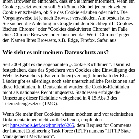
Ihren Browser so einrichten, dass er Sie immer informiert, wenn ein
Cookie gesetzt werden soll. So können Sie bei jedem einzelnen
Cookie entscheiden, ob Sie das Cookie erlauben oder nicht. Die
Vorgangsweise ist je nach Browser verschieden. Am besten ist es
Sie suchen die Anleitung in Google mit dem Suchbegriff “Cookies
löschen Chrome” oder “Cookies deaktivieren Chrome” im Falle
eines Chrome Browsers oder tauschen das Wort “Chrome” gegen
den Namen Ihres Browsers, z.B. Edge, Firefox, Safari aus.
Wie sieht es mit meinem Datenschutz aus?
Seit 2009 gibt es die sogenannten „Cookie-Richtlinien“. Darin ist
festgehalten, dass das Speichern von Cookies eine Einwilligung des
Website-Besuchers (also von Ihnen) verlangt. Innerhalb der EU-
Länder gibt es allerdings noch sehr unterschiedliche Reaktionen auf
diese Richtlinien. In Deutschland wurden die Cookie-Richtlinien
nicht als nationales Recht umgesetzt. Stattdessen erfolgte die
Umsetzung dieser Richtlinie weitgehend in § 15 Abs.3 des
Telemediengesetzes (TMG).
Wenn Sie mehr über Cookies wissen möchten und vor technischen
Dokumentationen nicht zurückscheuen, empfehlen
wir
https://tools.ietf.org/html/rfc6265
, dem Request for Comments
der Internet Engineering Task Force (IETF) namens “HTTP State
Management Mechanism”.