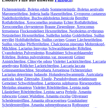
Fichtensteinpilz, Boletus edulis
Sommersteinpilz, Boletus aestivalis
Maronenröhrling, Imleria badia
Hasenröhrling, Gyroporus castaneus
Nadelholzröhrling, Buchwaldoboletus lignicola
Bereifter
Rotfußröhrling, Xerocomellus pruinatus
Echter Rotfußröhrling,
Xerocomellus chrysenteron
Braune Ziegenlippe, Xerocomus
ferrugineus
Flockenstieliger Hexenröhrling, Neoboletus erythropus
Netzstieliger Hexenröhrling, Suillellus luridus
Goldröhrling, Suillus
grevillei
Hohlfußröhrling, Suillus cavipes
Grauer Lärchenröhrling,
Suillus viscidus
Pfefferröhrling, Chalciporus piperatus
Mohrenkopf-
Milchling, Lactarius lignyotus
Schwarzblauender Röhrling,
Cyanoboletus Pulverulentus
Rosahütiger Schwarzblauender
Röhrling, Boletus pulverulentus var. mougeotii
Grüner
Anistrichterling, Clitocybe odora
Violetter Lacktrichterling, Laccaria
amethystea
Rötlicher Lacktrichterling, Laccaria laccata
Grünspanträuschling, Stropharia Aeruginosa
Fichtenreizker,
Lactarius deterrimus
Judasohr, Holunderschwammpilz, Auricularia
auricula judae
Zitterzahn, Eispilz, Pseudohydnum gelatinosum
Gemeiner Schwefelporling, Laetiporus sulphureus
Riesenporling,
Meripilus giganteus
Violetter Rötelritterling, Lepista nuda
Lilastieliger Rötelritterling, Lepista saeva
Perlpilz, Amanita
rubescens
Grauer Wulstling, Amanita excelsa
Olivgrauer
Scheidenstreifling, Amanita olivaceogrisea
Grauhäutiger
Scheidenstreifling, Amanita submembranacea
Rotbrauner