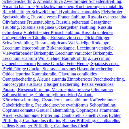
Scheidenstreifling, Amanita fulva
Zweifarbiger Scheidenstreifling,
Amanita battarrae
Stockschwämmchen, Kuehneromyces mutabilis
Rauchblättriger Schwefelkopf, Hypholoma capnoides
Fleischroter
Speisetäubling, Russula vesca
Frauentäubling, Russula cyanoxantha
Olivfarbener Frauentäubling, Russula peltereaui
Grasgrüner
Täubling, Russula aeruginea
Ockergelber Täubling, Russula
ochroleuca
Violettstieliger Pfirsichtäubling, Russula violeipes
Grüngefelderter Täubling, Russula virescens
Dickblättriger
Schwärztäubling, Russula nigricans
Weißstielige Rotkappe,
Leccinum leucopodium
Birkenrotkappe, Leccinum versipelle
Vielverfärbender Birkenpilz, Leccinum variicolor
Birkenpilz,
Leccinum scabrum
Wollstieliger Raufußröhrling, Leccinum
cyaneobasileucum
Krause Glucke, Fette Henne, Sparassis crispa
Breitblättrige Glucke, Sparassis brevipes
Hasenohrbecherling,
Otidea leporina
Kammkoralle, Clavulina coralloides
Orangebecherling, Aleuria aurantia
Zinnoberroter Prachtbecherling,
Sarcoscypha austriaca
Blasiger Becherling, Peziza vesiculosa
Parasol, Riesenschirmling, Macrolepiota procera
Olivbrauner
Safranschirmling, Chlorophyllum olivieri
Amiant-
Körnchenschirmling, Cystoderma amianthinum
Kaffeebrauner
Gabeltrichterling, Pseudoclitocybe cyathiformis
Schopftintling,
Coprinus comatus
Grauer Faltentintling, Coprinopsis atramentari
Amethystschuppiger Pfifferling, Cantharellus amethysteus
Echter
Pfifferling, Cantharellus cibarius
Blasser Pfifferling, Cantharellus
pallens
Samtiger Pfifferling, Cantharellus friesii