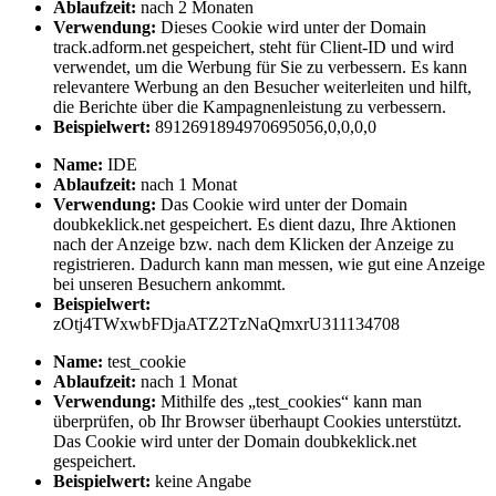
Ablaufzeit:
nach 2 Monaten
Verwendung:
Dieses Cookie wird unter der Domain
track.adform.net gespeichert, steht für Client-ID und wird
verwendet, um die Werbung für Sie zu verbessern. Es kann
relevantere Werbung an den Besucher weiterleiten und hilft,
die Berichte über die Kampagnenleistung zu verbessern.
Beispielwert:
8912691894970695056,0,0,0,0
Name:
IDE
Ablaufzeit:
nach 1 Monat
Verwendung:
Das Cookie wird unter der Domain
doubkeklick.net gespeichert. Es dient dazu, Ihre Aktionen
nach der Anzeige bzw. nach dem Klicken der Anzeige zu
registrieren. Dadurch kann man messen, wie gut eine Anzeige
bei unseren Besuchern ankommt.
Beispielwert:
zOtj4TWxwbFDjaATZ2TzNaQmxrU311134708
Name:
test_cookie
Ablaufzeit:
nach 1 Monat
Verwendung:
Mithilfe des „test_cookies“ kann man
überprüfen, ob Ihr Browser überhaupt Cookies unterstützt.
Das Cookie wird unter der Domain doubkeklick.net
gespeichert.
Beispielwert:
keine Angabe