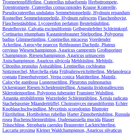
Trompetenpfifferling, Craterellus tubaeformis
Herbsttrompete,
Totentrompete, Craterellus cornucopioides
Krause Kraterelle,
Pseudocraterellus undulatus
Semmelstoppelpilz, Hydnum repandum
Rostgelber Semmelstoppelpilz, Hydnum rufescens
Flaschenbovist,
Flaschenstäubling, Lycoperdon perlatum
Beutelstäubling,
Beutelbovist, Calvatia excipuliformis
Gelbgestiefelter Schleimkopf,
Cortinarius triumphans
Kastanienbrauner Stielporling, Polyporus
badius
Glimmertintling, Coprinellus micaceus
Voreilender
Ackerling, Agrocybe praecox
Rehbrauner Dachpilz, Pluteus
cervinus
Wiesenchampignon, Agaricus campestris
Großsporiger
Champignon, Riesenchampignon, Agaricus urinascens
Anischampignon, Agaricus silvicola
Mehlräsling, Mehlpilz,
Clitopilus prunulus
Aniszähling, Lentinellus cochleatus
Spitzmorchel, Morchella elata
Frühjahrsweichritterling, Melanoleuca
cognata
Fingerhutverpel, Verpa conica
Mairitterling, Maipilz,
Calocybe gambosa
Lungenseitling, Pleurotus pulmonarius
Ockergrauer Riesen-Scheidenstreifling, Amanita lividopallescens
Sklerotienporling, Polyporus tuberaster
Fransiger Wulstling,
Amanita strobiliformis
Wurzelnder Schleimrübling, Xerula radicata
Stachelsporige Mäandertrüffel, Choiromyces meandriformis
Echter
Knoblauchschwindling, Mycetinis scorodonius
Blutroter
Filzröhrling, Hortiboletus rubellus
Harter Zinnobertäubling, Russula
rosea
Buchenschleimrübling, Oudemansiella mucida
Blauer
Träuschling, Stropharia caerulea
Braunroter Lacktrichterling,
Laccaria proxima
Kleiner Waldchampignon, Agaricus silvaticus