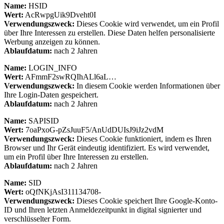
Name:
HSID
Wert:
AcRwpgUik9Dveht0I
Verwendungszweck:
Dieses Cookie wird verwendet, um ein Profil
über Ihre Interessen zu erstellen. Diese Daten helfen personalisierte
Werbung anzeigen zu können.
Ablaufdatum:
nach 2 Jahren
Name:
LOGIN_INFO
Wert:
AFmmF2swRQIhALl6aL…
Verwendungszweck:
In diesem Cookie werden Informationen über
Ihre Login-Daten gespeichert.
Ablaufdatum:
nach 2 Jahren
Name:
SAPISID
Wert:
7oaPxoG-pZsJuuF5/AnUdDUIsJ9iJz2vdM
Verwendungszweck:
Dieses Cookie funktioniert, indem es Ihren
Browser und Ihr Gerät eindeutig identifiziert. Es wird verwendet,
um ein Profil über Ihre Interessen zu erstellen.
Ablaufdatum:
nach 2 Jahren
Name:
SID
Wert:
oQfNKjAsI311134708-
Verwendungszweck:
Dieses Cookie speichert Ihre Google-Konto-
ID und Ihren letzten Anmeldezeitpunkt in digital signierter und
verschlüsselter Form.