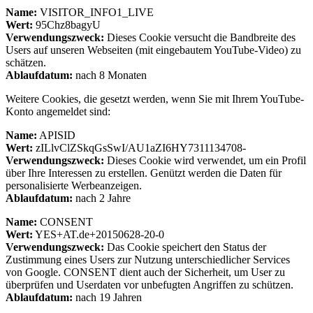
Name:
VISITOR_INFO1_LIVE
Wert:
95Chz8bagyU
Verwendungszweck:
Dieses Cookie versucht die Bandbreite des
Users auf unseren Webseiten (mit eingebautem YouTube-Video) zu
schätzen.
Ablaufdatum:
nach 8 Monaten
Weitere Cookies, die gesetzt werden, wenn Sie mit Ihrem YouTube-
Konto angemeldet sind:
Name:
APISID
Wert:
zILlvClZSkqGsSwI/AU1aZI6HY7311134708-
Verwendungszweck:
Dieses Cookie wird verwendet, um ein Profil
über Ihre Interessen zu erstellen. Genützt werden die Daten für
personalisierte Werbeanzeigen.
Ablaufdatum:
nach 2 Jahre
Name:
CONSENT
Wert:
YES+AT.de+20150628-20-0
Verwendungszweck:
Das Cookie speichert den Status der
Zustimmung eines Users zur Nutzung unterschiedlicher Services
von Google. CONSENT dient auch der Sicherheit, um User zu
überprüfen und Userdaten vor unbefugten Angriffen zu schützen.
Ablaufdatum:
nach 19 Jahren