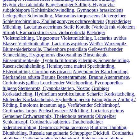
Hygrocybe calciphila
Kugelsporiger Saftling, Hygrocybe
subglobispora
Kohlstinkschwindling, Gymnopus brassicolens
Ledergelber Schwindling, Marasmius torquescens
Ockergelber
Schleimschirmling, Zhuliangomyces ochraceoluteus
Queraderiger
Milchling, Lactarius acerrimus
Steife Koralle (Varietät mit violettem
Strunk), Ramaria stricta var. violaceotincta
Klebriger
Violettmilchling, Ungezonter Violettmilchling, Lactarius uvidus
Blasser Violettmilchling, Lactarius aspideus
Weißer Warzenpilz,
Blumenlederkoralle, Thelephora penicillata
Gelbverfärbender
Schneckling, Hygrophorus discoxanthus
Binsenkeule,
Binsenröhrenkeule, Typhula filiformis
Ellerlings-Scheinhelmling,
Rasenscheinhelmling, Hemimycena mairei
Spechttintling,
Elsterntintling, Coprinopsis picacea
Angebrannter Rauchporling,
Bjerkandera adusta
Braune Borstentramete, Braune Auentramete,
Coriolopsis gallica
Leuchtender Weichporling, Pycnoporellus
fulgens
Sternenrotz, Cyanobakterien, Nostoc
Grubiger
Korkstacheling, Hydnellum scrobiculatum
Scharfer Korkstacheling,
Blutender Korkstacheling, Hydnellum peckii
Braungrüner Zärtling /
Rötling, Entoloma incanum agg.
Verfärbender Schleimkopf,
Cortinarius largus
Pechschwarzer Milchling, Lactarius picinus
Gemeiner Erdwarzenpilz, Thelephora terrestris
Olivgelber
Schleimkopf, Cortinarius subtortus
Traubenstieliger
Sklerotienrübling, Dendrocollybia racemosa
Blutroter Täubling,
Bluttäubling, Russula sanguinaria
Schuppiger Dickfuß, Cortinarius
pholideus
Gelbgegürtelter Schleimkopf, Phlegmacium olidum