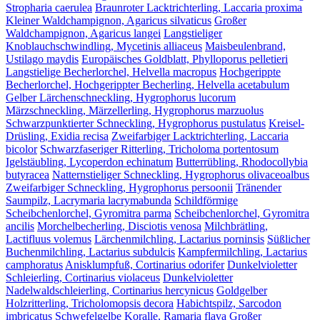
Stropharia caerulea
Braunroter Lacktrichterling, Laccaria proxima
Kleiner Waldchampignon, Agaricus silvaticus
Großer
Waldchampignon, Agaricus langei
Langstieliger
Knoblauchschwindling, Mycetinis alliaceus
Maisbeulenbrand,
Ustilago maydis
Europäisches Goldblatt, Phylloporus pelletieri
Langstielige Becherlorchel, Helvella macropus
Hochgerippte
Becherlorchel, Hochgerippter Becherling, Helvella acetabulum
Gelber Lärchenschneckling, Hygrophorus lucorum
Märzschneckling, Märzellerling, Hygrophorus marzuolus
Schwarzpunktierter Schneckling, Hygrophorus pustulatus
Kreisel-
Drüsling, Exidia recisa
Zweifarbiger Lacktrichterling, Laccaria
bicolor
Schwarzfaseriger Ritterling, Tricholoma portentosum
Igelstäubling, Lycoperdon echinatum
Butterrübling, Rhodocollybia
butyracea
Natternstieliger Schneckling, Hygrophorus olivaceoalbus
Zweifarbiger Schneckling, Hygrophorus persoonii
Tränender
Saumpilz, Lacrymaria lacrymabunda
Schildförmige
Scheibchenlorchel, Gyromitra parma
Scheibchenlorchel, Gyromitra
ancilis
Morchelbecherling, Disciotis venosa
Milchbrätling,
Lactifluus volemus
Lärchenmilchling, Lactarius porninsis
Süßlicher
Buchenmilchling, Lactarius subdulcis
Kampfermilchling, Lactarius
camphoratus
Anisklumpfuß, Cortinarius odorifer
Dunkelvioletter
Schleierling, Cortinarius violaceus
Dunkelvioletter
Nadelwaldschleierling, Cortinarius hercynicus
Goldgelber
Holzritterling, Tricholomopsis decora
Habichtspilz, Sarcodon
imbricatus
Schwefelgelbe Koralle, Ramaria flava
Großer