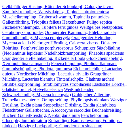
Gelbblättriger Rasling, Rötender Schönkopf, Calocybe favrei
Samtfußkrempling, Wurstsalatpilz, Tapinella atrotomentosa
Muschelkrempling, Grubenschwamm, Tapinella panuoides
Gallenröhrling, Tylopilus felleus
Hexenbutter, Fuligo septica
Fischeierschleimpilz, Tubifera ferruginosa
Weißgelbes Netzpolster,
Ceratiomyxa porioides
Orangeroter Kammpilz, Phlebia radiata
Gummihelmling, Mycena epipterygia
Orangeroter Helmling,
Mycena acicula
Klebriger Hörnling, Calocera viscosa
Düsterer
Röhrling, Porphyrellus porphyrosporus
Schuppiger Sägeblättling
(Neolentinus lepideus)
Nadelholzbraunporling, Phaeolus spadiceus
Orangeroter Heftelnabeling, Rickenella fibula
Glöckchennabeling,
Xeromphalina campanella
Feuerschüppling, Pholiota flammans
Gummischüppling, Pholiota gummosa
Eichenmilchling, Lactarius
quietus
Nordischer Milchling, Lactarius trivialis
Graugrüner
Milchling, Lactarius blennius
Tintenfischpilz, Clathrus archeri
Strubbelkopfröhrling, Strobilomyces strobilaceus
Elastische Lorchel,
Glattstiellorchel, Helvella elastica
Weißmilchender
Schwarzhelmling, Mycena leucogala)
Goldgelber Zitterling,
Tremella mesenterica
Orangeseitling, Phyllotopsis nidulans
Warziger
Drüsling, Exida plana
Stoppeliger Drüsling, Exidia glandulosa
Fleischroter Gallertbecher, Ascocoryne sarcoides
Buchenkreisling,
Buchen-Gallertkreisling, Neobulgaria pura
Fenchelporling,
Gloeophyllum odoratum
Rotrandiger Baumschwamm, Fomitopsis
pinicola
Harziger Lackporling, Ganoderma resinaceum