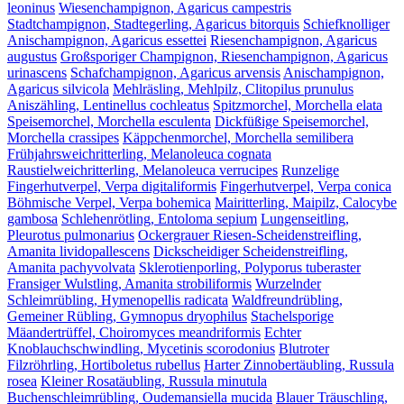
leoninus
Wiesenchampignon, Agaricus campestris
Stadtchampignon, Stadtegerling, Agaricus bitorquis
Schiefknolliger
Anischampignon, Agaricus essettei
Riesenchampignon, Agaricus
augustus
Großsporiger Champignon, Riesenchampignon, Agaricus
urinascens
Schafchampignon, Agaricus arvensis
Anischampignon,
Agaricus silvicola
Mehlräsling, Mehlpilz, Clitopilus prunulus
Aniszähling, Lentinellus cochleatus
Spitzmorchel, Morchella elata
Speisemorchel, Morchella esculenta
Dickfüßige Speisemorchel,
Morchella crassipes
Käppchenmorchel, Morchella semilibera
Frühjahrsweichritterling, Melanoleuca cognata
Raustielweichritterling, Melanoleuca verrucipes
Runzelige
Fingerhutverpel, Verpa digitaliformis
Fingerhutverpel, Verpa conica
Böhmische Verpel, Verpa bohemica
Mairitterling, Maipilz, Calocybe
gambosa
Schlehenrötling, Entoloma sepium
Lungenseitling,
Pleurotus pulmonarius
Ockergrauer Riesen-Scheidenstreifling,
Amanita lividopallescens
Dickscheidiger Scheidenstreifling,
Amanita pachyvolvata
Sklerotienporling, Polyporus tuberaster
Fransiger Wulstling, Amanita strobiliformis
Wurzelnder
Schleimrübling, Hymenopellis radicata
Waldfreundrübling,
Gemeiner Rübling, Gymnopus dryophilus
Stachelsporige
Mäandertrüffel, Choiromyces meandriformis
Echter
Knoblauchschwindling, Mycetinis scorodonius
Blutroter
Filzröhrling, Hortiboletus rubellus
Harter Zinnobertäubling, Russula
rosea
Kleiner Rosatäubling, Russula minutula
Buchenschleimrübling, Oudemansiella mucida
Blauer Träuschling,