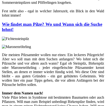
Sommersteinpilzen und Pfifferlingen losgehen.
Fest steht also - egal in welcher Jahreszeit, ein Blick in den Wald
lohnt immer!
Wie findet man Pilze? Wo und Wann sich die Suche
lohnt!
Die meisten Pilzsammler wollen nur eines: Ein leckeres Pilzgericht!
Aber wo soll man mit dem Suchen anfangen? Wo lohnt sich die
Pilzsuche und vor allem auch wann? Egal ob Steinpilz, Birkenpilz
oder Maronenröhrling - jeder eingefleischte Pilzsammler kennt
Stellen, an denen er immer wieder fündig wird. Wo diese Orte sind
bleibt - aus guten Gründen - ein gut gehütetes Geheimnis. Wir
wollen hier ein paar Tipps geben, die vor allem Anfängern bei der
Pilzsuche helfen sollen.
Immer dem Namen nach!
Viele Pilze leben in Symbiose mit bestimmten Baumarten oder auch
Pflanzen. Will man zum Beispiel unbedingt Birkenpilze finden, wird
man in einem reinen Fichtenbestand keine Chance haben. Will man