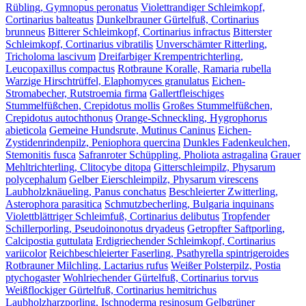
Rübling, Gymnopus peronatus
Violettrandiger Schleimkopf,
Cortinarius balteatus
Dunkelbrauner Gürtelfuß, Cortinarius
brunneus
Bitterer Schleimkopf, Cortinarius infractus
Bitterster
Schleimkopf, Cortinarius vibratilis
Unverschämter Ritterling,
Tricholoma lascivum
Dreifarbiger Krempentrichterling,
Leucopaxillus compactus
Rotbraune Koralle, Ramaria rubella
Warzige Hirschtrüffel, Elaphomyces granulatus
Eichen-
Stromabecher, Rutstroemia firma
Gallertfleischiges
Stummelfüßchen, Crepidotus mollis
Großes Stummelfüßchen,
Crepidotus autochthonus
Orange-Schneckling, Hygrophorus
abieticola
Gemeine Hundsrute, Mutinus Caninus
Eichen-
Zystidenrindenpilz, Peniophora quercina
Dunkles Fadenkeulchen,
Stemonitis fusca
Safranroter Schüppling, Pholiota astragalina
Grauer
Mehltrichterling, Clitocybe ditopa
Gitterschleimpilz, Physarum
polycephalum
Gelber Eierschleimpilz, Physarum virescens
Laubholzknäueling, Panus conchatus
Beschleierter Zwitterling,
Asterophora parasitica
Schmutzbecherling, Bulgaria inquinans
Violettblättriger Schleimfuß, Cortinarius delibutus
Tropfender
Schillerporling, Pseudoinonotus dryadeus
Getropfter Saftporling,
Calcipostia guttulata
Erdigriechender Schleimkopf, Cortinarius
variicolor
Reichbeschleierter Faserling, Psathyrella spintrigeroides
Rotbrauner Milchling, Lactarius rufus
Weißer Polsterpilz, Postia
ptychogaster
Wohlriechender Gürtelfuß, Cortinarius torvus
Weißflockiger Gürtelfuß, Cortinarius hemitrichus
Laubholzharzporling, Ischnoderma resinosum
Gelbgrüner