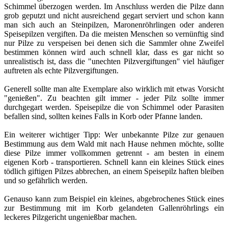
Schimmel überzogen werden. Im Anschluss werden die Pilze dann
grob geputzt und nicht ausreichend gegart serviert und schon kann
man sich auch an Steinpilzen, Maronenröhrlingen oder anderen
Speisepilzen vergiften. Da die meisten Menschen so vernünftig sind
nur Pilze zu verspeisen bei denen sich die Sammler ohne Zweifel
bestimmen können wird auch schnell klar, dass es gar nicht so
unrealistisch ist, dass die "unechten Pilzvergiftungen" viel häufiger
auftreten als echte Pilzvergiftungen.
Generell sollte man alte Exemplare also wirklich mit etwas Vorsicht
"genießen". Zu beachten gilt immer - jeder Pilz sollte immer
durchgegart werden. Speisepilze die von Schimmel oder Parasiten
befallen sind, sollten keines Falls in Korb oder Pfanne landen.
Ein weiterer wichtiger Tipp: Wer unbekannte Pilze zur genauen
Bestimmung aus dem Wald mit nach Hause nehmen möchte, sollte
diese Pilze immer vollkommen getrennt - am besten in einem
eigenen Korb - transportieren. Schnell kann ein kleines Stück eines
tödlich giftigen Pilzes abbrechen, an einem Speisepilz haften bleiben
und so gefährlich werden.
Genauso kann zum Beispiel ein kleines, abgebrochenes Stück eines
zur Bestimmung mit im Korb gelandeten Gallenröhrlings ein
leckeres Pilzgericht ungenießbar machen.