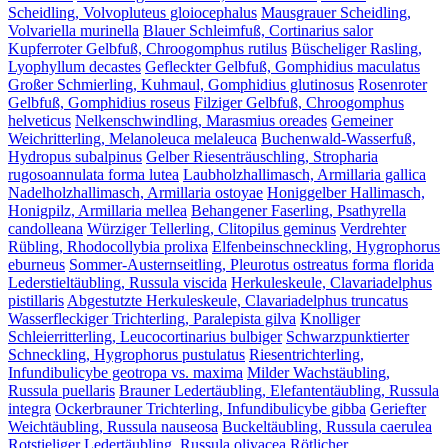
Scheidling, Volvopluteus gloiocephalus
Mausgrauer Scheidling,
Volvariella murinella
Blauer Schleimfuß, Cortinarius salor
Kupferroter Gelbfuß, Chroogomphus rutilus
Büscheliger Rasling,
Lyophyllum decastes
Gefleckter Gelbfuß, Gomphidius maculatus
Großer Schmierling, Kuhmaul, Gomphidius glutinosus
Rosenroter
Gelbfuß, Gomphidius roseus
Filziger Gelbfuß, Chroogomphus
helveticus
Nelkenschwindling, Marasmius oreades
Gemeiner
Weichritterling, Melanoleuca melaleuca
Buchenwald-Wasserfuß,
Hydropus subalpinus
Gelber Riesenträuschling, Stropharia
rugosoannulata forma lutea
Laubholzhallimasch, Armillaria gallica
Nadelholzhallimasch, Armillaria ostoyae
Honiggelber Hallimasch,
Honigpilz, Armillaria mellea
Behangener Faserling, Psathyrella
candolleana
Würziger Tellerling, Clitopilus geminus
Verdrehter
Rübling, Rhodocollybia prolixa
Elfenbeinschneckling, Hygrophorus
eburneus
Sommer-Austernseitling, Pleurotus ostreatus forma florida
Lederstieltäubling, Russula viscida
Herkuleskeule, Clavariadelphus
pistillaris
Abgestutzte Herkuleskeule, Clavariadelphus truncatus
Wasserfleckiger Trichterling, Paralepista gilva
Knolliger
Schleierritterling, Leucocortinarius bulbiger
Schwarzpunktierter
Schneckling, Hygrophorus pustulatus
Riesentrichterling,
Infundibulicybe geotropa vs. maxima
Milder Wachstäubling,
Russula puellaris
Brauner Ledertäubling, Elefantentäubling, Russula
integra
Ockerbrauner Trichterling, Infundibulicybe gibba
Geriefter
Weichtäubling, Russula nauseosa
Buckeltäubling, Russula caerulea
Rotstieliger Ledertäubling, Russula olivacea
Rötlicher