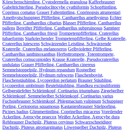
Körnchenschirmling, Cystodermella granulosa
Kaffeebrauner
Gabeltrichterling, Pseudoclitocybe cyathiformis
Schopftintling,
Coprinus comatus
Grauer Faltentintling, Coprinopsis atramentari
Amethystschuppiger Pfifferling, Cantharellus amethysteus
Echter
Pfifferling, Cantharellus cibarius
Blasser Pfifferling, Cantharellus
pallens
Bereifter Pfifferling, Cantharellus subpruinosus
Samtiger
Pfifferling, Cantharellus friesii
Trompetenpfifferling, Craterellus
tubaeformis
Starkriechender Trompetenpfifferling, Gelbe Kraterelle,
Craterellus lutescens
Schwärzender Leistling, Schwärzende
Kraterelle, Craterellus melanoxeros
Gelbvioletter Pfifferling,
Cantharellus ianthinoxanthus
Herbsttrompete, Totentrompete,
Craterellus cornucopioides
Krause Kraterelle, Pseudocraterellus
undulatus
Grauer Pfifferling, Cantharellus cinereus
Semmelstoppelpilz, Hydnum repandum
Rostgelber
Semmelstoppelpilz, Hydnum rufescens
Flaschenbovist,
Flaschenstäubling, Lycoperdon perlatum
Brauner Stäubling,
Lycoperdon umbrinum
Beutelstäubling, Handkea excipuliformis
Gelbgestiefelter Schleimkopf, Cortinarius triumphans
Ziegelgelber
Schleimkopf, Semmelgelber Schleimkopf, Cortinarius varius
Fuchsigbrauner Schleimkopf, Phlegmacium vulpinum
Schuppiger
Porling, Cerioporus squamosus
Kastanienbrauner Stielporling,
Picipes badius
Glimmertintling, Coprinellus micaceus
Voreilender
Ackerling, Agrocybe praecox
Weißer Ackerling, Agrocybe dura
Rehbrauner Dachpilz, Pluteus cervinus
Schwarzschneidiger
Dachpilz, Pluteus atromarginatus
Löwengelber Dachpilz, Pluteus