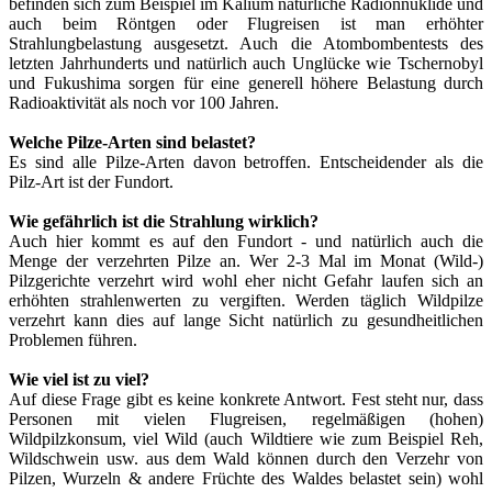
befinden sich zum Beispiel im Kalium natürliche Radionnuklide und
auch beim Röntgen oder Flugreisen ist man erhöhter
Strahlungbelastung ausgesetzt. Auch die Atombombentests des
letzten Jahrhunderts und natürlich auch Unglücke wie Tschernobyl
und Fukushima sorgen für eine generell höhere Belastung durch
Radioaktivität als noch vor 100 Jahren.
Welche Pilze-Arten sind belastet?
Es sind alle Pilze-Arten davon betroffen. Entscheidender als die
Pilz-Art ist der Fundort.
Wie gefährlich ist die Strahlung wirklich?
Auch hier kommt es auf den Fundort - und natürlich auch die
Menge der verzehrten Pilze an. Wer 2-3 Mal im Monat (Wild-)
Pilzgerichte verzehrt wird wohl eher nicht Gefahr laufen sich an
erhöhten strahlenwerten zu vergiften. Werden täglich Wildpilze
verzehrt kann dies auf lange Sicht natürlich zu gesundheitlichen
Problemen führen.
Wie viel ist zu viel?
Auf diese Frage gibt es keine konkrete Antwort. Fest steht nur, dass
Personen mit vielen Flugreisen, regelmäßigen (hohen)
Wildpilzkonsum, viel Wild (auch Wildtiere wie zum Beispiel Reh,
Wildschwein usw. aus dem Wald können durch den Verzehr von
Pilzen, Wurzeln & andere Früchte des Waldes belastet sein) wohl