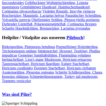
fuscorubroides
Gelbflockiger Wollstielschirmling, Lepiota
magnispora
Grünblättriger Hautkopf, Hainbuchenhautkopf,
Cortinarius olivaceofuscus
Violetter Risspilz, Inocybe violacea
Bruchreizker, Maggipilz, Lactarius helvus
Parasitischer Scheidling,
Volvariella surrecta
Ohrförmiger Seitling, Pleurocybella porrigens
Duftender Gürtelfuß, Pelargoniengürtelfuß, Cortinarius flexipes
Scharfer Haselmilchling, Brennreizker, Lactarius pyrogalus
Heilpilze / Vitalpilze aus unserem
Pilzbuch
!
Birkenporling, Piptoporus betulinus
Purpurfilziger Holzritterling,
Tricholomopsis rutilans
Stinkmorchel, Hexenei, Teufelsei, Phallus
impudicus
Gemeiner Samtfußrübling, Flammulina velutipes
Igelstachelbart, Lion's mane Mushroom, Hericium erinaceus
Tannenstachelbart, Hericium flagellum
Ästiger Stachelbart,
Hericium coralloides
Dorniger Stachelbart, Hericium cirrhatum
Austernseitling, Pleurotus ostreatus
Schiefer Schillerporling, Chaga,
Inonotus obliquus
Schmetterlingstramete, Turkey tail mushroom,
Trametes versicolor
Was sind Pilze?