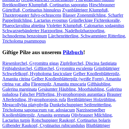
Breitknolliger Klumpfuß, Cortinarius saporatus
Hirschbrauner
Gürtelfuß, Cortinarius hinnuleus
Zyanblättriger Klumpfuß,
Thaxterogaster fulvo-ochrascens
Blasser Zonenmilchling, Scharfer
Pappelmilchling, Lactarius evosmus
Grünfleckige Fichtenkoralle,
Phaeoclavulina abietina
Violetter Klumpfuß, Calonarius sodagnitus
Schwarzgebänderter Harzporling, Nadelholzharzporling,
Ischnoderma benzoinum
Lärchenritterling, Schwammiger Ritterling,
Tricholoma psammopus
Giftige Pilze aus unserem
Pilzbuch
!
Riesenlorchel, Gyromitra gigas
Zipfellorchel, Discina fastigiata
Frühjahrslorchel, Giftlorchel, Gyromitra esculenta
Grünblättriger
Schwefelkopf, Hypholoma fasciculare
Gelber Knollenblätterpilz,
Amanita citrina
Gelber Knollenblätterpilz (weiße Form), Amanita
citrina var. alba
Fliegenpilz, Amanita muscaria
Gifthäubling,
Galerina marginata
Gesäumter Häubling, Moorhäubling, Galerina
paludosa
Falscher Pfifferling, Hygrophoropsis aurantiaca
Brauner
Afterleistling, Hygrophoropsis rufa
Breitblättriger Holzrübling,
Megacollybia platyphylla
Dunkelschuppiger Seifenritterling,
Tricholoma saponaceum var. adosiacum
Narzissengelber
Knollenblätterpilz, Amanita gemmata
Olivbrauner Milchling,
Lactarius turpis
Rotschuppiger Raukopf, Cortinarius bolaris
Gilbender Raukopf, Cystinarius rubicundulus
Blutblättriger