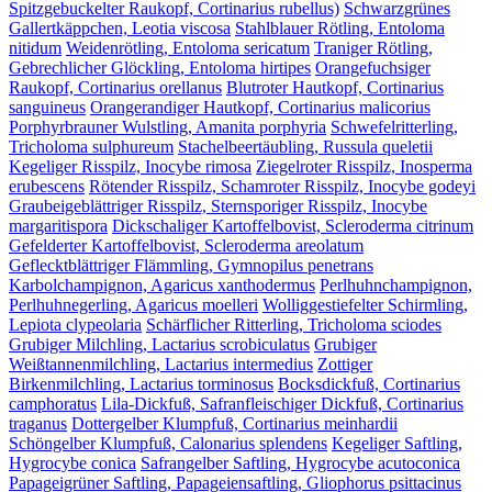
Spitzgebuckelter Raukopf, Cortinarius rubellus)
Schwarzgrünes
Gallertkäppchen, Leotia viscosa
Stahlblauer Rötling, Entoloma
nitidum
Weidenrötling, Entoloma sericatum
Traniger Rötling,
Gebrechlicher Glöckling, Entoloma hirtipes
Orangefuchsiger
Raukopf, Cortinarius orellanus
Blutroter Hautkopf, Cortinarius
sanguineus
Orangerandiger Hautkopf, Cortinarius malicorius
Porphyrbrauner Wulstling, Amanita porphyria
Schwefelritterling,
Tricholoma sulphureum
Stachelbeertäubling, Russula queletii
Kegeliger Risspilz, Inocybe rimosa
Ziegelroter Risspilz, Inosperma
erubescens
Rötender Risspilz, Schamroter Risspilz, Inocybe godeyi
Graubeigeblättriger Risspilz, Sternsporiger Risspilz, Inocybe
margaritispora
Dickschaliger Kartoffelbovist, Scleroderma citrinum
Gefelderter Kartoffelbovist, Scleroderma areolatum
Geflecktblättriger Flämmling, Gymnopilus penetrans
Karbolchampignon, Agaricus xanthodermus
Perlhuhnchampignon,
Perlhuhnegerling, Agaricus moelleri
Wolliggestiefelter Schirmling,
Lepiota clypeolaria
Schärflicher Ritterling, Tricholoma sciodes
Grubiger Milchling, Lactarius scrobiculatus
Grubiger
Weißtannenmilchling, Lactarius intermedius
Zottiger
Birkenmilchling, Lactarius torminosus
Bocksdickfuß, Cortinarius
camphoratus
Lila-Dickfuß, Safranfleischiger Dickfuß, Cortinarius
traganus
Dottergelber Klumpfuß, Cortinarius meinhardii
Schöngelber Klumpfuß, Calonarius splendens
Kegeliger Saftling,
Hygrocybe conica
Safrangelber Saftling, Hygrocybe acutoconica
Papageigrüner Saftling, Papageiensaftling, Gliophorus psittacinus