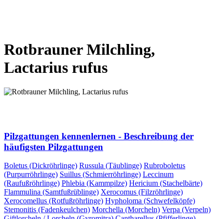
VORHERIGE SEITE
NÄCHSTE SEITE
Rotbrauner Milchling,
Lactarius rufus
VORHERIGE SEITE
NÄCHSTE SEITE
Pilzgattungen kennenlernen - Beschreibung der
häufigsten Pilzgattungen
Boletus (Dickröhrlinge)
Russula (Täublinge)
Rubroboletus
(Purpurröhrlinge)
Suillus (Schmierröhrlinge)
Leccinum
(Raufußröhrlinge)
Phlebia (Kammpilze)
Hericium (Stachelbärte)
Flammulina (Samtfußrüblinge)
Xerocomus (Filzröhrlinge)
Xerocomellus (Rotfußröhrlinge)
Hypholoma (Schwefelköpfe)
Stemonitis (Fadenkeulchen)
Morchella (Morcheln)
Verpa (Verpeln)
Giftlorcheln / Lorcheln (Gyromitra)
Cantharellus (Pfifferlinge)