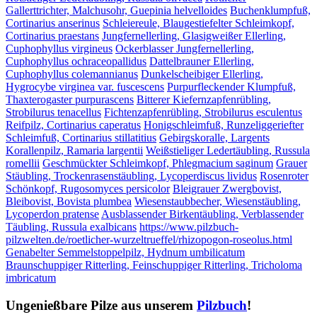
Gallerttrichter, Malchusohr, Guepinia helvelloides
Buchenklumpfuß,
Cortinarius anserinus
Schleiereule, Blaugestiefelter Schleimkopf,
Cortinarius praestans
Jungfernellerling, Glasigweißer Ellerling,
Cuphophyllus virgineus
Ockerblasser Jungfernellerling,
Cuphophyllus ochraceopallidus
Dattelbrauner Ellerling,
Cuphophyllus colemannianus
Dunkelscheibiger Ellerling,
Hygrocybe virginea var. fuscescens
Purpurfleckender Klumpfuß,
Thaxterogaster purpurascens
Bitterer Kiefernzapfenrübling,
Strobilurus tenacellus
Fichtenzapfenrübling, Strobilurus esculentus
Reifpilz, Cortinarius caperatus
Honigschleimfuß, Runzeliggeriefter
Schleimfuß, Cortinarius stillatitius
Gebirgskoralle, Largents
Korallenpilz, Ramaria largentii
Weißstieliger Ledertäubling, Russula
romellii
Geschmückter Schleimkopf, Phlegmacium saginum
Grauer
Stäubling, Trockenrasenstäubling, Lycoperdiscus lividus
Rosenroter
Schönkopf, Rugosomyces persicolor
Bleigrauer Zwergbovist,
Bleibovist, Bovista plumbea
Wiesenstaubbecher, Wiesenstäubling,
Lycoperdon pratense
Ausblassender Birkentäubling, Verblassender
Täubling, Russula exalbicans
https://www.pilzbuch-
pilzwelten.de/roetlicher-wurzeltrueffel/rhizopogon-roseolus.html
Genabelter Semmelstoppelpilz, Hydnum umbilicatum
Braunschuppiger Ritterling, Feinschuppiger Ritterling, Tricholoma
imbricatum
Ungenießbare Pilze aus unserem
Pilzbuch
!