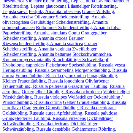
mesenterica
Violetter Rötelritterling, Lepista nuda
Lavendelfarbener
Rötelritterling, Lepista glaucocana
Lilastieliger Rötelritterling,
Lepista saeva
Perlpilz, Amanita rubescens
Grauer Wulstling,
Amanita excelsa
Olivgrauer Scheidenstreifling, Amanita
olivaceogrisea
Grauhäutiger Scheidenstreifling, Amanita
submembranacea
Rotbrauner Scheidenstreifling, Amanita fulva
Pappelstreifling, Amanita simulans Contu
Orangegelber
Scheidenstreifling, Amanita crocea
Brauner
Riesenscheidenstreifling, Amanita spadicea
Grauer
Scheidenstreifling, Amanita vaginata
Zweifarbiger
Scheidenstreifling, Amanita battarrae
Stockschwämmchen,
Kuehneromyces mutabilis
Rauchblättriger Schwefelkopf,
Hypholoma capnoides
Fleischroter Speisetäubling, Russula vesca
Heringstäubling, Russula xerampelina
Morgenrottäubling, Russula
aurora
Frauentäubling, Russula cyanoxantha
Papageitäubling,
Kleiner Frauentäubling, Russula ionochlora
Olivfarbener
Frauentäubling, Russula peltereaui
Grasgrüner Täubling, Russula
aeruginea
Ockergelber Täubling, Russula ochroleuca
Violettstieliger
Pfirsichtäubling, Russula violeipes
Weißstieliger Ockertäubling /
Pfirsichtäubling, Russula citrina
Gelber Graustieltäubling, Russula
claroflava
Orangeroter Graustieltäubling, Russula decolorans
Goldtäubling, Russula aurea
Apfeltäubling, Russula paludosa
Grüngefelderter Täubling, Russula virescens
Dickblättriger
Schwärztäubling, Russula nigricans
Dichtblättriger
Schwärztäubling, Russula densifolia
Gehämmerter Röhrling,