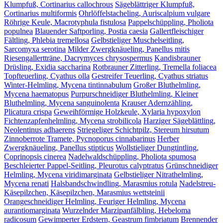
Klumpfuß, Cortinarius callochrous
Sägeblättriger Klumpfuß,
Cortinarius multiformis
Ohrlöffelstacheling, Auriscalpium vulgare
Röhrige Keule, Macrotyphula fistulosa
Pappelschüppling, Pholiota
populnea
Blauender Saftporling, Postia caesia
Gallertfleischiger
Fältling, Phlebia tremellosa
Gelbstieliger Muschelseitling,
Sarcomyxa serotina
Milder Zwergknäueling, Panellus mitis
Riesengallertträne, Dacrymyces chrysospermus
Kandisbrauner
Drüsling, Exidia saccharina
Rotbrauner Zitterling, Tremella foliacea
Topfteuerling, Cyathus olla
Gestreifer Teuerling, Cyathus striatus
Winter-Helmling, Mycena tintinnabulum
Großer Bluthelmling,
Mycena haematopus
Purpurschneidiger Bluthelmling, Kleiner
Bluthelmling, Mycena sanguinolenta
Krauser Adernzähling,
Plicatura crispa
Geweihförmige Holzkeule, Xylaria hypoxylon
Fichtenzapfenhelmling, Mycena strobilicola
Harziger Sägeblättling,
Neolentinus adhaerens
Striegeliger Schichtpilz, Stereum hirsutum
Zinnoberrote Tramete, Pycnoporus cinnabarinus
Herber
Zwergknäueling, Panellus stipticus
Wollstieliger Dungtintling,
Coprinopsis cinerea
Nadelwaldschüppling, Pholiota spumosa
Beschleierter Pappel-Seitling, Pleurotus calyptratus
Grünschneidiger
Helmling, Mycena viridimarginata
Gelbstieliger Nitrathelmling,
Mycena renati
Halsbandschwindling, Marasmius rotula
Nadelstreu-
Käsepilzchen, Käsepilzchen, Marasmius wettsteinii
Orangeschneidiger Helmling, Feuriger Helmling, Mycena
aurantiomarginata
Wurzelnder Marzipanfälbling, Hebeloma
radicosum
Gewimperter Erdstern, Geastrum fimbriatum
Brennender