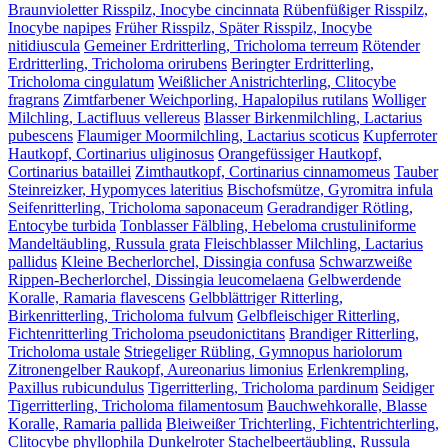
Braunvioletter Risspilz, Inocybe cincinnata
Rübenfüßiger Risspilz,
Inocybe napipes
Früher Risspilz, Später Risspilz, Inocybe
nitidiuscula
Gemeiner Erdritterling, Tricholoma terreum
Rötender
Erdritterling, Tricholoma orirubens
Beringter Erdritterling,
Tricholoma cingulatum
Weißlicher Anistrichterling, Clitocybe
fragrans
Zimtfarbener Weichporling, Hapalopilus rutilans
Wolliger
Milchling, Lactifluus vellereus
Blasser Birkenmilchling, Lactarius
pubescens
Flaumiger Moormilchling, Lactarius scoticus
Kupferroter
Hautkopf, Cortinarius uliginosus
Orangefüssiger Hautkopf,
Cortinarius bataillei
Zimthautkopf, Cortinarius cinnamomeus
Tauber
Steinreizker, Hypomyces lateritius
Bischofsmütze, Gyromitra infula
Seifenritterling, Tricholoma saponaceum
Geradrandiger Rötling,
Entocybe turbida
Tonblasser Fälbling, Hebeloma crustuliniforme
Mandeltäubling, Russula grata
Fleischblasser Milchling, Lactarius
pallidus
Kleine Becherlorchel, Dissingia confusa
Schwarzweiße
Rippen-Becherlorchel, Dissingia leucomelaena
Gelbwerdende
Koralle, Ramaria flavescens
Gelbblättriger Ritterling,
Birkenritterling, Tricholoma fulvum
Gelbfleischiger Ritterling,
Fichtenritterling Tricholoma pseudonictitans
Brandiger Ritterling,
Tricholoma ustale
Striegeliger Rübling, Gymnopus hariolorum
Zitronengelber Raukopf, Aureonarius limonius
Erlenkrempling,
Paxillus rubicundulus
Tigerritterling, Tricholoma pardinum
Seidiger
Tigerritterling, Tricholoma filamentosum
Bauchwehkoralle, Blasse
Koralle, Ramaria pallida
Bleiweißer Trichterling, Fichtentrichterling,
Clitocybe phyllophila
Dunkelroter Stachelbeertäubling, Russula