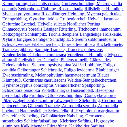
Kammporling, Laeticutis cristata
Gurkenschnitzling, Macrocystidia
cucumis
Zedernholz-Täubling, Russula badia
Rillstieliger Helmling,
Mycena polygramma
Rosablättriger Helmling, Mycena galericulata
Erlengrübling, Gyrodon lividus
Grubenlorchel, Helvella lacunosa
Gefurchte Lorchel, Helvella sulcata
Nördlicher Porling,
Climacocystis borealis
Lästiger Ritterling, Tricholoma inamoenum
Rotköpfiger Schleimpilz, Trichia decipiens
Langstielige Holzkeule,
Xylaria longipes
Samtiger Schichtpilz, Stereum subtomentosum
Schwarzweißes Filzbecherchen, Tapesia lividofusca
Buckeltramete,
Trametes gibbosa
Samtige Tramete, Trametes pubescens
Keulenflechte, Cladonia coniocraea
Voreilender Helmling, Mycena
abramsii
Gelbstieliger Dachpilz, Pluteus romellii
Glänzendes
Fadenkeulchen, Stemonitopsis typhina
Weiße Lohblüte, Fuligo
candida
Gelboranger Schleimpilz, Fuligo leviderma
Blutblättriger
Zwergschirmling, Melanophyllum haematospermum
Blauer
Klumpfuß, Cortinarius caerulescens
Weiden-Stängelbecherchen,
Hymenoscyphus conscriptus
Veränderlicher Spaltporling,
Schizopora paradoxa
Violettblättriges Tausendblatt, Baeospora
myriadophylla
Frühlings-Glockenschüppling, Conocybe aporos
Pilzmyzelgeflecht, Ozonium
Löwengelber Stielporling, Cerioporus
leptocephalus
Gilbende Tramete, Antrodiella serpula, Antrodiella
hoehnelii
Natternstieliger Schwefelkopf, Hypholoma marginatum
Gestreifter Nabeling, Gelbblättriger Nabeling, Gerronema
strombodes
Schleimfußsaftling, Klebriger Saftling, Hygrocybe
glutinipes
Kalkliebender Filzsaftling, Kalkholder Saftling,