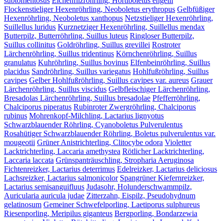
subtomentosus
Eichenfilzröhrling, Hortiboletus engelii
Flockenstieliger Hexenröhrling, Neoboletus erythropus
Gelbfüßiger
Hexenröhrling, Neoboletus xanthopus
Netzstieliger Hexenröhrling,
Suillellus luridus
Kurznetziger Hexenröhrling, Suillellus mendax
Butterpilz, Butterröhrling, Suillus luteus
Ringloser Butterpilz,
Suillus collinitus
Goldröhrling, Suillus grevillei
Rostroter
Lärchenröhrling, Suillus tridentinus
Körnchenröhrling, Suillus
granulatus
Kuhröhrling, Suillus bovinus
Elfenbeinröhrling, Suillus
placidus
Sandröhrling, Suillus variegatus
Hohlfußröhrling, Suillus
cavipes
Gelber Hohlfußröhrling, Suillus cavipes var. aureus
Grauer
Lärchenröhrling, Suillus viscidus
Gelbfleischiger Lärchenröhrling,
Bresadolas Lärchenröhrling, Suillus bresadolae
Pfefferröhrling,
Chalciporus piperatus
Rubinroter Zwergröhrling, Chalciporus
rubinus
Mohrenkopf-Milchling, Lactarius lignyotus
Schwarzblauender Röhrling, Cyanoboletus Pulverulentus
Rosahütiger Schwarzblauender Röhrling, Boletus pulverulentus var.
mougeotii
Grüner Anistrichterling, Clitocybe odora
Violetter
Lacktrichterling, Laccaria amethystea
Rötlicher Lacktrichterling,
Laccaria laccata
Grünspanträuschling, Stropharia Aeruginosa
Fichtenreizker, Lactarius deterrimus
Edelreizker, Lactarius deliciosus
Lachsreizker, Lactarius salmonicolor
Spangrüner Kiefernreizker,
Lactarius semisanguifluus
Judasohr, Holunderschwammpilz,
Auricularia auricula judae
Zitterzahn, Eispilz, Pseudohydnum
gelatinosum
Gemeiner Schwefelporling, Laetiporus sulphureus
Riesenporling, Meripilus giganteus
Bergporling, Bondarzewia