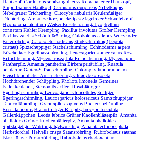
Hautkopf, Cortinarius semisanguineuss
Rotgenatterter Hautkopf,
Purpurbrauner Hautkopf, Cortinarius purpureus
Nebelkappe,
Nebelgrauer Trichterling, Clitocybe nebularis
Keulenfüßiger
Trichterling, Ampulloclitocybe clavipes
Ziegelroter Schwefelkopf,
Hypholoma lateritium
Weißer Büschelrasling, Lyophyllum
connatum
Kahler Krempling, Paxillus involutus
Großer Krempling,
Paxillus validus
Schönfußröhrling, Caloboletus calopus
Wurzelnder
Bitterröhrling, Caloboletus radicans
Stinkschirmling (Lepiota
cristata)
Spitzschuppiger Stachelschirmling, Echinoderma aspera
Büscheliger Egerlingsschirmling, Leucoagaricus americanus
Rosa
Rettichhelmling, Mycena rosea
Lila Rettichhelmling, Mycena pura
Pantherpilz, Amanita pantherina
Birkenspeitäubling, Russula
betularum
Garten-Safranschirmling, Chlorophyllum brunneum
Fleischbräunlicher Anistrichterling, Clitocybe obsoleta
Hochthronender Schüppling, Pholiota limonella
Gemeines
Fadenkeulchen, Stemonitis axifera
Rosablättriger
Egerlingsschirmling, Leucoagaricus leucothites
Seidiger
Egerlingsschirmling, Leucoagaricus holosericeus
Samtschuppiger
Tannenflämmling, Gymnopilus sapineus
Buchenspeitäubling,
Russula nobilis
Braunstreifiger Risspilz, Inocybe fuscidula
Gallertkäppchen, Leotia lubrica
Grüner Knollenblätterpilz, Amanita
phalloides
Grüner Knollenblätterpilz, Amanita phalloides
Spitzkegeliger Wulstling, Igelwulstling, Amanita echinocephala
Herbstlorchel, Helvella crispa
Satansröhrling, Rubroboletus satanas
Blasshütiger Purpurröhrling, Rubroboletus rhodoxanthus