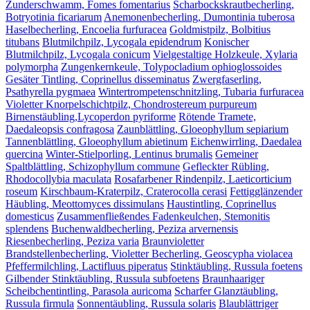
Zunderschwamm, Fomes fomentarius
Scharbockskrautbecherling,
Botryotinia ficariarum
Anemonenbecherling, Dumontinia tuberosa
Haselbecherling, Encoelia furfuracea
Goldmistpilz, Bolbitius
titubans
Blutmilchpilz, Lycogala epidendrum
Konischer
Blutmilchpilz, Lycogala conicum
Vielgestaltige Holzkeule, Xylaria
polymorpha
Zungenkernkeule, Tolypocladium ophioglossoides
Gesäter Tintling, Coprinellus disseminatus
Zwergfaserling,
Psathyrella pygmaea
Wintertrompetenschnitzling, Tubaria furfuracea
Violetter Knorpelschichtpilz, Chondrostereum purpureum
Birnenstäubling,Lycoperdon pyriforme
Rötende Tramete,
Daedaleopsis confragosa
Zaunblättling, Gloeophyllum sepiarium
Tannenblättling, Gloeophyllum abietinum
Eichenwirrling, Daedalea
quercina
Winter-Stielporling, Lentinus brumalis
Gemeiner
Spaltblättling, Schizophyllum commune
Gefleckter Rübling,
Rhodocollybia maculata
Rosafarbener Rindenpilz, Laeticorticium
roseum
Kirschbaum-Kraterpilz, Craterocolla cerasi
Fettigglänzender
Häubling, Meottomyces dissimulans
Haustintling, Coprinellus
domesticus
Zusammenfließendes Fadenkeulchen, Stemonitis
splendens
Buchenwaldbecherling, Peziza arvernensis
Riesenbecherling, Peziza varia
Braunvioletter
Brandstellenbecherling, Violetter Becherling, Geoscypha violacea
Pfeffermilchling, Lactifluus piperatus
Stinktäubling, Russula foetens
Gilbender Stinktäubling, Russula subfoetens
Braunhaariger
Scheibchentintling, Parasola auricoma
Scharfer Glanztäubling,
Russula firmula
Sonnentäubling, Russula solaris
Blaublättriger