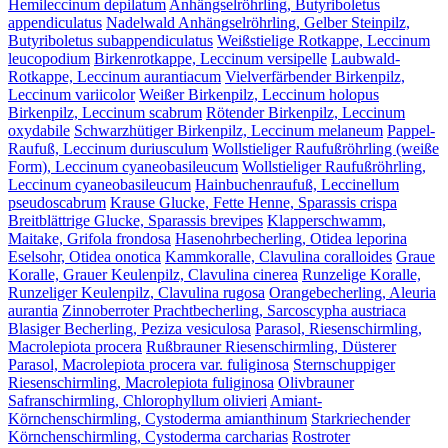
Hemileccinum depilatum
Anhängselröhrling, Butyriboletus
appendiculatus
Nadelwald Anhängselröhrling, Gelber Steinpilz,
Butyriboletus subappendiculatus
Weißstielige Rotkappe, Leccinum
leucopodium
Birkenrotkappe, Leccinum versipelle
Laubwald-
Rotkappe, Leccinum aurantiacum
Vielverfärbender Birkenpilz,
Leccinum variicolor
Weißer Birkenpilz, Leccinum holopus
Birkenpilz, Leccinum scabrum
Rötender Birkenpilz, Leccinum
oxydabile
Schwarzhütiger Birkenpilz, Leccinum melaneum
Pappel-
Raufuß, Leccinum duriusculum
Wollstieliger Raufußröhrling (weiße
Form), Leccinum cyaneobasileucum
Wollstieliger Raufußröhrling,
Leccinum cyaneobasileucum
Hainbuchenraufuß, Leccinellum
pseudoscabrum
Krause Glucke, Fette Henne, Sparassis crispa
Breitblättrige Glucke, Sparassis brevipes
Klapperschwamm,
Maitake, Grifola frondosa
Hasenohrbecherling, Otidea leporina
Eselsohr, Otidea onotica
Kammkoralle, Clavulina coralloides
Graue
Koralle, Grauer Keulenpilz, Clavulina cinerea
Runzelige Koralle,
Runzeliger Keulenpilz, Clavulina rugosa
Orangebecherling, Aleuria
aurantia
Zinnoberroter Prachtbecherling, Sarcoscypha austriaca
Blasiger Becherling, Peziza vesiculosa
Parasol, Riesenschirmling,
Macrolepiota procera
Rußbrauner Riesenschirmling, Düsterer
Parasol, Macrolepiota procera var. fuliginosa
Sternschuppiger
Riesenschirmling, Macrolepiota fuliginosa
Olivbrauner
Safranschirmling, Chlorophyllum olivieri
Amiant-
Körnchenschirmling, Cystoderma amianthinum
Starkriechender
Körnchenschirmling, Cystoderma carcharias
Rostroter