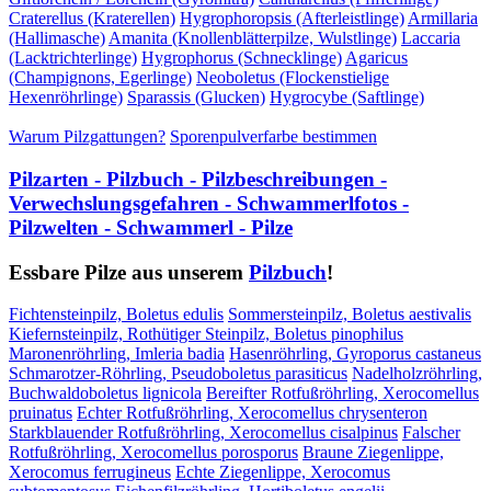
Craterellus (Kraterellen)
Hygrophoropsis (Afterleistlinge)
Armillaria
(Hallimasche)
Amanita (Knollenblätterpilze, Wulstlinge)
Laccaria
(Lacktrichterlinge)
Hygrophorus (Schnecklinge)
Agaricus
(Champignons, Egerlinge)
Neoboletus (Flockenstielige
Hexenröhrlinge)
Sparassis (Glucken)
Hygrocybe (Saftlinge)
Warum Pilzgattungen?
Sporenpulverfarbe bestimmen
Pilzarten - Pilzbuch - Pilzbeschreibungen -
Verwechslungsgefahren - Schwammerlfotos -
Pilzwelten - Schwammerl - Pilze
Essbare Pilze aus unserem
Pilzbuch
!
Fichtensteinpilz, Boletus edulis
Sommersteinpilz, Boletus aestivalis
Kiefernsteinpilz, Rothütiger Steinpilz, Boletus pinophilus
Maronenröhrling, Imleria badia
Hasenröhrling, Gyroporus castaneus
Schmarotzer-Röhrling, Pseudoboletus parasiticus
Nadelholzröhrling,
Buchwaldoboletus lignicola
Bereifter Rotfußröhrling, Xerocomellus
pruinatus
Echter Rotfußröhrling, Xerocomellus chrysenteron
Starkblauender Rotfußröhrling, Xerocomellus cisalpinus
Falscher
Rotfußröhrling, Xerocomellus porosporus
Braune Ziegenlippe,
Xerocomus ferrugineus
Echte Ziegenlippe, Xerocomus