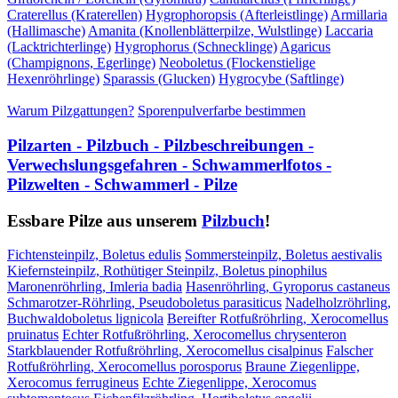
Craterellus (Kraterellen)
Hygrophoropsis (Afterleistlinge)
Armillaria
(Hallimasche)
Amanita (Knollenblätterpilze, Wulstlinge)
Laccaria
(Lacktrichterlinge)
Hygrophorus (Schnecklinge)
Agaricus
(Champignons, Egerlinge)
Neoboletus (Flockenstielige
Hexenröhrlinge)
Sparassis (Glucken)
Hygrocybe (Saftlinge)
Warum Pilzgattungen?
Sporenpulverfarbe bestimmen
Pilzarten - Pilzbuch - Pilzbeschreibungen -
Verwechslungsgefahren - Schwammerlfotos -
Pilzwelten - Schwammerl - Pilze
Essbare Pilze aus unserem
Pilzbuch
!
Fichtensteinpilz, Boletus edulis
Sommersteinpilz, Boletus aestivalis
Kiefernsteinpilz, Rothütiger Steinpilz, Boletus pinophilus
Maronenröhrling, Imleria badia
Hasenröhrling, Gyroporus castaneus
Schmarotzer-Röhrling, Pseudoboletus parasiticus
Nadelholzröhrling,
Buchwaldoboletus lignicola
Bereifter Rotfußröhrling, Xerocomellus
pruinatus
Echter Rotfußröhrling, Xerocomellus chrysenteron
Starkblauender Rotfußröhrling, Xerocomellus cisalpinus
Falscher
Rotfußröhrling, Xerocomellus porosporus
Braune Ziegenlippe,
Xerocomus ferrugineus
Echte Ziegenlippe, Xerocomus