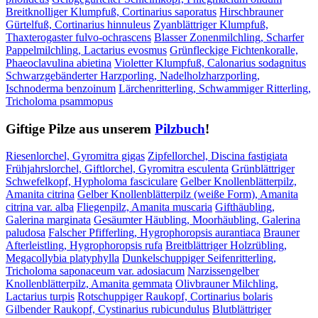
Breitknolliger Klumpfuß, Cortinarius saporatus
Hirschbrauner
Gürtelfuß, Cortinarius hinnuleus
Zyanblättriger Klumpfuß,
Thaxterogaster fulvo-ochrascens
Blasser Zonenmilchling, Scharfer
Pappelmilchling, Lactarius evosmus
Grünfleckige Fichtenkoralle,
Phaeoclavulina abietina
Violetter Klumpfuß, Calonarius sodagnitus
Schwarzgebänderter Harzporling, Nadelholzharzporling,
Ischnoderma benzoinum
Lärchenritterling, Schwammiger Ritterling,
Tricholoma psammopus
Giftige Pilze aus unserem
Pilzbuch
!
Riesenlorchel, Gyromitra gigas
Zipfellorchel, Discina fastigiata
Frühjahrslorchel, Giftlorchel, Gyromitra esculenta
Grünblättriger
Schwefelkopf, Hypholoma fasciculare
Gelber Knollenblätterpilz,
Amanita citrina
Gelber Knollenblätterpilz (weiße Form), Amanita
citrina var. alba
Fliegenpilz, Amanita muscaria
Gifthäubling,
Galerina marginata
Gesäumter Häubling, Moorhäubling, Galerina
paludosa
Falscher Pfifferling, Hygrophoropsis aurantiaca
Brauner
Afterleistling, Hygrophoropsis rufa
Breitblättriger Holzrübling,
Megacollybia platyphylla
Dunkelschuppiger Seifenritterling,
Tricholoma saponaceum var. adosiacum
Narzissengelber
Knollenblätterpilz, Amanita gemmata
Olivbrauner Milchling,
Lactarius turpis
Rotschuppiger Raukopf, Cortinarius bolaris
Gilbender Raukopf, Cystinarius rubicundulus
Blutblättriger