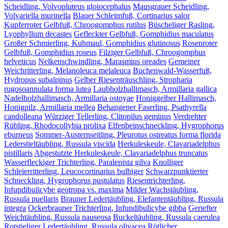
Scheidling, Volvopluteus gloiocephalus
Mausgrauer Scheidling,
Volvariella murinella
Blauer Schleimfuß, Cortinarius salor
Kupferroter Gelbfuß, Chroogomphus rutilus
Büscheliger Rasling,
Lyophyllum decastes
Gefleckter Gelbfuß, Gomphidius maculatus
Großer Schmierling, Kuhmaul, Gomphidius glutinosus
Rosenroter
Gelbfuß, Gomphidius roseus
Filziger Gelbfuß, Chroogomphus
helveticus
Nelkenschwindling, Marasmius oreades
Gemeiner
Weichritterling, Melanoleuca melaleuca
Buchenwald-Wasserfuß,
Hydropus subalpinus
Gelber Riesenträuschling, Stropharia
rugosoannulata forma lutea
Laubholzhallimasch, Armillaria gallica
Nadelholzhallimasch, Armillaria ostoyae
Honiggelber Hallimasch,
Honigpilz, Armillaria mellea
Behangener Faserling, Psathyrella
candolleana
Würziger Tellerling, Clitopilus geminus
Verdrehter
Rübling, Rhodocollybia prolixa
Elfenbeinschneckling, Hygrophorus
eburneus
Sommer-Austernseitling, Pleurotus ostreatus forma florida
Lederstieltäubling, Russula viscida
Herkuleskeule, Clavariadelphus
pistillaris
Abgestutzte Herkuleskeule, Clavariadelphus truncatus
Wasserfleckiger Trichterling, Paralepista gilva
Knolliger
Schleierritterling, Leucocortinarius bulbiger
Schwarzpunktierter
Schneckling, Hygrophorus pustulatus
Riesentrichterling,
Infundibulicybe geotropa vs. maxima
Milder Wachstäubling,
Russula puellaris
Brauner Ledertäubling, Elefantentäubling, Russula
integra
Ockerbrauner Trichterling, Infundibulicybe gibba
Geriefter
Weichtäubling, Russula nauseosa
Buckeltäubling, Russula caerulea
Rotstieliger Ledertäubling, Russula olivacea
Rötlicher