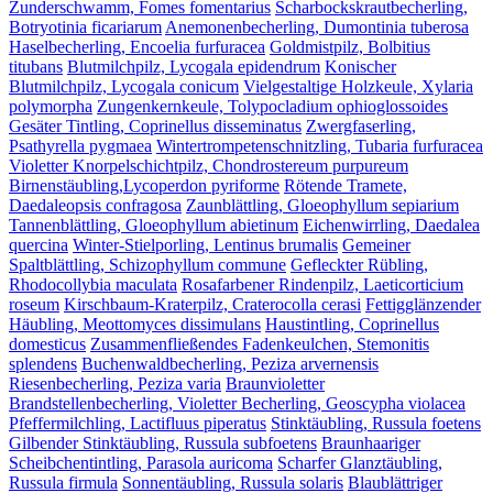
Zunderschwamm, Fomes fomentarius
Scharbockskrautbecherling,
Botryotinia ficariarum
Anemonenbecherling, Dumontinia tuberosa
Haselbecherling, Encoelia furfuracea
Goldmistpilz, Bolbitius
titubans
Blutmilchpilz, Lycogala epidendrum
Konischer
Blutmilchpilz, Lycogala conicum
Vielgestaltige Holzkeule, Xylaria
polymorpha
Zungenkernkeule, Tolypocladium ophioglossoides
Gesäter Tintling, Coprinellus disseminatus
Zwergfaserling,
Psathyrella pygmaea
Wintertrompetenschnitzling, Tubaria furfuracea
Violetter Knorpelschichtpilz, Chondrostereum purpureum
Birnenstäubling,Lycoperdon pyriforme
Rötende Tramete,
Daedaleopsis confragosa
Zaunblättling, Gloeophyllum sepiarium
Tannenblättling, Gloeophyllum abietinum
Eichenwirrling, Daedalea
quercina
Winter-Stielporling, Lentinus brumalis
Gemeiner
Spaltblättling, Schizophyllum commune
Gefleckter Rübling,
Rhodocollybia maculata
Rosafarbener Rindenpilz, Laeticorticium
roseum
Kirschbaum-Kraterpilz, Craterocolla cerasi
Fettigglänzender
Häubling, Meottomyces dissimulans
Haustintling, Coprinellus
domesticus
Zusammenfließendes Fadenkeulchen, Stemonitis
splendens
Buchenwaldbecherling, Peziza arvernensis
Riesenbecherling, Peziza varia
Braunvioletter
Brandstellenbecherling, Violetter Becherling, Geoscypha violacea
Pfeffermilchling, Lactifluus piperatus
Stinktäubling, Russula foetens
Gilbender Stinktäubling, Russula subfoetens
Braunhaariger
Scheibchentintling, Parasola auricoma
Scharfer Glanztäubling,
Russula firmula
Sonnentäubling, Russula solaris
Blaublättriger