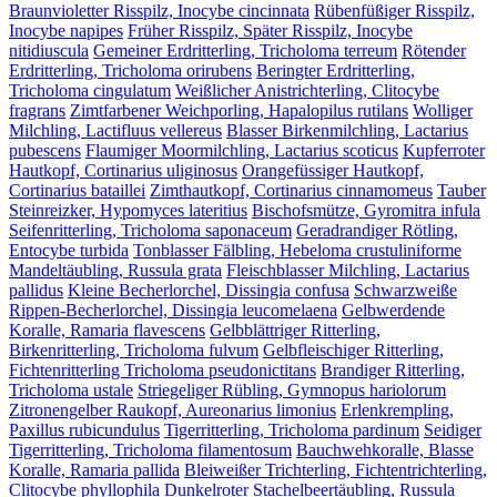
Braunvioletter Risspilz, Inocybe cincinnata
Rübenfüßiger Risspilz,
Inocybe napipes
Früher Risspilz, Später Risspilz, Inocybe
nitidiuscula
Gemeiner Erdritterling, Tricholoma terreum
Rötender
Erdritterling, Tricholoma orirubens
Beringter Erdritterling,
Tricholoma cingulatum
Weißlicher Anistrichterling, Clitocybe
fragrans
Zimtfarbener Weichporling, Hapalopilus rutilans
Wolliger
Milchling, Lactifluus vellereus
Blasser Birkenmilchling, Lactarius
pubescens
Flaumiger Moormilchling, Lactarius scoticus
Kupferroter
Hautkopf, Cortinarius uliginosus
Orangefüssiger Hautkopf,
Cortinarius bataillei
Zimthautkopf, Cortinarius cinnamomeus
Tauber
Steinreizker, Hypomyces lateritius
Bischofsmütze, Gyromitra infula
Seifenritterling, Tricholoma saponaceum
Geradrandiger Rötling,
Entocybe turbida
Tonblasser Fälbling, Hebeloma crustuliniforme
Mandeltäubling, Russula grata
Fleischblasser Milchling, Lactarius
pallidus
Kleine Becherlorchel, Dissingia confusa
Schwarzweiße
Rippen-Becherlorchel, Dissingia leucomelaena
Gelbwerdende
Koralle, Ramaria flavescens
Gelbblättriger Ritterling,
Birkenritterling, Tricholoma fulvum
Gelbfleischiger Ritterling,
Fichtenritterling Tricholoma pseudonictitans
Brandiger Ritterling,
Tricholoma ustale
Striegeliger Rübling, Gymnopus hariolorum
Zitronengelber Raukopf, Aureonarius limonius
Erlenkrempling,
Paxillus rubicundulus
Tigerritterling, Tricholoma pardinum
Seidiger
Tigerritterling, Tricholoma filamentosum
Bauchwehkoralle, Blasse
Koralle, Ramaria pallida
Bleiweißer Trichterling, Fichtentrichterling,
Clitocybe phyllophila
Dunkelroter Stachelbeertäubling, Russula