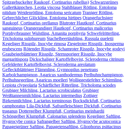
Spitzgebuckelter Raukopf, Cortinarius rubellus)
Schwarzgrünes
Gallertkäppchen, Leotia viscosa
Stahlblauer Rötling, Entoloma
nitidum
Weidenrötling, Entoloma sericatum
Traniger Rötling,
Gebrechlicher Glöckling, Entoloma hirtipes
Orangefuchsiger
Raukopf, Cortinarius orellanus
Blutroter Hautkopf, Cortinarius
sanguineus
Orangerandiger Hautkopf, Cortinarius malicorius
Porphyrbrauner Wulstling, Amanita porphyria
Schwefelritterling,
Tricholoma sulphureum
Stachelbeertäubling, Russula queletii
Kegeliger Risspilz, Inocybe rimosa
Ziegelroter Risspilz, Inosperma
erubescens
Rötender Risspilz, Schamroter Risspilz, Inocybe godeyi
Graubeigeblättriger Risspilz, Sternsporiger Risspilz, Inocybe
margaritispora
Dickschaliger Kartoffelbovist, Scleroderma citrinum
Gefelderter Kartoffelbovist, Scleroderma areolatum
Geflecktblättriger Flämmling, Gymnopilus penetrans
Karbolchampignon, Agaricus xanthodermus
Perlhuhnchampignon,
Perlhuhnegerling, Agaricus moelleri
Wolliggestiefelter Schirmling,
Lepiota clypeolaria
Schärflicher Ritterling, Tricholoma sciodes
Grubiger Milchling, Lactarius scrobiculatus
Grubiger
Weißtannenmilchling, Lactarius intermedius
Zottiger
Birkenmilchling, Lactarius torminosus
Bocksdickfuß, Cortinarius
camphoratus
Lila-Dickfuß, Safranfleischiger Dickfuß, Cortinarius
traganus
Dottergelber Klumpfuß, Cortinarius meinhardii
Schöngelber Klumpfuß, Calonarius splendens
Kegeliger Saftling,
Hygrocybe conica
Safrangelber Saftling, Hygrocybe acutoconica
Papageigrüner Saftling, Papageiensaftling, Gliophorus psittacinus