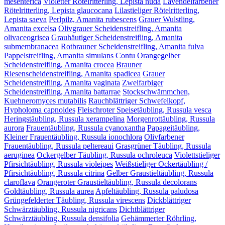
mesenterica
Violetter Rötelritterling, Lepista nuda
Lavendelfarbener
Rötelritterling, Lepista glaucocana
Lilastieliger Rötelritterling,
Lepista saeva
Perlpilz, Amanita rubescens
Grauer Wulstling,
Amanita excelsa
Olivgrauer Scheidenstreifling, Amanita
olivaceogrisea
Grauhäutiger Scheidenstreifling, Amanita
submembranacea
Rotbrauner Scheidenstreifling, Amanita fulva
Pappelstreifling, Amanita simulans Contu
Orangegelber
Scheidenstreifling, Amanita crocea
Brauner
Riesenscheidenstreifling, Amanita spadicea
Grauer
Scheidenstreifling, Amanita vaginata
Zweifarbiger
Scheidenstreifling, Amanita battarrae
Stockschwämmchen,
Kuehneromyces mutabilis
Rauchblättriger Schwefelkopf,
Hypholoma capnoides
Fleischroter Speisetäubling, Russula vesca
Heringstäubling, Russula xerampelina
Morgenrottäubling, Russula
aurora
Frauentäubling, Russula cyanoxantha
Papageitäubling,
Kleiner Frauentäubling, Russula ionochlora
Olivfarbener
Frauentäubling, Russula peltereaui
Grasgrüner Täubling, Russula
aeruginea
Ockergelber Täubling, Russula ochroleuca
Violettstieliger
Pfirsichtäubling, Russula violeipes
Weißstieliger Ockertäubling /
Pfirsichtäubling, Russula citrina
Gelber Graustieltäubling, Russula
claroflava
Orangeroter Graustieltäubling, Russula decolorans
Goldtäubling, Russula aurea
Apfeltäubling, Russula paludosa
Grüngefelderter Täubling, Russula virescens
Dickblättriger
Schwärztäubling, Russula nigricans
Dichtblättriger
Schwärztäubling, Russula densifolia
Gehämmerter Röhrling,