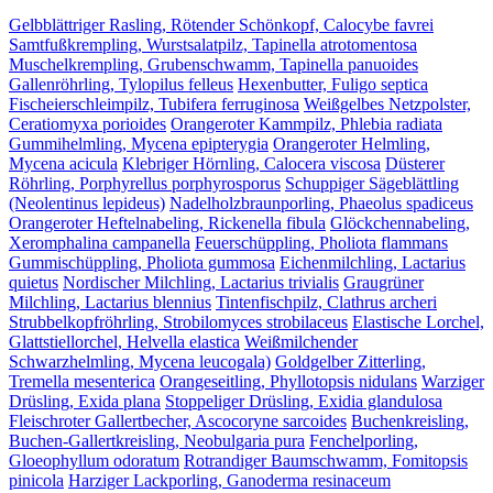
Gelbblättriger Rasling, Rötender Schönkopf, Calocybe favrei
Samtfußkrempling, Wurstsalatpilz, Tapinella atrotomentosa
Muschelkrempling, Grubenschwamm, Tapinella panuoides
Gallenröhrling, Tylopilus felleus
Hexenbutter, Fuligo septica
Fischeierschleimpilz, Tubifera ferruginosa
Weißgelbes Netzpolster,
Ceratiomyxa porioides
Orangeroter Kammpilz, Phlebia radiata
Gummihelmling, Mycena epipterygia
Orangeroter Helmling,
Mycena acicula
Klebriger Hörnling, Calocera viscosa
Düsterer
Röhrling, Porphyrellus porphyrosporus
Schuppiger Sägeblättling
(Neolentinus lepideus)
Nadelholzbraunporling, Phaeolus spadiceus
Orangeroter Heftelnabeling, Rickenella fibula
Glöckchennabeling,
Xeromphalina campanella
Feuerschüppling, Pholiota flammans
Gummischüppling, Pholiota gummosa
Eichenmilchling, Lactarius
quietus
Nordischer Milchling, Lactarius trivialis
Graugrüner
Milchling, Lactarius blennius
Tintenfischpilz, Clathrus archeri
Strubbelkopfröhrling, Strobilomyces strobilaceus
Elastische Lorchel,
Glattstiellorchel, Helvella elastica
Weißmilchender
Schwarzhelmling, Mycena leucogala)
Goldgelber Zitterling,
Tremella mesenterica
Orangeseitling, Phyllotopsis nidulans
Warziger
Drüsling, Exida plana
Stoppeliger Drüsling, Exidia glandulosa
Fleischroter Gallertbecher, Ascocoryne sarcoides
Buchenkreisling,
Buchen-Gallertkreisling, Neobulgaria pura
Fenchelporling,
Gloeophyllum odoratum
Rotrandiger Baumschwamm, Fomitopsis
pinicola
Harziger Lackporling, Ganoderma resinaceum