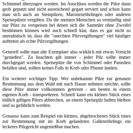
Schimmel überzogen werden. Im Anschluss werden die Pilze dann
grob geputzt und nicht ausreichend gegart serviert und schon kann
man sich auch an Steinpilzen, Maronenröhrlingen oder anderen
Speisepilzen vergiften. Da die meisten Menschen so vernünftig sind
nur Pilze zu verspeisen bei denen sich die Sammler ohne Zweifel
bestimmen können wird auch schnell klar, dass es gar nicht so
unrealistisch ist, dass die "unechten Pilzvergiftungen" viel häufiger
auftreten als echte Pilzvergiftungen.
Generell sollte man alte Exemplare also wirklich mit etwas Vorsicht
"genießen". Zu beachten gilt immer - jeder Pilz sollte immer
durchgegart werden. Speisepilze die von Schimmel oder Parasiten
befallen sind, sollten keines Falls in Korb oder Pfanne landen.
Ein weiterer wichtiger Tipp: Wer unbekannte Pilze zur genauen
Bestimmung aus dem Wald mit nach Hause nehmen möchte, sollte
diese Pilze immer vollkommen getrennt - am besten in einem
eigenen Korb - transportieren. Schnell kann ein kleines Stück eines
tödlich giftigen Pilzes abbrechen, an einem Speisepilz haften bleiben
und so gefährlich werden.
Genauso kann zum Beispiel ein kleines, abgebrochenes Stück eines
zur Bestimmung mit im Korb gelandeten Gallenröhrlings ein
leckeres Pilzgericht ungenießbar machen.