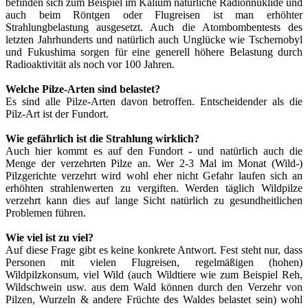
befinden sich zum Beispiel im Kalium natürliche Radionnuklide und
auch beim Röntgen oder Flugreisen ist man erhöhter
Strahlungbelastung ausgesetzt. Auch die Atombombentests des
letzten Jahrhunderts und natürlich auch Unglücke wie Tschernobyl
und Fukushima sorgen für eine generell höhere Belastung durch
Radioaktivität als noch vor 100 Jahren.
Welche Pilze-Arten sind belastet?
Es sind alle Pilze-Arten davon betroffen. Entscheidender als die
Pilz-Art ist der Fundort.
Wie gefährlich ist die Strahlung wirklich?
Auch hier kommt es auf den Fundort - und natürlich auch die
Menge der verzehrten Pilze an. Wer 2-3 Mal im Monat (Wild-)
Pilzgerichte verzehrt wird wohl eher nicht Gefahr laufen sich an
erhöhten strahlenwerten zu vergiften. Werden täglich Wildpilze
verzehrt kann dies auf lange Sicht natürlich zu gesundheitlichen
Problemen führen.
Wie viel ist zu viel?
Auf diese Frage gibt es keine konkrete Antwort. Fest steht nur, dass
Personen mit vielen Flugreisen, regelmäßigen (hohen)
Wildpilzkonsum, viel Wild (auch Wildtiere wie zum Beispiel Reh,
Wildschwein usw. aus dem Wald können durch den Verzehr von
Pilzen, Wurzeln & andere Früchte des Waldes belastet sein) wohl