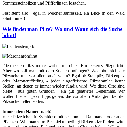
Sommersteinpilzen und Pfifferlingen losgehen.
Fest steht also - egal in welcher Jahreszeit, ein Blick in den Wald
lohnt immer!
Wie findet man Pilze? Wo und Wann sich die Suche
lohnt!
Die meisten Pilzsammler wollen nur eines: Ein leckeres Pilzgericht!
Aber wo soll man mit dem Suchen anfangen? Wo lohnt sich die
Pilzsuche und vor allem auch wann? Egal ob Steinpilz, Birkenpilz
oder Maronenröhrling - jeder eingefleischte Pilzsammler kennt
Stellen, an denen er immer wieder fündig wird. Wo diese Orte sind
bleibt - aus guten Gründen - ein gut gehütetes Geheimnis. Wir
wollen hier ein paar Tipps geben, die vor allem Anfängern bei der
Pilzsuche helfen sollen.
Immer dem Namen nach!
Viele Pilze leben in Symbiose mit bestimmten Baumarten oder auch
Pflanzen. Will man zum Beispiel unbedingt Birkenpilze finden, wird
man in einem reinen Fichtenbestand keine Chance haben. Will man