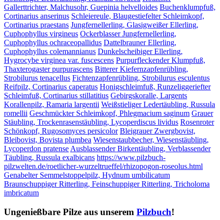
Gallerttrichter, Malchusohr, Guepinia helvelloides
Buchenklumpfuß,
Cortinarius anserinus
Schleiereule, Blaugestiefelter Schleimkopf,
Cortinarius praestans
Jungfernellerling, Glasigweißer Ellerling,
Cuphophyllus virgineus
Ockerblasser Jungfernellerling,
Cuphophyllus ochraceopallidus
Dattelbrauner Ellerling,
Cuphophyllus colemannianus
Dunkelscheibiger Ellerling,
Hygrocybe virginea var. fuscescens
Purpurfleckender Klumpfuß,
Thaxterogaster purpurascens
Bitterer Kiefernzapfenrübling,
Strobilurus tenacellus
Fichtenzapfenrübling, Strobilurus esculentus
Reifpilz, Cortinarius caperatus
Honigschleimfuß, Runzeliggeriefter
Schleimfuß, Cortinarius stillatitius
Gebirgskoralle, Largents
Korallenpilz, Ramaria largentii
Weißstieliger Ledertäubling, Russula
romellii
Geschmückter Schleimkopf, Phlegmacium saginum
Grauer
Stäubling, Trockenrasenstäubling, Lycoperdiscus lividus
Rosenroter
Schönkopf, Rugosomyces persicolor
Bleigrauer Zwergbovist,
Bleibovist, Bovista plumbea
Wiesenstaubbecher, Wiesenstäubling,
Lycoperdon pratense
Ausblassender Birkentäubling, Verblassender
Täubling, Russula exalbicans
https://www.pilzbuch-
pilzwelten.de/roetlicher-wurzeltrueffel/rhizopogon-roseolus.html
Genabelter Semmelstoppelpilz, Hydnum umbilicatum
Braunschuppiger Ritterling, Feinschuppiger Ritterling, Tricholoma
imbricatum
Ungenießbare Pilze aus unserem
Pilzbuch
!