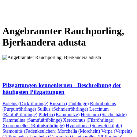
VORHERIGE SEITE
NÄCHSTE SEITE
Angebrannter Rauchporling,
Bjerkandera adusta
VORHERIGE SEITE
NÄCHSTE SEITE
Pilzgattungen kennenlernen - Beschreibung der
häufigsten Pilzgattungen
Boletus (Dickröhrlinge)
Russula (Täublinge)
Rubroboletus
(Purpurröhrlinge)
Suillus (Schmierröhrlinge)
Leccinum
(Raufußröhrlinge)
Phlebia (Kammpilze)
Hericium (Stachelbärte)
Flammulina (Samtfußrüblinge)
Xerocomus (Filzröhrlinge)
Xerocomellus (Rotfußröhrlinge)
Hypholoma (Schwefelköpfe)
Stemonitis (Fadenkeulchen)
Morchella (Morcheln)
Verpa (Verpeln)
Giftlorcheln / Lorcheln (Gyromitra)
Cantharellus (Pfifferlinge)