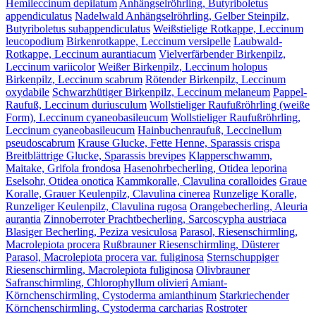
Hemileccinum depilatum
Anhängselröhrling, Butyriboletus
appendiculatus
Nadelwald Anhängselröhrling, Gelber Steinpilz,
Butyriboletus subappendiculatus
Weißstielige Rotkappe, Leccinum
leucopodium
Birkenrotkappe, Leccinum versipelle
Laubwald-
Rotkappe, Leccinum aurantiacum
Vielverfärbender Birkenpilz,
Leccinum variicolor
Weißer Birkenpilz, Leccinum holopus
Birkenpilz, Leccinum scabrum
Rötender Birkenpilz, Leccinum
oxydabile
Schwarzhütiger Birkenpilz, Leccinum melaneum
Pappel-
Raufuß, Leccinum duriusculum
Wollstieliger Raufußröhrling (weiße
Form), Leccinum cyaneobasileucum
Wollstieliger Raufußröhrling,
Leccinum cyaneobasileucum
Hainbuchenraufuß, Leccinellum
pseudoscabrum
Krause Glucke, Fette Henne, Sparassis crispa
Breitblättrige Glucke, Sparassis brevipes
Klapperschwamm,
Maitake, Grifola frondosa
Hasenohrbecherling, Otidea leporina
Eselsohr, Otidea onotica
Kammkoralle, Clavulina coralloides
Graue
Koralle, Grauer Keulenpilz, Clavulina cinerea
Runzelige Koralle,
Runzeliger Keulenpilz, Clavulina rugosa
Orangebecherling, Aleuria
aurantia
Zinnoberroter Prachtbecherling, Sarcoscypha austriaca
Blasiger Becherling, Peziza vesiculosa
Parasol, Riesenschirmling,
Macrolepiota procera
Rußbrauner Riesenschirmling, Düsterer
Parasol, Macrolepiota procera var. fuliginosa
Sternschuppiger
Riesenschirmling, Macrolepiota fuliginosa
Olivbrauner
Safranschirmling, Chlorophyllum olivieri
Amiant-
Körnchenschirmling, Cystoderma amianthinum
Starkriechender
Körnchenschirmling, Cystoderma carcharias
Rostroter