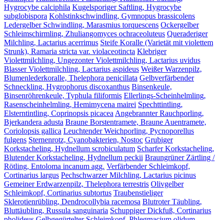
Hygrocybe calciphila
Kugelsporiger Saftling, Hygrocybe
subglobispora
Kohlstinkschwindling, Gymnopus brassicolens
Ledergelber Schwindling, Marasmius torquescens
Ockergelber
Schleimschirmling, Zhuliangomyces ochraceoluteus
Queraderiger
Milchling, Lactarius acerrimus
Steife Koralle (Varietät mit violettem
Strunk), Ramaria stricta var. violaceotincta
Klebriger
Violettmilchling, Ungezonter Violettmilchling, Lactarius uvidus
Blasser Violettmilchling, Lactarius aspideus
Weißer Warzenpilz,
Blumenlederkoralle, Thelephora penicillata
Gelbverfärbender
Schneckling, Hygrophorus discoxanthus
Binsenkeule,
Binsenröhrenkeule, Typhula filiformis
Ellerlings-Scheinhelmling,
Rasenscheinhelmling, Hemimycena mairei
Spechttintling,
Elsterntintling, Coprinopsis picacea
Angebrannter Rauchporling,
Bjerkandera adusta
Braune Borstentramete, Braune Auentramete,
Coriolopsis gallica
Leuchtender Weichporling, Pycnoporellus
fulgens
Sternenrotz, Cyanobakterien, Nostoc
Grubiger
Korkstacheling, Hydnellum scrobiculatum
Scharfer Korkstacheling,
Blutender Korkstacheling, Hydnellum peckii
Braungrüner Zärtling /
Rötling, Entoloma incanum agg.
Verfärbender Schleimkopf,
Cortinarius largus
Pechschwarzer Milchling, Lactarius picinus
Gemeiner Erdwarzenpilz, Thelephora terrestris
Olivgelber
Schleimkopf, Cortinarius subtortus
Traubenstieliger
Sklerotienrübling, Dendrocollybia racemosa
Blutroter Täubling,
Bluttäubling, Russula sanguinaria
Schuppiger Dickfuß, Cortinarius
pholideus
Gelbgegürtelter Schleimkopf, Phlegmacium olidum