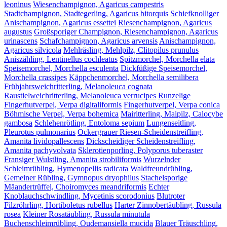
leoninus
Wiesenchampignon, Agaricus campestris
Stadtchampignon, Stadtegerling, Agaricus bitorquis
Schiefknolliger
Anischampignon, Agaricus essettei
Riesenchampignon, Agaricus
augustus
Großsporiger Champignon, Riesenchampignon, Agaricus
urinascens
Schafchampignon, Agaricus arvensis
Anischampignon,
Agaricus silvicola
Mehlräsling, Mehlpilz, Clitopilus prunulus
Aniszähling, Lentinellus cochleatus
Spitzmorchel, Morchella elata
Speisemorchel, Morchella esculenta
Dickfüßige Speisemorchel,
Morchella crassipes
Käppchenmorchel, Morchella semilibera
Frühjahrsweichritterling, Melanoleuca cognata
Raustielweichritterling, Melanoleuca verrucipes
Runzelige
Fingerhutverpel, Verpa digitaliformis
Fingerhutverpel, Verpa conica
Böhmische Verpel, Verpa bohemica
Mairitterling, Maipilz, Calocybe
gambosa
Schlehenrötling, Entoloma sepium
Lungenseitling,
Pleurotus pulmonarius
Ockergrauer Riesen-Scheidenstreifling,
Amanita lividopallescens
Dickscheidiger Scheidenstreifling,
Amanita pachyvolvata
Sklerotienporling, Polyporus tuberaster
Fransiger Wulstling, Amanita strobiliformis
Wurzelnder
Schleimrübling, Hymenopellis radicata
Waldfreundrübling,
Gemeiner Rübling, Gymnopus dryophilus
Stachelsporige
Mäandertrüffel, Choiromyces meandriformis
Echter
Knoblauchschwindling, Mycetinis scorodonius
Blutroter
Filzröhrling, Hortiboletus rubellus
Harter Zinnobertäubling, Russula
rosea
Kleiner Rosatäubling, Russula minutula
Buchenschleimrübling, Oudemansiella mucida
Blauer Träuschling,