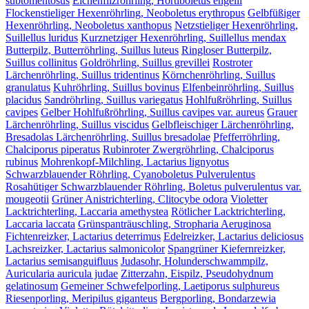
subtomentosus
Eichenfilzröhrling, Hortiboletus engelii
Flockenstieliger Hexenröhrling, Neoboletus erythropus
Gelbfüßiger
Hexenröhrling, Neoboletus xanthopus
Netzstieliger Hexenröhrling,
Suillellus luridus
Kurznetziger Hexenröhrling, Suillellus mendax
Butterpilz, Butterröhrling, Suillus luteus
Ringloser Butterpilz,
Suillus collinitus
Goldröhrling, Suillus grevillei
Rostroter
Lärchenröhrling, Suillus tridentinus
Körnchenröhrling, Suillus
granulatus
Kuhröhrling, Suillus bovinus
Elfenbeinröhrling, Suillus
placidus
Sandröhrling, Suillus variegatus
Hohlfußröhrling, Suillus
cavipes
Gelber Hohlfußröhrling, Suillus cavipes var. aureus
Grauer
Lärchenröhrling, Suillus viscidus
Gelbfleischiger Lärchenröhrling,
Bresadolas Lärchenröhrling, Suillus bresadolae
Pfefferröhrling,
Chalciporus piperatus
Rubinroter Zwergröhrling, Chalciporus
rubinus
Mohrenkopf-Milchling, Lactarius lignyotus
Schwarzblauender Röhrling, Cyanoboletus Pulverulentus
Rosahütiger Schwarzblauender Röhrling, Boletus pulverulentus var.
mougeotii
Grüner Anistrichterling, Clitocybe odora
Violetter
Lacktrichterling, Laccaria amethystea
Rötlicher Lacktrichterling,
Laccaria laccata
Grünspanträuschling, Stropharia Aeruginosa
Fichtenreizker, Lactarius deterrimus
Edelreizker, Lactarius deliciosus
Lachsreizker, Lactarius salmonicolor
Spangrüner Kiefernreizker,
Lactarius semisanguifluus
Judasohr, Holunderschwammpilz,
Auricularia auricula judae
Zitterzahn, Eispilz, Pseudohydnum
gelatinosum
Gemeiner Schwefelporling, Laetiporus sulphureus
Riesenporling, Meripilus giganteus
Bergporling, Bondarzewia