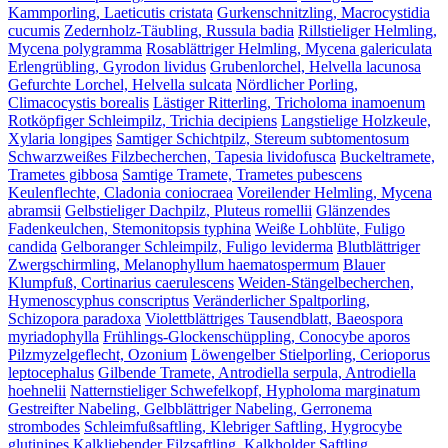
Kammporling, Laeticutis cristata
Gurkenschnitzling, Macrocystidia
cucumis
Zedernholz-Täubling, Russula badia
Rillstieliger Helmling,
Mycena polygramma
Rosablättriger Helmling, Mycena galericulata
Erlengrübling, Gyrodon lividus
Grubenlorchel, Helvella lacunosa
Gefurchte Lorchel, Helvella sulcata
Nördlicher Porling,
Climacocystis borealis
Lästiger Ritterling, Tricholoma inamoenum
Rotköpfiger Schleimpilz, Trichia decipiens
Langstielige Holzkeule,
Xylaria longipes
Samtiger Schichtpilz, Stereum subtomentosum
Schwarzweißes Filzbecherchen, Tapesia lividofusca
Buckeltramete,
Trametes gibbosa
Samtige Tramete, Trametes pubescens
Keulenflechte, Cladonia coniocraea
Voreilender Helmling, Mycena
abramsii
Gelbstieliger Dachpilz, Pluteus romellii
Glänzendes
Fadenkeulchen, Stemonitopsis typhina
Weiße Lohblüte, Fuligo
candida
Gelboranger Schleimpilz, Fuligo leviderma
Blutblättriger
Zwergschirmling, Melanophyllum haematospermum
Blauer
Klumpfuß, Cortinarius caerulescens
Weiden-Stängelbecherchen,
Hymenoscyphus conscriptus
Veränderlicher Spaltporling,
Schizopora paradoxa
Violettblättriges Tausendblatt, Baeospora
myriadophylla
Frühlings-Glockenschüppling, Conocybe aporos
Pilzmyzelgeflecht, Ozonium
Löwengelber Stielporling, Cerioporus
leptocephalus
Gilbende Tramete, Antrodiella serpula, Antrodiella
hoehnelii
Natternstieliger Schwefelkopf, Hypholoma marginatum
Gestreifter Nabeling, Gelbblättriger Nabeling, Gerronema
strombodes
Schleimfußsaftling, Klebriger Saftling, Hygrocybe
glutinipes
Kalkliebender Filzsaftling, Kalkholder Saftling,