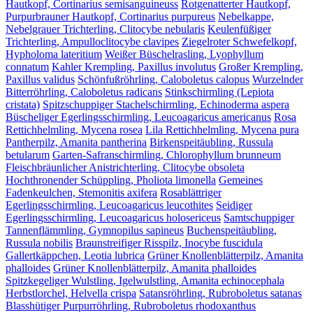
Hautkopf, Cortinarius semisanguineuss
Rotgenatterter Hautkopf,
Purpurbrauner Hautkopf, Cortinarius purpureus
Nebelkappe,
Nebelgrauer Trichterling, Clitocybe nebularis
Keulenfüßiger
Trichterling, Ampulloclitocybe clavipes
Ziegelroter Schwefelkopf,
Hypholoma lateritium
Weißer Büschelrasling, Lyophyllum
connatum
Kahler Krempling, Paxillus involutus
Großer Krempling,
Paxillus validus
Schönfußröhrling, Caloboletus calopus
Wurzelnder
Bitterröhrling, Caloboletus radicans
Stinkschirmling (Lepiota
cristata)
Spitzschuppiger Stachelschirmling, Echinoderma aspera
Büscheliger Egerlingsschirmling, Leucoagaricus americanus
Rosa
Rettichhelmling, Mycena rosea
Lila Rettichhelmling, Mycena pura
Pantherpilz, Amanita pantherina
Birkenspeitäubling, Russula
betularum
Garten-Safranschirmling, Chlorophyllum brunneum
Fleischbräunlicher Anistrichterling, Clitocybe obsoleta
Hochthronender Schüppling, Pholiota limonella
Gemeines
Fadenkeulchen, Stemonitis axifera
Rosablättriger
Egerlingsschirmling, Leucoagaricus leucothites
Seidiger
Egerlingsschirmling, Leucoagaricus holosericeus
Samtschuppiger
Tannenflämmling, Gymnopilus sapineus
Buchenspeitäubling,
Russula nobilis
Braunstreifiger Risspilz, Inocybe fuscidula
Gallertkäppchen, Leotia lubrica
Grüner Knollenblätterpilz, Amanita
phalloides
Grüner Knollenblätterpilz, Amanita phalloides
Spitzkegeliger Wulstling, Igelwulstling, Amanita echinocephala
Herbstlorchel, Helvella crispa
Satansröhrling, Rubroboletus satanas
Blasshütiger Purpurröhrling, Rubroboletus rhodoxanthus