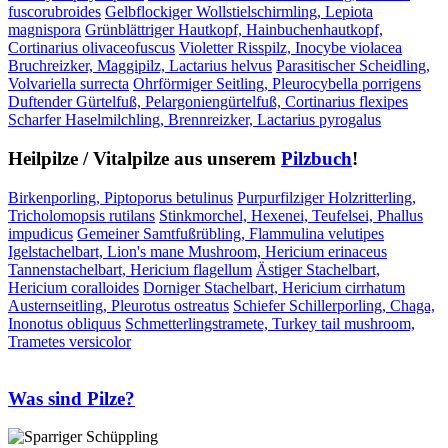
fuscorubroides
Gelbflockiger Wollstielschirmling, Lepiota
magnispora
Grünblättriger Hautkopf, Hainbuchenhautkopf,
Cortinarius olivaceofuscus
Violetter Risspilz, Inocybe violacea
Bruchreizker, Maggipilz, Lactarius helvus
Parasitischer Scheidling,
Volvariella surrecta
Ohrförmiger Seitling, Pleurocybella porrigens
Duftender Gürtelfuß, Pelargoniengürtelfuß, Cortinarius flexipes
Scharfer Haselmilchling, Brennreizker, Lactarius pyrogalus
Heilpilze / Vitalpilze aus unserem
Pilzbuch
!
Birkenporling, Piptoporus betulinus
Purpurfilziger Holzritterling,
Tricholomopsis rutilans
Stinkmorchel, Hexenei, Teufelsei, Phallus
impudicus
Gemeiner Samtfußrübling, Flammulina velutipes
Igelstachelbart, Lion's mane Mushroom, Hericium erinaceus
Tannenstachelbart, Hericium flagellum
Ästiger Stachelbart,
Hericium coralloides
Dorniger Stachelbart, Hericium cirrhatum
Austernseitling, Pleurotus ostreatus
Schiefer Schillerporling, Chaga,
Inonotus obliquus
Schmetterlingstramete, Turkey tail mushroom,
Trametes versicolor
Was sind Pilze?