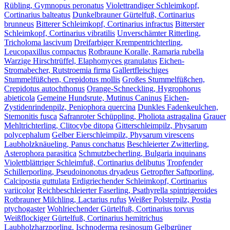
Rübling, Gymnopus peronatus
Violettrandiger Schleimkopf,
Cortinarius balteatus
Dunkelbrauner Gürtelfuß, Cortinarius
brunneus
Bitterer Schleimkopf, Cortinarius infractus
Bitterster
Schleimkopf, Cortinarius vibratilis
Unverschämter Ritterling,
Tricholoma lascivum
Dreifarbiger Krempentrichterling,
Leucopaxillus compactus
Rotbraune Koralle, Ramaria rubella
Warzige Hirschtrüffel, Elaphomyces granulatus
Eichen-
Stromabecher, Rutstroemia firma
Gallertfleischiges
Stummelfüßchen, Crepidotus mollis
Großes Stummelfüßchen,
Crepidotus autochthonus
Orange-Schneckling, Hygrophorus
abieticola
Gemeine Hundsrute, Mutinus Caninus
Eichen-
Zystidenrindenpilz, Peniophora quercina
Dunkles Fadenkeulchen,
Stemonitis fusca
Safranroter Schüppling, Pholiota astragalina
Grauer
Mehltrichterling, Clitocybe ditopa
Gitterschleimpilz, Physarum
polycephalum
Gelber Eierschleimpilz, Physarum virescens
Laubholzknäueling, Panus conchatus
Beschleierter Zwitterling,
Asterophora parasitica
Schmutzbecherling, Bulgaria inquinans
Violettblättriger Schleimfuß, Cortinarius delibutus
Tropfender
Schillerporling, Pseudoinonotus dryadeus
Getropfter Saftporling,
Calcipostia guttulata
Erdigriechender Schleimkopf, Cortinarius
variicolor
Reichbeschleierter Faserling, Psathyrella spintrigeroides
Rotbrauner Milchling, Lactarius rufus
Weißer Polsterpilz, Postia
ptychogaster
Wohlriechender Gürtelfuß, Cortinarius torvus
Weißflockiger Gürtelfuß, Cortinarius hemitrichus
Laubholzharzporling, Ischnoderma resinosum
Gelbgrüner