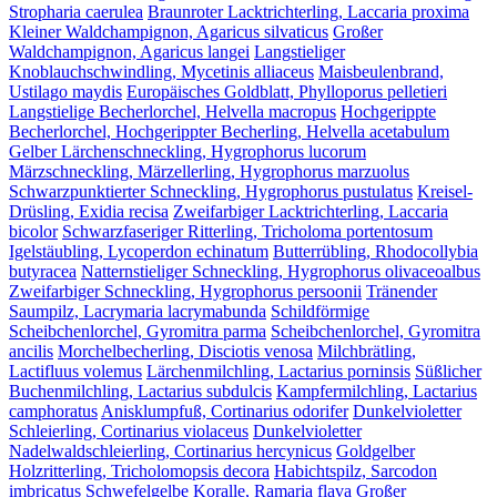
Stropharia caerulea
Braunroter Lacktrichterling, Laccaria proxima
Kleiner Waldchampignon, Agaricus silvaticus
Großer
Waldchampignon, Agaricus langei
Langstieliger
Knoblauchschwindling, Mycetinis alliaceus
Maisbeulenbrand,
Ustilago maydis
Europäisches Goldblatt, Phylloporus pelletieri
Langstielige Becherlorchel, Helvella macropus
Hochgerippte
Becherlorchel, Hochgerippter Becherling, Helvella acetabulum
Gelber Lärchenschneckling, Hygrophorus lucorum
Märzschneckling, Märzellerling, Hygrophorus marzuolus
Schwarzpunktierter Schneckling, Hygrophorus pustulatus
Kreisel-
Drüsling, Exidia recisa
Zweifarbiger Lacktrichterling, Laccaria
bicolor
Schwarzfaseriger Ritterling, Tricholoma portentosum
Igelstäubling, Lycoperdon echinatum
Butterrübling, Rhodocollybia
butyracea
Natternstieliger Schneckling, Hygrophorus olivaceoalbus
Zweifarbiger Schneckling, Hygrophorus persoonii
Tränender
Saumpilz, Lacrymaria lacrymabunda
Schildförmige
Scheibchenlorchel, Gyromitra parma
Scheibchenlorchel, Gyromitra
ancilis
Morchelbecherling, Disciotis venosa
Milchbrätling,
Lactifluus volemus
Lärchenmilchling, Lactarius porninsis
Süßlicher
Buchenmilchling, Lactarius subdulcis
Kampfermilchling, Lactarius
camphoratus
Anisklumpfuß, Cortinarius odorifer
Dunkelvioletter
Schleierling, Cortinarius violaceus
Dunkelvioletter
Nadelwaldschleierling, Cortinarius hercynicus
Goldgelber
Holzritterling, Tricholomopsis decora
Habichtspilz, Sarcodon
imbricatus
Schwefelgelbe Koralle, Ramaria flava
Großer