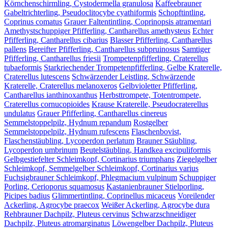
Körnchenschirmling, Cystodermella granulosa
Kaffeebrauner
Gabeltrichterling, Pseudoclitocybe cyathiformis
Schopftintling,
Coprinus comatus
Grauer Faltentintling, Coprinopsis atramentari
Amethystschuppiger Pfifferling, Cantharellus amethysteus
Echter
Pfifferling, Cantharellus cibarius
Blasser Pfifferling, Cantharellus
pallens
Bereifter Pfifferling, Cantharellus subpruinosus
Samtiger
Pfifferling, Cantharellus friesii
Trompetenpfifferling, Craterellus
tubaeformis
Starkriechender Trompetenpfifferling, Gelbe Kraterelle,
Craterellus lutescens
Schwärzender Leistling, Schwärzende
Kraterelle, Craterellus melanoxeros
Gelbvioletter Pfifferling,
Cantharellus ianthinoxanthus
Herbsttrompete, Totentrompete,
Craterellus cornucopioides
Krause Kraterelle, Pseudocraterellus
undulatus
Grauer Pfifferling, Cantharellus cinereus
Semmelstoppelpilz, Hydnum repandum
Rostgelber
Semmelstoppelpilz, Hydnum rufescens
Flaschenbovist,
Flaschenstäubling, Lycoperdon perlatum
Brauner Stäubling,
Lycoperdon umbrinum
Beutelstäubling, Handkea excipuliformis
Gelbgestiefelter Schleimkopf, Cortinarius triumphans
Ziegelgelber
Schleimkopf, Semmelgelber Schleimkopf, Cortinarius varius
Fuchsigbrauner Schleimkopf, Phlegmacium vulpinum
Schuppiger
Porling, Cerioporus squamosus
Kastanienbrauner Stielporling,
Picipes badius
Glimmertintling, Coprinellus micaceus
Voreilender
Ackerling, Agrocybe praecox
Weißer Ackerling, Agrocybe dura
Rehbrauner Dachpilz, Pluteus cervinus
Schwarzschneidiger
Dachpilz, Pluteus atromarginatus
Löwengelber Dachpilz, Pluteus