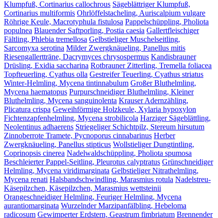
Klumpfuß, Cortinarius callochrous
Sägeblättriger Klumpfuß,
Cortinarius multiformis
Ohrlöffelstacheling, Auriscalpium vulgare
Röhrige Keule, Macrotyphula fistulosa
Pappelschüppling, Pholiota
populnea
Blauender Saftporling, Postia caesia
Gallertfleischiger
Fältling, Phlebia tremellosa
Gelbstieliger Muschelseitling,
Sarcomyxa serotina
Milder Zwergknäueling, Panellus mitis
Riesengallertträne, Dacrymyces chrysospermus
Kandisbrauner
Drüsling, Exidia saccharina
Rotbrauner Zitterling, Tremella foliacea
Topfteuerling, Cyathus olla
Gestreifer Teuerling, Cyathus striatus
Winter-Helmling, Mycena tintinnabulum
Großer Bluthelmling,
Mycena haematopus
Purpurschneidiger Bluthelmling, Kleiner
Bluthelmling, Mycena sanguinolenta
Krauser Adernzähling,
Plicatura crispa
Geweihförmige Holzkeule, Xylaria hypoxylon
Fichtenzapfenhelmling, Mycena strobilicola
Harziger Sägeblättling,
Neolentinus adhaerens
Striegeliger Schichtpilz, Stereum hirsutum
Zinnoberrote Tramete, Pycnoporus cinnabarinus
Herber
Zwergknäueling, Panellus stipticus
Wollstieliger Dungtintling,
Coprinopsis cinerea
Nadelwaldschüppling, Pholiota spumosa
Beschleierter Pappel-Seitling, Pleurotus calyptratus
Grünschneidiger
Helmling, Mycena viridimarginata
Gelbstieliger Nitrathelmling,
Mycena renati
Halsbandschwindling, Marasmius rotula
Nadelstreu-
Käsepilzchen, Käsepilzchen, Marasmius wettsteinii
Orangeschneidiger Helmling, Feuriger Helmling, Mycena
aurantiomarginata
Wurzelnder Marzipanfälbling, Hebeloma
radicosum
Gewimperter Erdstern, Geastrum fimbriatum
Brennender