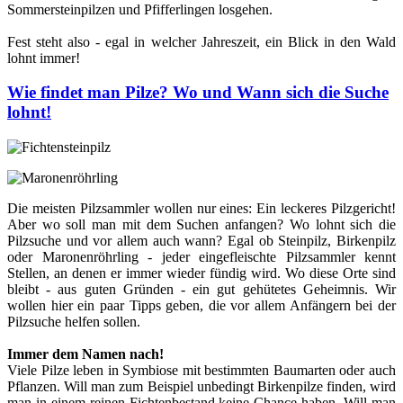
Sommersteinpilzen und Pfifferlingen losgehen.
Fest steht also - egal in welcher Jahreszeit, ein Blick in den Wald
lohnt immer!
Wie findet man Pilze? Wo und Wann sich die Suche
lohnt!
Die meisten Pilzsammler wollen nur eines: Ein leckeres Pilzgericht!
Aber wo soll man mit dem Suchen anfangen? Wo lohnt sich die
Pilzsuche und vor allem auch wann? Egal ob Steinpilz, Birkenpilz
oder Maronenröhrling - jeder eingefleischte Pilzsammler kennt
Stellen, an denen er immer wieder fündig wird. Wo diese Orte sind
bleibt - aus guten Gründen - ein gut gehütetes Geheimnis. Wir
wollen hier ein paar Tipps geben, die vor allem Anfängern bei der
Pilzsuche helfen sollen.
Immer dem Namen nach!
Viele Pilze leben in Symbiose mit bestimmten Baumarten oder auch
Pflanzen. Will man zum Beispiel unbedingt Birkenpilze finden, wird
man in einem reinen Fichtenbestand keine Chance haben. Will man