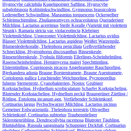
Hygrocybe calciphila
Kugelsporiger Saftling, Hygrocybe
subglobispora
Kohlstinkschwindling, Gymnopus brassicolens
Ledergelber Schwindling, Marasmius torquescens
Ockergelber
Schleimschirmling, Zhuliangomyces ochraceoluteus
Queraderiger
Milchling, Lactarius acerrimus
Steife Koralle (Varietät mit violettem
Strunk), Ramaria stricta var. violaceotincta
Klebriger
Violettmilchling, Ungezonter Violettmilchling, Lactarius uvidus
Blasser Violettmilchling, Lactarius aspideus
Weißer Warzenpilz,
Blumenlederkoralle, Thelephora penicillata
Gelbverfärbender
Schneckling, Hygrophorus discoxanthus
Binsenkeule,
Binsenröhrenkeule, Typhula filiformis
Ellerlings-Scheinhelmling,
Rasenscheinhelmling, Hemimycena mairei
Spechttintling,
Elsterntintling, Coprinopsis picacea
Angebrannter Rauchporling,
Bjerkandera adusta
Braune Borstentramete, Braune Auentramete,
Coriolopsis gallica
Leuchtender Weichporling, Pycnoporellus
fulgens
Sternenrotz, Cyanobakterien, Nostoc
Grubiger
Korkstacheling, Hydnellum scrobiculatum
Scharfer Korkstacheling,
Blutender Korkstacheling, Hydnellum peckii
Braungrüner Zärtling /
Rötling, Entoloma incanum agg.
Verfärbender Schleimkopf,
Cortinarius largus
Pechschwarzer Milchling, Lactarius picinus
Gemeiner Erdwarzenpilz, Thelephora terrestris
Olivgelber
Schleimkopf, Cortinarius subtortus
Traubenstieliger
Sklerotienrübling, Dendrocollybia racemosa
Blutroter Täubling,
Bluttäubling, Russula sanguinaria
Schuppiger Dickfuß, Cortinarius
pholideus
Gelbgegürtelter Schleimkopf, Phlegmacium olidum