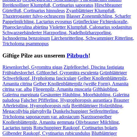
Breitknolliger Klumpfuß, Cortinarius saporatus
Hirschbrauner
Gürtelfuß, Cortinarius hinnuleus
Zyanblättriger Klumpfuß,
Thaxterogaster fulvo-ochrascens
Blasser Zonenmilchling, Scharfer
Pappelmilchling, Lactarius evosmus
Grünfleckige Fichtenkoralle,
Phaeoclavulina abietina
Violetter Klumpfuß, Calonarius sodagnitus
Schwarzgebänderter Harzporling, Nadelholzharzporling,
Ischnoderma benzoinum
Lärchenritterling, Schwammiger Ritterling,
Tricholoma psammopus
Giftige Pilze aus unserem
Pilzbuch
!
Riesenlorchel, Gyromitra gigas
Zipfellorchel, Discina fastigiata
Frühjahrslorchel, Giftlorchel, Gyromitra esculenta
Grünblättriger
Schwefelkopf, Hypholoma fasciculare
Gelber Knollenblätterpilz,
Amanita citrina
Gelber Knollenblätterpilz (weiße Form), Amanita
citrina var. alba
Fliegenpilz, Amanita muscaria
Gifthäubling,
Galerina marginata
Gesäumter Häubling, Moorhäubling, Galerina
paludosa
Falscher Pfifferling, Hygrophoropsis aurantiaca
Brauner
Afterleistling, Hygrophoropsis rufa
Breitblättriger Holzrübling,
Megacollybia platyphylla
Dunkelschuppiger Seifenritterling,
Tricholoma saponaceum var. adosiacum
Narzissengelber
Knollenblätterpilz, Amanita gemmata
Olivbrauner Milchling,
Lactarius turpis
Rotschuppiger Raukopf, Cortinarius bolaris
Gilbender Raukopf, Cystinarius rubicundulus
Blutblättriger