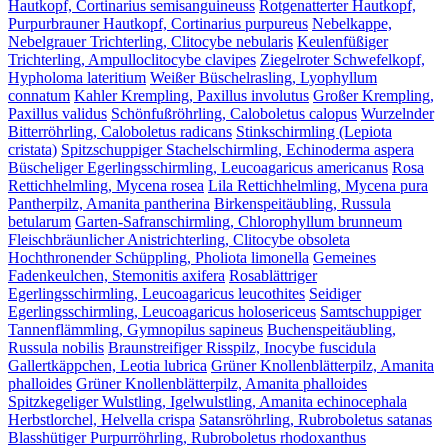
Hautkopf, Cortinarius semisanguineuss
Rotgenatterter Hautkopf,
Purpurbrauner Hautkopf, Cortinarius purpureus
Nebelkappe,
Nebelgrauer Trichterling, Clitocybe nebularis
Keulenfüßiger
Trichterling, Ampulloclitocybe clavipes
Ziegelroter Schwefelkopf,
Hypholoma lateritium
Weißer Büschelrasling, Lyophyllum
connatum
Kahler Krempling, Paxillus involutus
Großer Krempling,
Paxillus validus
Schönfußröhrling, Caloboletus calopus
Wurzelnder
Bitterröhrling, Caloboletus radicans
Stinkschirmling (Lepiota
cristata)
Spitzschuppiger Stachelschirmling, Echinoderma aspera
Büscheliger Egerlingsschirmling, Leucoagaricus americanus
Rosa
Rettichhelmling, Mycena rosea
Lila Rettichhelmling, Mycena pura
Pantherpilz, Amanita pantherina
Birkenspeitäubling, Russula
betularum
Garten-Safranschirmling, Chlorophyllum brunneum
Fleischbräunlicher Anistrichterling, Clitocybe obsoleta
Hochthronender Schüppling, Pholiota limonella
Gemeines
Fadenkeulchen, Stemonitis axifera
Rosablättriger
Egerlingsschirmling, Leucoagaricus leucothites
Seidiger
Egerlingsschirmling, Leucoagaricus holosericeus
Samtschuppiger
Tannenflämmling, Gymnopilus sapineus
Buchenspeitäubling,
Russula nobilis
Braunstreifiger Risspilz, Inocybe fuscidula
Gallertkäppchen, Leotia lubrica
Grüner Knollenblätterpilz, Amanita
phalloides
Grüner Knollenblätterpilz, Amanita phalloides
Spitzkegeliger Wulstling, Igelwulstling, Amanita echinocephala
Herbstlorchel, Helvella crispa
Satansröhrling, Rubroboletus satanas
Blasshütiger Purpurröhrling, Rubroboletus rhodoxanthus