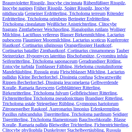
Braunvioletter Risspilz, Inocybe cincinnata
Rübenfüßiger Risspilz,
Inocybe napipes
Früher Risspilz, Später Risspilz, Inocybe
nitidiuscula
Gemeiner Erdritterling, Tricholoma terreum
Rötender
Erdritterling, Tricholoma orirubens
Beringter Erdritterling,
Tricholoma cingulatum
Weißlicher Anistrichterling, Clitocybe
fragrans
Zimtfarbener Weichporling, Hapalopilus rutilans
Wolliger
Milchling, Lactifluus vellereus
Blasser Birkenmilchling, Lactarius
pubescens
Flaumiger Moormilchling, Lactarius scoticus
Kupferroter
Hautkopf, Cortinarius uliginosus
Orangefüssiger Hautkopf,
Cortinarius bataillei
Zimthautkopf, Cortinarius cinnamomeus
Tauber
Steinreizker, Hypomyces lateritius
Bischofsmütze, Gyromitra infula
Seifenritterling, Tricholoma saponaceum
Geradrandiger Rötling,
Entocybe turbida
Tonblasser Fälbling, Hebeloma crustuliniforme
Mandeltäubling, Russula grata
Fleischblasser Milchling, Lactarius
pallidus
Kleine Becherlorchel, Dissingia confusa
Schwarzweiße
Rippen-Becherlorchel, Dissingia leucomelaena
Gelbwerdende
Koralle, Ramaria flavescens
Gelbblättriger Ritterling,
Birkenritterling, Tricholoma fulvum
Gelbfleischiger Ritterling,
Fichtenritterling Tricholoma pseudonictitans
Brandiger Ritterling,
Tricholoma ustale
Striegeliger Rübling, Gymnopus hariolorum
Zitronengelber Raukopf, Aureonarius limonius
Erlenkrempling,
Paxillus rubicundulus
Tigerritterling, Tricholoma pardinum
Seidiger
Tigerritterling, Tricholoma filamentosum
Bauchwehkoralle, Blasse
Koralle, Ramaria pallida
Bleiweißer Trichterling, Fichtentrichterling,
Clitocybe phyllophila
Dunkelroter Stachelbeertäubling, Russula