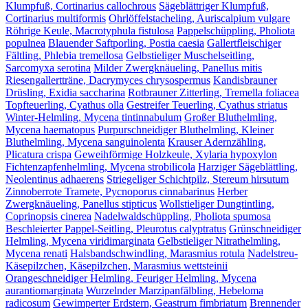
Klumpfuß, Cortinarius callochrous
Sägeblättriger Klumpfuß,
Cortinarius multiformis
Ohrlöffelstacheling, Auriscalpium vulgare
Röhrige Keule, Macrotyphula fistulosa
Pappelschüppling, Pholiota
populnea
Blauender Saftporling, Postia caesia
Gallertfleischiger
Fältling, Phlebia tremellosa
Gelbstieliger Muschelseitling,
Sarcomyxa serotina
Milder Zwergknäueling, Panellus mitis
Riesengallertträne, Dacrymyces chrysospermus
Kandisbrauner
Drüsling, Exidia saccharina
Rotbrauner Zitterling, Tremella foliacea
Topfteuerling, Cyathus olla
Gestreifer Teuerling, Cyathus striatus
Winter-Helmling, Mycena tintinnabulum
Großer Bluthelmling,
Mycena haematopus
Purpurschneidiger Bluthelmling, Kleiner
Bluthelmling, Mycena sanguinolenta
Krauser Adernzähling,
Plicatura crispa
Geweihförmige Holzkeule, Xylaria hypoxylon
Fichtenzapfenhelmling, Mycena strobilicola
Harziger Sägeblättling,
Neolentinus adhaerens
Striegeliger Schichtpilz, Stereum hirsutum
Zinnoberrote Tramete, Pycnoporus cinnabarinus
Herber
Zwergknäueling, Panellus stipticus
Wollstieliger Dungtintling,
Coprinopsis cinerea
Nadelwaldschüppling, Pholiota spumosa
Beschleierter Pappel-Seitling, Pleurotus calyptratus
Grünschneidiger
Helmling, Mycena viridimarginata
Gelbstieliger Nitrathelmling,
Mycena renati
Halsbandschwindling, Marasmius rotula
Nadelstreu-
Käsepilzchen, Käsepilzchen, Marasmius wettsteinii
Orangeschneidiger Helmling, Feuriger Helmling, Mycena
aurantiomarginata
Wurzelnder Marzipanfälbling, Hebeloma
radicosum
Gewimperter Erdstern, Geastrum fimbriatum
Brennender