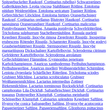
Spitzgebuckelter Raukopf, Cortinarius rubellus)
Schwarzgrünes
Gallertkäppchen, Leotia viscosa
Stahlblauer Rötling, Entoloma
nitidum
Weidenrötling, Entoloma sericatum
Traniger Rötling,
Gebrechlicher Glöckling, Entoloma hirtipes
Orangefuchsiger
Raukopf, Cortinarius orellanus
Blutroter Hautkopf, Cortinarius
sanguineus
Orangerandiger Hautkopf, Cortinarius malicorius
Porphyrbrauner Wulstling, Amanita porphyria
Schwefelritterling,
Tricholoma sulphureum
Stachelbeertäubling, Russula queletii
Kegeliger Risspilz, Inocybe rimosa
Ziegelroter Risspilz, Inosperma
erubescens
Rötender Risspilz, Schamroter Risspilz, Inocybe godeyi
Graubeigeblättriger Risspilz, Sternsporiger Risspilz, Inocybe
margaritispora
Dickschaliger Kartoffelbovist, Scleroderma citrinum
Gefelderter Kartoffelbovist, Scleroderma areolatum
Geflecktblättriger Flämmling, Gymnopilus penetrans
Karbolchampignon, Agaricus xanthodermus
Perlhuhnchampignon,
Perlhuhnegerling, Agaricus moelleri
Wolliggestiefelter Schirmling,
Lepiota clypeolaria
Schärflicher Ritterling, Tricholoma sciodes
Grubiger Milchling, Lactarius scrobiculatus
Grubiger
Weißtannenmilchling, Lactarius intermedius
Zottiger
Birkenmilchling, Lactarius torminosus
Bocksdickfuß, Cortinarius
camphoratus
Lila-Dickfuß, Safranfleischiger Dickfuß, Cortinarius
traganus
Dottergelber Klumpfuß, Cortinarius meinhardii
Schöngelber Klumpfuß, Calonarius splendens
Kegeliger Saftling,
Hygrocybe conica
Safrangelber Saftling, Hygrocybe acutoconica
Papageigrüner Saftling, Papageiensaftling, Gliophorus psittacinus