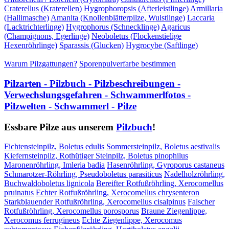
Craterellus (Kraterellen)
Hygrophoropsis (Afterleistlinge)
Armillaria
(Hallimasche)
Amanita (Knollenblätterpilze, Wulstlinge)
Laccaria
(Lacktrichterlinge)
Hygrophorus (Schnecklinge)
Agaricus
(Champignons, Egerlinge)
Neoboletus (Flockenstielige
Hexenröhrlinge)
Sparassis (Glucken)
Hygrocybe (Saftlinge)
Warum Pilzgattungen?
Sporenpulverfarbe bestimmen
Pilzarten - Pilzbuch - Pilzbeschreibungen -
Verwechslungsgefahren - Schwammerlfotos -
Pilzwelten - Schwammerl - Pilze
Essbare Pilze aus unserem
Pilzbuch
!
Fichtensteinpilz, Boletus edulis
Sommersteinpilz, Boletus aestivalis
Kiefernsteinpilz, Rothütiger Steinpilz, Boletus pinophilus
Maronenröhrling, Imleria badia
Hasenröhrling, Gyroporus castaneus
Schmarotzer-Röhrling, Pseudoboletus parasiticus
Nadelholzröhrling,
Buchwaldoboletus lignicola
Bereifter Rotfußröhrling, Xerocomellus
pruinatus
Echter Rotfußröhrling, Xerocomellus chrysenteron
Starkblauender Rotfußröhrling, Xerocomellus cisalpinus
Falscher
Rotfußröhrling, Xerocomellus porosporus
Braune Ziegenlippe,
Xerocomus ferrugineus
Echte Ziegenlippe, Xerocomus