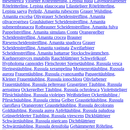
mesenterica
Violetter Rötelritterling, Lepista nuda
Lavendelfarbener
Rötelritterling, Lepista glaucocana
Lilastieliger Rötelritterling,
Lepista saeva
Perlpilz, Amanita rubescens
Grauer Wulstling,
Amanita excelsa
Olivgrauer Scheidenstreifling, Amanita
olivaceogrisea
Grauhäutiger Scheidenstreifling, Amanita
submembranacea
Rotbrauner Scheidenstreifling, Amanita fulva
Pappelstreifling, Amanita simulans Contu
Orangegelber
Scheidenstreifling, Amanita crocea
Brauner
Riesenscheidenstreifling, Amanita spadicea
Grauer
Scheidenstreifling, Amanita vaginata
Zweifarbiger
Scheidenstreifling, Amanita battarrae
Stockschwämmchen,
Kuehneromyces mutabilis
Rauchblättriger Schwefelkopf,
Hypholoma capnoides
Fleischroter Speisetäubling, Russula vesca
Heringstäubling, Russula xerampelina
Morgenrottäubling, Russula
aurora
Frauentäubling, Russula cyanoxantha
Papageitäubling,
Kleiner Frauentäubling, Russula ionochlora
Olivfarbener
Frauentäubling, Russula peltereaui
Grasgrüner Täubling, Russula
aeruginea
Ockergelber Täubling, Russula ochroleuca
Violettstieliger
Pfirsichtäubling, Russula violeipes
Weißstieliger Ockertäubling /
Pfirsichtäubling, Russula citrina
Gelber Graustieltäubling, Russula
claroflava
Orangeroter Graustieltäubling, Russula decolorans
Goldtäubling, Russula aurea
Apfeltäubling, Russula paludosa
Grüngefelderter Täubling, Russula virescens
Dickblättriger
Schwärztäubling, Russula nigricans
Dichtblättriger
Schwärztäubling, Russula densifolia
Gehämmerter Röhrling,