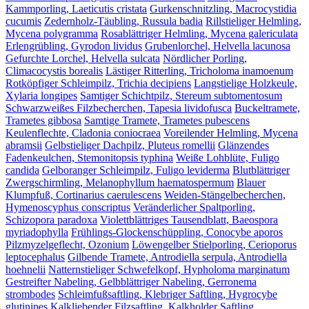
Kammporling, Laeticutis cristata
Gurkenschnitzling, Macrocystidia
cucumis
Zedernholz-Täubling, Russula badia
Rillstieliger Helmling,
Mycena polygramma
Rosablättriger Helmling, Mycena galericulata
Erlengrübling, Gyrodon lividus
Grubenlorchel, Helvella lacunosa
Gefurchte Lorchel, Helvella sulcata
Nördlicher Porling,
Climacocystis borealis
Lästiger Ritterling, Tricholoma inamoenum
Rotköpfiger Schleimpilz, Trichia decipiens
Langstielige Holzkeule,
Xylaria longipes
Samtiger Schichtpilz, Stereum subtomentosum
Schwarzweißes Filzbecherchen, Tapesia lividofusca
Buckeltramete,
Trametes gibbosa
Samtige Tramete, Trametes pubescens
Keulenflechte, Cladonia coniocraea
Voreilender Helmling, Mycena
abramsii
Gelbstieliger Dachpilz, Pluteus romellii
Glänzendes
Fadenkeulchen, Stemonitopsis typhina
Weiße Lohblüte, Fuligo
candida
Gelboranger Schleimpilz, Fuligo leviderma
Blutblättriger
Zwergschirmling, Melanophyllum haematospermum
Blauer
Klumpfuß, Cortinarius caerulescens
Weiden-Stängelbecherchen,
Hymenoscyphus conscriptus
Veränderlicher Spaltporling,
Schizopora paradoxa
Violettblättriges Tausendblatt, Baeospora
myriadophylla
Frühlings-Glockenschüppling, Conocybe aporos
Pilzmyzelgeflecht, Ozonium
Löwengelber Stielporling, Cerioporus
leptocephalus
Gilbende Tramete, Antrodiella serpula, Antrodiella
hoehnelii
Natternstieliger Schwefelkopf, Hypholoma marginatum
Gestreifter Nabeling, Gelbblättriger Nabeling, Gerronema
strombodes
Schleimfußsaftling, Klebriger Saftling, Hygrocybe
glutinipes
Kalkliebender Filzsaftling, Kalkholder Saftling,