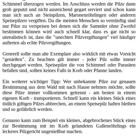
Schimmel überzogen werden. Im Anschluss werden die Pilze dann
grob geputzt und nicht ausreichend gegart serviert und schon kann
man sich auch an Steinpilzen, Maronenröhrlingen oder anderen
Speisepilzen vergiften. Da die meisten Menschen so vernünftig sind
nur Pilze zu verspeisen bei denen sich die Sammler ohne Zweifel
bestimmen können wird auch schnell klar, dass es gar nicht so
unrealistisch ist, dass die "unechten Pilzvergiftungen" viel häufiger
auftreten als echte Pilzvergiftungen.
Generell sollte man alte Exemplare also wirklich mit etwas Vorsicht
"genießen". Zu beachten gilt immer - jeder Pilz sollte immer
durchgegart werden. Speisepilze die von Schimmel oder Parasiten
befallen sind, sollten keines Falls in Korb oder Pfanne landen.
Ein weiterer wichtiger Tipp: Wer unbekannte Pilze zur genauen
Bestimmung aus dem Wald mit nach Hause nehmen möchte, sollte
diese Pilze immer vollkommen getrennt - am besten in einem
eigenen Korb - transportieren. Schnell kann ein kleines Stück eines
tödlich giftigen Pilzes abbrechen, an einem Speisepilz haften bleiben
und so gefährlich werden.
Genauso kann zum Beispiel ein kleines, abgebrochenes Stück eines
zur Bestimmung mit im Korb gelandeten Gallenröhrlings ein
leckeres Pilzgericht ungenießbar machen.