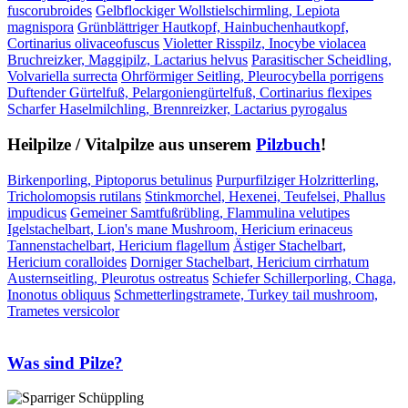
fuscorubroides
Gelbflockiger Wollstielschirmling, Lepiota
magnispora
Grünblättriger Hautkopf, Hainbuchenhautkopf,
Cortinarius olivaceofuscus
Violetter Risspilz, Inocybe violacea
Bruchreizker, Maggipilz, Lactarius helvus
Parasitischer Scheidling,
Volvariella surrecta
Ohrförmiger Seitling, Pleurocybella porrigens
Duftender Gürtelfuß, Pelargoniengürtelfuß, Cortinarius flexipes
Scharfer Haselmilchling, Brennreizker, Lactarius pyrogalus
Heilpilze / Vitalpilze aus unserem
Pilzbuch
!
Birkenporling, Piptoporus betulinus
Purpurfilziger Holzritterling,
Tricholomopsis rutilans
Stinkmorchel, Hexenei, Teufelsei, Phallus
impudicus
Gemeiner Samtfußrübling, Flammulina velutipes
Igelstachelbart, Lion's mane Mushroom, Hericium erinaceus
Tannenstachelbart, Hericium flagellum
Ästiger Stachelbart,
Hericium coralloides
Dorniger Stachelbart, Hericium cirrhatum
Austernseitling, Pleurotus ostreatus
Schiefer Schillerporling, Chaga,
Inonotus obliquus
Schmetterlingstramete, Turkey tail mushroom,
Trametes versicolor
Was sind Pilze?