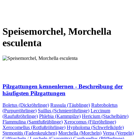
VORHERIGE SEITE
NÄCHSTE SEITE
Speisemorchel, Morchella
esculenta
VORHERIGE SEITE
NÄCHSTE SEITE
Pilzgattungen kennenlernen - Beschreibung der
häufigsten Pilzgattungen
Boletus (Dickröhrlinge)
Russula (Täublinge)
Rubroboletus
(Purpurröhrlinge)
Suillus (Schmierröhrlinge)
Leccinum
(Raufußröhrlinge)
Phlebia (Kammpilze)
Hericium (Stachelbärte)
Flammulina (Samtfußrüblinge)
Xerocomus (Filzröhrlinge)
Xerocomellus (Rotfußröhrlinge)
Hypholoma (Schwefelköpfe)
Stemonitis (Fadenkeulchen)
Morchella (Morcheln)
Verpa (Verpeln)
Giftlorcheln / Lorcheln (Gyromitra)
Cantharellus (Pfifferlinge)