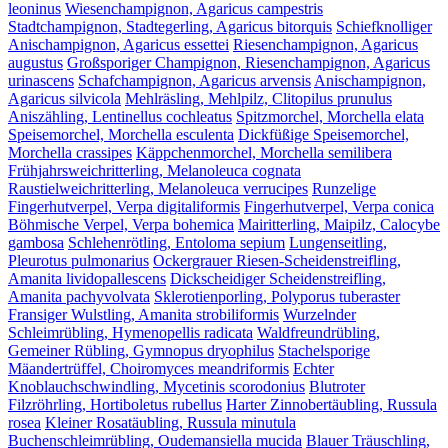
leoninus
Wiesenchampignon, Agaricus campestris
Stadtchampignon, Stadtegerling, Agaricus bitorquis
Schiefknolliger
Anischampignon, Agaricus essettei
Riesenchampignon, Agaricus
augustus
Großsporiger Champignon, Riesenchampignon, Agaricus
urinascens
Schafchampignon, Agaricus arvensis
Anischampignon,
Agaricus silvicola
Mehlräsling, Mehlpilz, Clitopilus prunulus
Aniszähling, Lentinellus cochleatus
Spitzmorchel, Morchella elata
Speisemorchel, Morchella esculenta
Dickfüßige Speisemorchel,
Morchella crassipes
Käppchenmorchel, Morchella semilibera
Frühjahrsweichritterling, Melanoleuca cognata
Raustielweichritterling, Melanoleuca verrucipes
Runzelige
Fingerhutverpel, Verpa digitaliformis
Fingerhutverpel, Verpa conica
Böhmische Verpel, Verpa bohemica
Mairitterling, Maipilz, Calocybe
gambosa
Schlehenrötling, Entoloma sepium
Lungenseitling,
Pleurotus pulmonarius
Ockergrauer Riesen-Scheidenstreifling,
Amanita lividopallescens
Dickscheidiger Scheidenstreifling,
Amanita pachyvolvata
Sklerotienporling, Polyporus tuberaster
Fransiger Wulstling, Amanita strobiliformis
Wurzelnder
Schleimrübling, Hymenopellis radicata
Waldfreundrübling,
Gemeiner Rübling, Gymnopus dryophilus
Stachelsporige
Mäandertrüffel, Choiromyces meandriformis
Echter
Knoblauchschwindling, Mycetinis scorodonius
Blutroter
Filzröhrling, Hortiboletus rubellus
Harter Zinnobertäubling, Russula
rosea
Kleiner Rosatäubling, Russula minutula
Buchenschleimrübling, Oudemansiella mucida
Blauer Träuschling,