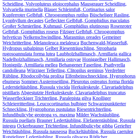
Scheidling, Volvopluteus gloiocephalus
Mausgrauer Scheidling,
Volvariella murinella
Blauer Schleimfuß, Cortinarius salor
Kupferroter Gelbfuß, Chroogomphus rutilus
Büscheliger Rasling,
Lyophyllum decastes
Gefleckter Gelbfuß, Gomphidius maculatus
Großer Schmierling, Kuhmaul, Gomphidius glutinosus
Rosenroter
Gelbfuß, Gomphidius roseus
Filziger Gelbfuß, Chroogomphus
helveticus
Nelkenschwindling, Marasmius oreades
Gemeiner
Weichritterling, Melanoleuca melaleuca
Buchenwald-Wasserfuß,
Hydropus subalpinus
Gelber Riesenträuschling, Stropharia
rugosoannulata forma lutea
Laubholzhallimasch, Armillaria gallica
Nadelholzhallimasch, Armillaria ostoyae
Honiggelber Hallimasch,
Honigpilz, Armillaria mellea
Behangener Faserling, Psathyrella
candolleana
Würziger Tellerling, Clitopilus geminus
Verdrehter
Rübling, Rhodocollybia prolixa
Elfenbeinschneckling, Hygrophorus
eburneus
Sommer-Austernseitling, Pleurotus ostreatus forma florida
Lederstieltäubling, Russula viscida
Herkuleskeule, Clavariadelphus
pistillaris
Abgestutzte Herkuleskeule, Clavariadelphus truncatus
Wasserfleckiger Trichterling, Paralepista gilva
Knolliger
Schleierritterling, Leucocortinarius bulbiger
Schwarzpunktierter
Schneckling, Hygrophorus pustulatus
Riesentrichterling,
Infundibulicybe geotropa vs. maxima
Milder Wachstäubling,
Russula puellaris
Brauner Ledertäubling, Elefantentäubling, Russula
integra
Ockerbrauner Trichterling, Infundibulicybe gibba
Geriefter
Weichtäubling, Russula nauseosa
Buckeltäubling, Russula caerulea
Rotstieliger Ledertäubling, Russula olivacea
Rötlicher