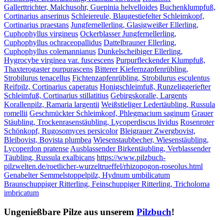
Gallerttrichter, Malchusohr, Guepinia helvelloides
Buchenklumpfuß,
Cortinarius anserinus
Schleiereule, Blaugestiefelter Schleimkopf,
Cortinarius praestans
Jungfernellerling, Glasigweißer Ellerling,
Cuphophyllus virgineus
Ockerblasser Jungfernellerling,
Cuphophyllus ochraceopallidus
Dattelbrauner Ellerling,
Cuphophyllus colemannianus
Dunkelscheibiger Ellerling,
Hygrocybe virginea var. fuscescens
Purpurfleckender Klumpfuß,
Thaxterogaster purpurascens
Bitterer Kiefernzapfenrübling,
Strobilurus tenacellus
Fichtenzapfenrübling, Strobilurus esculentus
Reifpilz, Cortinarius caperatus
Honigschleimfuß, Runzeliggeriefter
Schleimfuß, Cortinarius stillatitius
Gebirgskoralle, Largents
Korallenpilz, Ramaria largentii
Weißstieliger Ledertäubling, Russula
romellii
Geschmückter Schleimkopf, Phlegmacium saginum
Grauer
Stäubling, Trockenrasenstäubling, Lycoperdiscus lividus
Rosenroter
Schönkopf, Rugosomyces persicolor
Bleigrauer Zwergbovist,
Bleibovist, Bovista plumbea
Wiesenstaubbecher, Wiesenstäubling,
Lycoperdon pratense
Ausblassender Birkentäubling, Verblassender
Täubling, Russula exalbicans
https://www.pilzbuch-
pilzwelten.de/roetlicher-wurzeltrueffel/rhizopogon-roseolus.html
Genabelter Semmelstoppelpilz, Hydnum umbilicatum
Braunschuppiger Ritterling, Feinschuppiger Ritterling, Tricholoma
imbricatum
Ungenießbare Pilze aus unserem
Pilzbuch
!