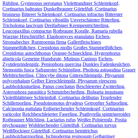
Rübling, Gymnopus peronatus
Violettrandiger Schleimkopf,
Cortinarius balteatus
Dunkelbrauner Gürtelfuß, Cortinarius
brunneus
Bitterer Schleimkopf, Cortinarius infractus
Bitterster
Schleimkopf, Cortinarius vibratilis
Unverschämter Ritterling,
Tricholoma lascivum
Dreifarbiger Krempentrichterling,
Leucopaxillus compactus
Rotbraune Koralle, Ramaria rubella
Warzige Hirschtrüffel, Elaphomyces granulatus
Eichen-
Stromabecher, Rutstroemia firma
Gallertfleischiges
Stummelfüßchen, Crepidotus mollis
Großes Stummelfüßchen,
Crepidotus autochthonus
Orange-Schneckling, Hygrophorus
abieticola
Gemeine Hundsrute, Mutinus Caninus
Eichen-
Zystidenrindenpilz, Peniophora quercina
Dunkles Fadenkeulchen,
Stemonitis fusca
Safranroter Schüppling, Pholiota astragalina
Grauer
Mehltrichterling, Clitocybe ditopa
Gitterschleimpilz, Physarum
polycephalum
Gelber Eierschleimpilz, Physarum virescens
Laubholzknäueling, Panus conchatus
Beschleierter Zwitterling,
Asterophora parasitica
Schmutzbecherling, Bulgaria inquinans
Violettblättriger Schleimfuß, Cortinarius delibutus
Tropfender
Schillerporling, Pseudoinonotus dryadeus
Getropfter Saftporling,
Calcipostia guttulata
Erdigriechender Schleimkopf, Cortinarius
variicolor
Reichbeschleierter Faserling, Psathyrella spintrigeroides
Rotbrauner Milchling, Lactarius rufus
Weißer Polsterpilz, Postia
ptychogaster
Wohlriechender Gürtelfuß, Cortinarius torvus
Weißflockiger Gürtelfuß, Cortinarius hemitrichus
Laubholzharzporling, Ischnoderma resinosum
Gelbgrüner