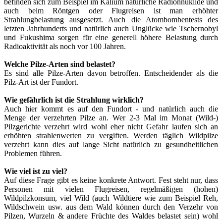
befinden sich zum Beispiel im Kalium natürliche Radionnuklide und
auch beim Röntgen oder Flugreisen ist man erhöhter
Strahlungbelastung ausgesetzt. Auch die Atombombentests des
letzten Jahrhunderts und natürlich auch Unglücke wie Tschernobyl
und Fukushima sorgen für eine generell höhere Belastung durch
Radioaktivität als noch vor 100 Jahren.
Welche Pilze-Arten sind belastet?
Es sind alle Pilze-Arten davon betroffen. Entscheidender als die
Pilz-Art ist der Fundort.
Wie gefährlich ist die Strahlung wirklich?
Auch hier kommt es auf den Fundort - und natürlich auch die
Menge der verzehrten Pilze an. Wer 2-3 Mal im Monat (Wild-)
Pilzgerichte verzehrt wird wohl eher nicht Gefahr laufen sich an
erhöhten strahlenwerten zu vergiften. Werden täglich Wildpilze
verzehrt kann dies auf lange Sicht natürlich zu gesundheitlichen
Problemen führen.
Wie viel ist zu viel?
Auf diese Frage gibt es keine konkrete Antwort. Fest steht nur, dass
Personen mit vielen Flugreisen, regelmäßigen (hohen)
Wildpilzkonsum, viel Wild (auch Wildtiere wie zum Beispiel Reh,
Wildschwein usw. aus dem Wald können durch den Verzehr von
Pilzen, Wurzeln & andere Früchte des Waldes belastet sein) wohl