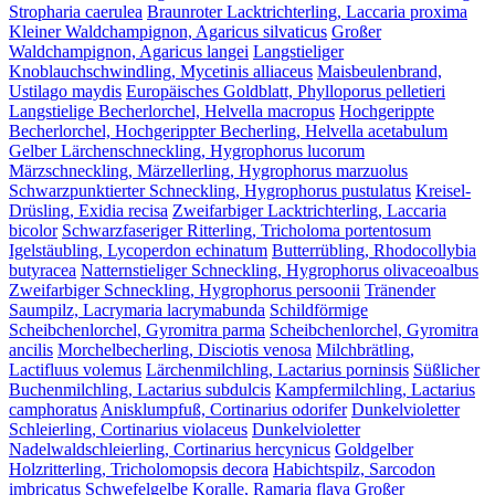
Stropharia caerulea
Braunroter Lacktrichterling, Laccaria proxima
Kleiner Waldchampignon, Agaricus silvaticus
Großer
Waldchampignon, Agaricus langei
Langstieliger
Knoblauchschwindling, Mycetinis alliaceus
Maisbeulenbrand,
Ustilago maydis
Europäisches Goldblatt, Phylloporus pelletieri
Langstielige Becherlorchel, Helvella macropus
Hochgerippte
Becherlorchel, Hochgerippter Becherling, Helvella acetabulum
Gelber Lärchenschneckling, Hygrophorus lucorum
Märzschneckling, Märzellerling, Hygrophorus marzuolus
Schwarzpunktierter Schneckling, Hygrophorus pustulatus
Kreisel-
Drüsling, Exidia recisa
Zweifarbiger Lacktrichterling, Laccaria
bicolor
Schwarzfaseriger Ritterling, Tricholoma portentosum
Igelstäubling, Lycoperdon echinatum
Butterrübling, Rhodocollybia
butyracea
Natternstieliger Schneckling, Hygrophorus olivaceoalbus
Zweifarbiger Schneckling, Hygrophorus persoonii
Tränender
Saumpilz, Lacrymaria lacrymabunda
Schildförmige
Scheibchenlorchel, Gyromitra parma
Scheibchenlorchel, Gyromitra
ancilis
Morchelbecherling, Disciotis venosa
Milchbrätling,
Lactifluus volemus
Lärchenmilchling, Lactarius porninsis
Süßlicher
Buchenmilchling, Lactarius subdulcis
Kampfermilchling, Lactarius
camphoratus
Anisklumpfuß, Cortinarius odorifer
Dunkelvioletter
Schleierling, Cortinarius violaceus
Dunkelvioletter
Nadelwaldschleierling, Cortinarius hercynicus
Goldgelber
Holzritterling, Tricholomopsis decora
Habichtspilz, Sarcodon
imbricatus
Schwefelgelbe Koralle, Ramaria flava
Großer