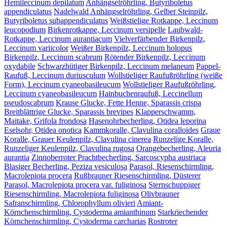
Hemileccinum depilatum
Anhängselröhrling, Butyriboletus
appendiculatus
Nadelwald Anhängselröhrling, Gelber Steinpilz,
Butyriboletus subappendiculatus
Weißstielige Rotkappe, Leccinum
leucopodium
Birkenrotkappe, Leccinum versipelle
Laubwald-
Rotkappe, Leccinum aurantiacum
Vielverfärbender Birkenpilz,
Leccinum variicolor
Weißer Birkenpilz, Leccinum holopus
Birkenpilz, Leccinum scabrum
Rötender Birkenpilz, Leccinum
oxydabile
Schwarzhütiger Birkenpilz, Leccinum melaneum
Pappel-
Raufuß, Leccinum duriusculum
Wollstieliger Raufußröhrling (weiße
Form), Leccinum cyaneobasileucum
Wollstieliger Raufußröhrling,
Leccinum cyaneobasileucum
Hainbuchenraufuß, Leccinellum
pseudoscabrum
Krause Glucke, Fette Henne, Sparassis crispa
Breitblättrige Glucke, Sparassis brevipes
Klapperschwamm,
Maitake, Grifola frondosa
Hasenohrbecherling, Otidea leporina
Eselsohr, Otidea onotica
Kammkoralle, Clavulina coralloides
Graue
Koralle, Grauer Keulenpilz, Clavulina cinerea
Runzelige Koralle,
Runzeliger Keulenpilz, Clavulina rugosa
Orangebecherling, Aleuria
aurantia
Zinnoberroter Prachtbecherling, Sarcoscypha austriaca
Blasiger Becherling, Peziza vesiculosa
Parasol, Riesenschirmling,
Macrolepiota procera
Rußbrauner Riesenschirmling, Düsterer
Parasol, Macrolepiota procera var. fuliginosa
Sternschuppiger
Riesenschirmling, Macrolepiota fuliginosa
Olivbrauner
Safranschirmling, Chlorophyllum olivieri
Amiant-
Körnchenschirmling, Cystoderma amianthinum
Starkriechender
Körnchenschirmling, Cystoderma carcharias
Rostroter