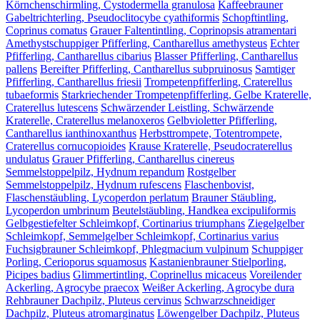
Körnchenschirmling, Cystodermella granulosa
Kaffeebrauner
Gabeltrichterling, Pseudoclitocybe cyathiformis
Schopftintling,
Coprinus comatus
Grauer Faltentintling, Coprinopsis atramentari
Amethystschuppiger Pfifferling, Cantharellus amethysteus
Echter
Pfifferling, Cantharellus cibarius
Blasser Pfifferling, Cantharellus
pallens
Bereifter Pfifferling, Cantharellus subpruinosus
Samtiger
Pfifferling, Cantharellus friesii
Trompetenpfifferling, Craterellus
tubaeformis
Starkriechender Trompetenpfifferling, Gelbe Kraterelle,
Craterellus lutescens
Schwärzender Leistling, Schwärzende
Kraterelle, Craterellus melanoxeros
Gelbvioletter Pfifferling,
Cantharellus ianthinoxanthus
Herbsttrompete, Totentrompete,
Craterellus cornucopioides
Krause Kraterelle, Pseudocraterellus
undulatus
Grauer Pfifferling, Cantharellus cinereus
Semmelstoppelpilz, Hydnum repandum
Rostgelber
Semmelstoppelpilz, Hydnum rufescens
Flaschenbovist,
Flaschenstäubling, Lycoperdon perlatum
Brauner Stäubling,
Lycoperdon umbrinum
Beutelstäubling, Handkea excipuliformis
Gelbgestiefelter Schleimkopf, Cortinarius triumphans
Ziegelgelber
Schleimkopf, Semmelgelber Schleimkopf, Cortinarius varius
Fuchsigbrauner Schleimkopf, Phlegmacium vulpinum
Schuppiger
Porling, Cerioporus squamosus
Kastanienbrauner Stielporling,
Picipes badius
Glimmertintling, Coprinellus micaceus
Voreilender
Ackerling, Agrocybe praecox
Weißer Ackerling, Agrocybe dura
Rehbrauner Dachpilz, Pluteus cervinus
Schwarzschneidiger
Dachpilz, Pluteus atromarginatus
Löwengelber Dachpilz, Pluteus