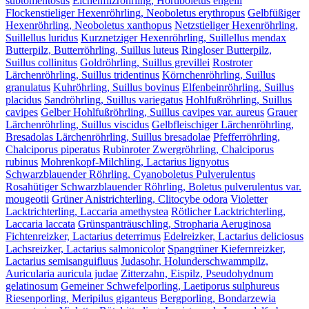
subtomentosus
Eichenfilzröhrling, Hortiboletus engelii
Flockenstieliger Hexenröhrling, Neoboletus erythropus
Gelbfüßiger
Hexenröhrling, Neoboletus xanthopus
Netzstieliger Hexenröhrling,
Suillellus luridus
Kurznetziger Hexenröhrling, Suillellus mendax
Butterpilz, Butterröhrling, Suillus luteus
Ringloser Butterpilz,
Suillus collinitus
Goldröhrling, Suillus grevillei
Rostroter
Lärchenröhrling, Suillus tridentinus
Körnchenröhrling, Suillus
granulatus
Kuhröhrling, Suillus bovinus
Elfenbeinröhrling, Suillus
placidus
Sandröhrling, Suillus variegatus
Hohlfußröhrling, Suillus
cavipes
Gelber Hohlfußröhrling, Suillus cavipes var. aureus
Grauer
Lärchenröhrling, Suillus viscidus
Gelbfleischiger Lärchenröhrling,
Bresadolas Lärchenröhrling, Suillus bresadolae
Pfefferröhrling,
Chalciporus piperatus
Rubinroter Zwergröhrling, Chalciporus
rubinus
Mohrenkopf-Milchling, Lactarius lignyotus
Schwarzblauender Röhrling, Cyanoboletus Pulverulentus
Rosahütiger Schwarzblauender Röhrling, Boletus pulverulentus var.
mougeotii
Grüner Anistrichterling, Clitocybe odora
Violetter
Lacktrichterling, Laccaria amethystea
Rötlicher Lacktrichterling,
Laccaria laccata
Grünspanträuschling, Stropharia Aeruginosa
Fichtenreizker, Lactarius deterrimus
Edelreizker, Lactarius deliciosus
Lachsreizker, Lactarius salmonicolor
Spangrüner Kiefernreizker,
Lactarius semisanguifluus
Judasohr, Holunderschwammpilz,
Auricularia auricula judae
Zitterzahn, Eispilz, Pseudohydnum
gelatinosum
Gemeiner Schwefelporling, Laetiporus sulphureus
Riesenporling, Meripilus giganteus
Bergporling, Bondarzewia