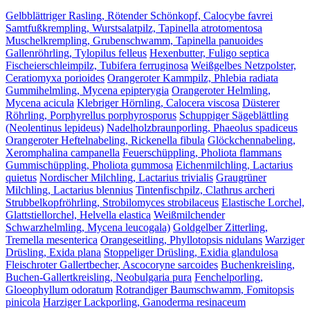
Gelbblättriger Rasling, Rötender Schönkopf, Calocybe favrei
Samtfußkrempling, Wurstsalatpilz, Tapinella atrotomentosa
Muschelkrempling, Grubenschwamm, Tapinella panuoides
Gallenröhrling, Tylopilus felleus
Hexenbutter, Fuligo septica
Fischeierschleimpilz, Tubifera ferruginosa
Weißgelbes Netzpolster,
Ceratiomyxa porioides
Orangeroter Kammpilz, Phlebia radiata
Gummihelmling, Mycena epipterygia
Orangeroter Helmling,
Mycena acicula
Klebriger Hörnling, Calocera viscosa
Düsterer
Röhrling, Porphyrellus porphyrosporus
Schuppiger Sägeblättling
(Neolentinus lepideus)
Nadelholzbraunporling, Phaeolus spadiceus
Orangeroter Heftelnabeling, Rickenella fibula
Glöckchennabeling,
Xeromphalina campanella
Feuerschüppling, Pholiota flammans
Gummischüppling, Pholiota gummosa
Eichenmilchling, Lactarius
quietus
Nordischer Milchling, Lactarius trivialis
Graugrüner
Milchling, Lactarius blennius
Tintenfischpilz, Clathrus archeri
Strubbelkopfröhrling, Strobilomyces strobilaceus
Elastische Lorchel,
Glattstiellorchel, Helvella elastica
Weißmilchender
Schwarzhelmling, Mycena leucogala)
Goldgelber Zitterling,
Tremella mesenterica
Orangeseitling, Phyllotopsis nidulans
Warziger
Drüsling, Exida plana
Stoppeliger Drüsling, Exidia glandulosa
Fleischroter Gallertbecher, Ascocoryne sarcoides
Buchenkreisling,
Buchen-Gallertkreisling, Neobulgaria pura
Fenchelporling,
Gloeophyllum odoratum
Rotrandiger Baumschwamm, Fomitopsis
pinicola
Harziger Lackporling, Ganoderma resinaceum