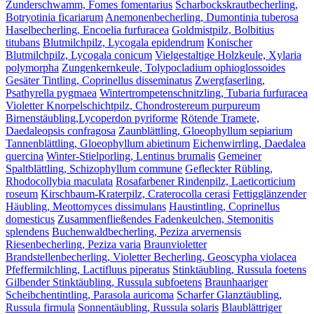
Zunderschwamm, Fomes fomentarius
Scharbockskrautbecherling,
Botryotinia ficariarum
Anemonenbecherling, Dumontinia tuberosa
Haselbecherling, Encoelia furfuracea
Goldmistpilz, Bolbitius
titubans
Blutmilchpilz, Lycogala epidendrum
Konischer
Blutmilchpilz, Lycogala conicum
Vielgestaltige Holzkeule, Xylaria
polymorpha
Zungenkernkeule, Tolypocladium ophioglossoides
Gesäter Tintling, Coprinellus disseminatus
Zwergfaserling,
Psathyrella pygmaea
Wintertrompetenschnitzling, Tubaria furfuracea
Violetter Knorpelschichtpilz, Chondrostereum purpureum
Birnenstäubling,Lycoperdon pyriforme
Rötende Tramete,
Daedaleopsis confragosa
Zaunblättling, Gloeophyllum sepiarium
Tannenblättling, Gloeophyllum abietinum
Eichenwirrling, Daedalea
quercina
Winter-Stielporling, Lentinus brumalis
Gemeiner
Spaltblättling, Schizophyllum commune
Gefleckter Rübling,
Rhodocollybia maculata
Rosafarbener Rindenpilz, Laeticorticium
roseum
Kirschbaum-Kraterpilz, Craterocolla cerasi
Fettigglänzender
Häubling, Meottomyces dissimulans
Haustintling, Coprinellus
domesticus
Zusammenfließendes Fadenkeulchen, Stemonitis
splendens
Buchenwaldbecherling, Peziza arvernensis
Riesenbecherling, Peziza varia
Braunvioletter
Brandstellenbecherling, Violetter Becherling, Geoscypha violacea
Pfeffermilchling, Lactifluus piperatus
Stinktäubling, Russula foetens
Gilbender Stinktäubling, Russula subfoetens
Braunhaariger
Scheibchentintling, Parasola auricoma
Scharfer Glanztäubling,
Russula firmula
Sonnentäubling, Russula solaris
Blaublättriger