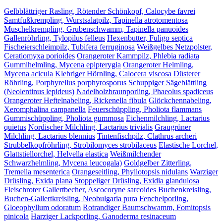
Gelbblättriger Rasling, Rötender Schönkopf, Calocybe favrei
Samtfußkrempling, Wurstsalatpilz, Tapinella atrotomentosa
Muschelkrempling, Grubenschwamm, Tapinella panuoides
Gallenröhrling, Tylopilus felleus
Hexenbutter, Fuligo septica
Fischeierschleimpilz, Tubifera ferruginosa
Weißgelbes Netzpolster,
Ceratiomyxa porioides
Orangeroter Kammpilz, Phlebia radiata
Gummihelmling, Mycena epipterygia
Orangeroter Helmling,
Mycena acicula
Klebriger Hörnling, Calocera viscosa
Düsterer
Röhrling, Porphyrellus porphyrosporus
Schuppiger Sägeblättling
(Neolentinus lepideus)
Nadelholzbraunporling, Phaeolus spadiceus
Orangeroter Heftelnabeling, Rickenella fibula
Glöckchennabeling,
Xeromphalina campanella
Feuerschüppling, Pholiota flammans
Gummischüppling, Pholiota gummosa
Eichenmilchling, Lactarius
quietus
Nordischer Milchling, Lactarius trivialis
Graugrüner
Milchling, Lactarius blennius
Tintenfischpilz, Clathrus archeri
Strubbelkopfröhrling, Strobilomyces strobilaceus
Elastische Lorchel,
Glattstiellorchel, Helvella elastica
Weißmilchender
Schwarzhelmling, Mycena leucogala)
Goldgelber Zitterling,
Tremella mesenterica
Orangeseitling, Phyllotopsis nidulans
Warziger
Drüsling, Exida plana
Stoppeliger Drüsling, Exidia glandulosa
Fleischroter Gallertbecher, Ascocoryne sarcoides
Buchenkreisling,
Buchen-Gallertkreisling, Neobulgaria pura
Fenchelporling,
Gloeophyllum odoratum
Rotrandiger Baumschwamm, Fomitopsis
pinicola
Harziger Lackporling, Ganoderma resinaceum