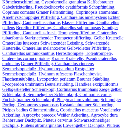
Körnchenschirmling, Cystodermella granulosa
Kaffeebrauner
Gabeltrichterling, Pseudoclitocybe cyathiformis
Schopftintling,
Coprinus comatus
Grauer Faltentintling, Coprinopsis atramentari
Amethystschuppiger Pfifferling, Cantharellus amethysteus
Echter
Pfifferling, Cantharellus cibarius
Blasser Pfifferling, Cantharellus
pallens
Bereifter Pfifferling, Cantharellus subpruinosus
Samtiger
Pfifferling, Cantharellus friesii
Trompetenpfifferling, Craterellus
tubaeformis
Starkriechender Trompetenpfifferling, Gelbe Kraterelle,
Craterellus lutescens
Schwärzender Leistling, Schwärzende
Kraterelle, Craterellus melanoxeros
Gelbvioletter Pfifferling,
Cantharellus ianthinoxanthus
Herbsttrompete, Totentrompete,
Craterellus cornucopioides
Krause Kraterelle, Pseudocraterellus
undulatus
Grauer Pfifferling, Cantharellus cinereus
Semmelstoppelpilz, Hydnum repandum
Rostgelber
Semmelstoppelpilz, Hydnum rufescens
Flaschenbovist,
Flaschenstäubling, Lycoperdon perlatum
Brauner Stäubling,
Lycoperdon umbrinum
Beutelstäubling, Handkea excipuliformis
Gelbgestiefelter Schleimkopf, Cortinarius triumphans
Ziegelgelber
Schleimkopf, Semmelgelber Schleimkopf, Cortinarius varius
Fuchsigbrauner Schleimkopf, Phlegmacium vulpinum
Schuppiger
Porling, Cerioporus squamosus
Kastanienbrauner Stielporling,
Picipes badius
Glimmertintling, Coprinellus micaceus
Voreilender
Ackerling, Agrocybe praecox
Weißer Ackerling, Agrocybe dura
Rehbrauner Dachpilz, Pluteus cervinus
Schwarzschneidiger
Dachpilz, Pluteus atromarginatus
Löwengelber Dachpilz, Pluteus