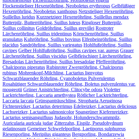
subtomentosus
Eichenfilzröhrling, Hortiboletus engelii
Flockenstieliger Hexenröhrling, Neoboletus erythropus
Gelbfüßiger
Hexenröhrling, Neoboletus xanthopus
Netzstieliger Hexenröhrling,
Suillellus luridus
Kurznetziger Hexenröhrling, Suillellus mendax
Butterpilz, Butterröhrling, Suillus luteus
Ringloser Butterpilz,
Suillus collinitus
Goldröhrling, Suillus grevillei
Rostroter
Lärchenröhrling, Suillus tridentinus
Körnchenröhrling, Suillus
granulatus
Kuhröhrling, Suillus bovinus
Elfenbeinröhrling, Suillus
placidus
Sandröhrling, Suillus variegatus
Hohlfußröhrling, Suillus
cavipes
Gelber Hohlfußröhrling, Suillus cavipes var. aureus
Grauer
Lärchenröhrling, Suillus viscidus
Gelbfleischiger Lärchenröhrling,
Bresadolas Lärchenröhrling, Suillus bresadolae
Pfefferröhrling,
Chalciporus piperatus
Rubinroter Zwergröhrling, Chalciporus
rubinus
Mohrenkopf-Milchling, Lactarius lignyotus
Schwarzblauender Röhrling, Cyanoboletus Pulverulentus
Rosahütiger Schwarzblauender Röhrling, Boletus pulverulentus var.
mougeotii
Grüner Anistrichterling, Clitocybe odora
Violetter
Lacktrichterling, Laccaria amethystea
Rötlicher Lacktrichterling,
Laccaria laccata
Grünspanträuschling, Stropharia Aeruginosa
Fichtenreizker, Lactarius deterrimus
Edelreizker, Lactarius deliciosus
Lachsreizker, Lactarius salmonicolor
Spangrüner Kiefernreizker,
Lactarius semisanguifluus
Judasohr, Holunderschwammpilz,
Auricularia auricula judae
Zitterzahn, Eispilz, Pseudohydnum
gelatinosum
Gemeiner Schwefelporling, Laetiporus sulphureus
Riesenporling, Meripilus giganteus
Bergporling, Bondarzewia