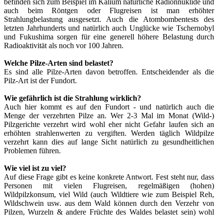
befinden sich zum Beispiel im Kalium natürliche Radionnuklide und
auch beim Röntgen oder Flugreisen ist man erhöhter
Strahlungbelastung ausgesetzt. Auch die Atombombentests des
letzten Jahrhunderts und natürlich auch Unglücke wie Tschernobyl
und Fukushima sorgen für eine generell höhere Belastung durch
Radioaktivität als noch vor 100 Jahren.
Welche Pilze-Arten sind belastet?
Es sind alle Pilze-Arten davon betroffen. Entscheidender als die
Pilz-Art ist der Fundort.
Wie gefährlich ist die Strahlung wirklich?
Auch hier kommt es auf den Fundort - und natürlich auch die
Menge der verzehrten Pilze an. Wer 2-3 Mal im Monat (Wild-)
Pilzgerichte verzehrt wird wohl eher nicht Gefahr laufen sich an
erhöhten strahlenwerten zu vergiften. Werden täglich Wildpilze
verzehrt kann dies auf lange Sicht natürlich zu gesundheitlichen
Problemen führen.
Wie viel ist zu viel?
Auf diese Frage gibt es keine konkrete Antwort. Fest steht nur, dass
Personen mit vielen Flugreisen, regelmäßigen (hohen)
Wildpilzkonsum, viel Wild (auch Wildtiere wie zum Beispiel Reh,
Wildschwein usw. aus dem Wald können durch den Verzehr von
Pilzen, Wurzeln & andere Früchte des Waldes belastet sein) wohl