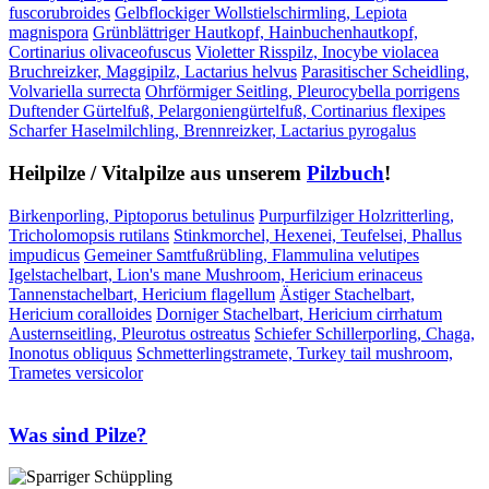
fuscorubroides
Gelbflockiger Wollstielschirmling, Lepiota
magnispora
Grünblättriger Hautkopf, Hainbuchenhautkopf,
Cortinarius olivaceofuscus
Violetter Risspilz, Inocybe violacea
Bruchreizker, Maggipilz, Lactarius helvus
Parasitischer Scheidling,
Volvariella surrecta
Ohrförmiger Seitling, Pleurocybella porrigens
Duftender Gürtelfuß, Pelargoniengürtelfuß, Cortinarius flexipes
Scharfer Haselmilchling, Brennreizker, Lactarius pyrogalus
Heilpilze / Vitalpilze aus unserem
Pilzbuch
!
Birkenporling, Piptoporus betulinus
Purpurfilziger Holzritterling,
Tricholomopsis rutilans
Stinkmorchel, Hexenei, Teufelsei, Phallus
impudicus
Gemeiner Samtfußrübling, Flammulina velutipes
Igelstachelbart, Lion's mane Mushroom, Hericium erinaceus
Tannenstachelbart, Hericium flagellum
Ästiger Stachelbart,
Hericium coralloides
Dorniger Stachelbart, Hericium cirrhatum
Austernseitling, Pleurotus ostreatus
Schiefer Schillerporling, Chaga,
Inonotus obliquus
Schmetterlingstramete, Turkey tail mushroom,
Trametes versicolor
Was sind Pilze?