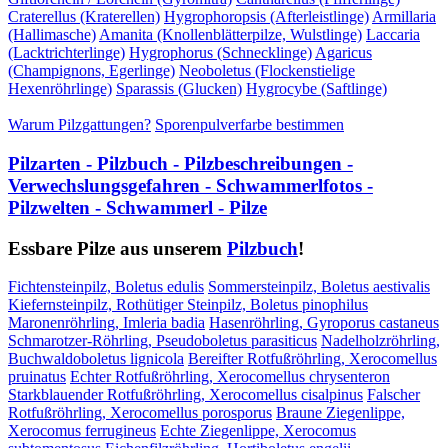
Craterellus (Kraterellen)
Hygrophoropsis (Afterleistlinge)
Armillaria
(Hallimasche)
Amanita (Knollenblätterpilze, Wulstlinge)
Laccaria
(Lacktrichterlinge)
Hygrophorus (Schnecklinge)
Agaricus
(Champignons, Egerlinge)
Neoboletus (Flockenstielige
Hexenröhrlinge)
Sparassis (Glucken)
Hygrocybe (Saftlinge)
Warum Pilzgattungen?
Sporenpulverfarbe bestimmen
Pilzarten - Pilzbuch - Pilzbeschreibungen -
Verwechslungsgefahren - Schwammerlfotos -
Pilzwelten - Schwammerl - Pilze
Essbare Pilze aus unserem
Pilzbuch
!
Fichtensteinpilz, Boletus edulis
Sommersteinpilz, Boletus aestivalis
Kiefernsteinpilz, Rothütiger Steinpilz, Boletus pinophilus
Maronenröhrling, Imleria badia
Hasenröhrling, Gyroporus castaneus
Schmarotzer-Röhrling, Pseudoboletus parasiticus
Nadelholzröhrling,
Buchwaldoboletus lignicola
Bereifter Rotfußröhrling, Xerocomellus
pruinatus
Echter Rotfußröhrling, Xerocomellus chrysenteron
Starkblauender Rotfußröhrling, Xerocomellus cisalpinus
Falscher
Rotfußröhrling, Xerocomellus porosporus
Braune Ziegenlippe,
Xerocomus ferrugineus
Echte Ziegenlippe, Xerocomus