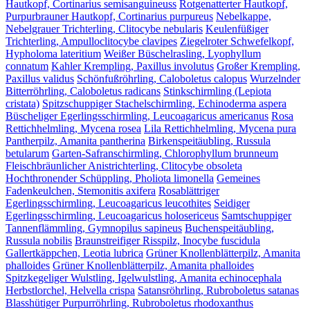
Hautkopf, Cortinarius semisanguineuss
Rotgenatterter Hautkopf,
Purpurbrauner Hautkopf, Cortinarius purpureus
Nebelkappe,
Nebelgrauer Trichterling, Clitocybe nebularis
Keulenfüßiger
Trichterling, Ampulloclitocybe clavipes
Ziegelroter Schwefelkopf,
Hypholoma lateritium
Weißer Büschelrasling, Lyophyllum
connatum
Kahler Krempling, Paxillus involutus
Großer Krempling,
Paxillus validus
Schönfußröhrling, Caloboletus calopus
Wurzelnder
Bitterröhrling, Caloboletus radicans
Stinkschirmling (Lepiota
cristata)
Spitzschuppiger Stachelschirmling, Echinoderma aspera
Büscheliger Egerlingsschirmling, Leucoagaricus americanus
Rosa
Rettichhelmling, Mycena rosea
Lila Rettichhelmling, Mycena pura
Pantherpilz, Amanita pantherina
Birkenspeitäubling, Russula
betularum
Garten-Safranschirmling, Chlorophyllum brunneum
Fleischbräunlicher Anistrichterling, Clitocybe obsoleta
Hochthronender Schüppling, Pholiota limonella
Gemeines
Fadenkeulchen, Stemonitis axifera
Rosablättriger
Egerlingsschirmling, Leucoagaricus leucothites
Seidiger
Egerlingsschirmling, Leucoagaricus holosericeus
Samtschuppiger
Tannenflämmling, Gymnopilus sapineus
Buchenspeitäubling,
Russula nobilis
Braunstreifiger Risspilz, Inocybe fuscidula
Gallertkäppchen, Leotia lubrica
Grüner Knollenblätterpilz, Amanita
phalloides
Grüner Knollenblätterpilz, Amanita phalloides
Spitzkegeliger Wulstling, Igelwulstling, Amanita echinocephala
Herbstlorchel, Helvella crispa
Satansröhrling, Rubroboletus satanas
Blasshütiger Purpurröhrling, Rubroboletus rhodoxanthus