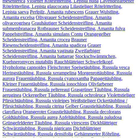
mesenterica
Violetter Rötelritterling, Lepista nuda
Lavendelfarbener
Rötelritterling, Lepista glaucocana
Lilastieliger Rötelritterling,
Lepista saeva
Perlpilz, Amanita rubescens
Grauer Wulstling,
Amanita excelsa
Olivgrauer Scheidenstreifling, Amanita
olivaceogrisea
Grauhäutiger Scheidenstreifling, Amanita
submembranacea
Rotbrauner Scheidenstreifling, Amanita fulva
Pappelstreifling, Amanita simulans Contu
Orangegelber
Scheidenstreifling, Amanita crocea
Brauner
Riesenscheidenstreifling, Amanita spadicea
Grauer
Scheidenstreifling, Amanita vaginata
Zweifarbiger
Scheidenstreifling, Amanita battarrae
Stockschwämmchen,
Kuehneromyces mutabilis
Rauchblättriger Schwefelkopf,
Hypholoma capnoides
Fleischroter Speisetäubling, Russula vesca
Heringstäubling, Russula xerampelina
Morgenrottäubling, Russula
aurora
Frauentäubling, Russula cyanoxantha
Papageitäubling,
Kleiner Frauentäubling, Russula ionochlora
Olivfarbener
Frauentäubling, Russula peltereaui
Grasgrüner Täubling, Russula
aeruginea
Ockergelber Täubling, Russula ochroleuca
Violettstieliger
Pfirsichtäubling, Russula violeipes
Weißstieliger Ockertäubling /
Pfirsichtäubling, Russula citrina
Gelber Graustieltäubling, Russula
claroflava
Orangeroter Graustieltäubling, Russula decolorans
Goldtäubling, Russula aurea
Apfeltäubling, Russula paludosa
Grüngefelderter Täubling, Russula virescens
Dickblättriger
Schwärztäubling, Russula nigricans
Dichtblättriger
Schwärztäubling, Russula densifolia
Gehämmerter Röhrling,