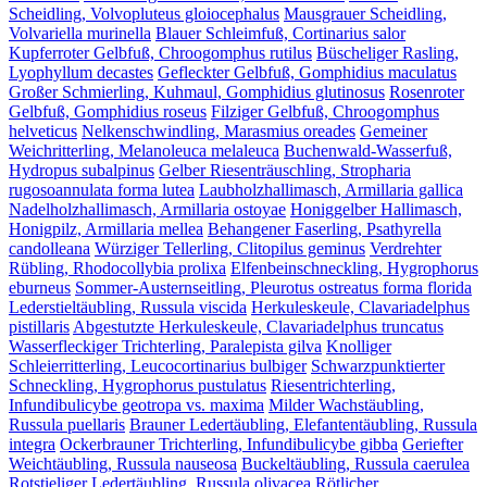
Scheidling, Volvopluteus gloiocephalus
Mausgrauer Scheidling,
Volvariella murinella
Blauer Schleimfuß, Cortinarius salor
Kupferroter Gelbfuß, Chroogomphus rutilus
Büscheliger Rasling,
Lyophyllum decastes
Gefleckter Gelbfuß, Gomphidius maculatus
Großer Schmierling, Kuhmaul, Gomphidius glutinosus
Rosenroter
Gelbfuß, Gomphidius roseus
Filziger Gelbfuß, Chroogomphus
helveticus
Nelkenschwindling, Marasmius oreades
Gemeiner
Weichritterling, Melanoleuca melaleuca
Buchenwald-Wasserfuß,
Hydropus subalpinus
Gelber Riesenträuschling, Stropharia
rugosoannulata forma lutea
Laubholzhallimasch, Armillaria gallica
Nadelholzhallimasch, Armillaria ostoyae
Honiggelber Hallimasch,
Honigpilz, Armillaria mellea
Behangener Faserling, Psathyrella
candolleana
Würziger Tellerling, Clitopilus geminus
Verdrehter
Rübling, Rhodocollybia prolixa
Elfenbeinschneckling, Hygrophorus
eburneus
Sommer-Austernseitling, Pleurotus ostreatus forma florida
Lederstieltäubling, Russula viscida
Herkuleskeule, Clavariadelphus
pistillaris
Abgestutzte Herkuleskeule, Clavariadelphus truncatus
Wasserfleckiger Trichterling, Paralepista gilva
Knolliger
Schleierritterling, Leucocortinarius bulbiger
Schwarzpunktierter
Schneckling, Hygrophorus pustulatus
Riesentrichterling,
Infundibulicybe geotropa vs. maxima
Milder Wachstäubling,
Russula puellaris
Brauner Ledertäubling, Elefantentäubling, Russula
integra
Ockerbrauner Trichterling, Infundibulicybe gibba
Geriefter
Weichtäubling, Russula nauseosa
Buckeltäubling, Russula caerulea
Rotstieliger Ledertäubling, Russula olivacea
Rötlicher