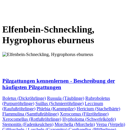
VORHERIGE SEITE
NÄCHSTE SEITE
Elfenbein-Schneckling,
Hygrophorus eburneus
VORHERIGE SEITE
NÄCHSTE SEITE
Pilzgattungen kennenlernen - Beschreibung der
häufigsten Pilzgattungen
Boletus (Dickröhrlinge)
Russula (Täublinge)
Rubroboletus
(Purpurröhrlinge)
Suillus (Schmierröhrlinge)
Leccinum
(Raufußröhrlinge)
Phlebia (Kammpilze)
Hericium (Stachelbärte)
Flammulina (Samtfußrüblinge)
Xerocomus (Filzröhrlinge)
Xerocomellus (Rotfußröhrlinge)
Hypholoma (Schwefelköpfe)
Stemonitis (Fadenkeulchen)
Morchella (Morcheln)
Verpa (Verpeln)
Giftlorcheln / Lorcheln (Gyromitra)
Cantharellus (Pfifferlinge)