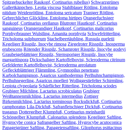
Spitzgebuckelter Raukopf, Cortinarius rubellus)
Schwarzgrünes
Gallertkäppchen, Leotia viscosa
Stahlblauer Rötling, Entoloma
nitidum
Weidenrötling, Entoloma sericatum
Traniger Rötling,
Gebrechlicher Glöckling, Entoloma hirtipes
Orangefuchsiger
Raukopf, Cortinarius orellanus
Blutroter Hautkopf, Cortinarius
sanguineus
Orangerandiger Hautkopf, Cortinarius malicorius
Porphyrbrauner Wulstling, Amanita porphyria
Schwefelritterling,
Tricholoma sulphureum
Stachelbeertäubling, Russula queletii
Kegeliger Risspilz, Inocybe rimosa
Ziegelroter Risspilz, Inosperma
erubescens
Rötender Risspilz, Schamroter Risspilz, Inocybe godeyi
Graubeigeblättriger Risspilz, Sternsporiger Risspilz, Inocybe
margaritispora
Dickschaliger Kartoffelbovist, Scleroderma citrinum
Gefelderter Kartoffelbovist, Scleroderma areolatum
Geflecktblättriger Flämmling, Gymnopilus penetrans
Karbolchampignon, Agaricus xanthodermus
Perlhuhnchampignon,
Perlhuhnegerling, Agaricus moelleri
Wolliggestiefelter Schirmling,
Lepiota clypeolaria
Schärflicher Ritterling, Tricholoma sciodes
Grubiger Milchling, Lactarius scrobiculatus
Grubiger
Weißtannenmilchling, Lactarius intermedius
Zottiger
Birkenmilchling, Lactarius torminosus
Bocksdickfuß, Cortinarius
camphoratus
Lila-Dickfuß, Safranfleischiger Dickfuß, Cortinarius
traganus
Dottergelber Klumpfuß, Cortinarius meinhardii
Schöngelber Klumpfuß, Calonarius splendens
Kegeliger Saftling,
Hygrocybe conica
Safrangelber Saftling, Hygrocybe acutoconica
Papageigrüner Saftling, Papageiensaftling, Gliophorus psittacinus