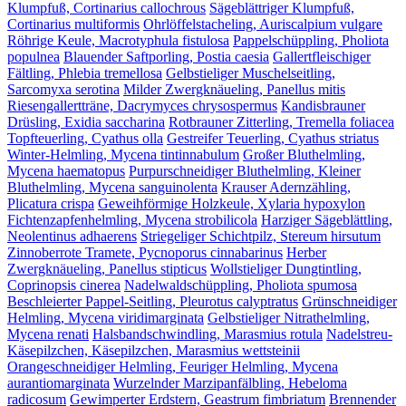
Klumpfuß, Cortinarius callochrous
Sägeblättriger Klumpfuß,
Cortinarius multiformis
Ohrlöffelstacheling, Auriscalpium vulgare
Röhrige Keule, Macrotyphula fistulosa
Pappelschüppling, Pholiota
populnea
Blauender Saftporling, Postia caesia
Gallertfleischiger
Fältling, Phlebia tremellosa
Gelbstieliger Muschelseitling,
Sarcomyxa serotina
Milder Zwergknäueling, Panellus mitis
Riesengallertträne, Dacrymyces chrysospermus
Kandisbrauner
Drüsling, Exidia saccharina
Rotbrauner Zitterling, Tremella foliacea
Topfteuerling, Cyathus olla
Gestreifer Teuerling, Cyathus striatus
Winter-Helmling, Mycena tintinnabulum
Großer Bluthelmling,
Mycena haematopus
Purpurschneidiger Bluthelmling, Kleiner
Bluthelmling, Mycena sanguinolenta
Krauser Adernzähling,
Plicatura crispa
Geweihförmige Holzkeule, Xylaria hypoxylon
Fichtenzapfenhelmling, Mycena strobilicola
Harziger Sägeblättling,
Neolentinus adhaerens
Striegeliger Schichtpilz, Stereum hirsutum
Zinnoberrote Tramete, Pycnoporus cinnabarinus
Herber
Zwergknäueling, Panellus stipticus
Wollstieliger Dungtintling,
Coprinopsis cinerea
Nadelwaldschüppling, Pholiota spumosa
Beschleierter Pappel-Seitling, Pleurotus calyptratus
Grünschneidiger
Helmling, Mycena viridimarginata
Gelbstieliger Nitrathelmling,
Mycena renati
Halsbandschwindling, Marasmius rotula
Nadelstreu-
Käsepilzchen, Käsepilzchen, Marasmius wettsteinii
Orangeschneidiger Helmling, Feuriger Helmling, Mycena
aurantiomarginata
Wurzelnder Marzipanfälbling, Hebeloma
radicosum
Gewimperter Erdstern, Geastrum fimbriatum
Brennender