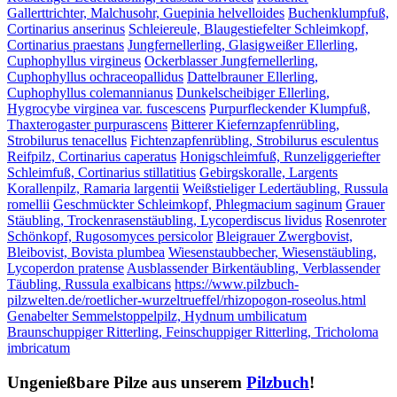
Gallerttrichter, Malchusohr, Guepinia helvelloides
Buchenklumpfuß,
Cortinarius anserinus
Schleiereule, Blaugestiefelter Schleimkopf,
Cortinarius praestans
Jungfernellerling, Glasigweißer Ellerling,
Cuphophyllus virgineus
Ockerblasser Jungfernellerling,
Cuphophyllus ochraceopallidus
Dattelbrauner Ellerling,
Cuphophyllus colemannianus
Dunkelscheibiger Ellerling,
Hygrocybe virginea var. fuscescens
Purpurfleckender Klumpfuß,
Thaxterogaster purpurascens
Bitterer Kiefernzapfenrübling,
Strobilurus tenacellus
Fichtenzapfenrübling, Strobilurus esculentus
Reifpilz, Cortinarius caperatus
Honigschleimfuß, Runzeliggeriefter
Schleimfuß, Cortinarius stillatitius
Gebirgskoralle, Largents
Korallenpilz, Ramaria largentii
Weißstieliger Ledertäubling, Russula
romellii
Geschmückter Schleimkopf, Phlegmacium saginum
Grauer
Stäubling, Trockenrasenstäubling, Lycoperdiscus lividus
Rosenroter
Schönkopf, Rugosomyces persicolor
Bleigrauer Zwergbovist,
Bleibovist, Bovista plumbea
Wiesenstaubbecher, Wiesenstäubling,
Lycoperdon pratense
Ausblassender Birkentäubling, Verblassender
Täubling, Russula exalbicans
https://www.pilzbuch-
pilzwelten.de/roetlicher-wurzeltrueffel/rhizopogon-roseolus.html
Genabelter Semmelstoppelpilz, Hydnum umbilicatum
Braunschuppiger Ritterling, Feinschuppiger Ritterling, Tricholoma
imbricatum
Ungenießbare Pilze aus unserem
Pilzbuch
!