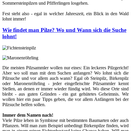
Sommersteinpilzen und Pfifferlingen losgehen.
Fest steht also - egal in welcher Jahreszeit, ein Blick in den Wald
lohnt immer!
Wie findet man Pilze? Wo und Wann sich die Suche
lohnt!
Die meisten Pilzsammler wollen nur eines: Ein leckeres Pilzgericht!
Aber wo soll man mit dem Suchen anfangen? Wo lohnt sich die
Pilzsuche und vor allem auch wann? Egal ob Steinpilz, Birkenpilz
oder Maronenröhrling - jeder eingefleischte Pilzsammler kennt
Stellen, an denen er immer wieder fündig wird. Wo diese Orte sind
bleibt - aus guten Gründen - ein gut gehütetes Geheimnis. Wir
wollen hier ein paar Tipps geben, die vor allem Anfängern bei der
Pilzsuche helfen sollen.
Immer dem Namen nach!
Viele Pilze leben in Symbiose mit bestimmten Baumarten oder auch
Pflanzen. Will man zum Beispiel unbedingt Birkenpilze finden, wird
man in einem reinen Fichtenbestand keine Chance haben. Will man