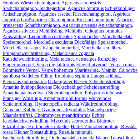
leoninus
Wiesenchampignon, Agaricus campestris
Stadtchampignon, Stadtegerling, Agaricus bitorquis
Schiefknolliger
Anischampignon, Agaricus essettei
Riesenchampignon, Agaricus
augustus
Großsporiger Champignon, Riesenchampignon, Agaricus
urinascens
Schafchampignon, Agaricus arvensis
Anischampignon,
Agaricus silvicola
Mehlräsling, Mehlpilz, Clitopilus prunulus
Aniszähling, Lentinellus cochleatus
Spitzmorchel, Morchella elata
Speisemorchel, Morchella esculenta
Dickfüßige Speisemorchel,
Morchella crassipes
Käppchenmorchel, Morchella semilibera
Frühjahrsweichritterling, Melanoleuca cognata
Raustielweichritterling, Melanoleuca verrucipes
Runzelige
Fingerhutverpel, Verpa digitaliformis
Fingerhutverpel, Verpa conica
Böhmische Verpel, Verpa bohemica
Mairitterling, Maipilz, Calocybe
gambosa
Schlehenrötling, Entoloma sepium
Lungenseitling,
Pleurotus pulmonarius
Ockergrauer Riesen-Scheidenstreifling,
Amanita lividopallescens
Dickscheidiger Scheidenstreifling,
Amanita pachyvolvata
Sklerotienporling, Polyporus tuberaster
Fransiger Wulstling, Amanita strobiliformis
Wurzelnder
Schleimrübling, Hymenopellis radicata
Waldfreundrübling,
Gemeiner Rübling, Gymnopus dryophilus
Stachelsporige
Mäandertrüffel, Choiromyces meandriformis
Echter
Knoblauchschwindling, Mycetinis scorodonius
Blutroter
Filzröhrling, Hortiboletus rubellus
Harter Zinnobertäubling, Russula
rosea
Kleiner Rosatäubling, Russula minutula
Buchenschleimrübling, Oudemansiella mucida
Blauer Träuschling,