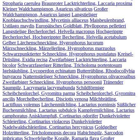
Stropharia caerulea
Braunroter Lacktrichterling, Laccaria proxima
Kleiner Waldchampignon, Agaricus silvaticus
Großer
Waldchampignon, Agaricus langei
Langstieliger
Knoblauchschwindling, Mycetinis alliaceus
Maisbeulenbrand,
Ustilago maydis
Europäisches Goldblatt, Phylloporus pelletieri
Langstielige Becherlorchel, Helvella macropus
Hochgerippte
Becherlorchel, Hochgerippter Becherling, Helvella acetabulum
Gelber Lärchenschneckling, Hygrophorus lucorum
Märzschneckling, Märzellerling, Hygrophorus marzuolus
Schwarzpunktierter Schneckling, Hygrophorus pustulatus
Kreisel-
Drüsling, Exidia recisa
Zweifarbiger Lacktrichterling, Laccaria
bicolor
Schwarzfaseriger Ritterling, Tricholoma portentosum
Igelstäubling, Lycoperdon echinatum
Butterrübling, Rhodocollybia
butyracea
Natternstieliger Schneckling, Hygrophorus olivaceoalbus
Zweifarbiger Schneckling, Hygrophorus persoonii
Tränender
Saumpilz, Lacrymaria lacrymabunda
Schildförmige
Scheibchenlorchel, Gyromitra parma
Scheibchenlorchel, Gyromitra
ancilis
Morchelbecherling, Disciotis venosa
Milchbrätling,
Lactifluus volemus
Lärchenmilchling, Lactarius porninsis
Süßlicher
Buchenmilchling, Lactarius subdulcis
Kampfermilchling, Lactarius
camphoratus
Anisklumpfuß, Cortinarius odorifer
Dunkelvioletter
Schleierling, Cortinarius violaceus
Dunkelvioletter
Nadelwaldschleierling, Cortinarius hercynicus
Goldgelber
Holzritterling, Tricholomopsis decora
Habichtspilz, Sarcodon
imbricatus
Schwefelgelbe Koralle, Ramaria flava
Großer