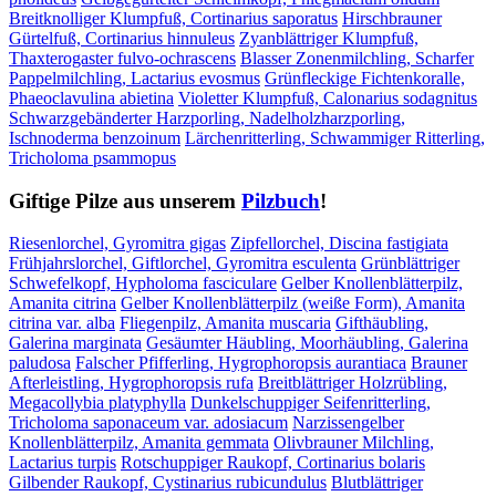
Breitknolliger Klumpfuß, Cortinarius saporatus
Hirschbrauner
Gürtelfuß, Cortinarius hinnuleus
Zyanblättriger Klumpfuß,
Thaxterogaster fulvo-ochrascens
Blasser Zonenmilchling, Scharfer
Pappelmilchling, Lactarius evosmus
Grünfleckige Fichtenkoralle,
Phaeoclavulina abietina
Violetter Klumpfuß, Calonarius sodagnitus
Schwarzgebänderter Harzporling, Nadelholzharzporling,
Ischnoderma benzoinum
Lärchenritterling, Schwammiger Ritterling,
Tricholoma psammopus
Giftige Pilze aus unserem
Pilzbuch
!
Riesenlorchel, Gyromitra gigas
Zipfellorchel, Discina fastigiata
Frühjahrslorchel, Giftlorchel, Gyromitra esculenta
Grünblättriger
Schwefelkopf, Hypholoma fasciculare
Gelber Knollenblätterpilz,
Amanita citrina
Gelber Knollenblätterpilz (weiße Form), Amanita
citrina var. alba
Fliegenpilz, Amanita muscaria
Gifthäubling,
Galerina marginata
Gesäumter Häubling, Moorhäubling, Galerina
paludosa
Falscher Pfifferling, Hygrophoropsis aurantiaca
Brauner
Afterleistling, Hygrophoropsis rufa
Breitblättriger Holzrübling,
Megacollybia platyphylla
Dunkelschuppiger Seifenritterling,
Tricholoma saponaceum var. adosiacum
Narzissengelber
Knollenblätterpilz, Amanita gemmata
Olivbrauner Milchling,
Lactarius turpis
Rotschuppiger Raukopf, Cortinarius bolaris
Gilbender Raukopf, Cystinarius rubicundulus
Blutblättriger