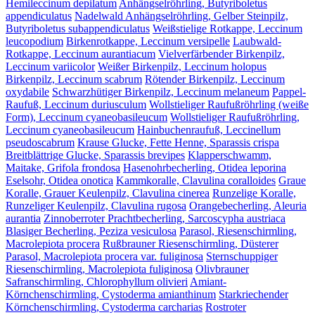
Hemileccinum depilatum
Anhängselröhrling, Butyriboletus
appendiculatus
Nadelwald Anhängselröhrling, Gelber Steinpilz,
Butyriboletus subappendiculatus
Weißstielige Rotkappe, Leccinum
leucopodium
Birkenrotkappe, Leccinum versipelle
Laubwald-
Rotkappe, Leccinum aurantiacum
Vielverfärbender Birkenpilz,
Leccinum variicolor
Weißer Birkenpilz, Leccinum holopus
Birkenpilz, Leccinum scabrum
Rötender Birkenpilz, Leccinum
oxydabile
Schwarzhütiger Birkenpilz, Leccinum melaneum
Pappel-
Raufuß, Leccinum duriusculum
Wollstieliger Raufußröhrling (weiße
Form), Leccinum cyaneobasileucum
Wollstieliger Raufußröhrling,
Leccinum cyaneobasileucum
Hainbuchenraufuß, Leccinellum
pseudoscabrum
Krause Glucke, Fette Henne, Sparassis crispa
Breitblättrige Glucke, Sparassis brevipes
Klapperschwamm,
Maitake, Grifola frondosa
Hasenohrbecherling, Otidea leporina
Eselsohr, Otidea onotica
Kammkoralle, Clavulina coralloides
Graue
Koralle, Grauer Keulenpilz, Clavulina cinerea
Runzelige Koralle,
Runzeliger Keulenpilz, Clavulina rugosa
Orangebecherling, Aleuria
aurantia
Zinnoberroter Prachtbecherling, Sarcoscypha austriaca
Blasiger Becherling, Peziza vesiculosa
Parasol, Riesenschirmling,
Macrolepiota procera
Rußbrauner Riesenschirmling, Düsterer
Parasol, Macrolepiota procera var. fuliginosa
Sternschuppiger
Riesenschirmling, Macrolepiota fuliginosa
Olivbrauner
Safranschirmling, Chlorophyllum olivieri
Amiant-
Körnchenschirmling, Cystoderma amianthinum
Starkriechender
Körnchenschirmling, Cystoderma carcharias
Rostroter