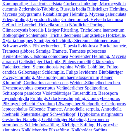
Kammporling, Laeticutis cristata
Gurkenschnitzling, Macrocystidia
cucumis
Zedernholz-Täubling, Russula badia
Rillstieliger Helmling,
Mycena polygramma
Rosablättriger Helmling, Mycena galericulata
Erlengrübling, Gyrodon lividus
Grubenlorchel, Helvella lacunosa
Gefurchte Lorchel, Helvella sulcata
Nördlicher Porling,
Climacocystis borealis
Lästiger Ritterling, Tricholoma inamoenum
Rotköpfiger Schleimpilz, Trichia decipiens
Langstielige Holzkeule,
Xylaria longipes
Samtiger Schichtpilz, Stereum subtomentosum
Schwarzweißes Filzbecherchen, Tapesia lividofusca
Buckeltramete,
Trametes gibbosa
Samtige Tramete, Trametes pubescens
Keulenflechte, Cladonia coniocraea
Voreilender Helmling, Mycena
abramsii
Gelbstieliger Dachpilz, Pluteus romellii
Glänzendes
Fadenkeulchen, Stemonitopsis typhina
Weiße Lohblüte, Fuligo
candida
Gelboranger Schleimpilz, Fuligo leviderma
Blutblättriger
Zwergschirmling, Melanophyllum haematospermum
Blauer
Klumpfuß, Cortinarius caerulescens
Weiden-Stängelbecherchen,
Hymenoscyphus conscriptus
Veränderlicher Spaltporling,
Schizopora paradoxa
Violettblättriges Tausendblatt, Baeospora
myriadophylla
Frühlings-Glockenschüppling, Conocybe aporos
Pilzmyzelgeflecht, Ozonium
Löwengelber Stielporling, Cerioporus
leptocephalus
Gilbende Tramete, Antrodiella serpula, Antrodiella
hoehnelii
Natternstieliger Schwefelkopf, Hypholoma marginatum
Gestreifter Nabeling, Gelbblättriger Nabeling, Gerronema
strombodes
Schleimfußsaftling, Klebriger Saftling, Hygrocybe
glutinipes
Kalkliebender Filzsaftling, Kalkholder Saftling,