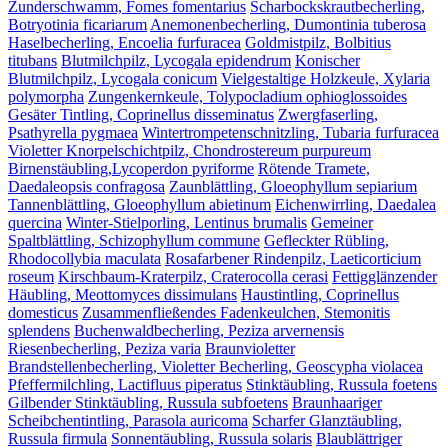
Zunderschwamm, Fomes fomentarius
Scharbockskrautbecherling,
Botryotinia ficariarum
Anemonenbecherling, Dumontinia tuberosa
Haselbecherling, Encoelia furfuracea
Goldmistpilz, Bolbitius
titubans
Blutmilchpilz, Lycogala epidendrum
Konischer
Blutmilchpilz, Lycogala conicum
Vielgestaltige Holzkeule, Xylaria
polymorpha
Zungenkernkeule, Tolypocladium ophioglossoides
Gesäter Tintling, Coprinellus disseminatus
Zwergfaserling,
Psathyrella pygmaea
Wintertrompetenschnitzling, Tubaria furfuracea
Violetter Knorpelschichtpilz, Chondrostereum purpureum
Birnenstäubling,Lycoperdon pyriforme
Rötende Tramete,
Daedaleopsis confragosa
Zaunblättling, Gloeophyllum sepiarium
Tannenblättling, Gloeophyllum abietinum
Eichenwirrling, Daedalea
quercina
Winter-Stielporling, Lentinus brumalis
Gemeiner
Spaltblättling, Schizophyllum commune
Gefleckter Rübling,
Rhodocollybia maculata
Rosafarbener Rindenpilz, Laeticorticium
roseum
Kirschbaum-Kraterpilz, Craterocolla cerasi
Fettigglänzender
Häubling, Meottomyces dissimulans
Haustintling, Coprinellus
domesticus
Zusammenfließendes Fadenkeulchen, Stemonitis
splendens
Buchenwaldbecherling, Peziza arvernensis
Riesenbecherling, Peziza varia
Braunvioletter
Brandstellenbecherling, Violetter Becherling, Geoscypha violacea
Pfeffermilchling, Lactifluus piperatus
Stinktäubling, Russula foetens
Gilbender Stinktäubling, Russula subfoetens
Braunhaariger
Scheibchentintling, Parasola auricoma
Scharfer Glanztäubling,
Russula firmula
Sonnentäubling, Russula solaris
Blaublättriger