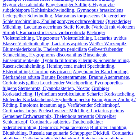
Hygrocybe calciphila
Kugelsporiger Saftling, Hygrocybe
subglobispora
Kohlstinkschwindling, Gymnopus brassicolens
Ledergelber Schwindling, Marasmius torquescens
Ockergelber
Schleimschirmling, Zhuliangomyces ochraceoluteus
Queraderiger
Milchling, Lactarius acerrimus
Steife Koralle (Varietät mit violettem
Strunk), Ramaria stricta var. violaceotincta
Klebriger
Violettmilchling, Ungezonter Violettmilchling, Lactarius uvidus
Blasser Violettmilchling, Lactarius aspideus
Weißer Warzenpilz,
Blumenlederkoralle, Thelephora penicillata
Gelbverfärbender
Schneckling, Hygrophorus discoxanthus
Binsenkeule,
Binsenröhrenkeule, Typhula filiformis
Ellerlings-Scheinhelmling,
Rasenscheinhelmling, Hemimycena mairei
Spechttintling,
Elsterntintling, Coprinopsis picacea
Angebrannter Rauchporling,
Bjerkandera adusta
Braune Borstentramete, Braune Auentramete,
Coriolopsis gallica
Leuchtender Weichporling, Pycnoporellus
fulgens
Sternenrotz, Cyanobakterien, Nostoc
Grubiger
Korkstacheling, Hydnellum scrobiculatum
Scharfer Korkstacheling,
Blutender Korkstacheling, Hydnellum peckii
Braungrüner Zärtling /
Rötling, Entoloma incanum agg.
Verfärbender Schleimkopf,
Cortinarius largus
Pechschwarzer Milchling, Lactarius picinus
Gemeiner Erdwarzenpilz, Thelephora terrestris
Olivgelber
Schleimkopf, Cortinarius subtortus
Traubenstieliger
Sklerotienrübling, Dendrocollybia racemosa
Blutroter Täubling,
Bluttäubling, Russula sanguinaria
Schuppiger Dickfuß, Cortinarius
pholideus
Gelbgegürtelter Schleimkopf, Phlegmacium olidum