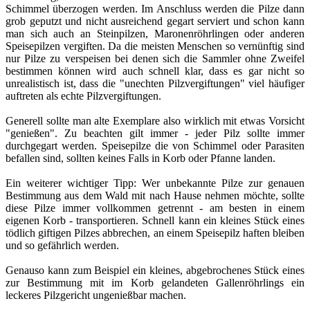
Schimmel überzogen werden. Im Anschluss werden die Pilze dann
grob geputzt und nicht ausreichend gegart serviert und schon kann
man sich auch an Steinpilzen, Maronenröhrlingen oder anderen
Speisepilzen vergiften. Da die meisten Menschen so vernünftig sind
nur Pilze zu verspeisen bei denen sich die Sammler ohne Zweifel
bestimmen können wird auch schnell klar, dass es gar nicht so
unrealistisch ist, dass die "unechten Pilzvergiftungen" viel häufiger
auftreten als echte Pilzvergiftungen.
Generell sollte man alte Exemplare also wirklich mit etwas Vorsicht
"genießen". Zu beachten gilt immer - jeder Pilz sollte immer
durchgegart werden. Speisepilze die von Schimmel oder Parasiten
befallen sind, sollten keines Falls in Korb oder Pfanne landen.
Ein weiterer wichtiger Tipp: Wer unbekannte Pilze zur genauen
Bestimmung aus dem Wald mit nach Hause nehmen möchte, sollte
diese Pilze immer vollkommen getrennt - am besten in einem
eigenen Korb - transportieren. Schnell kann ein kleines Stück eines
tödlich giftigen Pilzes abbrechen, an einem Speisepilz haften bleiben
und so gefährlich werden.
Genauso kann zum Beispiel ein kleines, abgebrochenes Stück eines
zur Bestimmung mit im Korb gelandeten Gallenröhrlings ein
leckeres Pilzgericht ungenießbar machen.