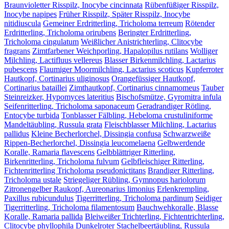
Braunvioletter Risspilz, Inocybe cincinnata
Rübenfüßiger Risspilz,
Inocybe napipes
Früher Risspilz, Später Risspilz, Inocybe
nitidiuscula
Gemeiner Erdritterling, Tricholoma terreum
Rötender
Erdritterling, Tricholoma orirubens
Beringter Erdritterling,
Tricholoma cingulatum
Weißlicher Anistrichterling, Clitocybe
fragrans
Zimtfarbener Weichporling, Hapalopilus rutilans
Wolliger
Milchling, Lactifluus vellereus
Blasser Birkenmilchling, Lactarius
pubescens
Flaumiger Moormilchling, Lactarius scoticus
Kupferroter
Hautkopf, Cortinarius uliginosus
Orangefüssiger Hautkopf,
Cortinarius bataillei
Zimthautkopf, Cortinarius cinnamomeus
Tauber
Steinreizker, Hypomyces lateritius
Bischofsmütze, Gyromitra infula
Seifenritterling, Tricholoma saponaceum
Geradrandiger Rötling,
Entocybe turbida
Tonblasser Fälbling, Hebeloma crustuliniforme
Mandeltäubling, Russula grata
Fleischblasser Milchling, Lactarius
pallidus
Kleine Becherlorchel, Dissingia confusa
Schwarzweiße
Rippen-Becherlorchel, Dissingia leucomelaena
Gelbwerdende
Koralle, Ramaria flavescens
Gelbblättriger Ritterling,
Birkenritterling, Tricholoma fulvum
Gelbfleischiger Ritterling,
Fichtenritterling Tricholoma pseudonictitans
Brandiger Ritterling,
Tricholoma ustale
Striegeliger Rübling, Gymnopus hariolorum
Zitronengelber Raukopf, Aureonarius limonius
Erlenkrempling,
Paxillus rubicundulus
Tigerritterling, Tricholoma pardinum
Seidiger
Tigerritterling, Tricholoma filamentosum
Bauchwehkoralle, Blasse
Koralle, Ramaria pallida
Bleiweißer Trichterling, Fichtentrichterling,
Clitocybe phyllophila
Dunkelroter Stachelbeertäubling, Russula