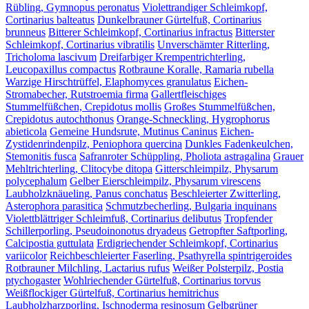
Rübling, Gymnopus peronatus
Violettrandiger Schleimkopf,
Cortinarius balteatus
Dunkelbrauner Gürtelfuß, Cortinarius
brunneus
Bitterer Schleimkopf, Cortinarius infractus
Bitterster
Schleimkopf, Cortinarius vibratilis
Unverschämter Ritterling,
Tricholoma lascivum
Dreifarbiger Krempentrichterling,
Leucopaxillus compactus
Rotbraune Koralle, Ramaria rubella
Warzige Hirschtrüffel, Elaphomyces granulatus
Eichen-
Stromabecher, Rutstroemia firma
Gallertfleischiges
Stummelfüßchen, Crepidotus mollis
Großes Stummelfüßchen,
Crepidotus autochthonus
Orange-Schneckling, Hygrophorus
abieticola
Gemeine Hundsrute, Mutinus Caninus
Eichen-
Zystidenrindenpilz, Peniophora quercina
Dunkles Fadenkeulchen,
Stemonitis fusca
Safranroter Schüppling, Pholiota astragalina
Grauer
Mehltrichterling, Clitocybe ditopa
Gitterschleimpilz, Physarum
polycephalum
Gelber Eierschleimpilz, Physarum virescens
Laubholzknäueling, Panus conchatus
Beschleierter Zwitterling,
Asterophora parasitica
Schmutzbecherling, Bulgaria inquinans
Violettblättriger Schleimfuß, Cortinarius delibutus
Tropfender
Schillerporling, Pseudoinonotus dryadeus
Getropfter Saftporling,
Calcipostia guttulata
Erdigriechender Schleimkopf, Cortinarius
variicolor
Reichbeschleierter Faserling, Psathyrella spintrigeroides
Rotbrauner Milchling, Lactarius rufus
Weißer Polsterpilz, Postia
ptychogaster
Wohlriechender Gürtelfuß, Cortinarius torvus
Weißflockiger Gürtelfuß, Cortinarius hemitrichus
Laubholzharzporling, Ischnoderma resinosum
Gelbgrüner