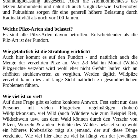
Strahlungbelastung ausgesetzt. Auch die Atombombentests des
letzten Jahrhunderts und natürlich auch Unglücke wie Tschernobyl
und Fukushima sorgen für eine generell höhere Belastung durch
Radioaktivität als noch vor 100 Jahren.
Welche Pilze-Arten sind belastet?
Es sind alle Pilze-Arten davon betroffen. Entscheidender als die
Pilz-Art ist der Fundort.
Wie gefährlich ist die Strahlung wirklich?
Auch hier kommt es auf den Fundort - und natürlich auch die
Menge der verzehrten Pilze an. Wer 2-3 Mal im Monat (Wild-)
Pilzgerichte verzehrt wird wohl eher nicht Gefahr laufen sich an
erhöhten strahlenwerten zu vergiften. Werden täglich Wildpilze
verzehrt kann dies auf lange Sicht natürlich zu gesundheitlichen
Problemen führen.
Wie viel ist zu viel?
Auf diese Frage gibt es keine konkrete Antwort. Fest steht nur, dass
Personen mit vielen Flugreisen, regelmäßigen (hohen)
Wildpilzkonsum, viel Wild (auch Wildtiere wie zum Beispiel Reh,
Wildschwein usw. aus dem Wald können durch den Verzehr von
Pilzen, Wurzeln & andere Früchte des Waldes belastet sein) wohl
ein höheres Krebsrisiko trägt als jemand, der auf diese Dinge
verzichtet. Wie viel hier aber zu viel ist hängt von der jeweiligen