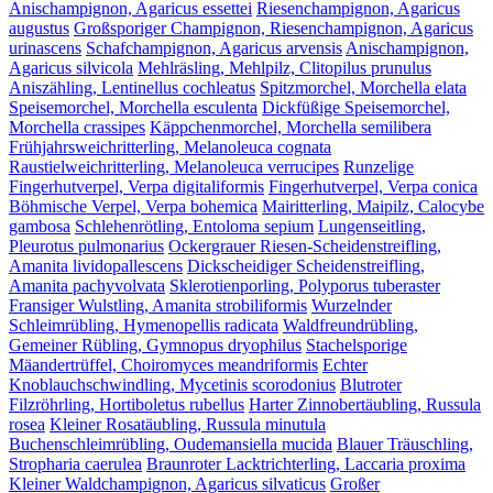
Anischampignon, Agaricus essettei
Riesenchampignon, Agaricus
augustus
Großsporiger Champignon, Riesenchampignon, Agaricus
urinascens
Schafchampignon, Agaricus arvensis
Anischampignon,
Agaricus silvicola
Mehlräsling, Mehlpilz, Clitopilus prunulus
Aniszähling, Lentinellus cochleatus
Spitzmorchel, Morchella elata
Speisemorchel, Morchella esculenta
Dickfüßige Speisemorchel,
Morchella crassipes
Käppchenmorchel, Morchella semilibera
Frühjahrsweichritterling, Melanoleuca cognata
Raustielweichritterling, Melanoleuca verrucipes
Runzelige
Fingerhutverpel, Verpa digitaliformis
Fingerhutverpel, Verpa conica
Böhmische Verpel, Verpa bohemica
Mairitterling, Maipilz, Calocybe
gambosa
Schlehenrötling, Entoloma sepium
Lungenseitling,
Pleurotus pulmonarius
Ockergrauer Riesen-Scheidenstreifling,
Amanita lividopallescens
Dickscheidiger Scheidenstreifling,
Amanita pachyvolvata
Sklerotienporling, Polyporus tuberaster
Fransiger Wulstling, Amanita strobiliformis
Wurzelnder
Schleimrübling, Hymenopellis radicata
Waldfreundrübling,
Gemeiner Rübling, Gymnopus dryophilus
Stachelsporige
Mäandertrüffel, Choiromyces meandriformis
Echter
Knoblauchschwindling, Mycetinis scorodonius
Blutroter
Filzröhrling, Hortiboletus rubellus
Harter Zinnobertäubling, Russula
rosea
Kleiner Rosatäubling, Russula minutula
Buchenschleimrübling, Oudemansiella mucida
Blauer Träuschling,
Stropharia caerulea
Braunroter Lacktrichterling, Laccaria proxima
Kleiner Waldchampignon, Agaricus silvaticus
Großer