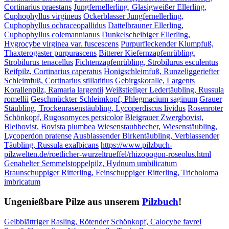
Cortinarius praestans
Jungfernellerling, Glasigweißer Ellerling,
Cuphophyllus virgineus
Ockerblasser Jungfernellerling,
Cuphophyllus ochraceopallidus
Dattelbrauner Ellerling,
Cuphophyllus colemannianus
Dunkelscheibiger Ellerling,
Hygrocybe virginea var. fuscescens
Purpurfleckender Klumpfuß,
Thaxterogaster purpurascens
Bitterer Kiefernzapfenrübling,
Strobilurus tenacellus
Fichtenzapfenrübling, Strobilurus esculentus
Reifpilz, Cortinarius caperatus
Honigschleimfuß, Runzeliggeriefter
Schleimfuß, Cortinarius stillatitius
Gebirgskoralle, Largents
Korallenpilz, Ramaria largentii
Weißstieliger Ledertäubling, Russula
romellii
Geschmückter Schleimkopf, Phlegmacium saginum
Grauer
Stäubling, Trockenrasenstäubling, Lycoperdiscus lividus
Rosenroter
Schönkopf, Rugosomyces persicolor
Bleigrauer Zwergbovist,
Bleibovist, Bovista plumbea
Wiesenstaubbecher, Wiesenstäubling,
Lycoperdon pratense
Ausblassender Birkentäubling, Verblassender
Täubling, Russula exalbicans
https://www.pilzbuch-
pilzwelten.de/roetlicher-wurzeltrueffel/rhizopogon-roseolus.html
Genabelter Semmelstoppelpilz, Hydnum umbilicatum
Braunschuppiger Ritterling, Feinschuppiger Ritterling, Tricholoma
imbricatum
Ungenießbare Pilze aus unserem
Pilzbuch
!
Gelbblättriger Rasling, Rötender Schönkopf, Calocybe favrei