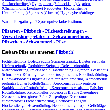
(Lacktrichterlinge)
Hygrophorus (Schnecklinge)
Agaricus
(Champignons, Egerlinge)
Neoboletus (Flockenstielige
Hexenröhrlinge)
Sparassis (Glucken)
Hygrocybe (Saftlinge)
Warum Pilzgattungen?
Sporenpulverfarbe bestimmen
Pilzarten - Pilzbuch - Pilzbeschreibungen -
Verwechslungsgefahren - Schwammerlfotos -
Pilzwelten - Schwammerl - Pilze
Essbare Pilze aus unserem
Pilzbuch
!
Fichtensteinpilz, Boletus edulis
Sommersteinpilz, Boletus aestivalis
Kiefernsteinpilz, Rothütiger Steinpilz, Boletus pinophilus
Maronenröhrling, Imleria badia
Hasenröhrling, Gyroporus castaneus
Schmarotzer-Röhrling, Pseudoboletus parasiticus
Nadelholzröhrling,
Buchwaldoboletus lignicola
Bereifter Rotfußröhrling, Xerocomellus
pruinatus
Echter Rotfußröhrling, Xerocomellus chrysenteron
Starkblauender Rotfußröhrling, Xerocomellus cisalpinus
Falscher
Rotfußröhrling, Xerocomellus porosporus
Braune Ziegenlippe,
Xerocomus ferrugineus
Echte Ziegenlippe, Xerocomus
subtomentosus
Eichenfilzröhrling, Hortiboletus engelii
Flockenstieliger Hexenröhrling, Neoboletus erythropus
Gelbfüßiger
Hexenröhrling, Neoboletus xanthopus
Netzstieliger Hexenröhrling,