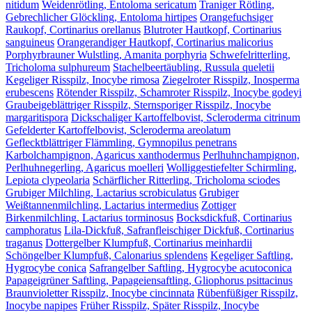
nitidum
Weidenrötling, Entoloma sericatum
Traniger Rötling,
Gebrechlicher Glöckling, Entoloma hirtipes
Orangefuchsiger
Raukopf, Cortinarius orellanus
Blutroter Hautkopf, Cortinarius
sanguineus
Orangerandiger Hautkopf, Cortinarius malicorius
Porphyrbrauner Wulstling, Amanita porphyria
Schwefelritterling,
Tricholoma sulphureum
Stachelbeertäubling, Russula queletii
Kegeliger Risspilz, Inocybe rimosa
Ziegelroter Risspilz, Inosperma
erubescens
Rötender Risspilz, Schamroter Risspilz, Inocybe godeyi
Graubeigeblättriger Risspilz, Sternsporiger Risspilz, Inocybe
margaritispora
Dickschaliger Kartoffelbovist, Scleroderma citrinum
Gefelderter Kartoffelbovist, Scleroderma areolatum
Geflecktblättriger Flämmling, Gymnopilus penetrans
Karbolchampignon, Agaricus xanthodermus
Perlhuhnchampignon,
Perlhuhnegerling, Agaricus moelleri
Wolliggestiefelter Schirmling,
Lepiota clypeolaria
Schärflicher Ritterling, Tricholoma sciodes
Grubiger Milchling, Lactarius scrobiculatus
Grubiger
Weißtannenmilchling, Lactarius intermedius
Zottiger
Birkenmilchling, Lactarius torminosus
Bocksdickfuß, Cortinarius
camphoratus
Lila-Dickfuß, Safranfleischiger Dickfuß, Cortinarius
traganus
Dottergelber Klumpfuß, Cortinarius meinhardii
Schöngelber Klumpfuß, Calonarius splendens
Kegeliger Saftling,
Hygrocybe conica
Safrangelber Saftling, Hygrocybe acutoconica
Papageigrüner Saftling, Papageiensaftling, Gliophorus psittacinus
Braunvioletter Risspilz, Inocybe cincinnata
Rübenfüßiger Risspilz,
Inocybe napipes
Früher Risspilz, Später Risspilz, Inocybe