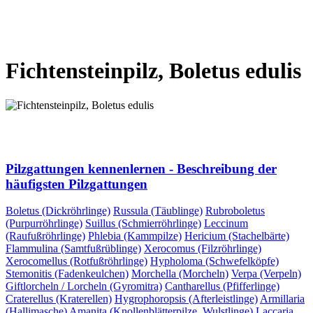
VORHERIGE SEITE
NÄCHSTE SEITE
Fichtensteinpilz, Boletus edulis
VORHERIGE SEITE
NÄCHSTE SEITE
Pilzgattungen kennenlernen - Beschreibung der
häufigsten Pilzgattungen
Boletus (Dickröhrlinge)
Russula (Täublinge)
Rubroboletus
(Purpurröhrlinge)
Suillus (Schmierröhrlinge)
Leccinum
(Raufußröhrlinge)
Phlebia (Kammpilze)
Hericium (Stachelbärte)
Flammulina (Samtfußrüblinge)
Xerocomus (Filzröhrlinge)
Xerocomellus (Rotfußröhrlinge)
Hypholoma (Schwefelköpfe)
Stemonitis (Fadenkeulchen)
Morchella (Morcheln)
Verpa (Verpeln)
Giftlorcheln / Lorcheln (Gyromitra)
Cantharellus (Pfifferlinge)
Craterellus (Kraterellen)
Hygrophoropsis (Afterleistlinge)
Armillaria
(Hallimasche)
Amanita (Knollenblätterpilze, Wulstlinge)
Laccaria