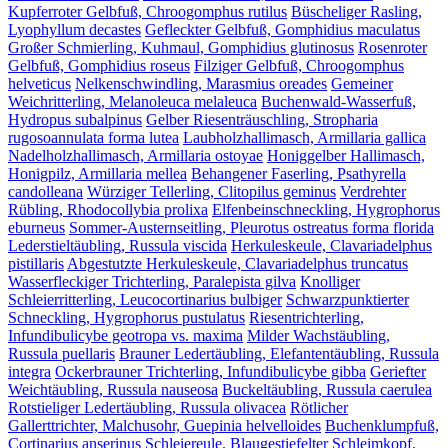
Kupferroter Gelbfuß, Chroogomphus rutilus
Büscheliger Rasling,
Lyophyllum decastes
Gefleckter Gelbfuß, Gomphidius maculatus
Großer Schmierling, Kuhmaul, Gomphidius glutinosus
Rosenroter
Gelbfuß, Gomphidius roseus
Filziger Gelbfuß, Chroogomphus
helveticus
Nelkenschwindling, Marasmius oreades
Gemeiner
Weichritterling, Melanoleuca melaleuca
Buchenwald-Wasserfuß,
Hydropus subalpinus
Gelber Riesenträuschling, Stropharia
rugosoannulata forma lutea
Laubholzhallimasch, Armillaria gallica
Nadelholzhallimasch, Armillaria ostoyae
Honiggelber Hallimasch,
Honigpilz, Armillaria mellea
Behangener Faserling, Psathyrella
candolleana
Würziger Tellerling, Clitopilus geminus
Verdrehter
Rübling, Rhodocollybia prolixa
Elfenbeinschneckling, Hygrophorus
eburneus
Sommer-Austernseitling, Pleurotus ostreatus forma florida
Lederstieltäubling, Russula viscida
Herkuleskeule, Clavariadelphus
pistillaris
Abgestutzte Herkuleskeule, Clavariadelphus truncatus
Wasserfleckiger Trichterling, Paralepista gilva
Knolliger
Schleierritterling, Leucocortinarius bulbiger
Schwarzpunktierter
Schneckling, Hygrophorus pustulatus
Riesentrichterling,
Infundibulicybe geotropa vs. maxima
Milder Wachstäubling,
Russula puellaris
Brauner Ledertäubling, Elefantentäubling, Russula
integra
Ockerbrauner Trichterling, Infundibulicybe gibba
Geriefter
Weichtäubling, Russula nauseosa
Buckeltäubling, Russula caerulea
Rotstieliger Ledertäubling, Russula olivacea
Rötlicher
Gallerttrichter, Malchusohr, Guepinia helvelloides
Buchenklumpfuß,
Cortinarius anserinus
Schleiereule, Blaugestiefelter Schleimkopf,