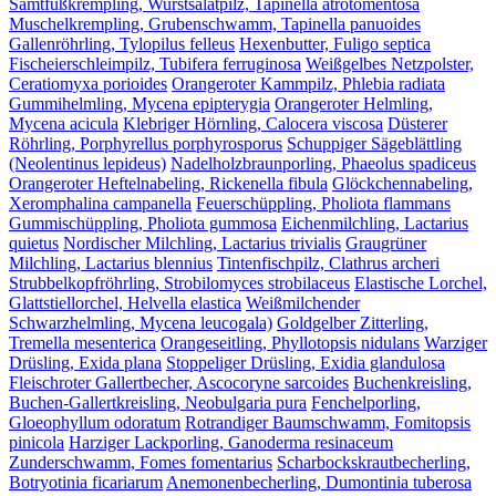
Samtfußkrempling, Wurstsalatpilz, Tapinella atrotomentosa
Muschelkrempling, Grubenschwamm, Tapinella panuoides
Gallenröhrling, Tylopilus felleus
Hexenbutter, Fuligo septica
Fischeierschleimpilz, Tubifera ferruginosa
Weißgelbes Netzpolster,
Ceratiomyxa porioides
Orangeroter Kammpilz, Phlebia radiata
Gummihelmling, Mycena epipterygia
Orangeroter Helmling,
Mycena acicula
Klebriger Hörnling, Calocera viscosa
Düsterer
Röhrling, Porphyrellus porphyrosporus
Schuppiger Sägeblättling
(Neolentinus lepideus)
Nadelholzbraunporling, Phaeolus spadiceus
Orangeroter Heftelnabeling, Rickenella fibula
Glöckchennabeling,
Xeromphalina campanella
Feuerschüppling, Pholiota flammans
Gummischüppling, Pholiota gummosa
Eichenmilchling, Lactarius
quietus
Nordischer Milchling, Lactarius trivialis
Graugrüner
Milchling, Lactarius blennius
Tintenfischpilz, Clathrus archeri
Strubbelkopfröhrling, Strobilomyces strobilaceus
Elastische Lorchel,
Glattstiellorchel, Helvella elastica
Weißmilchender
Schwarzhelmling, Mycena leucogala)
Goldgelber Zitterling,
Tremella mesenterica
Orangeseitling, Phyllotopsis nidulans
Warziger
Drüsling, Exida plana
Stoppeliger Drüsling, Exidia glandulosa
Fleischroter Gallertbecher, Ascocoryne sarcoides
Buchenkreisling,
Buchen-Gallertkreisling, Neobulgaria pura
Fenchelporling,
Gloeophyllum odoratum
Rotrandiger Baumschwamm, Fomitopsis
pinicola
Harziger Lackporling, Ganoderma resinaceum
Zunderschwamm, Fomes fomentarius
Scharbockskrautbecherling,
Botryotinia ficariarum
Anemonenbecherling, Dumontinia tuberosa