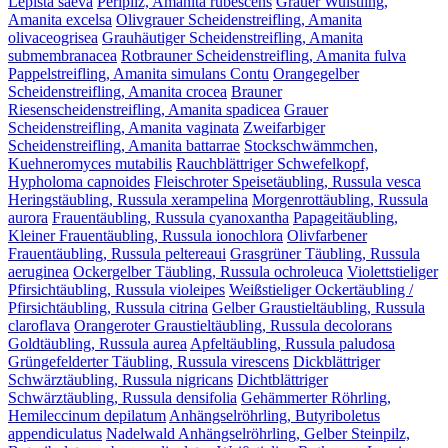
Lepista saeva
Perlpilz, Amanita rubescens
Grauer Wulstling,
Amanita excelsa
Olivgrauer Scheidenstreifling, Amanita
olivaceogrisea
Grauhäutiger Scheidenstreifling, Amanita
submembranacea
Rotbrauner Scheidenstreifling, Amanita fulva
Pappelstreifling, Amanita simulans Contu
Orangegelber
Scheidenstreifling, Amanita crocea
Brauner
Riesenscheidenstreifling, Amanita spadicea
Grauer
Scheidenstreifling, Amanita vaginata
Zweifarbiger
Scheidenstreifling, Amanita battarrae
Stockschwämmchen,
Kuehneromyces mutabilis
Rauchblättriger Schwefelkopf,
Hypholoma capnoides
Fleischroter Speisetäubling, Russula vesca
Heringstäubling, Russula xerampelina
Morgenrottäubling, Russula
aurora
Frauentäubling, Russula cyanoxantha
Papageitäubling,
Kleiner Frauentäubling, Russula ionochlora
Olivfarbener
Frauentäubling, Russula peltereaui
Grasgrüner Täubling, Russula
aeruginea
Ockergelber Täubling, Russula ochroleuca
Violettstieliger
Pfirsichtäubling, Russula violeipes
Weißstieliger Ockertäubling /
Pfirsichtäubling, Russula citrina
Gelber Graustieltäubling, Russula
claroflava
Orangeroter Graustieltäubling, Russula decolorans
Goldtäubling, Russula aurea
Apfeltäubling, Russula paludosa
Grüngefelderter Täubling, Russula virescens
Dickblättriger
Schwärztäubling, Russula nigricans
Dichtblättriger
Schwärztäubling, Russula densifolia
Gehämmerter Röhrling,
Hemileccinum depilatum
Anhängselröhrling, Butyriboletus
appendiculatus
Nadelwald Anhängselröhrling, Gelber Steinpilz,