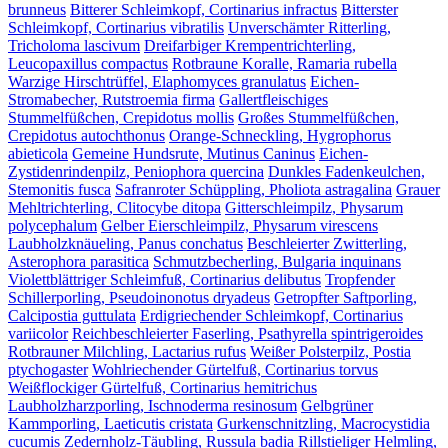
brunneus
Bitterer Schleimkopf, Cortinarius infractus
Bitterster
Schleimkopf, Cortinarius vibratilis
Unverschämter Ritterling,
Tricholoma lascivum
Dreifarbiger Krempentrichterling,
Leucopaxillus compactus
Rotbraune Koralle, Ramaria rubella
Warzige Hirschtrüffel, Elaphomyces granulatus
Eichen-
Stromabecher, Rutstroemia firma
Gallertfleischiges
Stummelfüßchen, Crepidotus mollis
Großes Stummelfüßchen,
Crepidotus autochthonus
Orange-Schneckling, Hygrophorus
abieticola
Gemeine Hundsrute, Mutinus Caninus
Eichen-
Zystidenrindenpilz, Peniophora quercina
Dunkles Fadenkeulchen,
Stemonitis fusca
Safranroter Schüppling, Pholiota astragalina
Grauer
Mehltrichterling, Clitocybe ditopa
Gitterschleimpilz, Physarum
polycephalum
Gelber Eierschleimpilz, Physarum virescens
Laubholzknäueling, Panus conchatus
Beschleierter Zwitterling,
Asterophora parasitica
Schmutzbecherling, Bulgaria inquinans
Violettblättriger Schleimfuß, Cortinarius delibutus
Tropfender
Schillerporling, Pseudoinonotus dryadeus
Getropfter Saftporling,
Calcipostia guttulata
Erdigriechender Schleimkopf, Cortinarius
variicolor
Reichbeschleierter Faserling, Psathyrella spintrigeroides
Rotbrauner Milchling, Lactarius rufus
Weißer Polsterpilz, Postia
ptychogaster
Wohlriechender Gürtelfuß, Cortinarius torvus
Weißflockiger Gürtelfuß, Cortinarius hemitrichus
Laubholzharzporling, Ischnoderma resinosum
Gelbgrüner
Kammporling, Laeticutis cristata
Gurkenschnitzling, Macrocystidia
cucumis
Zedernholz-Täubling, Russula badia
Rillstieliger Helmling,