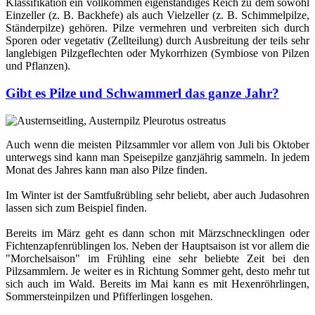
Klassifikation ein vollkommen eigenständiges Reich zu dem sowohl
Einzeller (z. B. Backhefe) als auch Vielzeller (z. B. Schimmelpilze,
Ständerpilze) gehören. Pilze vermehren und verbreiten sich durch
Sporen oder vegetativ (Zellteilung) durch Ausbreitung der teils sehr
langlebigen Pilzgeflechten oder Mykorrhizen (Symbiose von Pilzen
und Pflanzen).
Gibt es Pilze und Schwammerl das ganze Jahr?
Auch wenn die meisten Pilzsammler vor allem von Juli bis Oktober
unterwegs sind kann man Speisepilze ganzjährig sammeln. In jedem
Monat des Jahres kann man also Pilze finden.
Im Winter ist der Samtfußrübling sehr beliebt, aber auch Judasohren
lassen sich zum Beispiel finden.
Bereits im März geht es dann schon mit Märzschnecklingen oder
Fichtenzapfenrüblingen los. Neben der Hauptsaison ist vor allem die
"Morchelsaison" im Frühling eine sehr beliebte Zeit bei den
Pilzsammlern. Je weiter es in Richtung Sommer geht, desto mehr tut
sich auch im Wald. Bereits im Mai kann es mit Hexenröhrlingen,
Sommersteinpilzen und Pfifferlingen losgehen.