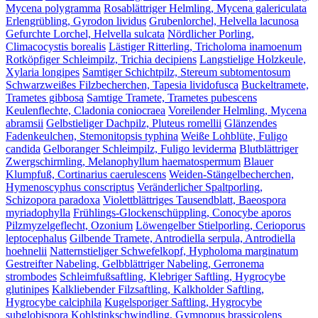
Mycena polygramma
Rosablättriger Helmling, Mycena galericulata
Erlengrübling, Gyrodon lividus
Grubenlorchel, Helvella lacunosa
Gefurchte Lorchel, Helvella sulcata
Nördlicher Porling,
Climacocystis borealis
Lästiger Ritterling, Tricholoma inamoenum
Rotköpfiger Schleimpilz, Trichia decipiens
Langstielige Holzkeule,
Xylaria longipes
Samtiger Schichtpilz, Stereum subtomentosum
Schwarzweißes Filzbecherchen, Tapesia lividofusca
Buckeltramete,
Trametes gibbosa
Samtige Tramete, Trametes pubescens
Keulenflechte, Cladonia coniocraea
Voreilender Helmling, Mycena
abramsii
Gelbstieliger Dachpilz, Pluteus romellii
Glänzendes
Fadenkeulchen, Stemonitopsis typhina
Weiße Lohblüte, Fuligo
candida
Gelboranger Schleimpilz, Fuligo leviderma
Blutblättriger
Zwergschirmling, Melanophyllum haematospermum
Blauer
Klumpfuß, Cortinarius caerulescens
Weiden-Stängelbecherchen,
Hymenoscyphus conscriptus
Veränderlicher Spaltporling,
Schizopora paradoxa
Violettblättriges Tausendblatt, Baeospora
myriadophylla
Frühlings-Glockenschüppling, Conocybe aporos
Pilzmyzelgeflecht, Ozonium
Löwengelber Stielporling, Cerioporus
leptocephalus
Gilbende Tramete, Antrodiella serpula, Antrodiella
hoehnelii
Natternstieliger Schwefelkopf, Hypholoma marginatum
Gestreifter Nabeling, Gelbblättriger Nabeling, Gerronema
strombodes
Schleimfußsaftling, Klebriger Saftling, Hygrocybe
glutinipes
Kalkliebender Filzsaftling, Kalkholder Saftling,
Hygrocybe calciphila
Kugelsporiger Saftling, Hygrocybe
subglobispora
Kohlstinkschwindling, Gymnopus brassicolens