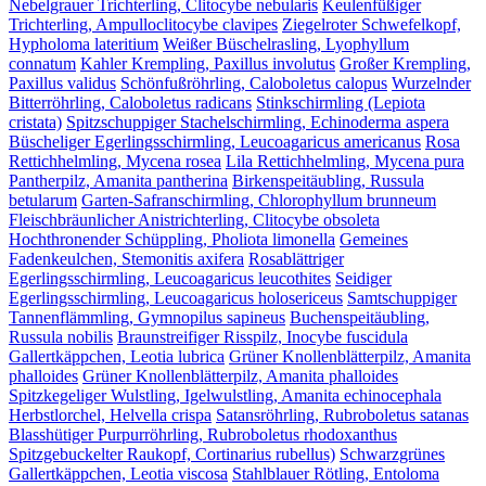
Nebelgrauer Trichterling, Clitocybe nebularis
Keulenfüßiger
Trichterling, Ampulloclitocybe clavipes
Ziegelroter Schwefelkopf,
Hypholoma lateritium
Weißer Büschelrasling, Lyophyllum
connatum
Kahler Krempling, Paxillus involutus
Großer Krempling,
Paxillus validus
Schönfußröhrling, Caloboletus calopus
Wurzelnder
Bitterröhrling, Caloboletus radicans
Stinkschirmling (Lepiota
cristata)
Spitzschuppiger Stachelschirmling, Echinoderma aspera
Büscheliger Egerlingsschirmling, Leucoagaricus americanus
Rosa
Rettichhelmling, Mycena rosea
Lila Rettichhelmling, Mycena pura
Pantherpilz, Amanita pantherina
Birkenspeitäubling, Russula
betularum
Garten-Safranschirmling, Chlorophyllum brunneum
Fleischbräunlicher Anistrichterling, Clitocybe obsoleta
Hochthronender Schüppling, Pholiota limonella
Gemeines
Fadenkeulchen, Stemonitis axifera
Rosablättriger
Egerlingsschirmling, Leucoagaricus leucothites
Seidiger
Egerlingsschirmling, Leucoagaricus holosericeus
Samtschuppiger
Tannenflämmling, Gymnopilus sapineus
Buchenspeitäubling,
Russula nobilis
Braunstreifiger Risspilz, Inocybe fuscidula
Gallertkäppchen, Leotia lubrica
Grüner Knollenblätterpilz, Amanita
phalloides
Grüner Knollenblätterpilz, Amanita phalloides
Spitzkegeliger Wulstling, Igelwulstling, Amanita echinocephala
Herbstlorchel, Helvella crispa
Satansröhrling, Rubroboletus satanas
Blasshütiger Purpurröhrling, Rubroboletus rhodoxanthus
Spitzgebuckelter Raukopf, Cortinarius rubellus)
Schwarzgrünes
Gallertkäppchen, Leotia viscosa
Stahlblauer Rötling, Entoloma