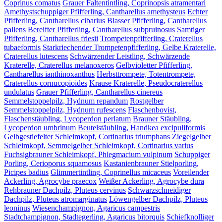
Coprinus comatus
Grauer Faltentintling, Coprinopsis atramentari
Amethystschuppiger Pfifferling, Cantharellus amethysteus
Echter
Pfifferling, Cantharellus cibarius
Blasser Pfifferling, Cantharellus
pallens
Bereifter Pfifferling, Cantharellus subpruinosus
Samtiger
Pfifferling, Cantharellus friesii
Trompetenpfifferling, Craterellus
tubaeformis
Starkriechender Trompetenpfifferling, Gelbe Kraterelle,
Craterellus lutescens
Schwärzender Leistling, Schwärzende
Kraterelle, Craterellus melanoxeros
Gelbvioletter Pfifferling,
Cantharellus ianthinoxanthus
Herbsttrompete, Totentrompete,
Craterellus cornucopioides
Krause Kraterelle, Pseudocraterellus
undulatus
Grauer Pfifferling, Cantharellus cinereus
Semmelstoppelpilz, Hydnum repandum
Rostgelber
Semmelstoppelpilz, Hydnum rufescens
Flaschenbovist,
Flaschenstäubling, Lycoperdon perlatum
Brauner Stäubling,
Lycoperdon umbrinum
Beutelstäubling, Handkea excipuliformis
Gelbgestiefelter Schleimkopf, Cortinarius triumphans
Ziegelgelber
Schleimkopf, Semmelgelber Schleimkopf, Cortinarius varius
Fuchsigbrauner Schleimkopf, Phlegmacium vulpinum
Schuppiger
Porling, Cerioporus squamosus
Kastanienbrauner Stielporling,
Picipes badius
Glimmertintling, Coprinellus micaceus
Voreilender
Ackerling, Agrocybe praecox
Weißer Ackerling, Agrocybe dura
Rehbrauner Dachpilz, Pluteus cervinus
Schwarzschneidiger
Dachpilz, Pluteus atromarginatus
Löwengelber Dachpilz, Pluteus
leoninus
Wiesenchampignon, Agaricus campestris
Stadtchampignon, Stadtegerling, Agaricus bitorquis
Schiefknolliger