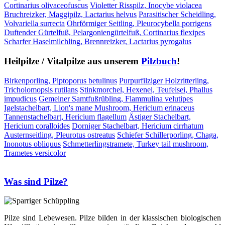
Cortinarius olivaceofuscus
Violetter Risspilz, Inocybe violacea
Bruchreizker, Maggipilz, Lactarius helvus
Parasitischer Scheidling,
Volvariella surrecta
Ohrförmiger Seitling, Pleurocybella porrigens
Duftender Gürtelfuß, Pelargoniengürtelfuß, Cortinarius flexipes
Scharfer Haselmilchling, Brennreizker, Lactarius pyrogalus
Heilpilze / Vitalpilze aus unserem
Pilzbuch
!
Birkenporling, Piptoporus betulinus
Purpurfilziger Holzritterling,
Tricholomopsis rutilans
Stinkmorchel, Hexenei, Teufelsei, Phallus
impudicus
Gemeiner Samtfußrübling, Flammulina velutipes
Igelstachelbart, Lion's mane Mushroom, Hericium erinaceus
Tannenstachelbart, Hericium flagellum
Ästiger Stachelbart,
Hericium coralloides
Dorniger Stachelbart, Hericium cirrhatum
Austernseitling, Pleurotus ostreatus
Schiefer Schillerporling, Chaga,
Inonotus obliquus
Schmetterlingstramete, Turkey tail mushroom,
Trametes versicolor
Was sind Pilze?
Pilze sind Lebewesen. Pilze bilden in der klassischen biologischen