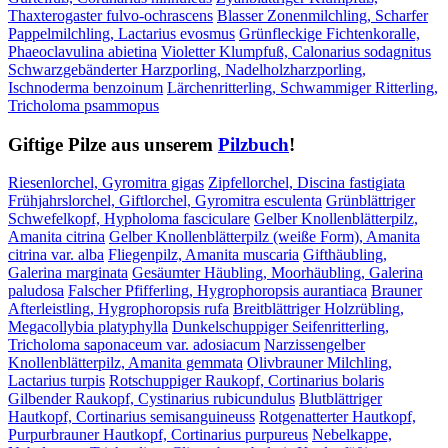
Thaxterogaster fulvo-ochrascens
Blasser Zonenmilchling, Scharfer
Pappelmilchling, Lactarius evosmus
Grünfleckige Fichtenkoralle,
Phaeoclavulina abietina
Violetter Klumpfuß, Calonarius sodagnitus
Schwarzgebänderter Harzporling, Nadelholzharzporling,
Ischnoderma benzoinum
Lärchenritterling, Schwammiger Ritterling,
Tricholoma psammopus
Giftige Pilze aus unserem
Pilzbuch
!
Riesenlorchel, Gyromitra gigas
Zipfellorchel, Discina fastigiata
Frühjahrslorchel, Giftlorchel, Gyromitra esculenta
Grünblättriger
Schwefelkopf, Hypholoma fasciculare
Gelber Knollenblätterpilz,
Amanita citrina
Gelber Knollenblätterpilz (weiße Form), Amanita
citrina var. alba
Fliegenpilz, Amanita muscaria
Gifthäubling,
Galerina marginata
Gesäumter Häubling, Moorhäubling, Galerina
paludosa
Falscher Pfifferling, Hygrophoropsis aurantiaca
Brauner
Afterleistling, Hygrophoropsis rufa
Breitblättriger Holzrübling,
Megacollybia platyphylla
Dunkelschuppiger Seifenritterling,
Tricholoma saponaceum var. adosiacum
Narzissengelber
Knollenblätterpilz, Amanita gemmata
Olivbrauner Milchling,
Lactarius turpis
Rotschuppiger Raukopf, Cortinarius bolaris
Gilbender Raukopf, Cystinarius rubicundulus
Blutblättriger
Hautkopf, Cortinarius semisanguineuss
Rotgenatterter Hautkopf,
Purpurbrauner Hautkopf, Cortinarius purpureus
Nebelkappe,