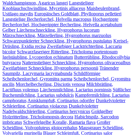
Waldchampignon, Agaricus langei
Langstieliger
Knoblauchschwindling, Mycetinis alliaceus
Maisbeulenbrand,
Ustilago maydis
Europäisches Goldblatt, Phylloporus pelletieri
Langstielige Becherlorchel, Helvella macropus
Hochgerippte
Becherlorchel, Hochgerippter Becherling, Helvella acetabulum
Gelber Lärchenschneckling, Hygrophorus lucorum
Märzschneckling, Märzellerling, Hygrophorus marzuolus
Schwarzpunktierter Schneckling, Hygrophorus pustulatus
Kreisel-
Drüsling, Exidia recisa
Zweifarbiger Lacktrichterling, Laccaria
bicolor
Schwarzfaseriger Ritterling, Tricholoma portentosum
Igelstäubling, Lycoperdon echinatum
Butterrübling, Rhodocollybia
butyracea
Natternstieliger Schneckling, Hygrophorus olivaceoalbus
Zweifarbiger Schneckling, Hygrophorus persoonii
Tränender
Saumpilz, Lacrymaria lacrymabunda
Schildförmige
Scheibchenlorchel, Gyromitra parma
Scheibchenlorchel, Gyromitra
ancilis
Morchelbecherling, Disciotis venosa
Milchbrätling,
Lactifluus volemus
Lärchenmilchling, Lactarius porninsis
Süßlicher
Buchenmilchling, Lactarius subdulcis
Kampfermilchling, Lactarius
camphoratus
Anisklumpfuß, Cortinarius odorifer
Dunkelvioletter
Schleierling, Cortinarius violaceus
Dunkelvioletter
Nadelwaldschleierling, Cortinarius hercynicus
Goldgelber
Holzritterling, Tricholomopsis decora
Habichtspilz, Sarcodon
imbricatus
Schwefelgelbe Koralle, Ramaria flava
Großer
Scheidling, Volvopluteus gloiocephalus
Mausgrauer Scheidling,
Volvariella murinella
Blauer Schleimfuß, Cortinarius salor