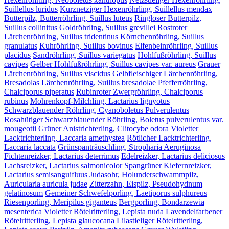
Suillellus luridus
Kurznetziger Hexenröhrling, Suillellus mendax
Butterpilz, Butterröhrling, Suillus luteus
Ringloser Butterpilz,
Suillus collinitus
Goldröhrling, Suillus grevillei
Rostroter
Lärchenröhrling, Suillus tridentinus
Körnchenröhrling, Suillus
granulatus
Kuhröhrling, Suillus bovinus
Elfenbeinröhrling, Suillus
placidus
Sandröhrling, Suillus variegatus
Hohlfußröhrling, Suillus
cavipes
Gelber Hohlfußröhrling, Suillus cavipes var. aureus
Grauer
Lärchenröhrling, Suillus viscidus
Gelbfleischiger Lärchenröhrling,
Bresadolas Lärchenröhrling, Suillus bresadolae
Pfefferröhrling,
Chalciporus piperatus
Rubinroter Zwergröhrling, Chalciporus
rubinus
Mohrenkopf-Milchling, Lactarius lignyotus
Schwarzblauender Röhrling, Cyanoboletus Pulverulentus
Rosahütiger Schwarzblauender Röhrling, Boletus pulverulentus var.
mougeotii
Grüner Anistrichterling, Clitocybe odora
Violetter
Lacktrichterling, Laccaria amethystea
Rötlicher Lacktrichterling,
Laccaria laccata
Grünspanträuschling, Stropharia Aeruginosa
Fichtenreizker, Lactarius deterrimus
Edelreizker, Lactarius deliciosus
Lachsreizker, Lactarius salmonicolor
Spangrüner Kiefernreizker,
Lactarius semisanguifluus
Judasohr, Holunderschwammpilz,
Auricularia auricula judae
Zitterzahn, Eispilz, Pseudohydnum
gelatinosum
Gemeiner Schwefelporling, Laetiporus sulphureus
Riesenporling, Meripilus giganteus
Bergporling, Bondarzewia
mesenterica
Violetter Rötelritterling, Lepista nuda
Lavendelfarbener
Rötelritterling, Lepista glaucocana
Lilastieliger Rötelritterling,