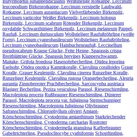
Butyriboletus subappendiculatus
Weißstielige Rotkappe, Leccinum
leucopodium
Birkenrotkappe, Leccinum versipelle
Laubwald-
Rotkappe, Leccinum aurantiacum
Vielverfärbender Birkenpilz,
Leccinum variicolor
Weißer Birkenpilz, Leccinum holopus
Birkenpilz, Leccinum scabrum
Rötender Birkenpilz, Leccinum
oxydabile
Schwarzhütiger Birkenpilz, Leccinum melaneum
Pappel-
Raufuß, Leccinum duriusculum
Wollstieliger Raufußröhrling (weiße
Form), Leccinum cyaneobasileucum
Wollstieliger Raufußröhrling,
Leccinum cyaneobasileucum
Hainbuchenraufuß, Leccinellum
pseudoscabrum
Krause Glucke, Fette Henne, Sparassis crispa
Breitblättrige Glucke, Sparassis brevipes
Klapperschwamm,
Maitake, Grifola frondosa
Hasenohrbecherling, Otidea leporina
Eselsohr, Otidea onotica
Kammkoralle, Clavulina coralloides
Graue
Koralle, Grauer Keulenpilz, Clavulina cinerea
Runzelige Koralle,
Runzeliger Keulenpilz, Clavulina rugosa
Orangebecherling, Aleuria
aurantia
Zinnoberroter Prachtbecherling, Sarcoscypha austriaca
Blasiger Becherling, Peziza vesiculosa
Parasol, Riesenschirmling,
Macrolepiota procera
Rußbrauner Riesenschirmling, Düsterer
Parasol, Macrolepiota procera var. fuliginosa
Sternschuppiger
Riesenschirmling, Macrolepiota fuliginosa
Olivbrauner
Safranschirmling, Chlorophyllum olivieri
Amiant-
Körnchenschirmling, Cystoderma amianthinum
Starkriechender
Körnchenschirmling, Cystoderma carcharias
Rostroter
Körnchenschirmling, Cystodermella granulosa
Kaffeebrauner
Gabeltrichterling, Pseudoclitocybe cyathiformis
Schopftintling,