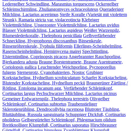
Ledergelber Schwindling, Marasmius torquescens
Ockergelber
Schleimschirmling, Zhuliangomyces ochraceoluteus
Queraderiger
Milchling, Lactarius acerrimus
Steife Koralle (Varietät mit violettem
Strunk), Ramaria stricta var. violaceotincta
Klebriger
Violettmilchling, Ungezonter Violettmilchling, Lactarius uvidus
Blasser Violettmilchling, Lactarius aspideus
Weißer Warzenpilz,
Blumenlederkoralle, Thelephora penicillata
Gelbverfärbender
Schneckling, Hygrophorus discoxanthus
Binsenkeule,
Binsenröhrenkeule, Typhula filiformis
Ellerlings-Scheinhelmling,
Rasenscheinhelmling, Hemimycena mairei
Spechttintling,
Elsterntintling, Coprinopsis picacea
Angebrannter Rauchporling,
Bjerkandera adusta
Braune Borstentramete, Braune Auentramete,
Coriolopsis gallica
Leuchtender Weichporling, Pycnoporellus
fulgens
Sternenrotz, Cyanobakterien, Nostoc
Grubiger
Korkstacheling, Hydnellum scrobiculatum
Scharfer Korkstacheling,
Blutender Korkstacheling, Hydnellum peckii
Braungrüner Zärtling /
Rötling, Entoloma incanum agg.
Verfärbender Schleimkopf,
Cortinarius largus
Pechschwarzer Milchling, Lactarius picinus
Gemeiner Erdwarzenpilz, Thelephora terrestris
Olivgelber
Schleimkopf, Cortinarius subtortus
Traubenstieliger
Sklerotienrübling, Dendrocollybia racemosa
Blutroter Täubling,
Bluttäubling, Russula sanguinaria
Schuppiger Dickfuß, Cortinarius
pholideus
Gelbgegürtelter Schleimkopf, Phlegmacium olidum
Breitknolliger Klumpfuß, Cortinarius saporatus
Hirschbrauner
Gürtelfuß, Cortinarius hinnuleus
Zyanblättriger Klumpfuß,