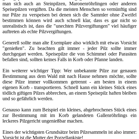
man sich auch an Steinpilzen, Maronenröhrlingen oder anderen
Speisepilzen vergiften. Da die meisten Menschen so vernünftig sind
nur Pilze zu verspeisen bei denen sich die Sammler ohne Zweifel
bestimmen können wird auch schnell klar, dass es gar nicht so
unrealistisch ist, dass die "unechten Pilzvergiftungen" viel häufiger
auftreten als echte Pilzvergiftungen.
Generell sollte man alte Exemplare also wirklich mit etwas Vorsicht
"genießen". Zu beachten gilt immer - jeder Pilz sollte immer
durchgegart werden. Speisepilze die von Schimmel oder Parasiten
befallen sind, sollten keines Falls in Korb oder Pfanne landen.
Ein weiterer wichtiger Tipp: Wer unbekannte Pilze zur genauen
Bestimmung aus dem Wald mit nach Hause nehmen möchte, sollte
diese Pilze immer vollkommen getrennt - am besten in einem
eigenen Korb - transportieren. Schnell kann ein kleines Stück eines
tödlich giftigen Pilzes abbrechen, an einem Speisepilz haften bleiben
und so gefährlich werden.
Genauso kann zum Beispiel ein kleines, abgebrochenes Stück eines
zur Bestimmung mit im Korb gelandeten Gallenröhrlings ein
leckeres Pilzgericht ungenießbar machen.
Eines der wichtigsten Grundsätze beim Pilzesammeln ist also immer:
Vorsicht ist die Mutter der Porzellankiste!