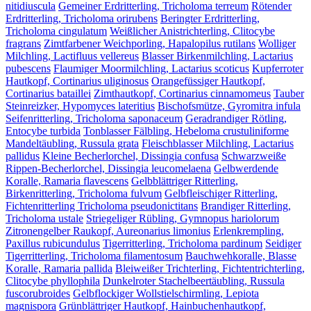
nitidiuscula
Gemeiner Erdritterling, Tricholoma terreum
Rötender
Erdritterling, Tricholoma orirubens
Beringter Erdritterling,
Tricholoma cingulatum
Weißlicher Anistrichterling, Clitocybe
fragrans
Zimtfarbener Weichporling, Hapalopilus rutilans
Wolliger
Milchling, Lactifluus vellereus
Blasser Birkenmilchling, Lactarius
pubescens
Flaumiger Moormilchling, Lactarius scoticus
Kupferroter
Hautkopf, Cortinarius uliginosus
Orangefüssiger Hautkopf,
Cortinarius bataillei
Zimthautkopf, Cortinarius cinnamomeus
Tauber
Steinreizker, Hypomyces lateritius
Bischofsmütze, Gyromitra infula
Seifenritterling, Tricholoma saponaceum
Geradrandiger Rötling,
Entocybe turbida
Tonblasser Fälbling, Hebeloma crustuliniforme
Mandeltäubling, Russula grata
Fleischblasser Milchling, Lactarius
pallidus
Kleine Becherlorchel, Dissingia confusa
Schwarzweiße
Rippen-Becherlorchel, Dissingia leucomelaena
Gelbwerdende
Koralle, Ramaria flavescens
Gelbblättriger Ritterling,
Birkenritterling, Tricholoma fulvum
Gelbfleischiger Ritterling,
Fichtenritterling Tricholoma pseudonictitans
Brandiger Ritterling,
Tricholoma ustale
Striegeliger Rübling, Gymnopus hariolorum
Zitronengelber Raukopf, Aureonarius limonius
Erlenkrempling,
Paxillus rubicundulus
Tigerritterling, Tricholoma pardinum
Seidiger
Tigerritterling, Tricholoma filamentosum
Bauchwehkoralle, Blasse
Koralle, Ramaria pallida
Bleiweißer Trichterling, Fichtentrichterling,
Clitocybe phyllophila
Dunkelroter Stachelbeertäubling, Russula
fuscorubroides
Gelbflockiger Wollstielschirmling, Lepiota
magnispora
Grünblättriger Hautkopf, Hainbuchenhautkopf,