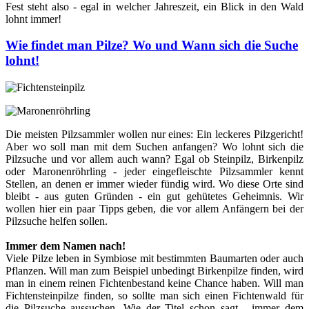
Fest steht also - egal in welcher Jahreszeit, ein Blick in den Wald
lohnt immer!
Wie findet man Pilze? Wo und Wann sich die Suche
lohnt!
Die meisten Pilzsammler wollen nur eines: Ein leckeres Pilzgericht!
Aber wo soll man mit dem Suchen anfangen? Wo lohnt sich die
Pilzsuche und vor allem auch wann? Egal ob Steinpilz, Birkenpilz
oder Maronenröhrling - jeder eingefleischte Pilzsammler kennt
Stellen, an denen er immer wieder fündig wird. Wo diese Orte sind
bleibt - aus guten Gründen - ein gut gehütetes Geheimnis. Wir
wollen hier ein paar Tipps geben, die vor allem Anfängern bei der
Pilzsuche helfen sollen.
Immer dem Namen nach!
Viele Pilze leben in Symbiose mit bestimmten Baumarten oder auch
Pflanzen. Will man zum Beispiel unbedingt Birkenpilze finden, wird
man in einem reinen Fichtenbestand keine Chance haben. Will man
Fichtensteinpilze finden, so sollte man sich einen Fichtenwald für
die Pilzsuche aussuchen. Wie der Titel schon sagt - immer dem