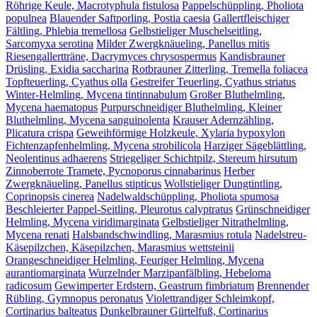
Röhrige Keule, Macrotyphula fistulosa
Pappelschüppling, Pholiota
populnea
Blauender Saftporling, Postia caesia
Gallertfleischiger
Fältling, Phlebia tremellosa
Gelbstieliger Muschelseitling,
Sarcomyxa serotina
Milder Zwergknäueling, Panellus mitis
Riesengallertträne, Dacrymyces chrysospermus
Kandisbrauner
Drüsling, Exidia saccharina
Rotbrauner Zitterling, Tremella foliacea
Topfteuerling, Cyathus olla
Gestreifer Teuerling, Cyathus striatus
Winter-Helmling, Mycena tintinnabulum
Großer Bluthelmling,
Mycena haematopus
Purpurschneidiger Bluthelmling, Kleiner
Bluthelmling, Mycena sanguinolenta
Krauser Adernzähling,
Plicatura crispa
Geweihförmige Holzkeule, Xylaria hypoxylon
Fichtenzapfenhelmling, Mycena strobilicola
Harziger Sägeblättling,
Neolentinus adhaerens
Striegeliger Schichtpilz, Stereum hirsutum
Zinnoberrote Tramete, Pycnoporus cinnabarinus
Herber
Zwergknäueling, Panellus stipticus
Wollstieliger Dungtintling,
Coprinopsis cinerea
Nadelwaldschüppling, Pholiota spumosa
Beschleierter Pappel-Seitling, Pleurotus calyptratus
Grünschneidiger
Helmling, Mycena viridimarginata
Gelbstieliger Nitrathelmling,
Mycena renati
Halsbandschwindling, Marasmius rotula
Nadelstreu-
Käsepilzchen, Käsepilzchen, Marasmius wettsteinii
Orangeschneidiger Helmling, Feuriger Helmling, Mycena
aurantiomarginata
Wurzelnder Marzipanfälbling, Hebeloma
radicosum
Gewimperter Erdstern, Geastrum fimbriatum
Brennender
Rübling, Gymnopus peronatus
Violettrandiger Schleimkopf,
Cortinarius balteatus
Dunkelbrauner Gürtelfuß, Cortinarius