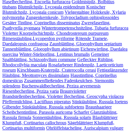
Haselbecherling, Encoelia furfuracea
Goldmistpilz, Bolbitius
titubans
Blutmilchpilz, Lycogala epidendrum
Konischer
Blutmilchpilz, Lycogala conicum
Vielgestaltige Holzkeule, Xylaria
polymorpha
Zungenkernkeule, Tolypocladium ophioglossoides
Gesäter Tintling, Coprinellus disseminatus
Zwergfaserling,
Psathyrella pygmaea
Wintertrompetenschnitzling, Tubaria furfuracea
Violetter Knorpelschichtpilz, Chondrostereum purpureum
Birnenstäubling,Lycoperdon pyriforme
Rötende Tramete,
Daedaleopsis confragosa
Zaunblättling, Gloeophyllum sepiarium
Tannenblättling, Gloeophyllum abietinum
Eichenwirrling, Daedalea
quercina
Winter-Stielporling, Lentinus brumalis
Gemeiner
Spaltblättling, Schizophyllum commune
Gefleckter Rübling,
Rhodocollybia maculata
Rosafarbener Rindenpilz, Laeticorticium
roseum
Kirschbaum-Kraterpilz, Craterocolla cerasi
Fettigglänzender
Häubling, Meottomyces dissimulans
Haustintling, Coprinellus
domesticus
Zusammenfließendes Fadenkeulchen, Stemonitis
splendens
Buchenwaldbecherling, Peziza arvernensis
Riesenbecherling, Peziza varia
Braunvioletter
Brandstellenbecherling, Violetter Becherling, Geoscypha violacea
Pfeffermilchling, Lactifluus piperatus
Stinktäubling, Russula foetens
Gilbender Stinktäubling, Russula subfoetens
Braunhaariger
Scheibchentintling, Parasola auricoma
Scharfer Glanztäubling,
Russula firmula
Sonnentäubling, Russula solaris
Blaublättriger
Klumpfuß, Cortinarius callochrous
Sägeblättriger Klumpfuß,
Cortinarius multiformis
Ohrlöffelstacheling, Auriscalpium vulgare