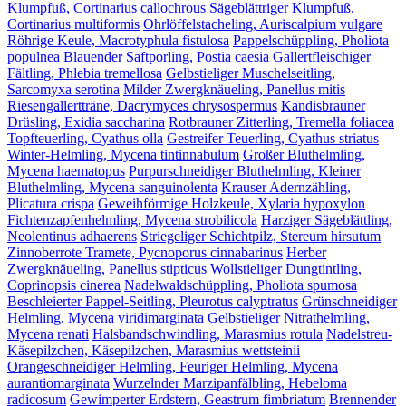
Klumpfuß, Cortinarius callochrous
Sägeblättriger Klumpfuß,
Cortinarius multiformis
Ohrlöffelstacheling, Auriscalpium vulgare
Röhrige Keule, Macrotyphula fistulosa
Pappelschüppling, Pholiota
populnea
Blauender Saftporling, Postia caesia
Gallertfleischiger
Fältling, Phlebia tremellosa
Gelbstieliger Muschelseitling,
Sarcomyxa serotina
Milder Zwergknäueling, Panellus mitis
Riesengallertträne, Dacrymyces chrysospermus
Kandisbrauner
Drüsling, Exidia saccharina
Rotbrauner Zitterling, Tremella foliacea
Topfteuerling, Cyathus olla
Gestreifer Teuerling, Cyathus striatus
Winter-Helmling, Mycena tintinnabulum
Großer Bluthelmling,
Mycena haematopus
Purpurschneidiger Bluthelmling, Kleiner
Bluthelmling, Mycena sanguinolenta
Krauser Adernzähling,
Plicatura crispa
Geweihförmige Holzkeule, Xylaria hypoxylon
Fichtenzapfenhelmling, Mycena strobilicola
Harziger Sägeblättling,
Neolentinus adhaerens
Striegeliger Schichtpilz, Stereum hirsutum
Zinnoberrote Tramete, Pycnoporus cinnabarinus
Herber
Zwergknäueling, Panellus stipticus
Wollstieliger Dungtintling,
Coprinopsis cinerea
Nadelwaldschüppling, Pholiota spumosa
Beschleierter Pappel-Seitling, Pleurotus calyptratus
Grünschneidiger
Helmling, Mycena viridimarginata
Gelbstieliger Nitrathelmling,
Mycena renati
Halsbandschwindling, Marasmius rotula
Nadelstreu-
Käsepilzchen, Käsepilzchen, Marasmius wettsteinii
Orangeschneidiger Helmling, Feuriger Helmling, Mycena
aurantiomarginata
Wurzelnder Marzipanfälbling, Hebeloma
radicosum
Gewimperter Erdstern, Geastrum fimbriatum
Brennender