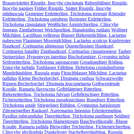
Braunvioletter Risspilz, Inocybe cincinnata
Rübenfüßiger Risspilz,
Inocybe napipes
Früher Risspilz, Später Risspilz, Inocybe
nitidiuscula
Gemeiner Erdritterling, Tricholoma terreum
Rötender
Erdritterling, Tricholoma orirubens
Beringter Erdritterling,
Tricholoma cingulatum
Weißlicher Anistrichterling, Clitocybe
fragrans
Zimtfarbener Weichporling, Hapalopilus rutilans
Wolliger
Milchling, Lactifluus vellereus
Blasser Birkenmilchling, Lactarius
pubescens
Flaumiger Moormilchling, Lactarius scoticus
Kupferroter
Hautkopf, Cortinarius uliginosus
Orangefüssiger Hautkopf,
Cortinarius bataillei
Zimthautkopf, Cortinarius cinnamomeus
Tauber
Steinreizker, Hypomyces lateritius
Bischofsmütze, Gyromitra infula
Seifenritterling, Tricholoma saponaceum
Geradrandiger Rötling,
Entocybe turbida
Tonblasser Fälbling, Hebeloma crustuliniforme
Mandeltäubling, Russula grata
Fleischblasser Milchling, Lactarius
pallidus
Kleine Becherlorchel, Dissingia confusa
Schwarzweiße
Rippen-Becherlorchel, Dissingia leucomelaena
Gelbwerdende
Koralle, Ramaria flavescens
Gelbblättriger Ritterling,
Birkenritterling, Tricholoma fulvum
Gelbfleischiger Ritterling,
Fichtenritterling Tricholoma pseudonictitans
Brandiger Ritterling,
Tricholoma ustale
Striegeliger Rübling, Gymnopus hariolorum
Zitronengelber Raukopf, Aureonarius limonius
Erlenkrempling,
Paxillus rubicundulus
Tigerritterling, Tricholoma pardinum
Seidiger
Tigerritterling, Tricholoma filamentosum
Bauchwehkoralle, Blasse
Koralle, Ramaria pallida
Bleiweißer Trichterling, Fichtentrichterling,
Clitocybe phyllophila
Dunkelroter Stachelbeertäubling, Russula