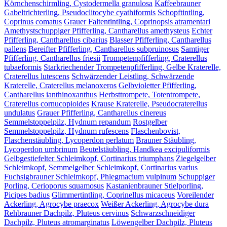
Körnchenschirmling, Cystodermella granulosa
Kaffeebrauner
Gabeltrichterling, Pseudoclitocybe cyathiformis
Schopftintling,
Coprinus comatus
Grauer Faltentintling, Coprinopsis atramentari
Amethystschuppiger Pfifferling, Cantharellus amethysteus
Echter
Pfifferling, Cantharellus cibarius
Blasser Pfifferling, Cantharellus
pallens
Bereifter Pfifferling, Cantharellus subpruinosus
Samtiger
Pfifferling, Cantharellus friesii
Trompetenpfifferling, Craterellus
tubaeformis
Starkriechender Trompetenpfifferling, Gelbe Kraterelle,
Craterellus lutescens
Schwärzender Leistling, Schwärzende
Kraterelle, Craterellus melanoxeros
Gelbvioletter Pfifferling,
Cantharellus ianthinoxanthus
Herbsttrompete, Totentrompete,
Craterellus cornucopioides
Krause Kraterelle, Pseudocraterellus
undulatus
Grauer Pfifferling, Cantharellus cinereus
Semmelstoppelpilz, Hydnum repandum
Rostgelber
Semmelstoppelpilz, Hydnum rufescens
Flaschenbovist,
Flaschenstäubling, Lycoperdon perlatum
Brauner Stäubling,
Lycoperdon umbrinum
Beutelstäubling, Handkea excipuliformis
Gelbgestiefelter Schleimkopf, Cortinarius triumphans
Ziegelgelber
Schleimkopf, Semmelgelber Schleimkopf, Cortinarius varius
Fuchsigbrauner Schleimkopf, Phlegmacium vulpinum
Schuppiger
Porling, Cerioporus squamosus
Kastanienbrauner Stielporling,
Picipes badius
Glimmertintling, Coprinellus micaceus
Voreilender
Ackerling, Agrocybe praecox
Weißer Ackerling, Agrocybe dura
Rehbrauner Dachpilz, Pluteus cervinus
Schwarzschneidiger
Dachpilz, Pluteus atromarginatus
Löwengelber Dachpilz, Pluteus