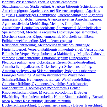
leoninus
Wiesenchampignon, Agaricus campestris
Stadtchampignon, Stadtegerling, Agaricus bitorquis
Schiefknolliger
Anischampignon, Agaricus essettei
Riesenchampignon, Agaricus
augustus
Großsporiger Champignon, Riesenchampignon, Agaricus
urinascens
Schafchampignon, Agaricus arvensis
Anischampignon,
Agaricus silvicola
Mehlräsling, Mehlpilz, Clitopilus prunulus
Aniszähling, Lentinellus cochleatus
Spitzmorchel, Morchella elata
Speisemorchel, Morchella esculenta
Dickfüßige Speisemorchel,
Morchella crassipes
Käppchenmorchel, Morchella semilibera
Frühjahrsweichritterling, Melanoleuca cognata
Raustielweichritterling, Melanoleuca verrucipes
Runzelige
Fingerhutverpel, Verpa digitaliformis
Fingerhutverpel, Verpa conica
Böhmische Verpel, Verpa bohemica
Mairitterling, Maipilz, Calocybe
gambosa
Schlehenrötling, Entoloma sepium
Lungenseitling,
Pleurotus pulmonarius
Ockergrauer Riesen-Scheidenstreifling,
Amanita lividopallescens
Dickscheidiger Scheidenstreifling,
Amanita pachyvolvata
Sklerotienporling, Polyporus tuberaster
Fransiger Wulstling, Amanita strobiliformis
Wurzelnder
Schleimrübling, Hymenopellis radicata
Waldfreundrübling,
Gemeiner Rübling, Gymnopus dryophilus
Stachelsporige
Mäandertrüffel, Choiromyces meandriformis
Echter
Knoblauchschwindling, Mycetinis scorodonius
Blutroter
Filzröhrling, Hortiboletus rubellus
Harter Zinnobertäubling, Russula
rosea
Kleiner Rosatäubling, Russula minutula
Buchenschleimrübling, Oudemansiella mucida
Blauer Träuschling,