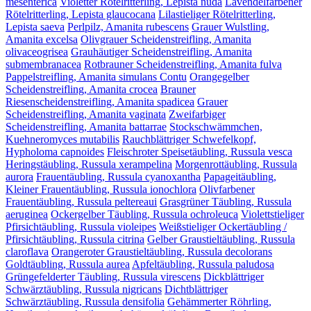
mesenterica
Violetter Rötelritterling, Lepista nuda
Lavendelfarbener
Rötelritterling, Lepista glaucocana
Lilastieliger Rötelritterling,
Lepista saeva
Perlpilz, Amanita rubescens
Grauer Wulstling,
Amanita excelsa
Olivgrauer Scheidenstreifling, Amanita
olivaceogrisea
Grauhäutiger Scheidenstreifling, Amanita
submembranacea
Rotbrauner Scheidenstreifling, Amanita fulva
Pappelstreifling, Amanita simulans Contu
Orangegelber
Scheidenstreifling, Amanita crocea
Brauner
Riesenscheidenstreifling, Amanita spadicea
Grauer
Scheidenstreifling, Amanita vaginata
Zweifarbiger
Scheidenstreifling, Amanita battarrae
Stockschwämmchen,
Kuehneromyces mutabilis
Rauchblättriger Schwefelkopf,
Hypholoma capnoides
Fleischroter Speisetäubling, Russula vesca
Heringstäubling, Russula xerampelina
Morgenrottäubling, Russula
aurora
Frauentäubling, Russula cyanoxantha
Papageitäubling,
Kleiner Frauentäubling, Russula ionochlora
Olivfarbener
Frauentäubling, Russula peltereaui
Grasgrüner Täubling, Russula
aeruginea
Ockergelber Täubling, Russula ochroleuca
Violettstieliger
Pfirsichtäubling, Russula violeipes
Weißstieliger Ockertäubling /
Pfirsichtäubling, Russula citrina
Gelber Graustieltäubling, Russula
claroflava
Orangeroter Graustieltäubling, Russula decolorans
Goldtäubling, Russula aurea
Apfeltäubling, Russula paludosa
Grüngefelderter Täubling, Russula virescens
Dickblättriger
Schwärztäubling, Russula nigricans
Dichtblättriger
Schwärztäubling, Russula densifolia
Gehämmerter Röhrling,