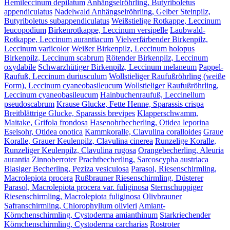
Hemileccinum depilatum
Anhängselröhrling, Butyriboletus
appendiculatus
Nadelwald Anhängselröhrling, Gelber Steinpilz,
Butyriboletus subappendiculatus
Weißstielige Rotkappe, Leccinum
leucopodium
Birkenrotkappe, Leccinum versipelle
Laubwald-
Rotkappe, Leccinum aurantiacum
Vielverfärbender Birkenpilz,
Leccinum variicolor
Weißer Birkenpilz, Leccinum holopus
Birkenpilz, Leccinum scabrum
Rötender Birkenpilz, Leccinum
oxydabile
Schwarzhütiger Birkenpilz, Leccinum melaneum
Pappel-
Raufuß, Leccinum duriusculum
Wollstieliger Raufußröhrling (weiße
Form), Leccinum cyaneobasileucum
Wollstieliger Raufußröhrling,
Leccinum cyaneobasileucum
Hainbuchenraufuß, Leccinellum
pseudoscabrum
Krause Glucke, Fette Henne, Sparassis crispa
Breitblättrige Glucke, Sparassis brevipes
Klapperschwamm,
Maitake, Grifola frondosa
Hasenohrbecherling, Otidea leporina
Eselsohr, Otidea onotica
Kammkoralle, Clavulina coralloides
Graue
Koralle, Grauer Keulenpilz, Clavulina cinerea
Runzelige Koralle,
Runzeliger Keulenpilz, Clavulina rugosa
Orangebecherling, Aleuria
aurantia
Zinnoberroter Prachtbecherling, Sarcoscypha austriaca
Blasiger Becherling, Peziza vesiculosa
Parasol, Riesenschirmling,
Macrolepiota procera
Rußbrauner Riesenschirmling, Düsterer
Parasol, Macrolepiota procera var. fuliginosa
Sternschuppiger
Riesenschirmling, Macrolepiota fuliginosa
Olivbrauner
Safranschirmling, Chlorophyllum olivieri
Amiant-
Körnchenschirmling, Cystoderma amianthinum
Starkriechender
Körnchenschirmling, Cystoderma carcharias
Rostroter