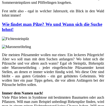
Sommersteinpilzen und Pfifferlingen losgehen.
Fest steht also - egal in welcher Jahreszeit, ein Blick in den Wald
lohnt immer!
Wie findet man Pilze? Wo und Wann sich die Suche
lohnt!
Die meisten Pilzsammler wollen nur eines: Ein leckeres Pilzgericht!
Aber wo soll man mit dem Suchen anfangen? Wo lohnt sich die
Pilzsuche und vor allem auch wann? Egal ob Steinpilz, Birkenpilz
oder Maronenröhrling - jeder eingefleischte Pilzsammler kennt
Stellen, an denen er immer wieder fündig wird. Wo diese Orte sind
bleibt - aus guten Gründen - ein gut gehütetes Geheimnis. Wir
wollen hier ein paar Tipps geben, die vor allem Anfängern bei der
Pilzsuche helfen sollen.
Immer dem Namen nach!
Viele Pilze leben in Symbiose mit bestimmten Baumarten oder auch
Pflanzen. Will man zum Beispiel unbedingt Birkenpilze finden, wird
man in einem reinen Fichtenbestand keine Chance haben. Will man