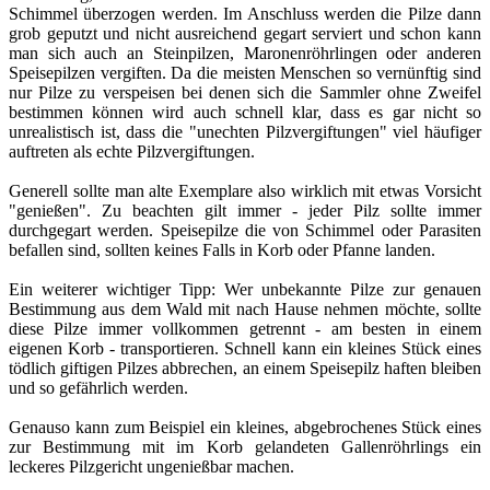
Schimmel überzogen werden. Im Anschluss werden die Pilze dann
grob geputzt und nicht ausreichend gegart serviert und schon kann
man sich auch an Steinpilzen, Maronenröhrlingen oder anderen
Speisepilzen vergiften. Da die meisten Menschen so vernünftig sind
nur Pilze zu verspeisen bei denen sich die Sammler ohne Zweifel
bestimmen können wird auch schnell klar, dass es gar nicht so
unrealistisch ist, dass die "unechten Pilzvergiftungen" viel häufiger
auftreten als echte Pilzvergiftungen.
Generell sollte man alte Exemplare also wirklich mit etwas Vorsicht
"genießen". Zu beachten gilt immer - jeder Pilz sollte immer
durchgegart werden. Speisepilze die von Schimmel oder Parasiten
befallen sind, sollten keines Falls in Korb oder Pfanne landen.
Ein weiterer wichtiger Tipp: Wer unbekannte Pilze zur genauen
Bestimmung aus dem Wald mit nach Hause nehmen möchte, sollte
diese Pilze immer vollkommen getrennt - am besten in einem
eigenen Korb - transportieren. Schnell kann ein kleines Stück eines
tödlich giftigen Pilzes abbrechen, an einem Speisepilz haften bleiben
und so gefährlich werden.
Genauso kann zum Beispiel ein kleines, abgebrochenes Stück eines
zur Bestimmung mit im Korb gelandeten Gallenröhrlings ein
leckeres Pilzgericht ungenießbar machen.