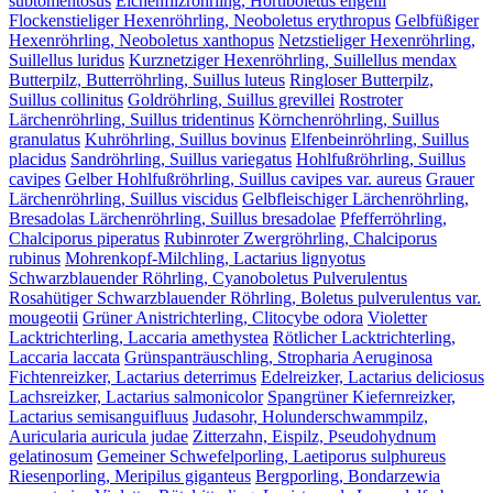
subtomentosus
Eichenfilzröhrling, Hortiboletus engelii
Flockenstieliger Hexenröhrling, Neoboletus erythropus
Gelbfüßiger
Hexenröhrling, Neoboletus xanthopus
Netzstieliger Hexenröhrling,
Suillellus luridus
Kurznetziger Hexenröhrling, Suillellus mendax
Butterpilz, Butterröhrling, Suillus luteus
Ringloser Butterpilz,
Suillus collinitus
Goldröhrling, Suillus grevillei
Rostroter
Lärchenröhrling, Suillus tridentinus
Körnchenröhrling, Suillus
granulatus
Kuhröhrling, Suillus bovinus
Elfenbeinröhrling, Suillus
placidus
Sandröhrling, Suillus variegatus
Hohlfußröhrling, Suillus
cavipes
Gelber Hohlfußröhrling, Suillus cavipes var. aureus
Grauer
Lärchenröhrling, Suillus viscidus
Gelbfleischiger Lärchenröhrling,
Bresadolas Lärchenröhrling, Suillus bresadolae
Pfefferröhrling,
Chalciporus piperatus
Rubinroter Zwergröhrling, Chalciporus
rubinus
Mohrenkopf-Milchling, Lactarius lignyotus
Schwarzblauender Röhrling, Cyanoboletus Pulverulentus
Rosahütiger Schwarzblauender Röhrling, Boletus pulverulentus var.
mougeotii
Grüner Anistrichterling, Clitocybe odora
Violetter
Lacktrichterling, Laccaria amethystea
Rötlicher Lacktrichterling,
Laccaria laccata
Grünspanträuschling, Stropharia Aeruginosa
Fichtenreizker, Lactarius deterrimus
Edelreizker, Lactarius deliciosus
Lachsreizker, Lactarius salmonicolor
Spangrüner Kiefernreizker,
Lactarius semisanguifluus
Judasohr, Holunderschwammpilz,
Auricularia auricula judae
Zitterzahn, Eispilz, Pseudohydnum
gelatinosum
Gemeiner Schwefelporling, Laetiporus sulphureus
Riesenporling, Meripilus giganteus
Bergporling, Bondarzewia