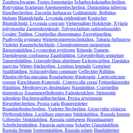
Zunderschwamm, Fomes fomentarius
Scharbockskrautbecherling,
Botryotinia ficariarum
Anemonenbecherling, Dumontinia tuberosa
Haselbecherling, Encoelia furfuracea
Goldmistpilz, Bolbitius
titubans
Blutmilchpilz, Lycogala epidendrum
Konischer
Blutmilchpilz, Lycogala conicum
Vielgestaltige Holzkeule, Xylaria
polymorpha
Zungenkernkeule, Tolypocladium ophioglossoides
Gesäter Tintling, Coprinellus disseminatus
Zwergfaserling,
Psathyrella pygmaea
Wintertrompetenschnitzling, Tubaria furfuracea
Violetter Knorpelschichtpilz, Chondrostereum purpureum
Birnenstäubling,Lycoperdon pyriforme
Rötende Tramete,
Daedaleopsis confragosa
Zaunblättling, Gloeophyllum sepiarium
Tannenblättling, Gloeophyllum abietinum
Eichenwirrling, Daedalea
quercina
Winter-Stielporling, Lentinus brumalis
Gemeiner
Spaltblättling, Schizophyllum commune
Gefleckter Rübling,
Rhodocollybia maculata
Rosafarbener Rindenpilz, Laeticorticium
roseum
Kirschbaum-Kraterpilz, Craterocolla cerasi
Fettigglänzender
Häubling, Meottomyces dissimulans
Haustintling, Coprinellus
domesticus
Zusammenfließendes Fadenkeulchen, Stemonitis
splendens
Buchenwaldbecherling, Peziza arvernensis
Riesenbecherling, Peziza varia
Braunvioletter
Brandstellenbecherling, Violetter Becherling, Geoscypha violacea
Pfeffermilchling, Lactifluus piperatus
Stinktäubling, Russula foetens
Gilbender Stinktäubling, Russula subfoetens
Braunhaariger
Scheibchentintling, Parasola auricoma
Scharfer Glanztäubling,
Russula firmula
Sonnentäubling, Russula solaris
Blaublättriger