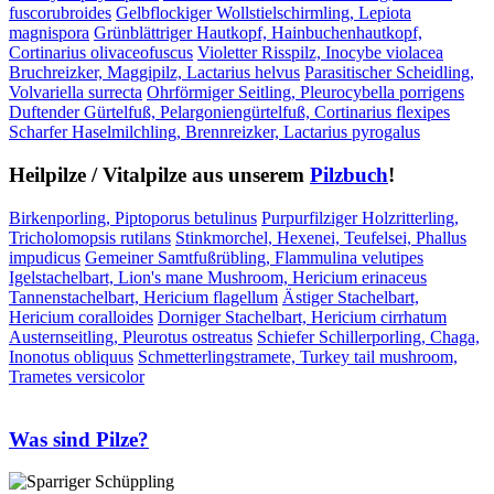
fuscorubroides
Gelbflockiger Wollstielschirmling, Lepiota
magnispora
Grünblättriger Hautkopf, Hainbuchenhautkopf,
Cortinarius olivaceofuscus
Violetter Risspilz, Inocybe violacea
Bruchreizker, Maggipilz, Lactarius helvus
Parasitischer Scheidling,
Volvariella surrecta
Ohrförmiger Seitling, Pleurocybella porrigens
Duftender Gürtelfuß, Pelargoniengürtelfuß, Cortinarius flexipes
Scharfer Haselmilchling, Brennreizker, Lactarius pyrogalus
Heilpilze / Vitalpilze aus unserem
Pilzbuch
!
Birkenporling, Piptoporus betulinus
Purpurfilziger Holzritterling,
Tricholomopsis rutilans
Stinkmorchel, Hexenei, Teufelsei, Phallus
impudicus
Gemeiner Samtfußrübling, Flammulina velutipes
Igelstachelbart, Lion's mane Mushroom, Hericium erinaceus
Tannenstachelbart, Hericium flagellum
Ästiger Stachelbart,
Hericium coralloides
Dorniger Stachelbart, Hericium cirrhatum
Austernseitling, Pleurotus ostreatus
Schiefer Schillerporling, Chaga,
Inonotus obliquus
Schmetterlingstramete, Turkey tail mushroom,
Trametes versicolor
Was sind Pilze?