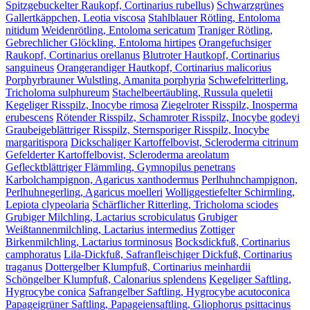
Spitzgebuckelter Raukopf, Cortinarius rubellus)
Schwarzgrünes
Gallertkäppchen, Leotia viscosa
Stahlblauer Rötling, Entoloma
nitidum
Weidenrötling, Entoloma sericatum
Traniger Rötling,
Gebrechlicher Glöckling, Entoloma hirtipes
Orangefuchsiger
Raukopf, Cortinarius orellanus
Blutroter Hautkopf, Cortinarius
sanguineus
Orangerandiger Hautkopf, Cortinarius malicorius
Porphyrbrauner Wulstling, Amanita porphyria
Schwefelritterling,
Tricholoma sulphureum
Stachelbeertäubling, Russula queletii
Kegeliger Risspilz, Inocybe rimosa
Ziegelroter Risspilz, Inosperma
erubescens
Rötender Risspilz, Schamroter Risspilz, Inocybe godeyi
Graubeigeblättriger Risspilz, Sternsporiger Risspilz, Inocybe
margaritispora
Dickschaliger Kartoffelbovist, Scleroderma citrinum
Gefelderter Kartoffelbovist, Scleroderma areolatum
Geflecktblättriger Flämmling, Gymnopilus penetrans
Karbolchampignon, Agaricus xanthodermus
Perlhuhnchampignon,
Perlhuhnegerling, Agaricus moelleri
Wolliggestiefelter Schirmling,
Lepiota clypeolaria
Schärflicher Ritterling, Tricholoma sciodes
Grubiger Milchling, Lactarius scrobiculatus
Grubiger
Weißtannenmilchling, Lactarius intermedius
Zottiger
Birkenmilchling, Lactarius torminosus
Bocksdickfuß, Cortinarius
camphoratus
Lila-Dickfuß, Safranfleischiger Dickfuß, Cortinarius
traganus
Dottergelber Klumpfuß, Cortinarius meinhardii
Schöngelber Klumpfuß, Calonarius splendens
Kegeliger Saftling,
Hygrocybe conica
Safrangelber Saftling, Hygrocybe acutoconica
Papageigrüner Saftling, Papageiensaftling, Gliophorus psittacinus