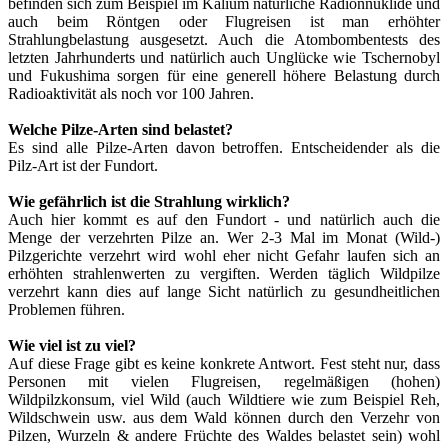
befinden sich zum Beispiel im Kalium natürliche Radionnuklide und
auch beim Röntgen oder Flugreisen ist man erhöhter
Strahlungbelastung ausgesetzt. Auch die Atombombentests des
letzten Jahrhunderts und natürlich auch Unglücke wie Tschernobyl
und Fukushima sorgen für eine generell höhere Belastung durch
Radioaktivität als noch vor 100 Jahren.
Welche Pilze-Arten sind belastet?
Es sind alle Pilze-Arten davon betroffen. Entscheidender als die
Pilz-Art ist der Fundort.
Wie gefährlich ist die Strahlung wirklich?
Auch hier kommt es auf den Fundort - und natürlich auch die
Menge der verzehrten Pilze an. Wer 2-3 Mal im Monat (Wild-)
Pilzgerichte verzehrt wird wohl eher nicht Gefahr laufen sich an
erhöhten strahlenwerten zu vergiften. Werden täglich Wildpilze
verzehrt kann dies auf lange Sicht natürlich zu gesundheitlichen
Problemen führen.
Wie viel ist zu viel?
Auf diese Frage gibt es keine konkrete Antwort. Fest steht nur, dass
Personen mit vielen Flugreisen, regelmäßigen (hohen)
Wildpilzkonsum, viel Wild (auch Wildtiere wie zum Beispiel Reh,
Wildschwein usw. aus dem Wald können durch den Verzehr von
Pilzen, Wurzeln & andere Früchte des Waldes belastet sein) wohl