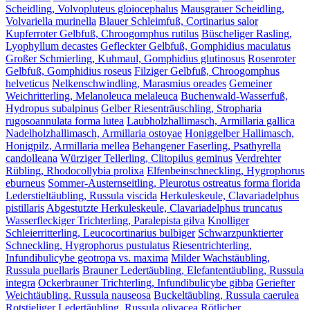
Scheidling, Volvopluteus gloiocephalus
Mausgrauer Scheidling,
Volvariella murinella
Blauer Schleimfuß, Cortinarius salor
Kupferroter Gelbfuß, Chroogomphus rutilus
Büscheliger Rasling,
Lyophyllum decastes
Gefleckter Gelbfuß, Gomphidius maculatus
Großer Schmierling, Kuhmaul, Gomphidius glutinosus
Rosenroter
Gelbfuß, Gomphidius roseus
Filziger Gelbfuß, Chroogomphus
helveticus
Nelkenschwindling, Marasmius oreades
Gemeiner
Weichritterling, Melanoleuca melaleuca
Buchenwald-Wasserfuß,
Hydropus subalpinus
Gelber Riesenträuschling, Stropharia
rugosoannulata forma lutea
Laubholzhallimasch, Armillaria gallica
Nadelholzhallimasch, Armillaria ostoyae
Honiggelber Hallimasch,
Honigpilz, Armillaria mellea
Behangener Faserling, Psathyrella
candolleana
Würziger Tellerling, Clitopilus geminus
Verdrehter
Rübling, Rhodocollybia prolixa
Elfenbeinschneckling, Hygrophorus
eburneus
Sommer-Austernseitling, Pleurotus ostreatus forma florida
Lederstieltäubling, Russula viscida
Herkuleskeule, Clavariadelphus
pistillaris
Abgestutzte Herkuleskeule, Clavariadelphus truncatus
Wasserfleckiger Trichterling, Paralepista gilva
Knolliger
Schleierritterling, Leucocortinarius bulbiger
Schwarzpunktierter
Schneckling, Hygrophorus pustulatus
Riesentrichterling,
Infundibulicybe geotropa vs. maxima
Milder Wachstäubling,
Russula puellaris
Brauner Ledertäubling, Elefantentäubling, Russula
integra
Ockerbrauner Trichterling, Infundibulicybe gibba
Geriefter
Weichtäubling, Russula nauseosa
Buckeltäubling, Russula caerulea
Rotstieliger Ledertäubling, Russula olivacea
Rötlicher