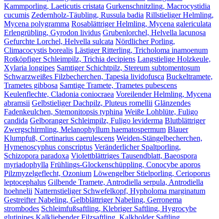
Kammporling, Laeticutis cristata
Gurkenschnitzling, Macrocystidia
cucumis
Zedernholz-Täubling, Russula badia
Rillstieliger Helmling,
Mycena polygramma
Rosablättriger Helmling, Mycena galericulata
Erlengrübling, Gyrodon lividus
Grubenlorchel, Helvella lacunosa
Gefurchte Lorchel, Helvella sulcata
Nördlicher Porling,
Climacocystis borealis
Lästiger Ritterling, Tricholoma inamoenum
Rotköpfiger Schleimpilz, Trichia decipiens
Langstielige Holzkeule,
Xylaria longipes
Samtiger Schichtpilz, Stereum subtomentosum
Schwarzweißes Filzbecherchen, Tapesia lividofusca
Buckeltramete,
Trametes gibbosa
Samtige Tramete, Trametes pubescens
Keulenflechte, Cladonia coniocraea
Voreilender Helmling, Mycena
abramsii
Gelbstieliger Dachpilz, Pluteus romellii
Glänzendes
Fadenkeulchen, Stemonitopsis typhina
Weiße Lohblüte, Fuligo
candida
Gelboranger Schleimpilz, Fuligo leviderma
Blutblättriger
Zwergschirmling, Melanophyllum haematospermum
Blauer
Klumpfuß, Cortinarius caerulescens
Weiden-Stängelbecherchen,
Hymenoscyphus conscriptus
Veränderlicher Spaltporling,
Schizopora paradoxa
Violettblättriges Tausendblatt, Baeospora
myriadophylla
Frühlings-Glockenschüppling, Conocybe aporos
Pilzmyzelgeflecht, Ozonium
Löwengelber Stielporling, Cerioporus
leptocephalus
Gilbende Tramete, Antrodiella serpula, Antrodiella
hoehnelii
Natternstieliger Schwefelkopf, Hypholoma marginatum
Gestreifter Nabeling, Gelbblättriger Nabeling, Gerronema
strombodes
Schleimfußsaftling, Klebriger Saftling, Hygrocybe
glutinipes
Kalkliebender Filzsaftling, Kalkholder Saftling,