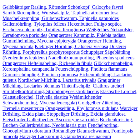
Gelbblättriger Rasling, Rötender Schönkopf, Calocybe favrei
Samtfußkrempling, Wurstsalatpilz, Tapinella atrotomentosa
Muschelkrempling, Grubenschwamm, Tapinella panuoides
Gallenröhrling, Tylopilus felleus
Hexenbutter, Fuligo septica
Fischeierschleimpilz, Tubifera ferruginosa
Weißgelbes Netzpolster,
Ceratiomyxa porioides
Orangeroter Kammpilz, Phlebia radiata
Gummihelmling, Mycena epipterygia
Orangeroter Helmling,
Mycena acicula
Klebriger Hörnling, Calocera viscosa
Düsterer
Röhrling, Porphyrellus porphyrosporus
Schuppiger Sägeblättling
(Neolentinus lepideus)
Nadelholzbraunporling, Phaeolus spadiceus
Orangeroter Heftelnabeling, Rickenella fibula
Glöckchennabeling,
Xeromphalina campanella
Feuerschüppling, Pholiota flammans
Gummischüppling, Pholiota gummosa
Eichenmilchling, Lactarius
quietus
Nordischer Milchling, Lactarius trivialis
Graugrüner
Milchling, Lactarius blennius
Tintenfischpilz, Clathrus archeri
Strubbelkopfröhrling, Strobilomyces strobilaceus
Elastische Lorchel,
Glattstiellorchel, Helvella elastica
Weißmilchender
Schwarzhelmling, Mycena leucogala)
Goldgelber Zitterling,
Tremella mesenterica
Orangeseitling, Phyllotopsis nidulans
Warziger
Drüsling, Exida plana
Stoppeliger Drüsling, Exidia glandulosa
Fleischroter Gallertbecher, Ascocoryne sarcoides
Buchenkreisling,
Buchen-Gallertkreisling, Neobulgaria pura
Fenchelporling,
Gloeophyllum odoratum
Rotrandiger Baumschwamm, Fomitopsis
pinicola
Harziger Lackporling, Ganoderma resinaceum