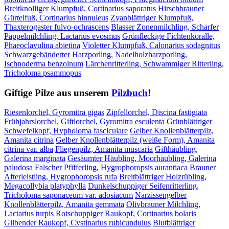
Breitknolliger Klumpfuß, Cortinarius saporatus
Hirschbrauner
Gürtelfuß, Cortinarius hinnuleus
Zyanblättriger Klumpfuß,
Thaxterogaster fulvo-ochrascens
Blasser Zonenmilchling, Scharfer
Pappelmilchling, Lactarius evosmus
Grünfleckige Fichtenkoralle,
Phaeoclavulina abietina
Violetter Klumpfuß, Calonarius sodagnitus
Schwarzgebänderter Harzporling, Nadelholzharzporling,
Ischnoderma benzoinum
Lärchenritterling, Schwammiger Ritterling,
Tricholoma psammopus
Giftige Pilze aus unserem
Pilzbuch
!
Riesenlorchel, Gyromitra gigas
Zipfellorchel, Discina fastigiata
Frühjahrslorchel, Giftlorchel, Gyromitra esculenta
Grünblättriger
Schwefelkopf, Hypholoma fasciculare
Gelber Knollenblätterpilz,
Amanita citrina
Gelber Knollenblätterpilz (weiße Form), Amanita
citrina var. alba
Fliegenpilz, Amanita muscaria
Gifthäubling,
Galerina marginata
Gesäumter Häubling, Moorhäubling, Galerina
paludosa
Falscher Pfifferling, Hygrophoropsis aurantiaca
Brauner
Afterleistling, Hygrophoropsis rufa
Breitblättriger Holzrübling,
Megacollybia platyphylla
Dunkelschuppiger Seifenritterling,
Tricholoma saponaceum var. adosiacum
Narzissengelber
Knollenblätterpilz, Amanita gemmata
Olivbrauner Milchling,
Lactarius turpis
Rotschuppiger Raukopf, Cortinarius bolaris
Gilbender Raukopf, Cystinarius rubicundulus
Blutblättriger