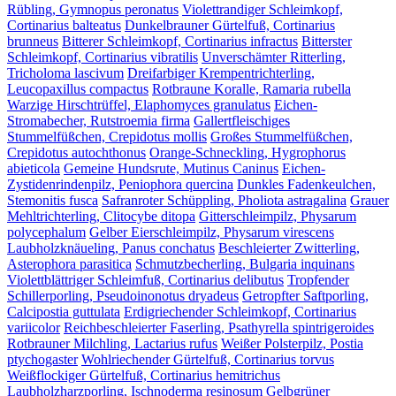
Rübling, Gymnopus peronatus
Violettrandiger Schleimkopf,
Cortinarius balteatus
Dunkelbrauner Gürtelfuß, Cortinarius
brunneus
Bitterer Schleimkopf, Cortinarius infractus
Bitterster
Schleimkopf, Cortinarius vibratilis
Unverschämter Ritterling,
Tricholoma lascivum
Dreifarbiger Krempentrichterling,
Leucopaxillus compactus
Rotbraune Koralle, Ramaria rubella
Warzige Hirschtrüffel, Elaphomyces granulatus
Eichen-
Stromabecher, Rutstroemia firma
Gallertfleischiges
Stummelfüßchen, Crepidotus mollis
Großes Stummelfüßchen,
Crepidotus autochthonus
Orange-Schneckling, Hygrophorus
abieticola
Gemeine Hundsrute, Mutinus Caninus
Eichen-
Zystidenrindenpilz, Peniophora quercina
Dunkles Fadenkeulchen,
Stemonitis fusca
Safranroter Schüppling, Pholiota astragalina
Grauer
Mehltrichterling, Clitocybe ditopa
Gitterschleimpilz, Physarum
polycephalum
Gelber Eierschleimpilz, Physarum virescens
Laubholzknäueling, Panus conchatus
Beschleierter Zwitterling,
Asterophora parasitica
Schmutzbecherling, Bulgaria inquinans
Violettblättriger Schleimfuß, Cortinarius delibutus
Tropfender
Schillerporling, Pseudoinonotus dryadeus
Getropfter Saftporling,
Calcipostia guttulata
Erdigriechender Schleimkopf, Cortinarius
variicolor
Reichbeschleierter Faserling, Psathyrella spintrigeroides
Rotbrauner Milchling, Lactarius rufus
Weißer Polsterpilz, Postia
ptychogaster
Wohlriechender Gürtelfuß, Cortinarius torvus
Weißflockiger Gürtelfuß, Cortinarius hemitrichus
Laubholzharzporling, Ischnoderma resinosum
Gelbgrüner