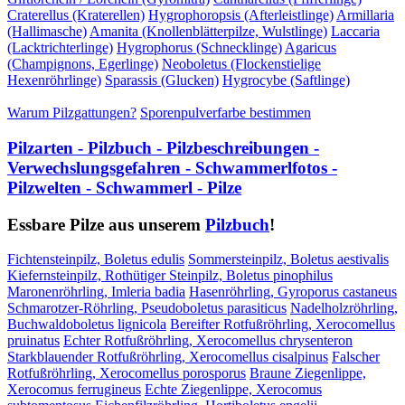
Craterellus (Kraterellen)
Hygrophoropsis (Afterleistlinge)
Armillaria
(Hallimasche)
Amanita (Knollenblätterpilze, Wulstlinge)
Laccaria
(Lacktrichterlinge)
Hygrophorus (Schnecklinge)
Agaricus
(Champignons, Egerlinge)
Neoboletus (Flockenstielige
Hexenröhrlinge)
Sparassis (Glucken)
Hygrocybe (Saftlinge)
Warum Pilzgattungen?
Sporenpulverfarbe bestimmen
Pilzarten - Pilzbuch - Pilzbeschreibungen -
Verwechslungsgefahren - Schwammerlfotos -
Pilzwelten - Schwammerl - Pilze
Essbare Pilze aus unserem
Pilzbuch
!
Fichtensteinpilz, Boletus edulis
Sommersteinpilz, Boletus aestivalis
Kiefernsteinpilz, Rothütiger Steinpilz, Boletus pinophilus
Maronenröhrling, Imleria badia
Hasenröhrling, Gyroporus castaneus
Schmarotzer-Röhrling, Pseudoboletus parasiticus
Nadelholzröhrling,
Buchwaldoboletus lignicola
Bereifter Rotfußröhrling, Xerocomellus
pruinatus
Echter Rotfußröhrling, Xerocomellus chrysenteron
Starkblauender Rotfußröhrling, Xerocomellus cisalpinus
Falscher
Rotfußröhrling, Xerocomellus porosporus
Braune Ziegenlippe,
Xerocomus ferrugineus
Echte Ziegenlippe, Xerocomus