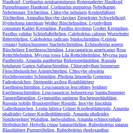
Hautkopf, Cortinarius semisanguineuss
Rotgenatterter Hautkopf,
Purpurbrauner Hautkopf, Cortinarius purpureus
Nebelkappe,
Nebelgrauer Trichterling, Clitocybe nebularis
Keulenfüßiger
Trichterling, Ampulloclitocybe clavipes
Ziegelroter Schwefelkopf,
Hypholoma lateritium
Weißer Büschelrasling, Lyophyllum
connatum
Kahler Krempling, Paxillus involutus
Großer Krempling,
Paxillus validus
Schönfußröhrling, Caloboletus calopus
Wurzelnder
Bitterröhrling, Caloboletus radicans
Stinkschirmling (Lepiota
cristata)
Spitzschuppiger Stachelschirmling, Echinoderma aspera
Büscheliger Egerlingsschirmling, Leucoagaricus americanus
Rosa
Rettichhelmling, Mycena rosea
Lila Rettichhelmling, Mycena pura
Pantherpilz, Amanita pantherina
Birkenspeitäubling, Russula
betularum
Garten-Safranschirmling, Chlorophyllum brunneum
Fleischbräunlicher Anistrichterling, Clitocybe obsoleta
Hochthronender Schüppling, Pholiota limonella
Gemeines
Fadenkeulchen, Stemonitis axifera
Rosablättriger
Egerlingsschirmling, Leucoagaricus leucothites
Seidiger
Egerlingsschirmling, Leucoagaricus holosericeus
Samtschuppiger
Tannenflämmling, Gymnopilus sapineus
Buchenspeitäubling,
Russula nobilis
Braunstreifiger Risspilz, Inocybe fuscidula
Gallertkäppchen, Leotia lubrica
Grüner Knollenblätterpilz, Amanita
phalloides
Grüner Knollenblätterpilz, Amanita phalloides
Spitzkegeliger Wulstling, Igelwulstling, Amanita echinocephala
Herbstlorchel, Helvella crispa
Satansröhrling, Rubroboletus satanas
Blasshütiger Purpurröhrling, Rubroboletus rhodoxanthus