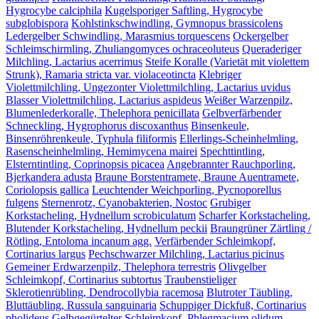
Hygrocybe calciphila
Kugelsporiger Saftling, Hygrocybe
subglobispora
Kohlstinkschwindling, Gymnopus brassicolens
Ledergelber Schwindling, Marasmius torquescens
Ockergelber
Schleimschirmling, Zhuliangomyces ochraceoluteus
Queraderiger
Milchling, Lactarius acerrimus
Steife Koralle (Varietät mit violettem
Strunk), Ramaria stricta var. violaceotincta
Klebriger
Violettmilchling, Ungezonter Violettmilchling, Lactarius uvidus
Blasser Violettmilchling, Lactarius aspideus
Weißer Warzenpilz,
Blumenlederkoralle, Thelephora penicillata
Gelbverfärbender
Schneckling, Hygrophorus discoxanthus
Binsenkeule,
Binsenröhrenkeule, Typhula filiformis
Ellerlings-Scheinhelmling,
Rasenscheinhelmling, Hemimycena mairei
Spechttintling,
Elsterntintling, Coprinopsis picacea
Angebrannter Rauchporling,
Bjerkandera adusta
Braune Borstentramete, Braune Auentramete,
Coriolopsis gallica
Leuchtender Weichporling, Pycnoporellus
fulgens
Sternenrotz, Cyanobakterien, Nostoc
Grubiger
Korkstacheling, Hydnellum scrobiculatum
Scharfer Korkstacheling,
Blutender Korkstacheling, Hydnellum peckii
Braungrüner Zärtling /
Rötling, Entoloma incanum agg.
Verfärbender Schleimkopf,
Cortinarius largus
Pechschwarzer Milchling, Lactarius picinus
Gemeiner Erdwarzenpilz, Thelephora terrestris
Olivgelber
Schleimkopf, Cortinarius subtortus
Traubenstieliger
Sklerotienrübling, Dendrocollybia racemosa
Blutroter Täubling,
Bluttäubling, Russula sanguinaria
Schuppiger Dickfuß, Cortinarius
pholideus
Gelbgegürtelter Schleimkopf, Phlegmacium olidum