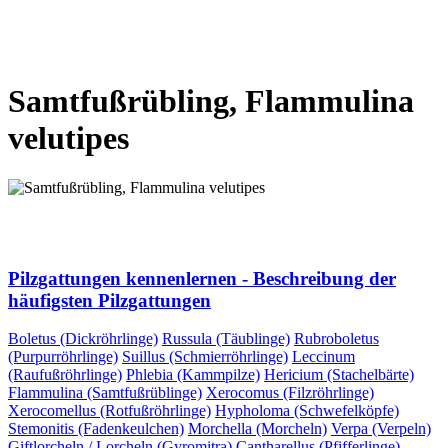
VORHERIGE SEITE
NÄCHSTE SEITE
Samtfußrübling, Flammulina
velutipes
VORHERIGE SEITE
NÄCHSTE SEITE
Pilzgattungen kennenlernen - Beschreibung der
häufigsten Pilzgattungen
Boletus (Dickröhrlinge)
Russula (Täublinge)
Rubroboletus
(Purpurröhrlinge)
Suillus (Schmierröhrlinge)
Leccinum
(Raufußröhrlinge)
Phlebia (Kammpilze)
Hericium (Stachelbärte)
Flammulina (Samtfußrüblinge)
Xerocomus (Filzröhrlinge)
Xerocomellus (Rotfußröhrlinge)
Hypholoma (Schwefelköpfe)
Stemonitis (Fadenkeulchen)
Morchella (Morcheln)
Verpa (Verpeln)
Giftlorcheln / Lorcheln (Gyromitra)
Cantharellus (Pfifferlinge)