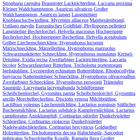
Stropharia caerulea
Braunroter Lacktrichterling, Laccaria proxima
Kleiner Waldchampignon, Agaricus silvaticus
Großer
Waldchampignon, Agaricus langei
Langstieliger
Knoblauchschwindling, Mycetinis alliaceus
Maisbeulenbrand,
Ustilago maydis
Europäisches Goldblatt, Phylloporus pelletieri
Langstielige Becherlorchel, Helvella macropus
Hochgerippte
Becherlorchel, Hochgerippter Becherling, Helvella acetabulum
Gelber Lärchenschneckling, Hygrophorus lucorum
Märzschneckling, Märzellerling, Hygrophorus marzuolus
Schwarzpunktierter Schneckling, Hygrophorus pustulatus
Kreisel-
Drüsling, Exidia recisa
Zweifarbiger Lacktrichterling, Laccaria
bicolor
Schwarzfaseriger Ritterling, Tricholoma portentosum
Igelstäubling, Lycoperdon echinatum
Butterrübling, Rhodocollybia
butyracea
Natternstieliger Schneckling, Hygrophorus olivaceoalbus
Zweifarbiger Schneckling, Hygrophorus persoonii
Tränender
Saumpilz, Lacrymaria lacrymabunda
Schildförmige
Scheibchenlorchel, Gyromitra parma
Scheibchenlorchel, Gyromitra
ancilis
Morchelbecherling, Disciotis venosa
Milchbrätling,
Lactifluus volemus
Lärchenmilchling, Lactarius porninsis
Süßlicher
Buchenmilchling, Lactarius subdulcis
Kampfermilchling, Lactarius
camphoratus
Anisklumpfuß, Cortinarius odorifer
Dunkelvioletter
Schleierling, Cortinarius violaceus
Dunkelvioletter
Nadelwaldschleierling, Cortinarius hercynicus
Goldgelber
Holzritterling, Tricholomopsis decora
Habichtspilz, Sarcodon
imbricatus
Schwefelgelbe Koralle, Ramaria flava
Großer