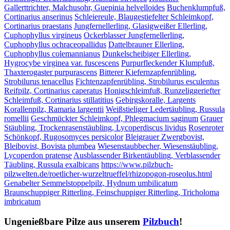
Gallerttrichter, Malchusohr, Guepinia helvelloides
Buchenklumpfuß,
Cortinarius anserinus
Schleiereule, Blaugestiefelter Schleimkopf,
Cortinarius praestans
Jungfernellerling, Glasigweißer Ellerling,
Cuphophyllus virgineus
Ockerblasser Jungfernellerling,
Cuphophyllus ochraceopallidus
Dattelbrauner Ellerling,
Cuphophyllus colemannianus
Dunkelscheibiger Ellerling,
Hygrocybe virginea var. fuscescens
Purpurfleckender Klumpfuß,
Thaxterogaster purpurascens
Bitterer Kiefernzapfenrübling,
Strobilurus tenacellus
Fichtenzapfenrübling, Strobilurus esculentus
Reifpilz, Cortinarius caperatus
Honigschleimfuß, Runzeliggeriefter
Schleimfuß, Cortinarius stillatitius
Gebirgskoralle, Largents
Korallenpilz, Ramaria largentii
Weißstieliger Ledertäubling, Russula
romellii
Geschmückter Schleimkopf, Phlegmacium saginum
Grauer
Stäubling, Trockenrasenstäubling, Lycoperdiscus lividus
Rosenroter
Schönkopf, Rugosomyces persicolor
Bleigrauer Zwergbovist,
Bleibovist, Bovista plumbea
Wiesenstaubbecher, Wiesenstäubling,
Lycoperdon pratense
Ausblassender Birkentäubling, Verblassender
Täubling, Russula exalbicans
https://www.pilzbuch-
pilzwelten.de/roetlicher-wurzeltrueffel/rhizopogon-roseolus.html
Genabelter Semmelstoppelpilz, Hydnum umbilicatum
Braunschuppiger Ritterling, Feinschuppiger Ritterling, Tricholoma
imbricatum
Ungenießbare Pilze aus unserem
Pilzbuch
!