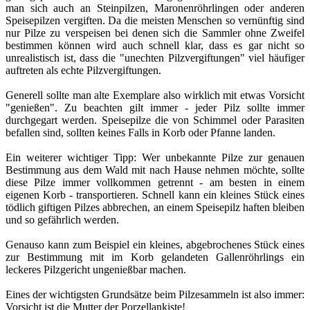
man sich auch an Steinpilzen, Maronenröhrlingen oder anderen
Speisepilzen vergiften. Da die meisten Menschen so vernünftig sind
nur Pilze zu verspeisen bei denen sich die Sammler ohne Zweifel
bestimmen können wird auch schnell klar, dass es gar nicht so
unrealistisch ist, dass die "unechten Pilzvergiftungen" viel häufiger
auftreten als echte Pilzvergiftungen.
Generell sollte man alte Exemplare also wirklich mit etwas Vorsicht
"genießen". Zu beachten gilt immer - jeder Pilz sollte immer
durchgegart werden. Speisepilze die von Schimmel oder Parasiten
befallen sind, sollten keines Falls in Korb oder Pfanne landen.
Ein weiterer wichtiger Tipp: Wer unbekannte Pilze zur genauen
Bestimmung aus dem Wald mit nach Hause nehmen möchte, sollte
diese Pilze immer vollkommen getrennt - am besten in einem
eigenen Korb - transportieren. Schnell kann ein kleines Stück eines
tödlich giftigen Pilzes abbrechen, an einem Speisepilz haften bleiben
und so gefährlich werden.
Genauso kann zum Beispiel ein kleines, abgebrochenes Stück eines
zur Bestimmung mit im Korb gelandeten Gallenröhrlings ein
leckeres Pilzgericht ungenießbar machen.
Eines der wichtigsten Grundsätze beim Pilzesammeln ist also immer:
Vorsicht ist die Mutter der Porzellankiste!