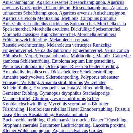
Anischampignon, Agaricus essettei
Riesenchampignon, Agaricus
augustus
Großsporiger Champignon, Riesenchampignon, Agaricus
urinascens
Schafchampignon, Agaricus arvensis
Anischampignon,
Agaricus silvicola
Mehlräsling, Mehlpilz, Clitopilus prunulus
Aniszähling, Lentinellus cochleatus
Spitzmorchel, Morchella elata
Speisemorchel, Morchella esculenta
Dickfüßige Speisemorchel,
Morchella crassipes
Käppchenmorchel, Morchella semilibera
Frühjahrsweichritterling, Melanoleuca cognata
Raustielweichritterling, Melanoleuca verrucipes
Runzelige
Fingerhutverpel, Verpa digitaliformis
Fingerhutverpel, Verpa conica
Böhmische Verpel, Verpa bohemica
Mairitterling, Maipilz, Calocybe
gambosa
Schlehenrötling, Entoloma sepium
Lungenseitling,
Pleurotus pulmonarius
Ockergrauer Riesen-Scheidenstreifling,
Amanita lividopallescens
Dickscheidiger Scheidenstreifling,
Amanita pachyvolvata
Sklerotienporling, Polyporus tuberaster
Fransiger Wulstling, Amanita strobiliformis
Wurzelnder
Schleimrübling, Hymenopellis radicata
Waldfreundrübling,
Gemeiner Rübling, Gymnopus dryophilus
Stachelsporige
Mäandertrüffel, Choiromyces meandriformis
Echter
Knoblauchschwindling, Mycetinis scorodonius
Blutroter
Filzröhrling, Hortiboletus rubellus
Harter Zinnobertäubling, Russula
rosea
Kleiner Rosatäubling, Russula minutula
Buchenschleimrübling, Oudemansiella mucida
Blauer Träuschling,
Stropharia caerulea
Braunroter Lacktrichterling, Laccaria proxima
Kleiner Waldchampignon, Agaricus silvaticus
Großer