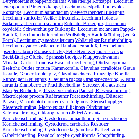
Butyriboletus subappendiculatus
Weißstielige Rotkappe, Leccinum
leucopodium
Birkenrotkappe, Leccinum versipelle
Laubwald-
Rotkappe, Leccinum aurantiacum
Vielverfärbender Birkenpilz,
Leccinum variicolor
Weißer Birkenpilz, Leccinum holopus
Birkenpilz, Leccinum scabrum
Rötender Birkenpilz, Leccinum
oxydabile
Schwarzhütiger Birkenpilz, Leccinum melaneum
Pappel-
Raufuß, Leccinum duriusculum
Wollstieliger Raufußröhrling (weiße
Form), Leccinum cyaneobasileucum
Wollstieliger Raufußröhrling,
Leccinum cyaneobasileucum
Hainbuchenraufuß, Leccinellum
pseudoscabrum
Krause Glucke, Fette Henne, Sparassis crispa
Breitblättrige Glucke, Sparassis brevipes
Klapperschwamm,
Maitake, Grifola frondosa
Hasenohrbecherling, Otidea leporina
Eselsohr, Otidea onotica
Kammkoralle, Clavulina coralloides
Graue
Koralle, Grauer Keulenpilz, Clavulina cinerea
Runzelige Koralle,
Runzeliger Keulenpilz, Clavulina rugosa
Orangebecherling, Aleuria
aurantia
Zinnoberroter Prachtbecherling, Sarcoscypha austriaca
Blasiger Becherling, Peziza vesiculosa
Parasol, Riesenschirmling,
Macrolepiota procera
Rußbrauner Riesenschirmling, Düsterer
Parasol, Macrolepiota procera var. fuliginosa
Sternschuppiger
Riesenschirmling, Macrolepiota fuliginosa
Olivbrauner
Safranschirmling, Chlorophyllum olivieri
Amiant-
Körnchenschirmling, Cystoderma amianthinum
Starkriechender
Körnchenschirmling, Cystoderma carcharias
Rostroter
Körnchenschirmling, Cystodermella granulosa
Kaffeebrauner
Gabeltrichterling, Pseudoclitocybe cyathiformis
Schopftintling,