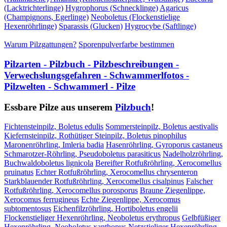
(Lacktrichterlinge)
Hygrophorus (Schnecklinge)
Agaricus
(Champignons, Egerlinge)
Neoboletus (Flockenstielige
Hexenröhrlinge)
Sparassis (Glucken)
Hygrocybe (Saftlinge)
Warum Pilzgattungen?
Sporenpulverfarbe bestimmen
Pilzarten - Pilzbuch - Pilzbeschreibungen -
Verwechslungsgefahren - Schwammerlfotos -
Pilzwelten - Schwammerl - Pilze
Essbare Pilze aus unserem
Pilzbuch
!
Fichtensteinpilz, Boletus edulis
Sommersteinpilz, Boletus aestivalis
Kiefernsteinpilz, Rothütiger Steinpilz, Boletus pinophilus
Maronenröhrling, Imleria badia
Hasenröhrling, Gyroporus castaneus
Schmarotzer-Röhrling, Pseudoboletus parasiticus
Nadelholzröhrling,
Buchwaldoboletus lignicola
Bereifter Rotfußröhrling, Xerocomellus
pruinatus
Echter Rotfußröhrling, Xerocomellus chrysenteron
Starkblauender Rotfußröhrling, Xerocomellus cisalpinus
Falscher
Rotfußröhrling, Xerocomellus porosporus
Braune Ziegenlippe,
Xerocomus ferrugineus
Echte Ziegenlippe, Xerocomus
subtomentosus
Eichenfilzröhrling, Hortiboletus engelii
Flockenstieliger Hexenröhrling, Neoboletus erythropus
Gelbfüßiger
Hexenröhrling, Neoboletus xanthopus
Netzstieliger Hexenröhrling,