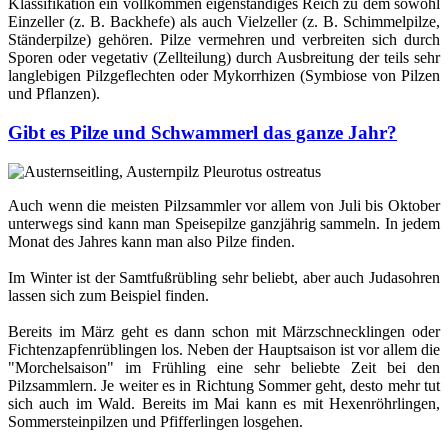
Klassifikation ein vollkommen eigenständiges Reich zu dem sowohl
Einzeller (z. B. Backhefe) als auch Vielzeller (z. B. Schimmelpilze,
Ständerpilze) gehören. Pilze vermehren und verbreiten sich durch
Sporen oder vegetativ (Zellteilung) durch Ausbreitung der teils sehr
langlebigen Pilzgeflechten oder Mykorrhizen (Symbiose von Pilzen
und Pflanzen).
Gibt es Pilze und Schwammerl das ganze Jahr?
Auch wenn die meisten Pilzsammler vor allem von Juli bis Oktober
unterwegs sind kann man Speisepilze ganzjährig sammeln. In jedem
Monat des Jahres kann man also Pilze finden.
Im Winter ist der Samtfußrübling sehr beliebt, aber auch Judasohren
lassen sich zum Beispiel finden.
Bereits im März geht es dann schon mit Märzschnecklingen oder
Fichtenzapfenrüblingen los. Neben der Hauptsaison ist vor allem die
"Morchelsaison" im Frühling eine sehr beliebte Zeit bei den
Pilzsammlern. Je weiter es in Richtung Sommer geht, desto mehr tut
sich auch im Wald. Bereits im Mai kann es mit Hexenröhrlingen,
Sommersteinpilzen und Pfifferlingen losgehen.