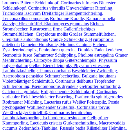
brunneus
Bitterer Schleimkopf, Cortinarius infractus
Bitterster
Schleimkopf, Cortinarius vibratilis
Unverschämter Ritterling,
Tricholoma lascivum
Dreifarbiger Krempentrichterling,
Leucopaxillus compactus
Rotbraune Koralle, Ramaria rubella
Warzige Hirschtrüffel, Elaphomyces granulatus
Eichen-
Stromabecher, Rutstroemia firma
Gallertfleischiges
Stummelfüßchen, Crepidotus mollis
Großes Stummelfüßchen,
Crepidotus autochthonus
Orange-Schneckling, Hygrophorus
abieticola
Gemeine Hundsrute, Mutinus Caninus
Eichen-
Zystidenrindenpilz, Peniophora quercina
Dunkles Fadenkeulchen,
Stemonitis fusca
Safranroter Schüppling, Pholiota astragalina
Grauer
Mehltrichterling, Clitocybe ditopa
Gitterschleimpilz, Physarum
polycephalum
Gelber Eierschleimpilz, Physarum virescens
Laubholzknäueling, Panus conchatus
Beschleierter Zwitterling,
Asterophora parasitica
Schmutzbecherling, Bulgaria inquinans
Violettblättriger Schleimfuß, Cortinarius delibutus
Tropfender
Schillerporling, Pseudoinonotus dryadeus
Getropfter Saftporling,
Calcipostia guttulata
Erdigriechender Schleimkopf, Cortinarius
variicolor
Reichbeschleierter Faserling, Psathyrella spintrigeroides
Rotbrauner Milchling, Lactarius rufus
Weißer Polsterpilz, Postia
ptychogaster
Wohlriechender Gürtelfuß, Cortinarius torvus
Weißflockiger Gürtelfuß, Cortinarius hemitrichus
Laubholzharzporling, Ischnoderma resinosum
Gelbgrüner
Kammporling, Laeticutis cristata
Gurkenschnitzling, Macrocystidia
cucumis
Zedernholz-Täubling, Russula badia
Rillstieliger Helmling,