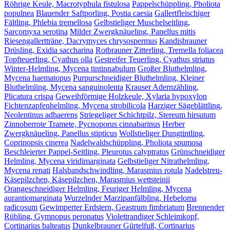
Röhrige Keule, Macrotyphula fistulosa
Pappelschüppling, Pholiota
populnea
Blauender Saftporling, Postia caesia
Gallertfleischiger
Fältling, Phlebia tremellosa
Gelbstieliger Muschelseitling,
Sarcomyxa serotina
Milder Zwergknäueling, Panellus mitis
Riesengallertträne, Dacrymyces chrysospermus
Kandisbrauner
Drüsling, Exidia saccharina
Rotbrauner Zitterling, Tremella foliacea
Topfteuerling, Cyathus olla
Gestreifer Teuerling, Cyathus striatus
Winter-Helmling, Mycena tintinnabulum
Großer Bluthelmling,
Mycena haematopus
Purpurschneidiger Bluthelmling, Kleiner
Bluthelmling, Mycena sanguinolenta
Krauser Adernzähling,
Plicatura crispa
Geweihförmige Holzkeule, Xylaria hypoxylon
Fichtenzapfenhelmling, Mycena strobilicola
Harziger Sägeblättling,
Neolentinus adhaerens
Striegeliger Schichtpilz, Stereum hirsutum
Zinnoberrote Tramete, Pycnoporus cinnabarinus
Herber
Zwergknäueling, Panellus stipticus
Wollstieliger Dungtintling,
Coprinopsis cinerea
Nadelwaldschüppling, Pholiota spumosa
Beschleierter Pappel-Seitling, Pleurotus calyptratus
Grünschneidiger
Helmling, Mycena viridimarginata
Gelbstieliger Nitrathelmling,
Mycena renati
Halsbandschwindling, Marasmius rotula
Nadelstreu-
Käsepilzchen, Käsepilzchen, Marasmius wettsteinii
Orangeschneidiger Helmling, Feuriger Helmling, Mycena
aurantiomarginata
Wurzelnder Marzipanfälbling, Hebeloma
radicosum
Gewimperter Erdstern, Geastrum fimbriatum
Brennender
Rübling, Gymnopus peronatus
Violettrandiger Schleimkopf,
Cortinarius balteatus
Dunkelbrauner Gürtelfuß, Cortinarius