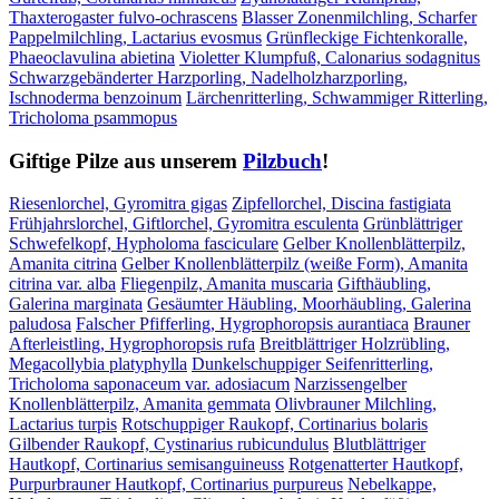
Thaxterogaster fulvo-ochrascens
Blasser Zonenmilchling, Scharfer
Pappelmilchling, Lactarius evosmus
Grünfleckige Fichtenkoralle,
Phaeoclavulina abietina
Violetter Klumpfuß, Calonarius sodagnitus
Schwarzgebänderter Harzporling, Nadelholzharzporling,
Ischnoderma benzoinum
Lärchenritterling, Schwammiger Ritterling,
Tricholoma psammopus
Giftige Pilze aus unserem
Pilzbuch
!
Riesenlorchel, Gyromitra gigas
Zipfellorchel, Discina fastigiata
Frühjahrslorchel, Giftlorchel, Gyromitra esculenta
Grünblättriger
Schwefelkopf, Hypholoma fasciculare
Gelber Knollenblätterpilz,
Amanita citrina
Gelber Knollenblätterpilz (weiße Form), Amanita
citrina var. alba
Fliegenpilz, Amanita muscaria
Gifthäubling,
Galerina marginata
Gesäumter Häubling, Moorhäubling, Galerina
paludosa
Falscher Pfifferling, Hygrophoropsis aurantiaca
Brauner
Afterleistling, Hygrophoropsis rufa
Breitblättriger Holzrübling,
Megacollybia platyphylla
Dunkelschuppiger Seifenritterling,
Tricholoma saponaceum var. adosiacum
Narzissengelber
Knollenblätterpilz, Amanita gemmata
Olivbrauner Milchling,
Lactarius turpis
Rotschuppiger Raukopf, Cortinarius bolaris
Gilbender Raukopf, Cystinarius rubicundulus
Blutblättriger
Hautkopf, Cortinarius semisanguineuss
Rotgenatterter Hautkopf,
Purpurbrauner Hautkopf, Cortinarius purpureus
Nebelkappe,