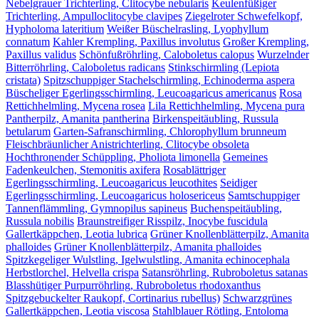
Nebelgrauer Trichterling, Clitocybe nebularis
Keulenfüßiger
Trichterling, Ampulloclitocybe clavipes
Ziegelroter Schwefelkopf,
Hypholoma lateritium
Weißer Büschelrasling, Lyophyllum
connatum
Kahler Krempling, Paxillus involutus
Großer Krempling,
Paxillus validus
Schönfußröhrling, Caloboletus calopus
Wurzelnder
Bitterröhrling, Caloboletus radicans
Stinkschirmling (Lepiota
cristata)
Spitzschuppiger Stachelschirmling, Echinoderma aspera
Büscheliger Egerlingsschirmling, Leucoagaricus americanus
Rosa
Rettichhelmling, Mycena rosea
Lila Rettichhelmling, Mycena pura
Pantherpilz, Amanita pantherina
Birkenspeitäubling, Russula
betularum
Garten-Safranschirmling, Chlorophyllum brunneum
Fleischbräunlicher Anistrichterling, Clitocybe obsoleta
Hochthronender Schüppling, Pholiota limonella
Gemeines
Fadenkeulchen, Stemonitis axifera
Rosablättriger
Egerlingsschirmling, Leucoagaricus leucothites
Seidiger
Egerlingsschirmling, Leucoagaricus holosericeus
Samtschuppiger
Tannenflämmling, Gymnopilus sapineus
Buchenspeitäubling,
Russula nobilis
Braunstreifiger Risspilz, Inocybe fuscidula
Gallertkäppchen, Leotia lubrica
Grüner Knollenblätterpilz, Amanita
phalloides
Grüner Knollenblätterpilz, Amanita phalloides
Spitzkegeliger Wulstling, Igelwulstling, Amanita echinocephala
Herbstlorchel, Helvella crispa
Satansröhrling, Rubroboletus satanas
Blasshütiger Purpurröhrling, Rubroboletus rhodoxanthus
Spitzgebuckelter Raukopf, Cortinarius rubellus)
Schwarzgrünes
Gallertkäppchen, Leotia viscosa
Stahlblauer Rötling, Entoloma