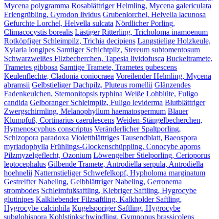
Mycena polygramma
Rosablättriger Helmling, Mycena galericulata
Erlengrübling, Gyrodon lividus
Grubenlorchel, Helvella lacunosa
Gefurchte Lorchel, Helvella sulcata
Nördlicher Porling,
Climacocystis borealis
Lästiger Ritterling, Tricholoma inamoenum
Rotköpfiger Schleimpilz, Trichia decipiens
Langstielige Holzkeule,
Xylaria longipes
Samtiger Schichtpilz, Stereum subtomentosum
Schwarzweißes Filzbecherchen, Tapesia lividofusca
Buckeltramete,
Trametes gibbosa
Samtige Tramete, Trametes pubescens
Keulenflechte, Cladonia coniocraea
Voreilender Helmling, Mycena
abramsii
Gelbstieliger Dachpilz, Pluteus romellii
Glänzendes
Fadenkeulchen, Stemonitopsis typhina
Weiße Lohblüte, Fuligo
candida
Gelboranger Schleimpilz, Fuligo leviderma
Blutblättriger
Zwergschirmling, Melanophyllum haematospermum
Blauer
Klumpfuß, Cortinarius caerulescens
Weiden-Stängelbecherchen,
Hymenoscyphus conscriptus
Veränderlicher Spaltporling,
Schizopora paradoxa
Violettblättriges Tausendblatt, Baeospora
myriadophylla
Frühlings-Glockenschüppling, Conocybe aporos
Pilzmyzelgeflecht, Ozonium
Löwengelber Stielporling, Cerioporus
leptocephalus
Gilbende Tramete, Antrodiella serpula, Antrodiella
hoehnelii
Natternstieliger Schwefelkopf, Hypholoma marginatum
Gestreifter Nabeling, Gelbblättriger Nabeling, Gerronema
strombodes
Schleimfußsaftling, Klebriger Saftling, Hygrocybe
glutinipes
Kalkliebender Filzsaftling, Kalkholder Saftling,
Hygrocybe calciphila
Kugelsporiger Saftling, Hygrocybe
subglobispora
Kohlstinkschwindling, Gymnopus brassicolens