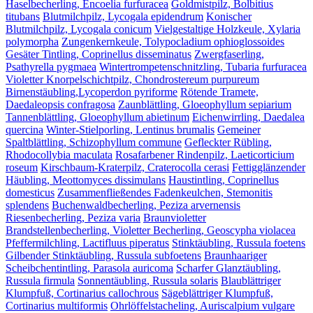
Haselbecherling, Encoelia furfuracea
Goldmistpilz, Bolbitius
titubans
Blutmilchpilz, Lycogala epidendrum
Konischer
Blutmilchpilz, Lycogala conicum
Vielgestaltige Holzkeule, Xylaria
polymorpha
Zungenkernkeule, Tolypocladium ophioglossoides
Gesäter Tintling, Coprinellus disseminatus
Zwergfaserling,
Psathyrella pygmaea
Wintertrompetenschnitzling, Tubaria furfuracea
Violetter Knorpelschichtpilz, Chondrostereum purpureum
Birnenstäubling,Lycoperdon pyriforme
Rötende Tramete,
Daedaleopsis confragosa
Zaunblättling, Gloeophyllum sepiarium
Tannenblättling, Gloeophyllum abietinum
Eichenwirrling, Daedalea
quercina
Winter-Stielporling, Lentinus brumalis
Gemeiner
Spaltblättling, Schizophyllum commune
Gefleckter Rübling,
Rhodocollybia maculata
Rosafarbener Rindenpilz, Laeticorticium
roseum
Kirschbaum-Kraterpilz, Craterocolla cerasi
Fettigglänzender
Häubling, Meottomyces dissimulans
Haustintling, Coprinellus
domesticus
Zusammenfließendes Fadenkeulchen, Stemonitis
splendens
Buchenwaldbecherling, Peziza arvernensis
Riesenbecherling, Peziza varia
Braunvioletter
Brandstellenbecherling, Violetter Becherling, Geoscypha violacea
Pfeffermilchling, Lactifluus piperatus
Stinktäubling, Russula foetens
Gilbender Stinktäubling, Russula subfoetens
Braunhaariger
Scheibchentintling, Parasola auricoma
Scharfer Glanztäubling,
Russula firmula
Sonnentäubling, Russula solaris
Blaublättriger
Klumpfuß, Cortinarius callochrous
Sägeblättriger Klumpfuß,
Cortinarius multiformis
Ohrlöffelstacheling, Auriscalpium vulgare