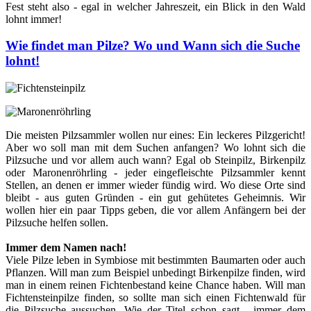
Fest steht also - egal in welcher Jahreszeit, ein Blick in den Wald
lohnt immer!
Wie findet man Pilze? Wo und Wann sich die Suche
lohnt!
Die meisten Pilzsammler wollen nur eines: Ein leckeres Pilzgericht!
Aber wo soll man mit dem Suchen anfangen? Wo lohnt sich die
Pilzsuche und vor allem auch wann? Egal ob Steinpilz, Birkenpilz
oder Maronenröhrling - jeder eingefleischte Pilzsammler kennt
Stellen, an denen er immer wieder fündig wird. Wo diese Orte sind
bleibt - aus guten Gründen - ein gut gehütetes Geheimnis. Wir
wollen hier ein paar Tipps geben, die vor allem Anfängern bei der
Pilzsuche helfen sollen.
Immer dem Namen nach!
Viele Pilze leben in Symbiose mit bestimmten Baumarten oder auch
Pflanzen. Will man zum Beispiel unbedingt Birkenpilze finden, wird
man in einem reinen Fichtenbestand keine Chance haben. Will man
Fichtensteinpilze finden, so sollte man sich einen Fichtenwald für
die Pilzsuche aussuchen. Wie der Titel schon sagt - immer dem