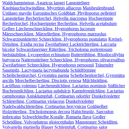
Waldchampignon, Agaricus langei
Langstieliger
Knoblauchschwindling, Mycetinis alliaceus
Maisbeulenbrand,
Ustilago maydis
Europäisches Goldblatt, Phylloporus pelletieri
Langstielige Becherlorchel, Helvella macropus
Hochgerippte
Becherlorchel, Hochgerippter Becherling, Helvella acetabulum
Gelber Lärchenschneckling, Hygrophorus lucorum
Märzschneckling, Märzellerling, Hygrophorus marzuolus
Schwarzpunktierter Schneckling, Hygrophorus pustulatus
Kreisel-
Drüsling, Exidia recisa
Zweifarbiger Lacktrichterling, Laccaria
bicolor
Schwarzfaseriger Ritterling, Tricholoma portentosum
Igelstäubling, Lycoperdon echinatum
Butterrübling, Rhodocollybia
butyracea
Natternstieliger Schneckling, Hygrophorus olivaceoalbus
Zweifarbiger Schneckling, Hygrophorus persoonii
Tränender
Saumpilz, Lacrymaria lacrymabunda
Schildförmige
Scheibchenlorchel, Gyromitra parma
Scheibchenlorchel, Gyromitra
ancilis
Morchelbecherling, Disciotis venosa
Milchbrätling,
Lactifluus volemus
Lärchenmilchling, Lactarius porninsis
Süßlicher
Buchenmilchling, Lactarius subdulcis
Kampfermilchling, Lactarius
camphoratus
Anisklumpfuß, Cortinarius odorifer
Dunkelvioletter
Schleierling, Cortinarius violaceus
Dunkelvioletter
Nadelwaldschleierling, Cortinarius hercynicus
Goldgelber
Holzritterling, Tricholomopsis decora
Habichtspilz, Sarcodon
imbricatus
Schwefelgelbe Koralle, Ramaria flava
Großer
Scheidling, Volvopluteus gloiocephalus
Mausgrauer Scheidling,
Volvariella murinella
Blauer Schleimfuß, Cortinarius salor