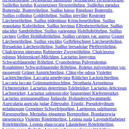
Suillellus luridus
Kurznetziger Hexenröhrling, Suillellus mendax
Butterpilz, Butterröhrling, Suillus luteus
Ringloser Butterpilz,
Suillus collinitus
Goldröhrling, Suillus grevillei
Rostroter
Lärchenröhrling, Suillus tridentinus
Körnchenröhrling, Suillus
granulatus
Kuhröhrling, Suillus bovinus
Elfenbeinröhrling, Suillus
placidus
Sandröhrling, Suillus variegatus
Hohlfußröhrling, Suillus
cavipes
Gelber Hohlfußröhrling, Suillus cavipes var. aureus
Grauer
Lärchenröhrling, Suillus viscidus
Gelbfleischiger Lärchenröhrling,
Bresadolas Lärchenröhrling, Suillus bresadolae
Pfefferröhrling,
Chalciporus piperatus
Rubinroter Zwergröhrling, Chalciporus
rubinus
Mohrenkopf-Milchling, Lactarius lignyotus
Schwarzblauender Röhrling, Cyanoboletus Pulverulentus
Rosahütiger Schwarzblauender Röhrling, Boletus pulverulentus var.
mougeotii
Grüner Anistrichterling, Clitocybe odora
Violetter
Lacktrichterling, Laccaria amethystea
Rötlicher Lacktrichterling,
Laccaria laccata
Grünspanträuschling, Stropharia Aeruginosa
Fichtenreizker, Lactarius deterrimus
Edelreizker, Lactarius deliciosus
Lachsreizker, Lactarius salmonicolor
Spangrüner Kiefernreizker,
Lactarius semisanguifluus
Judasohr, Holunderschwammpilz,
Auricularia auricula judae
Zitterzahn, Eispilz, Pseudohydnum
gelatinosum
Gemeiner Schwefelporling, Laetiporus sulphureus
Riesenporling, Meripilus giganteus
Bergporling, Bondarzewia
mesenterica
Violetter Rötelritterling, Lepista nuda
Lavendelfarbener
Rötelritterling, Lepista glaucocana
Lilastieliger Rötelritterling,