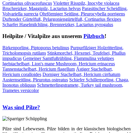
Cortinarius olivaceofuscus
Violetter Risspilz, Inocybe violacea
Bruchreizker, Maggipilz, Lactarius helvus
Parasitischer Scheidling,
Volvariella surrecta
Ohrförmiger Seitling, Pleurocybella porrigens
Duftender Gürtelfuß, Pelargoniengürtelfuß, Cortinarius flexipes
Scharfer Haselmilchling, Brennreizker, Lactarius pyrogalus
Heilpilze / Vitalpilze aus unserem
Pilzbuch
!
Birkenporling, Piptoporus betulinus
Purpurfilziger Holzritterling,
Tricholomopsis rutilans
Stinkmorchel, Hexenei, Teufelsei, Phallus
impudicus
Gemeiner Samtfußrübling, Flammulina velutipes
Igelstachelbart, Lion's mane Mushroom, Hericium erinaceus
Tannenstachelbart, Hericium flagellum
Ästiger Stachelbart,
Hericium coralloides
Dorniger Stachelbart, Hericium cirrhatum
Austernseitling, Pleurotus ostreatus
Schiefer Schillerporling, Chaga,
Inonotus obliquus
Schmetterlingstramete, Turkey tail mushroom,
Trametes versicolor
Was sind Pilze?
Pilze sind Lebewesen. Pilze bilden in der klassischen biologischen