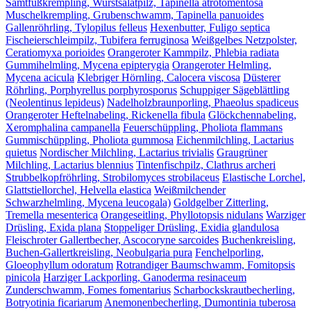
Samtfußkrempling, Wurstsalatpilz, Tapinella atrotomentosa
Muschelkrempling, Grubenschwamm, Tapinella panuoides
Gallenröhrling, Tylopilus felleus
Hexenbutter, Fuligo septica
Fischeierschleimpilz, Tubifera ferruginosa
Weißgelbes Netzpolster,
Ceratiomyxa porioides
Orangeroter Kammpilz, Phlebia radiata
Gummihelmling, Mycena epipterygia
Orangeroter Helmling,
Mycena acicula
Klebriger Hörnling, Calocera viscosa
Düsterer
Röhrling, Porphyrellus porphyrosporus
Schuppiger Sägeblättling
(Neolentinus lepideus)
Nadelholzbraunporling, Phaeolus spadiceus
Orangeroter Heftelnabeling, Rickenella fibula
Glöckchennabeling,
Xeromphalina campanella
Feuerschüppling, Pholiota flammans
Gummischüppling, Pholiota gummosa
Eichenmilchling, Lactarius
quietus
Nordischer Milchling, Lactarius trivialis
Graugrüner
Milchling, Lactarius blennius
Tintenfischpilz, Clathrus archeri
Strubbelkopfröhrling, Strobilomyces strobilaceus
Elastische Lorchel,
Glattstiellorchel, Helvella elastica
Weißmilchender
Schwarzhelmling, Mycena leucogala)
Goldgelber Zitterling,
Tremella mesenterica
Orangeseitling, Phyllotopsis nidulans
Warziger
Drüsling, Exida plana
Stoppeliger Drüsling, Exidia glandulosa
Fleischroter Gallertbecher, Ascocoryne sarcoides
Buchenkreisling,
Buchen-Gallertkreisling, Neobulgaria pura
Fenchelporling,
Gloeophyllum odoratum
Rotrandiger Baumschwamm, Fomitopsis
pinicola
Harziger Lackporling, Ganoderma resinaceum
Zunderschwamm, Fomes fomentarius
Scharbockskrautbecherling,
Botryotinia ficariarum
Anemonenbecherling, Dumontinia tuberosa