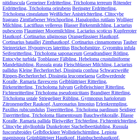
nitidiuscula
Gemeiner Erdritterling, Tricholoma terreum
Rötender
Erdritterling, Tricholoma orirubens
Beringter Erdritterling,
Tricholoma cingulatum
Weißlicher Anistrichterling, Clitocybe
fragrans
Zimtfarbener Weichporling, Hapalopilus rutilans
Wolliger
Milchling, Lactifluus vellereus
Blasser Birkenmilchling, Lactarius
pubescens
Flaumiger Moormilchling, Lactarius scoticus
Kupferroter
Hautkopf, Cortinarius uliginosus
Orangefüssiger Hautkopf,
Cortinarius bataillei
Zimthautkopf, Cortinarius cinnamomeus
Tauber
Steinreizker, Hypomyces lateritius
Bischofsmütze, Gyromitra infula
Seifenritterling, Tricholoma saponaceum
Geradrandiger Rötling,
Entocybe turbida
Tonblasser Fälbling, Hebeloma crustuliniforme
Mandeltäubling, Russula grata
Fleischblasser Milchling, Lactarius
pallidus
Kleine Becherlorchel, Dissingia confusa
Schwarzweiße
Rippen-Becherlorchel, Dissingia leucomelaena
Gelbwerdende
Koralle, Ramaria flavescens
Gelbblättriger Ritterling,
Birkenritterling, Tricholoma fulvum
Gelbfleischiger Ritterling,
Fichtenritterling Tricholoma pseudonictitans
Brandiger Ritterling,
Tricholoma ustale
Striegeliger Rübling, Gymnopus hariolorum
Zitronengelber Raukopf, Aureonarius limonius
Erlenkrempling,
Paxillus rubicundulus
Tigerritterling, Tricholoma pardinum
Seidiger
Tigerritterling, Tricholoma filamentosum
Bauchwehkoralle, Blasse
Koralle, Ramaria pallida
Bleiweißer Trichterling, Fichtentrichterling,
Clitocybe phyllophila
Dunkelroter Stachelbeertäubling, Russula
fuscorubroides
Gelbflockiger Wollstielschirmling, Lepiota
magnispora
Grünblättriger Hautkopf, Hainbuchenhautkopf,