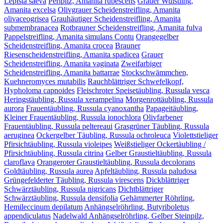
Lepista saeva
Perlpilz, Amanita rubescens
Grauer Wulstling,
Amanita excelsa
Olivgrauer Scheidenstreifling, Amanita
olivaceogrisea
Grauhäutiger Scheidenstreifling, Amanita
submembranacea
Rotbrauner Scheidenstreifling, Amanita fulva
Pappelstreifling, Amanita simulans Contu
Orangegelber
Scheidenstreifling, Amanita crocea
Brauner
Riesenscheidenstreifling, Amanita spadicea
Grauer
Scheidenstreifling, Amanita vaginata
Zweifarbiger
Scheidenstreifling, Amanita battarrae
Stockschwämmchen,
Kuehneromyces mutabilis
Rauchblättriger Schwefelkopf,
Hypholoma capnoides
Fleischroter Speisetäubling, Russula vesca
Heringstäubling, Russula xerampelina
Morgenrottäubling, Russula
aurora
Frauentäubling, Russula cyanoxantha
Papageitäubling,
Kleiner Frauentäubling, Russula ionochlora
Olivfarbener
Frauentäubling, Russula peltereaui
Grasgrüner Täubling, Russula
aeruginea
Ockergelber Täubling, Russula ochroleuca
Violettstieliger
Pfirsichtäubling, Russula violeipes
Weißstieliger Ockertäubling /
Pfirsichtäubling, Russula citrina
Gelber Graustieltäubling, Russula
claroflava
Orangeroter Graustieltäubling, Russula decolorans
Goldtäubling, Russula aurea
Apfeltäubling, Russula paludosa
Grüngefelderter Täubling, Russula virescens
Dickblättriger
Schwärztäubling, Russula nigricans
Dichtblättriger
Schwärztäubling, Russula densifolia
Gehämmerter Röhrling,
Hemileccinum depilatum
Anhängselröhrling, Butyriboletus
appendiculatus
Nadelwald Anhängselröhrling, Gelber Steinpilz,