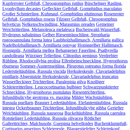
Kupferroter Gelbfuß, Chroogomphus rutilus
Büscheliger Rasling,
Lyophyllum decastes
Gefleckter Gelbfuß, Gomphidius maculatus
Großer Schmierling, Kuhmaul, Gomphidius glutinosus
Rosenroter
Gelbfuß, Gomphidius roseus
Filziger Gelbfuß, Chroogomphus
helveticus
Nelkenschwindling, Marasmius oreades
Gemeiner
Weichritterling, Melanoleuca melaleuca
Buchenwald-Wasserfuß,
Hydropus subalpinus
Gelber Riesenträuschling, Stropharia
rugosoannulata forma lutea
Laubholzhallimasch, Armillaria gallica
Nadelholzhallimasch, Armillaria ostoyae
Honiggelber Hallimasch,
Honigpilz, Armillaria mellea
Behangener Faserling, Psathyrella
candolleana
Würziger Tellerling, Clitopilus geminus
Verdrehter
Rübling, Rhodocollybia prolixa
Elfenbeinschneckling, Hygrophorus
eburneus
Sommer-Austernseitling, Pleurotus ostreatus forma florida
Lederstieltäubling, Russula viscida
Herkuleskeule, Clavariadelphus
pistillaris
Abgestutzte Herkuleskeule, Clavariadelphus truncatus
Wasserfleckiger Trichterling, Paralepista gilva
Knolliger
Schleierritterling, Leucocortinarius bulbiger
Schwarzpunktierter
Schneckling, Hygrophorus pustulatus
Riesentrichterling,
Infundibulicybe geotropa vs. maxima
Milder Wachstäubling,
Russula puellaris
Brauner Ledertäubling, Elefantentäubling, Russula
integra
Ockerbrauner Trichterling, Infundibulicybe gibba
Geriefter
Weichtäubling, Russula nauseosa
Buckeltäubling, Russula caerulea
Rotstieliger Ledertäubling, Russula olivacea
Rötlicher
Gallerttrichter, Malchusohr, Guepinia helvelloides
Buchenklumpfuß,
Cortinarius anserinus
Schleiereule, Blaugestiefelter Schleimkopf,