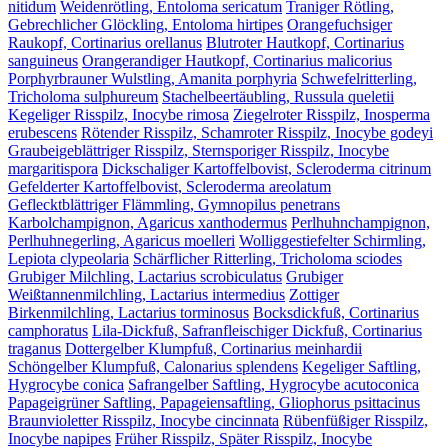
nitidum
Weidenrötling, Entoloma sericatum
Traniger Rötling,
Gebrechlicher Glöckling, Entoloma hirtipes
Orangefuchsiger
Raukopf, Cortinarius orellanus
Blutroter Hautkopf, Cortinarius
sanguineus
Orangerandiger Hautkopf, Cortinarius malicorius
Porphyrbrauner Wulstling, Amanita porphyria
Schwefelritterling,
Tricholoma sulphureum
Stachelbeertäubling, Russula queletii
Kegeliger Risspilz, Inocybe rimosa
Ziegelroter Risspilz, Inosperma
erubescens
Rötender Risspilz, Schamroter Risspilz, Inocybe godeyi
Graubeigeblättriger Risspilz, Sternsporiger Risspilz, Inocybe
margaritispora
Dickschaliger Kartoffelbovist, Scleroderma citrinum
Gefelderter Kartoffelbovist, Scleroderma areolatum
Geflecktblättriger Flämmling, Gymnopilus penetrans
Karbolchampignon, Agaricus xanthodermus
Perlhuhnchampignon,
Perlhuhnegerling, Agaricus moelleri
Wolliggestiefelter Schirmling,
Lepiota clypeolaria
Schärflicher Ritterling, Tricholoma sciodes
Grubiger Milchling, Lactarius scrobiculatus
Grubiger
Weißtannenmilchling, Lactarius intermedius
Zottiger
Birkenmilchling, Lactarius torminosus
Bocksdickfuß, Cortinarius
camphoratus
Lila-Dickfuß, Safranfleischiger Dickfuß, Cortinarius
traganus
Dottergelber Klumpfuß, Cortinarius meinhardii
Schöngelber Klumpfuß, Calonarius splendens
Kegeliger Saftling,
Hygrocybe conica
Safrangelber Saftling, Hygrocybe acutoconica
Papageigrüner Saftling, Papageiensaftling, Gliophorus psittacinus
Braunvioletter Risspilz, Inocybe cincinnata
Rübenfüßiger Risspilz,
Inocybe napipes
Früher Risspilz, Später Risspilz, Inocybe