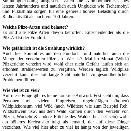
Strahlungbelastung ausgesetzt. Auch die Atombombentests des
letzten Jahrhunderts und natürlich auch Unglücke wie Tschernobyl
und Fukushima sorgen für eine generell höhere Belastung durch
Radioaktivität als noch vor 100 Jahren.
Welche Pilze-Arten sind belastet?
Es sind alle Pilze-Arten davon betroffen. Entscheidender als die
Pilz-Art ist der Fundort.
Wie gefährlich ist die Strahlung wirklich?
Auch hier kommt es auf den Fundort - und natürlich auch die
Menge der verzehrten Pilze an. Wer 2-3 Mal im Monat (Wild-)
Pilzgerichte verzehrt wird wohl eher nicht Gefahr laufen sich an
erhöhten strahlenwerten zu vergiften. Werden täglich Wildpilze
verzehrt kann dies auf lange Sicht natürlich zu gesundheitlichen
Problemen führen.
Wie viel ist zu viel?
Auf diese Frage gibt es keine konkrete Antwort. Fest steht nur, dass
Personen mit vielen Flugreisen, regelmäßigen (hohen)
Wildpilzkonsum, viel Wild (auch Wildtiere wie zum Beispiel Reh,
Wildschwein usw. aus dem Wald können durch den Verzehr von
Pilzen, Wurzeln & andere Früchte des Waldes belastet sein) wohl
ein höheres Krebsrisiko trägt als jemand, der auf diese Dinge
verzichtet. Wie viel hier aber zu viel ist hängt von der jeweiligen