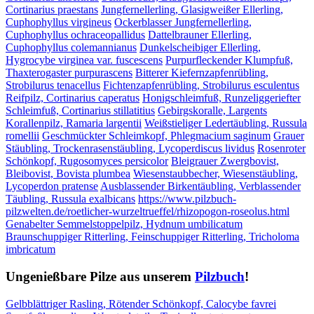
Cortinarius praestans
Jungfernellerling, Glasigweißer Ellerling,
Cuphophyllus virgineus
Ockerblasser Jungfernellerling,
Cuphophyllus ochraceopallidus
Dattelbrauner Ellerling,
Cuphophyllus colemannianus
Dunkelscheibiger Ellerling,
Hygrocybe virginea var. fuscescens
Purpurfleckender Klumpfuß,
Thaxterogaster purpurascens
Bitterer Kiefernzapfenrübling,
Strobilurus tenacellus
Fichtenzapfenrübling, Strobilurus esculentus
Reifpilz, Cortinarius caperatus
Honigschleimfuß, Runzeliggeriefter
Schleimfuß, Cortinarius stillatitius
Gebirgskoralle, Largents
Korallenpilz, Ramaria largentii
Weißstieliger Ledertäubling, Russula
romellii
Geschmückter Schleimkopf, Phlegmacium saginum
Grauer
Stäubling, Trockenrasenstäubling, Lycoperdiscus lividus
Rosenroter
Schönkopf, Rugosomyces persicolor
Bleigrauer Zwergbovist,
Bleibovist, Bovista plumbea
Wiesenstaubbecher, Wiesenstäubling,
Lycoperdon pratense
Ausblassender Birkentäubling, Verblassender
Täubling, Russula exalbicans
https://www.pilzbuch-
pilzwelten.de/roetlicher-wurzeltrueffel/rhizopogon-roseolus.html
Genabelter Semmelstoppelpilz, Hydnum umbilicatum
Braunschuppiger Ritterling, Feinschuppiger Ritterling, Tricholoma
imbricatum
Ungenießbare Pilze aus unserem
Pilzbuch
!
Gelbblättriger Rasling, Rötender Schönkopf, Calocybe favrei