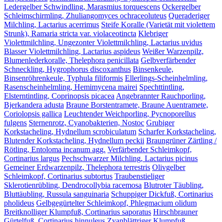
Ledergelber Schwindling, Marasmius torquescens
Ockergelber
Schleimschirmling, Zhuliangomyces ochraceoluteus
Queraderiger
Milchling, Lactarius acerrimus
Steife Koralle (Varietät mit violettem
Strunk), Ramaria stricta var. violaceotincta
Klebriger
Violettmilchling, Ungezonter Violettmilchling, Lactarius uvidus
Blasser Violettmilchling, Lactarius aspideus
Weißer Warzenpilz,
Blumenlederkoralle, Thelephora penicillata
Gelbverfärbender
Schneckling, Hygrophorus discoxanthus
Binsenkeule,
Binsenröhrenkeule, Typhula filiformis
Ellerlings-Scheinhelmling,
Rasenscheinhelmling, Hemimycena mairei
Spechttintling,
Elsterntintling, Coprinopsis picacea
Angebrannter Rauchporling,
Bjerkandera adusta
Braune Borstentramete, Braune Auentramete,
Coriolopsis gallica
Leuchtender Weichporling, Pycnoporellus
fulgens
Sternenrotz, Cyanobakterien, Nostoc
Grubiger
Korkstacheling, Hydnellum scrobiculatum
Scharfer Korkstacheling,
Blutender Korkstacheling, Hydnellum peckii
Braungrüner Zärtling /
Rötling, Entoloma incanum agg.
Verfärbender Schleimkopf,
Cortinarius largus
Pechschwarzer Milchling, Lactarius picinus
Gemeiner Erdwarzenpilz, Thelephora terrestris
Olivgelber
Schleimkopf, Cortinarius subtortus
Traubenstieliger
Sklerotienrübling, Dendrocollybia racemosa
Blutroter Täubling,
Bluttäubling, Russula sanguinaria
Schuppiger Dickfuß, Cortinarius
pholideus
Gelbgegürtelter Schleimkopf, Phlegmacium olidum
Breitknolliger Klumpfuß, Cortinarius saporatus
Hirschbrauner
Gürtelfuß, Cortinarius hinnuleus
Zyanblättriger Klumpfuß,