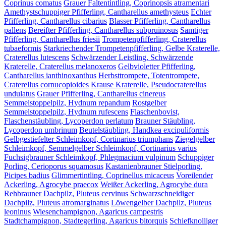
Coprinus comatus
Grauer Faltentintling, Coprinopsis atramentari
Amethystschuppiger Pfifferling, Cantharellus amethysteus
Echter
Pfifferling, Cantharellus cibarius
Blasser Pfifferling, Cantharellus
pallens
Bereifter Pfifferling, Cantharellus subpruinosus
Samtiger
Pfifferling, Cantharellus friesii
Trompetenpfifferling, Craterellus
tubaeformis
Starkriechender Trompetenpfifferling, Gelbe Kraterelle,
Craterellus lutescens
Schwärzender Leistling, Schwärzende
Kraterelle, Craterellus melanoxeros
Gelbvioletter Pfifferling,
Cantharellus ianthinoxanthus
Herbsttrompete, Totentrompete,
Craterellus cornucopioides
Krause Kraterelle, Pseudocraterellus
undulatus
Grauer Pfifferling, Cantharellus cinereus
Semmelstoppelpilz, Hydnum repandum
Rostgelber
Semmelstoppelpilz, Hydnum rufescens
Flaschenbovist,
Flaschenstäubling, Lycoperdon perlatum
Brauner Stäubling,
Lycoperdon umbrinum
Beutelstäubling, Handkea excipuliformis
Gelbgestiefelter Schleimkopf, Cortinarius triumphans
Ziegelgelber
Schleimkopf, Semmelgelber Schleimkopf, Cortinarius varius
Fuchsigbrauner Schleimkopf, Phlegmacium vulpinum
Schuppiger
Porling, Cerioporus squamosus
Kastanienbrauner Stielporling,
Picipes badius
Glimmertintling, Coprinellus micaceus
Voreilender
Ackerling, Agrocybe praecox
Weißer Ackerling, Agrocybe dura
Rehbrauner Dachpilz, Pluteus cervinus
Schwarzschneidiger
Dachpilz, Pluteus atromarginatus
Löwengelber Dachpilz, Pluteus
leoninus
Wiesenchampignon, Agaricus campestris
Stadtchampignon, Stadtegerling, Agaricus bitorquis
Schiefknolliger