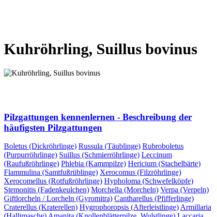
VORHERIGE SEITE
NÄCHSTE SEITE
Kuhröhrling, Suillus bovinus
VORHERIGE SEITE
NÄCHSTE SEITE
Pilzgattungen kennenlernen - Beschreibung der
häufigsten Pilzgattungen
Boletus (Dickröhrlinge)
Russula (Täublinge)
Rubroboletus
(Purpurröhrlinge)
Suillus (Schmierröhrlinge)
Leccinum
(Raufußröhrlinge)
Phlebia (Kammpilze)
Hericium (Stachelbärte)
Flammulina (Samtfußrüblinge)
Xerocomus (Filzröhrlinge)
Xerocomellus (Rotfußröhrlinge)
Hypholoma (Schwefelköpfe)
Stemonitis (Fadenkeulchen)
Morchella (Morcheln)
Verpa (Verpeln)
Giftlorcheln / Lorcheln (Gyromitra)
Cantharellus (Pfifferlinge)
Craterellus (Kraterellen)
Hygrophoropsis (Afterleistlinge)
Armillaria
(Hallimasche)
Amanita (Knollenblätterpilze, Wulstlinge)
Laccaria