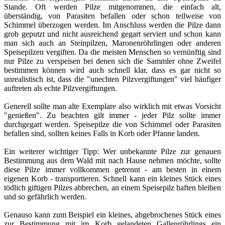
Stande. Oft werden Pilze mitgenommen, die einfach alt,
überständig, von Parasiten befallen oder schon teilweise von
Schimmel überzogen werden. Im Anschluss werden die Pilze dann
grob geputzt und nicht ausreichend gegart serviert und schon kann
man sich auch an Steinpilzen, Maronenröhrlingen oder anderen
Speisepilzen vergiften. Da die meisten Menschen so vernünftig sind
nur Pilze zu verspeisen bei denen sich die Sammler ohne Zweifel
bestimmen können wird auch schnell klar, dass es gar nicht so
unrealistisch ist, dass die "unechten Pilzvergiftungen" viel häufiger
auftreten als echte Pilzvergiftungen.
Generell sollte man alte Exemplare also wirklich mit etwas Vorsicht
"genießen". Zu beachten gilt immer - jeder Pilz sollte immer
durchgegart werden. Speisepilze die von Schimmel oder Parasiten
befallen sind, sollten keines Falls in Korb oder Pfanne landen.
Ein weiterer wichtiger Tipp: Wer unbekannte Pilze zur genauen
Bestimmung aus dem Wald mit nach Hause nehmen möchte, sollte
diese Pilze immer vollkommen getrennt - am besten in einem
eigenen Korb - transportieren. Schnell kann ein kleines Stück eines
tödlich giftigen Pilzes abbrechen, an einem Speisepilz haften bleiben
und so gefährlich werden.
Genauso kann zum Beispiel ein kleines, abgebrochenes Stück eines
zur Bestimmung mit im Korb gelandeten Gallenröhrlings ein