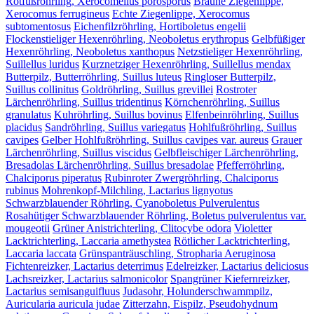
Rotfußröhrling, Xerocomellus porosporus
Braune Ziegenlippe,
Xerocomus ferrugineus
Echte Ziegenlippe, Xerocomus
subtomentosus
Eichenfilzröhrling, Hortiboletus engelii
Flockenstieliger Hexenröhrling, Neoboletus erythropus
Gelbfüßiger
Hexenröhrling, Neoboletus xanthopus
Netzstieliger Hexenröhrling,
Suillellus luridus
Kurznetziger Hexenröhrling, Suillellus mendax
Butterpilz, Butterröhrling, Suillus luteus
Ringloser Butterpilz,
Suillus collinitus
Goldröhrling, Suillus grevillei
Rostroter
Lärchenröhrling, Suillus tridentinus
Körnchenröhrling, Suillus
granulatus
Kuhröhrling, Suillus bovinus
Elfenbeinröhrling, Suillus
placidus
Sandröhrling, Suillus variegatus
Hohlfußröhrling, Suillus
cavipes
Gelber Hohlfußröhrling, Suillus cavipes var. aureus
Grauer
Lärchenröhrling, Suillus viscidus
Gelbfleischiger Lärchenröhrling,
Bresadolas Lärchenröhrling, Suillus bresadolae
Pfefferröhrling,
Chalciporus piperatus
Rubinroter Zwergröhrling, Chalciporus
rubinus
Mohrenkopf-Milchling, Lactarius lignyotus
Schwarzblauender Röhrling, Cyanoboletus Pulverulentus
Rosahütiger Schwarzblauender Röhrling, Boletus pulverulentus var.
mougeotii
Grüner Anistrichterling, Clitocybe odora
Violetter
Lacktrichterling, Laccaria amethystea
Rötlicher Lacktrichterling,
Laccaria laccata
Grünspanträuschling, Stropharia Aeruginosa
Fichtenreizker, Lactarius deterrimus
Edelreizker, Lactarius deliciosus
Lachsreizker, Lactarius salmonicolor
Spangrüner Kiefernreizker,
Lactarius semisanguifluus
Judasohr, Holunderschwammpilz,
Auricularia auricula judae
Zitterzahn, Eispilz, Pseudohydnum