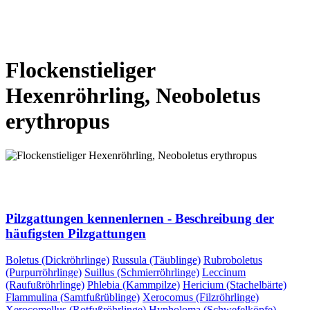
VORHERIGE SEITE
NÄCHSTE SEITE
Flockenstieliger
Hexenröhrling, Neoboletus
erythropus
VORHERIGE SEITE
NÄCHSTE SEITE
Pilzgattungen kennenlernen - Beschreibung der
häufigsten Pilzgattungen
Boletus (Dickröhrlinge)
Russula (Täublinge)
Rubroboletus
(Purpurröhrlinge)
Suillus (Schmierröhrlinge)
Leccinum
(Raufußröhrlinge)
Phlebia (Kammpilze)
Hericium (Stachelbärte)
Flammulina (Samtfußrüblinge)
Xerocomus (Filzröhrlinge)
Xerocomellus (Rotfußröhrlinge)
Hypholoma (Schwefelköpfe)