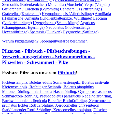
Stemonitis (Fadenkeulchen)
Morchella (Morcheln)
Verpa (Verpeln)
Giftlorcheln / Lorcheln (Gyromitra)
Cantharellus (Pfifferlinge)
Craterellus (Kraterellen)
Hygrophoropsis (Afterleistlinge)
Armillaria
(Hallimasche)
Amanita (Knollenblätterpilze, Wulstlinge)
Laccaria
(Lacktrichterlinge)
Hygrophorus (Schnecklinge)
Agaricus
(Champignons, Egerlinge)
Neoboletus (Flockenstielige
Hexenröhrlinge)
Sparassis (Glucken)
Hygrocybe (Saftlinge)
Warum Pilzgattungen?
Sporenpulverfarbe bestimmen
Pilzarten - Pilzbuch - Pilzbeschreibungen -
Verwechslungsgefahren - Schwammerlfotos -
Pilzwelten - Schwammerl - Pilze
Essbare Pilze aus unserem
Pilzbuch
!
Fichtensteinpilz, Boletus edulis
Sommersteinpilz, Boletus aestivalis
Kiefernsteinpilz, Rothütiger Steinpilz, Boletus pinophilus
Maronenröhrling, Imleria badia
Hasenröhrling, Gyroporus castaneus
Schmarotzer-Röhrling, Pseudoboletus parasiticus
Nadelholzröhrling,
Buchwaldoboletus lignicola
Bereifter Rotfußröhrling, Xerocomellus
pruinatus
Echter Rotfußröhrling, Xerocomellus chrysenteron
Starkblauender Rotfußröhrling, Xerocomellus cisalpinus
Falscher