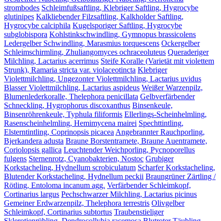
strombodes
Schleimfußsaftling, Klebriger Saftling, Hygrocybe
glutinipes
Kalkliebender Filzsaftling, Kalkholder Saftling,
Hygrocybe calciphila
Kugelsporiger Saftling, Hygrocybe
subglobispora
Kohlstinkschwindling, Gymnopus brassicolens
Ledergelber Schwindling, Marasmius torquescens
Ockergelber
Schleimschirmling, Zhuliangomyces ochraceoluteus
Queraderiger
Milchling, Lactarius acerrimus
Steife Koralle (Varietät mit violettem
Strunk), Ramaria stricta var. violaceotincta
Klebriger
Violettmilchling, Ungezonter Violettmilchling, Lactarius uvidus
Blasser Violettmilchling, Lactarius aspideus
Weißer Warzenpilz,
Blumenlederkoralle, Thelephora penicillata
Gelbverfärbender
Schneckling, Hygrophorus discoxanthus
Binsenkeule,
Binsenröhrenkeule, Typhula filiformis
Ellerlings-Scheinhelmling,
Rasenscheinhelmling, Hemimycena mairei
Spechttintling,
Elsterntintling, Coprinopsis picacea
Angebrannter Rauchporling,
Bjerkandera adusta
Braune Borstentramete, Braune Auentramete,
Coriolopsis gallica
Leuchtender Weichporling, Pycnoporellus
fulgens
Sternenrotz, Cyanobakterien, Nostoc
Grubiger
Korkstacheling, Hydnellum scrobiculatum
Scharfer Korkstacheling,
Blutender Korkstacheling, Hydnellum peckii
Braungrüner Zärtling /
Rötling, Entoloma incanum agg.
Verfärbender Schleimkopf,
Cortinarius largus
Pechschwarzer Milchling, Lactarius picinus
Gemeiner Erdwarzenpilz, Thelephora terrestris
Olivgelber
Schleimkopf, Cortinarius subtortus
Traubenstieliger
Sklerotienrübling, Dendrocollybia racemosa
Blutroter Täubling,