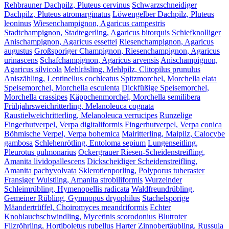
Rehbrauner Dachpilz, Pluteus cervinus
Schwarzschneidiger
Dachpilz, Pluteus atromarginatus
Löwengelber Dachpilz, Pluteus
leoninus
Wiesenchampignon, Agaricus campestris
Stadtchampignon, Stadtegerling, Agaricus bitorquis
Schiefknolliger
Anischampignon, Agaricus essettei
Riesenchampignon, Agaricus
augustus
Großsporiger Champignon, Riesenchampignon, Agaricus
urinascens
Schafchampignon, Agaricus arvensis
Anischampignon,
Agaricus silvicola
Mehlräsling, Mehlpilz, Clitopilus prunulus
Aniszähling, Lentinellus cochleatus
Spitzmorchel, Morchella elata
Speisemorchel, Morchella esculenta
Dickfüßige Speisemorchel,
Morchella crassipes
Käppchenmorchel, Morchella semilibera
Frühjahrsweichritterling, Melanoleuca cognata
Raustielweichritterling, Melanoleuca verrucipes
Runzelige
Fingerhutverpel, Verpa digitaliformis
Fingerhutverpel, Verpa conica
Böhmische Verpel, Verpa bohemica
Mairitterling, Maipilz, Calocybe
gambosa
Schlehenrötling, Entoloma sepium
Lungenseitling,
Pleurotus pulmonarius
Ockergrauer Riesen-Scheidenstreifling,
Amanita lividopallescens
Dickscheidiger Scheidenstreifling,
Amanita pachyvolvata
Sklerotienporling, Polyporus tuberaster
Fransiger Wulstling, Amanita strobiliformis
Wurzelnder
Schleimrübling, Hymenopellis radicata
Waldfreundrübling,
Gemeiner Rübling, Gymnopus dryophilus
Stachelsporige
Mäandertrüffel, Choiromyces meandriformis
Echter
Knoblauchschwindling, Mycetinis scorodonius
Blutroter
Filzröhrling, Hortiboletus rubellus
Harter Zinnobertäubling, Russula