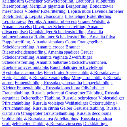
gelatinosum
Gemeiner Schwefelporling, Laetiporus sulphureus
Riesenporling, Meripilus giganteus
Bergporling, Bondarzewia
mesenterica
Violetter Rötelritterling, Lepista nuda
Lavendelfarbener
Rötelritterling, Lepista glaucocana
Lilastieliger Rötelritterling,
Lepista saeva
Perlpilz, Amanita rubescens
Grauer Wulstling,
Amanita excelsa
Olivgrauer Scheidenstreifling, Amanita
olivaceogrisea
Grauhäutiger Scheidenstreifling, Amanita
submembranacea
Rotbrauner Scheidenstreifling, Amanita fulva
Pappelstreifling, Amanita simulans Contu
Orangegelber
Scheidenstreifling, Amanita crocea
Brauner
Riesenscheidenstreifling, Amanita spadicea
Grauer
Scheidenstreifling, Amanita vaginata
Zweifarbiger
Scheidenstreifling, Amanita battarrae
Stockschwämmchen,
Kuehneromyces mutabilis
Rauchblättriger Schwefelkopf,
Hypholoma capnoides
Fleischroter Speisetäubling, Russula vesca
Heringstäubling, Russula xerampelina
Morgenrottäubling, Russula
aurora
Frauentäubling, Russula cyanoxantha
Papageitäubling,
Kleiner Frauentäubling, Russula ionochlora
Olivfarbener
Frauentäubling, Russula peltereaui
Grasgrüner Täubling, Russula
aeruginea
Ockergelber Täubling, Russula ochroleuca
Violettstieliger
Pfirsichtäubling, Russula violeipes
Weißstieliger Ockertäubling /
Pfirsichtäubling, Russula citrina
Gelber Graustieltäubling, Russula
claroflava
Orangeroter Graustieltäubling, Russula decolorans
Goldtäubling, Russula aurea
Apfeltäubling, Russula paludosa
Grüngefelderter Täubling, Russula virescens
Dickblättriger