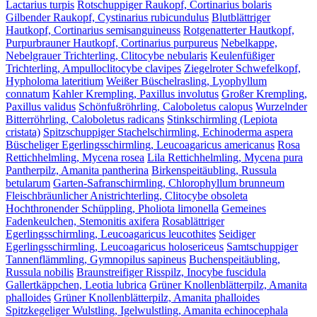
Lactarius turpis
Rotschuppiger Raukopf, Cortinarius bolaris
Gilbender Raukopf, Cystinarius rubicundulus
Blutblättriger
Hautkopf, Cortinarius semisanguineuss
Rotgenatterter Hautkopf,
Purpurbrauner Hautkopf, Cortinarius purpureus
Nebelkappe,
Nebelgrauer Trichterling, Clitocybe nebularis
Keulenfüßiger
Trichterling, Ampulloclitocybe clavipes
Ziegelroter Schwefelkopf,
Hypholoma lateritium
Weißer Büschelrasling, Lyophyllum
connatum
Kahler Krempling, Paxillus involutus
Großer Krempling,
Paxillus validus
Schönfußröhrling, Caloboletus calopus
Wurzelnder
Bitterröhrling, Caloboletus radicans
Stinkschirmling (Lepiota
cristata)
Spitzschuppiger Stachelschirmling, Echinoderma aspera
Büscheliger Egerlingsschirmling, Leucoagaricus americanus
Rosa
Rettichhelmling, Mycena rosea
Lila Rettichhelmling, Mycena pura
Pantherpilz, Amanita pantherina
Birkenspeitäubling, Russula
betularum
Garten-Safranschirmling, Chlorophyllum brunneum
Fleischbräunlicher Anistrichterling, Clitocybe obsoleta
Hochthronender Schüppling, Pholiota limonella
Gemeines
Fadenkeulchen, Stemonitis axifera
Rosablättriger
Egerlingsschirmling, Leucoagaricus leucothites
Seidiger
Egerlingsschirmling, Leucoagaricus holosericeus
Samtschuppiger
Tannenflämmling, Gymnopilus sapineus
Buchenspeitäubling,
Russula nobilis
Braunstreifiger Risspilz, Inocybe fuscidula
Gallertkäppchen, Leotia lubrica
Grüner Knollenblätterpilz, Amanita
phalloides
Grüner Knollenblätterpilz, Amanita phalloides
Spitzkegeliger Wulstling, Igelwulstling, Amanita echinocephala