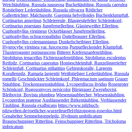
Weichtäubling, Russula nauseosa
Buckeltäubling, Russula caerulea
Rotstieliger Ledertäubling, Russula olivacea
Rötlicher
Gallerttrichter, Malchusohr, Guepinia helvelloides
Buchenklumpfuß,
Cortinarius anserinus
Schleiereule, Blaugestiefelter Schleimkopf,
Cortinarius praestans
Jungfernellerling, Glasigweißer Ellerling,
Cuphophyllus virgineus
Ockerblasser Jungfernellerling,
Cuphophyllus ochraceopallidus
Dattelbrauner Ellerling,
Cuphophyllus colemannianus
Dunkelscheibiger Ellerling,
Hygrocybe virginea var. fuscescens
Purpurfleckender Klumpfuß,
Thaxterogaster purpurascens
Bitterer Kiefernzapfenrübling,
Strobilurus tenacellus
Fichtenzapfenrübling, Strobilurus esculentus
Reifpilz, Cortinarius caperatus
Honigschleimfuß, Runzeliggeriefter
Schleimfuß, Cortinarius stillatitius
Gebirgskoralle, Largents
Korallenpilz, Ramaria largentii
Weißstieliger Ledertäubling, Russula
romellii
Geschmückter Schleimkopf, Phlegmacium saginum
Grauer
Stäubling, Trockenrasenstäubling, Lycoperdiscus lividus
Rosenroter
Schönkopf, Rugosomyces persicolor
Bleigrauer Zwergbovist,
Bleibovist, Bovista plumbea
Wiesenstaubbecher, Wiesenstäubling,
Lycoperdon pratense
Ausblassender Birkentäubling, Verblassender
Täubling, Russula exalbicans
https://www.pilzbuch-
pilzwelten.de/roetlicher-wurzeltrueffel/rhizopogon-roseolus.html
Genabelter Semmelstoppelpilz, Hydnum umbilicatum
Braunschuppiger Ritterling, Feinschuppiger Ritterling, Tricholoma
imbricatum