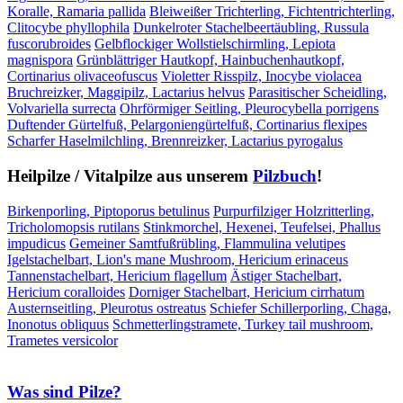
Koralle, Ramaria pallida
Bleiweißer Trichterling, Fichtentrichterling,
Clitocybe phyllophila
Dunkelroter Stachelbeertäubling, Russula
fuscorubroides
Gelbflockiger Wollstielschirmling, Lepiota
magnispora
Grünblättriger Hautkopf, Hainbuchenhautkopf,
Cortinarius olivaceofuscus
Violetter Risspilz, Inocybe violacea
Bruchreizker, Maggipilz, Lactarius helvus
Parasitischer Scheidling,
Volvariella surrecta
Ohrförmiger Seitling, Pleurocybella porrigens
Duftender Gürtelfuß, Pelargoniengürtelfuß, Cortinarius flexipes
Scharfer Haselmilchling, Brennreizker, Lactarius pyrogalus
Heilpilze / Vitalpilze aus unserem
Pilzbuch
!
Birkenporling, Piptoporus betulinus
Purpurfilziger Holzritterling,
Tricholomopsis rutilans
Stinkmorchel, Hexenei, Teufelsei, Phallus
impudicus
Gemeiner Samtfußrübling, Flammulina velutipes
Igelstachelbart, Lion's mane Mushroom, Hericium erinaceus
Tannenstachelbart, Hericium flagellum
Ästiger Stachelbart,
Hericium coralloides
Dorniger Stachelbart, Hericium cirrhatum
Austernseitling, Pleurotus ostreatus
Schiefer Schillerporling, Chaga,
Inonotus obliquus
Schmetterlingstramete, Turkey tail mushroom,
Trametes versicolor
Was sind Pilze?