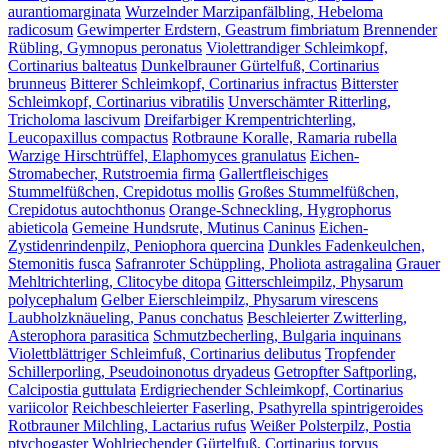
aurantiomarginata
Wurzelnder Marzipanfälbling, Hebeloma
radicosum
Gewimperter Erdstern, Geastrum fimbriatum
Brennender
Rübling, Gymnopus peronatus
Violettrandiger Schleimkopf,
Cortinarius balteatus
Dunkelbrauner Gürtelfuß, Cortinarius
brunneus
Bitterer Schleimkopf, Cortinarius infractus
Bitterster
Schleimkopf, Cortinarius vibratilis
Unverschämter Ritterling,
Tricholoma lascivum
Dreifarbiger Krempentrichterling,
Leucopaxillus compactus
Rotbraune Koralle, Ramaria rubella
Warzige Hirschtrüffel, Elaphomyces granulatus
Eichen-
Stromabecher, Rutstroemia firma
Gallertfleischiges
Stummelfüßchen, Crepidotus mollis
Großes Stummelfüßchen,
Crepidotus autochthonus
Orange-Schneckling, Hygrophorus
abieticola
Gemeine Hundsrute, Mutinus Caninus
Eichen-
Zystidenrindenpilz, Peniophora quercina
Dunkles Fadenkeulchen,
Stemonitis fusca
Safranroter Schüppling, Pholiota astragalina
Grauer
Mehltrichterling, Clitocybe ditopa
Gitterschleimpilz, Physarum
polycephalum
Gelber Eierschleimpilz, Physarum virescens
Laubholzknäueling, Panus conchatus
Beschleierter Zwitterling,
Asterophora parasitica
Schmutzbecherling, Bulgaria inquinans
Violettblättriger Schleimfuß, Cortinarius delibutus
Tropfender
Schillerporling, Pseudoinonotus dryadeus
Getropfter Saftporling,
Calcipostia guttulata
Erdigriechender Schleimkopf, Cortinarius
variicolor
Reichbeschleierter Faserling, Psathyrella spintrigeroides
Rotbrauner Milchling, Lactarius rufus
Weißer Polsterpilz, Postia
ptychogaster
Wohlriechender Gürtelfuß, Cortinarius torvus