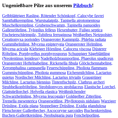
Ungenießbare Pilze aus unserem
Pilzbuch
!
Gelbblättriger Rasling, Rötender Schönkopf, Calocybe favrei
Samtfußkrempling, Wurstsalatpilz, Tapinella atrotomentosa
Muschelkrempling, Grubenschwamm, Tapinella panuoides
Gallenröhrling, Tylopilus felleus
Hexenbutter, Fuligo septica
Fischeierschleimpilz, Tubifera ferruginosa
Weißgelbes Netzpolster,
Ceratiomyxa porioides
Orangeroter Kammpilz, Phlebia radiata
Gummihelmling, Mycena epipterygia
Orangeroter Helmling,
Mycena acicula
Klebriger Hörnling, Calocera viscosa
Düsterer
Röhrling, Porphyrellus porphyrosporus
Schuppiger Sägeblättling
(Neolentinus lepideus)
Nadelholzbraunporling, Phaeolus spadiceus
Orangeroter Heftelnabeling, Rickenella fibula
Glöckchennabeling,
Xeromphalina campanella
Feuerschüppling, Pholiota flammans
Gummischüppling, Pholiota gummosa
Eichenmilchling, Lactarius
quietus
Nordischer Milchling, Lactarius trivialis
Graugrüner
Milchling, Lactarius blennius
Tintenfischpilz, Clathrus archeri
Strubbelkopfröhrling, Strobilomyces strobilaceus
Elastische Lorchel,
Glattstiellorchel, Helvella elastica
Weißmilchender
Schwarzhelmling, Mycena leucogala)
Goldgelber Zitterling,
Tremella mesenterica
Orangeseitling, Phyllotopsis nidulans
Warziger
Drüsling, Exida plana
Stoppeliger Drüsling, Exidia glandulosa
Fleischroter Gallertbecher, Ascocoryne sarcoides
Buchenkreisling,
Buchen-Gallertkreisling, Neobulgaria pura
Fenchelporling,