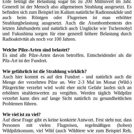
Erde beträgt die Belastung sogar bis zu 200 Millisivert im Jahr.
Generell ist der Mensch also allgemeinen Strahlung ausgesetzt. Es
befinden sich zum Beispiel im Kalium natürliche Radionnuklide und
auch beim Röntgen oder Flugreisen ist man erhöhter
Strahlungbelastung ausgesetzt. Auch die Atombombentests des
letzten Jahrhunderts und natürlich auch Unglücke wie Tschernobyl
und Fukushima sorgen für eine generell höhere Belastung durch
Radioaktivität als noch vor 100 Jahren.
Welche Pilze-Arten sind belastet?
Es sind alle Pilze-Arten davon betroffen. Entscheidender als die
Pilz-Art ist der Fundort.
Wie gefährlich ist die Strahlung wirklich?
Auch hier kommt es auf den Fundort - und natürlich auch die
Menge der verzehrten Pilze an. Wer 2-3 Mal im Monat (Wild-)
Pilzgerichte verzehrt wird wohl eher nicht Gefahr laufen sich an
erhöhten strahlenwerten zu vergiften. Werden täglich Wildpilze
verzehrt kann dies auf lange Sicht natürlich zu gesundheitlichen
Problemen führen.
Wie viel ist zu viel?
Auf diese Frage gibt es keine konkrete Antwort. Fest steht nur, dass
Personen mit vielen Flugreisen, regelmäßigen (hohen)
Wildpilzkonsum, viel Wild (auch Wildtiere wie zum Beispiel Reh,