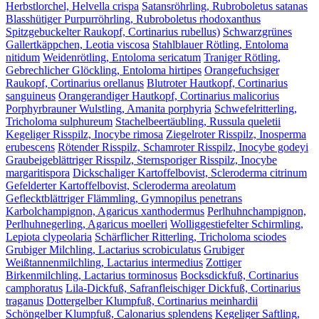
Herbstlorchel, Helvella crispa
Satansröhrling, Rubroboletus satanas
Blasshütiger Purpurröhrling, Rubroboletus rhodoxanthus
Spitzgebuckelter Raukopf, Cortinarius rubellus)
Schwarzgrünes
Gallertkäppchen, Leotia viscosa
Stahlblauer Rötling, Entoloma
nitidum
Weidenrötling, Entoloma sericatum
Traniger Rötling,
Gebrechlicher Glöckling, Entoloma hirtipes
Orangefuchsiger
Raukopf, Cortinarius orellanus
Blutroter Hautkopf, Cortinarius
sanguineus
Orangerandiger Hautkopf, Cortinarius malicorius
Porphyrbrauner Wulstling, Amanita porphyria
Schwefelritterling,
Tricholoma sulphureum
Stachelbeertäubling, Russula queletii
Kegeliger Risspilz, Inocybe rimosa
Ziegelroter Risspilz, Inosperma
erubescens
Rötender Risspilz, Schamroter Risspilz, Inocybe godeyi
Graubeigeblättriger Risspilz, Sternsporiger Risspilz, Inocybe
margaritispora
Dickschaliger Kartoffelbovist, Scleroderma citrinum
Gefelderter Kartoffelbovist, Scleroderma areolatum
Geflecktblättriger Flämmling, Gymnopilus penetrans
Karbolchampignon, Agaricus xanthodermus
Perlhuhnchampignon,
Perlhuhnegerling, Agaricus moelleri
Wolliggestiefelter Schirmling,
Lepiota clypeolaria
Schärflicher Ritterling, Tricholoma sciodes
Grubiger Milchling, Lactarius scrobiculatus
Grubiger
Weißtannenmilchling, Lactarius intermedius
Zottiger
Birkenmilchling, Lactarius torminosus
Bocksdickfuß, Cortinarius
camphoratus
Lila-Dickfuß, Safranfleischiger Dickfuß, Cortinarius
traganus
Dottergelber Klumpfuß, Cortinarius meinhardii
Schöngelber Klumpfuß, Calonarius splendens
Kegeliger Saftling,