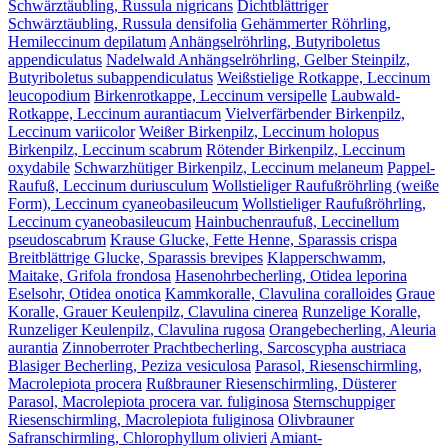
Schwärztäubling, Russula nigricans
Dichtblättriger
Schwärztäubling, Russula densifolia
Gehämmerter Röhrling,
Hemileccinum depilatum
Anhängselröhrling, Butyriboletus
appendiculatus
Nadelwald Anhängselröhrling, Gelber Steinpilz,
Butyriboletus subappendiculatus
Weißstielige Rotkappe, Leccinum
leucopodium
Birkenrotkappe, Leccinum versipelle
Laubwald-
Rotkappe, Leccinum aurantiacum
Vielverfärbender Birkenpilz,
Leccinum variicolor
Weißer Birkenpilz, Leccinum holopus
Birkenpilz, Leccinum scabrum
Rötender Birkenpilz, Leccinum
oxydabile
Schwarzhütiger Birkenpilz, Leccinum melaneum
Pappel-
Raufuß, Leccinum duriusculum
Wollstieliger Raufußröhrling (weiße
Form), Leccinum cyaneobasileucum
Wollstieliger Raufußröhrling,
Leccinum cyaneobasileucum
Hainbuchenraufuß, Leccinellum
pseudoscabrum
Krause Glucke, Fette Henne, Sparassis crispa
Breitblättrige Glucke, Sparassis brevipes
Klapperschwamm,
Maitake, Grifola frondosa
Hasenohrbecherling, Otidea leporina
Eselsohr, Otidea onotica
Kammkoralle, Clavulina coralloides
Graue
Koralle, Grauer Keulenpilz, Clavulina cinerea
Runzelige Koralle,
Runzeliger Keulenpilz, Clavulina rugosa
Orangebecherling, Aleuria
aurantia
Zinnoberroter Prachtbecherling, Sarcoscypha austriaca
Blasiger Becherling, Peziza vesiculosa
Parasol, Riesenschirmling,
Macrolepiota procera
Rußbrauner Riesenschirmling, Düsterer
Parasol, Macrolepiota procera var. fuliginosa
Sternschuppiger
Riesenschirmling, Macrolepiota fuliginosa
Olivbrauner
Safranschirmling, Chlorophyllum olivieri
Amiant-