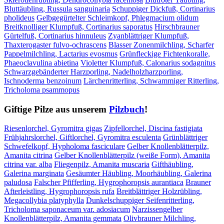
Bluttäubling, Russula sanguinaria
Schuppiger Dickfuß, Cortinarius
pholideus
Gelbgegürtelter Schleimkopf, Phlegmacium olidum
Breitknolliger Klumpfuß, Cortinarius saporatus
Hirschbrauner
Gürtelfuß, Cortinarius hinnuleus
Zyanblättriger Klumpfuß,
Thaxterogaster fulvo-ochrascens
Blasser Zonenmilchling, Scharfer
Pappelmilchling, Lactarius evosmus
Grünfleckige Fichtenkoralle,
Phaeoclavulina abietina
Violetter Klumpfuß, Calonarius sodagnitus
Schwarzgebänderter Harzporling, Nadelholzharzporling,
Ischnoderma benzoinum
Lärchenritterling, Schwammiger Ritterling,
Tricholoma psammopus
Giftige Pilze aus unserem
Pilzbuch
!
Riesenlorchel, Gyromitra gigas
Zipfellorchel, Discina fastigiata
Frühjahrslorchel, Giftlorchel, Gyromitra esculenta
Grünblättriger
Schwefelkopf, Hypholoma fasciculare
Gelber Knollenblätterpilz,
Amanita citrina
Gelber Knollenblätterpilz (weiße Form), Amanita
citrina var. alba
Fliegenpilz, Amanita muscaria
Gifthäubling,
Galerina marginata
Gesäumter Häubling, Moorhäubling, Galerina
paludosa
Falscher Pfifferling, Hygrophoropsis aurantiaca
Brauner
Afterleistling, Hygrophoropsis rufa
Breitblättriger Holzrübling,
Megacollybia platyphylla
Dunkelschuppiger Seifenritterling,
Tricholoma saponaceum var. adosiacum
Narzissengelber
Knollenblätterpilz, Amanita gemmata
Olivbrauner Milchling,