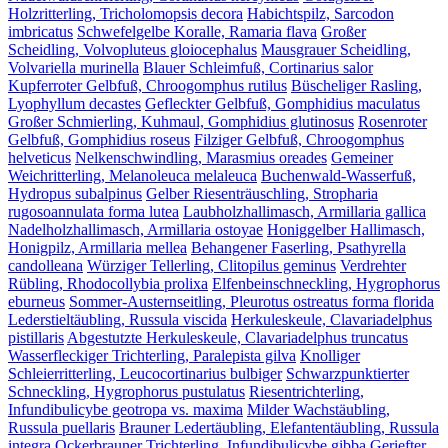
Holzritterling, Tricholomopsis decora
Habichtspilz, Sarcodon
imbricatus
Schwefelgelbe Koralle, Ramaria flava
Großer
Scheidling, Volvopluteus gloiocephalus
Mausgrauer Scheidling,
Volvariella murinella
Blauer Schleimfuß, Cortinarius salor
Kupferroter Gelbfuß, Chroogomphus rutilus
Büscheliger Rasling,
Lyophyllum decastes
Gefleckter Gelbfuß, Gomphidius maculatus
Großer Schmierling, Kuhmaul, Gomphidius glutinosus
Rosenroter
Gelbfuß, Gomphidius roseus
Filziger Gelbfuß, Chroogomphus
helveticus
Nelkenschwindling, Marasmius oreades
Gemeiner
Weichritterling, Melanoleuca melaleuca
Buchenwald-Wasserfuß,
Hydropus subalpinus
Gelber Riesenträuschling, Stropharia
rugosoannulata forma lutea
Laubholzhallimasch, Armillaria gallica
Nadelholzhallimasch, Armillaria ostoyae
Honiggelber Hallimasch,
Honigpilz, Armillaria mellea
Behangener Faserling, Psathyrella
candolleana
Würziger Tellerling, Clitopilus geminus
Verdrehter
Rübling, Rhodocollybia prolixa
Elfenbeinschneckling, Hygrophorus
eburneus
Sommer-Austernseitling, Pleurotus ostreatus forma florida
Lederstieltäubling, Russula viscida
Herkuleskeule, Clavariadelphus
pistillaris
Abgestutzte Herkuleskeule, Clavariadelphus truncatus
Wasserfleckiger Trichterling, Paralepista gilva
Knolliger
Schleierritterling, Leucocortinarius bulbiger
Schwarzpunktierter
Schneckling, Hygrophorus pustulatus
Riesentrichterling,
Infundibulicybe geotropa vs. maxima
Milder Wachstäubling,
Russula puellaris
Brauner Ledertäubling, Elefantentäubling, Russula
integra
Ockerbrauner Trichterling, Infundibulicybe gibba
Geriefter