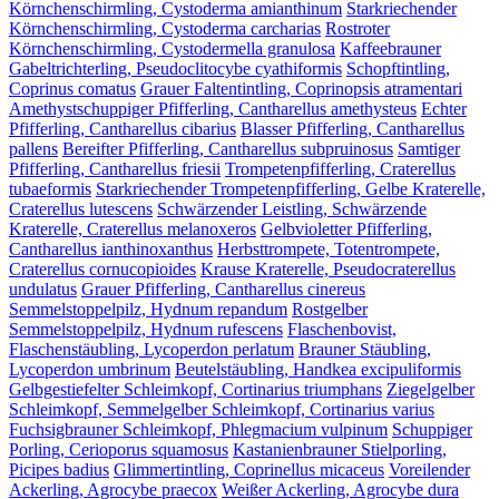
Körnchenschirmling, Cystoderma amianthinum
Starkriechender
Körnchenschirmling, Cystoderma carcharias
Rostroter
Körnchenschirmling, Cystodermella granulosa
Kaffeebrauner
Gabeltrichterling, Pseudoclitocybe cyathiformis
Schopftintling,
Coprinus comatus
Grauer Faltentintling, Coprinopsis atramentari
Amethystschuppiger Pfifferling, Cantharellus amethysteus
Echter
Pfifferling, Cantharellus cibarius
Blasser Pfifferling, Cantharellus
pallens
Bereifter Pfifferling, Cantharellus subpruinosus
Samtiger
Pfifferling, Cantharellus friesii
Trompetenpfifferling, Craterellus
tubaeformis
Starkriechender Trompetenpfifferling, Gelbe Kraterelle,
Craterellus lutescens
Schwärzender Leistling, Schwärzende
Kraterelle, Craterellus melanoxeros
Gelbvioletter Pfifferling,
Cantharellus ianthinoxanthus
Herbsttrompete, Totentrompete,
Craterellus cornucopioides
Krause Kraterelle, Pseudocraterellus
undulatus
Grauer Pfifferling, Cantharellus cinereus
Semmelstoppelpilz, Hydnum repandum
Rostgelber
Semmelstoppelpilz, Hydnum rufescens
Flaschenbovist,
Flaschenstäubling, Lycoperdon perlatum
Brauner Stäubling,
Lycoperdon umbrinum
Beutelstäubling, Handkea excipuliformis
Gelbgestiefelter Schleimkopf, Cortinarius triumphans
Ziegelgelber
Schleimkopf, Semmelgelber Schleimkopf, Cortinarius varius
Fuchsigbrauner Schleimkopf, Phlegmacium vulpinum
Schuppiger
Porling, Cerioporus squamosus
Kastanienbrauner Stielporling,
Picipes badius
Glimmertintling, Coprinellus micaceus
Voreilender
Ackerling, Agrocybe praecox
Weißer Ackerling, Agrocybe dura