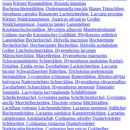
rosea
Kleiner Rosatäubling, Russula minutula
Buchenschleimrübling, Oudemansiella mucida
Blauer Träuschling,
Stropharia caerulea
Braunroter Lacktrichterling, Laccaria proxima
Kleiner Waldchampignon, Agaricus silvaticus
Großer
Waldchampignon, Agaricus langei
Langstieliger
Knoblauchschwindling, Mycetinis alliaceus
Maisbeulenbrand,
Ustilago maydis
Europäisches Goldblatt, Phylloporus pelletieri
Langstielige Becherlorchel, Helvella macropus
Hochgerippte
Becherlorchel, Hochgerippter Becherling, Helvella acetabulum
Gelber Lärchenschneckling, Hygrophorus lucorum
Märzschneckling, Märzellerling, Hygrophorus marzuolus
Schwarzpunktierter Schneckling, Hygrophorus pustulatus
Kreisel-
Drüsling, Exidia recisa
Zweifarbiger Lacktrichterling, Laccaria
bicolor
Schwarzfaseriger Ritterling, Tricholoma portentosum
Igelstäubling, Lycoperdon echinatum
Butterrübling, Rhodocollybia
butyracea
Natternstieliger Schneckling, Hygrophorus olivaceoalbus
Zweifarbiger Schneckling, Hygrophorus persoonii
Tränender
Saumpilz, Lacrymaria lacrymabunda
Schildförmige
Scheibchenlorchel, Gyromitra parma
Scheibchenlorchel, Gyromitra
ancilis
Morchelbecherling, Disciotis venosa
Milchbrätling,
Lactifluus volemus
Lärchenmilchling, Lactarius porninsis
Süßlicher
Buchenmilchling, Lactarius subdulcis
Kampfermilchling, Lactarius
camphoratus
Anisklumpfuß, Cortinarius odorifer
Dunkelvioletter
Schleierling, Cortinarius violaceus
Dunkelvioletter
Nadelwaldschleierling, Cortinarius hercynicus
Goldgelber