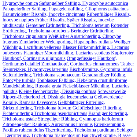
Hygrocybe conica
Safrangelber Saftling, Hygrocybe acutoconica
Papageigrüner Saftling, Papageiensaftling, Gliophorus psittacinus
Braunvioletter Risspilz, Inocybe cincinnata
Rübenfüßiger Risspilz,
Inocybe napipes
Früher Risspilz, Später Risspilz, Inocybe
nitidiuscula
Gemeiner Erdritterling, Tricholoma terreum
Rötender
Erdritterling, Tricholoma orirubens
Beringter Erdritterling,
Tricholoma cingulatum
Weißlicher Anistrichterling, Clitocybe
fragrans
Zimtfarbener Weichporling, Hapalopilus rutilans
Wolliger
Milchling, Lactifluus vellereus
Blasser Birkenmilchling, Lactarius
pubescens
Flaumiger Moormilchling, Lactarius scoticus
Kupferroter
Hautkopf, Cortinarius uliginosus
Orangefüssiger Hautkopf,
Cortinarius bataillei
Zimthautkopf, Cortinarius cinnamomeus
Tauber
Steinreizker, Hypomyces lateritius
Bischofsmütze, Gyromitra infula
Seifenritterling, Tricholoma saponaceum
Geradrandiger Rötling,
Entocybe turbida
Tonblasser Fälbling, Hebeloma crustuliniforme
Mandeltäubling, Russula grata
Fleischblasser Milchling, Lactarius
pallidus
Kleine Becherlorchel, Dissingia confusa
Schwarzweiße
Rippen-Becherlorchel, Dissingia leucomelaena
Gelbwerdende
Koralle, Ramaria flavescens
Gelbblättriger Ritterling,
Birkenritterling, Tricholoma fulvum
Gelbfleischiger Ritterling,
Fichtenritterling Tricholoma pseudonictitans
Brandiger Ritterling,
Tricholoma ustale
Striegeliger Rübling, Gymnopus hariolorum
Zitronengelber Raukopf, Aureonarius limonius
Erlenkrempling,
Paxillus rubicundulus
Tigerritterling, Tricholoma pardinum
Seidiger
Tigerritterling, Tricholoma filamentosum
Bauchwehkoralle, Blasse