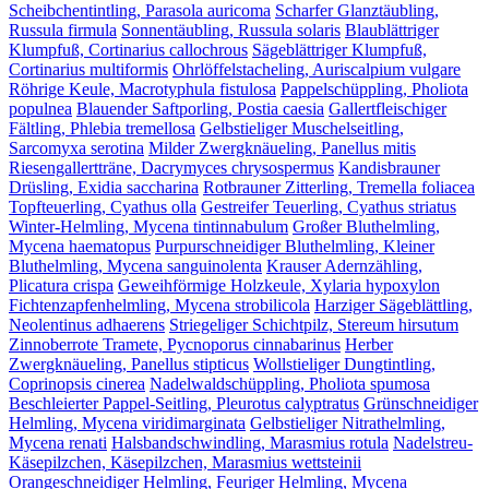
Scheibchentintling, Parasola auricoma
Scharfer Glanztäubling,
Russula firmula
Sonnentäubling, Russula solaris
Blaublättriger
Klumpfuß, Cortinarius callochrous
Sägeblättriger Klumpfuß,
Cortinarius multiformis
Ohrlöffelstacheling, Auriscalpium vulgare
Röhrige Keule, Macrotyphula fistulosa
Pappelschüppling, Pholiota
populnea
Blauender Saftporling, Postia caesia
Gallertfleischiger
Fältling, Phlebia tremellosa
Gelbstieliger Muschelseitling,
Sarcomyxa serotina
Milder Zwergknäueling, Panellus mitis
Riesengallertträne, Dacrymyces chrysospermus
Kandisbrauner
Drüsling, Exidia saccharina
Rotbrauner Zitterling, Tremella foliacea
Topfteuerling, Cyathus olla
Gestreifer Teuerling, Cyathus striatus
Winter-Helmling, Mycena tintinnabulum
Großer Bluthelmling,
Mycena haematopus
Purpurschneidiger Bluthelmling, Kleiner
Bluthelmling, Mycena sanguinolenta
Krauser Adernzähling,
Plicatura crispa
Geweihförmige Holzkeule, Xylaria hypoxylon
Fichtenzapfenhelmling, Mycena strobilicola
Harziger Sägeblättling,
Neolentinus adhaerens
Striegeliger Schichtpilz, Stereum hirsutum
Zinnoberrote Tramete, Pycnoporus cinnabarinus
Herber
Zwergknäueling, Panellus stipticus
Wollstieliger Dungtintling,
Coprinopsis cinerea
Nadelwaldschüppling, Pholiota spumosa
Beschleierter Pappel-Seitling, Pleurotus calyptratus
Grünschneidiger
Helmling, Mycena viridimarginata
Gelbstieliger Nitrathelmling,
Mycena renati
Halsbandschwindling, Marasmius rotula
Nadelstreu-
Käsepilzchen, Käsepilzchen, Marasmius wettsteinii
Orangeschneidiger Helmling, Feuriger Helmling, Mycena