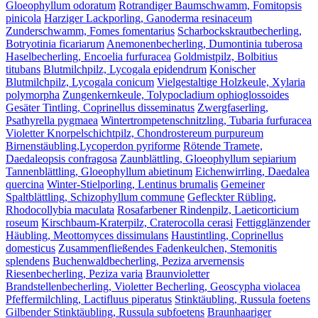
Gloeophyllum odoratum
Rotrandiger Baumschwamm, Fomitopsis
pinicola
Harziger Lackporling, Ganoderma resinaceum
Zunderschwamm, Fomes fomentarius
Scharbockskrautbecherling,
Botryotinia ficariarum
Anemonenbecherling, Dumontinia tuberosa
Haselbecherling, Encoelia furfuracea
Goldmistpilz, Bolbitius
titubans
Blutmilchpilz, Lycogala epidendrum
Konischer
Blutmilchpilz, Lycogala conicum
Vielgestaltige Holzkeule, Xylaria
polymorpha
Zungenkernkeule, Tolypocladium ophioglossoides
Gesäter Tintling, Coprinellus disseminatus
Zwergfaserling,
Psathyrella pygmaea
Wintertrompetenschnitzling, Tubaria furfuracea
Violetter Knorpelschichtpilz, Chondrostereum purpureum
Birnenstäubling,Lycoperdon pyriforme
Rötende Tramete,
Daedaleopsis confragosa
Zaunblättling, Gloeophyllum sepiarium
Tannenblättling, Gloeophyllum abietinum
Eichenwirrling, Daedalea
quercina
Winter-Stielporling, Lentinus brumalis
Gemeiner
Spaltblättling, Schizophyllum commune
Gefleckter Rübling,
Rhodocollybia maculata
Rosafarbener Rindenpilz, Laeticorticium
roseum
Kirschbaum-Kraterpilz, Craterocolla cerasi
Fettigglänzender
Häubling, Meottomyces dissimulans
Haustintling, Coprinellus
domesticus
Zusammenfließendes Fadenkeulchen, Stemonitis
splendens
Buchenwaldbecherling, Peziza arvernensis
Riesenbecherling, Peziza varia
Braunvioletter
Brandstellenbecherling, Violetter Becherling, Geoscypha violacea
Pfeffermilchling, Lactifluus piperatus
Stinktäubling, Russula foetens
Gilbender Stinktäubling, Russula subfoetens
Braunhaariger