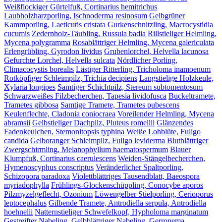
Weißflockiger Gürtelfuß, Cortinarius hemitrichus
Laubholzharzporling, Ischnoderma resinosum
Gelbgrüner
Kammporling, Laeticutis cristata
Gurkenschnitzling, Macrocystidia
cucumis
Zedernholz-Täubling, Russula badia
Rillstieliger Helmling,
Mycena polygramma
Rosablättriger Helmling, Mycena galericulata
Erlengrübling, Gyrodon lividus
Grubenlorchel, Helvella lacunosa
Gefurchte Lorchel, Helvella sulcata
Nördlicher Porling,
Climacocystis borealis
Lästiger Ritterling, Tricholoma inamoenum
Rotköpfiger Schleimpilz, Trichia decipiens
Langstielige Holzkeule,
Xylaria longipes
Samtiger Schichtpilz, Stereum subtomentosum
Schwarzweißes Filzbecherchen, Tapesia lividofusca
Buckeltramete,
Trametes gibbosa
Samtige Tramete, Trametes pubescens
Keulenflechte, Cladonia coniocraea
Voreilender Helmling, Mycena
abramsii
Gelbstieliger Dachpilz, Pluteus romellii
Glänzendes
Fadenkeulchen, Stemonitopsis typhina
Weiße Lohblüte, Fuligo
candida
Gelboranger Schleimpilz, Fuligo leviderma
Blutblättriger
Zwergschirmling, Melanophyllum haematospermum
Blauer
Klumpfuß, Cortinarius caerulescens
Weiden-Stängelbecherchen,
Hymenoscyphus conscriptus
Veränderlicher Spaltporling,
Schizopora paradoxa
Violettblättriges Tausendblatt, Baeospora
myriadophylla
Frühlings-Glockenschüppling, Conocybe aporos
Pilzmyzelgeflecht, Ozonium
Löwengelber Stielporling, Cerioporus
leptocephalus
Gilbende Tramete, Antrodiella serpula, Antrodiella
hoehnelii
Natternstieliger Schwefelkopf, Hypholoma marginatum
Gestreifter Nabeling, Gelbblättriger Nabeling, Gerronema