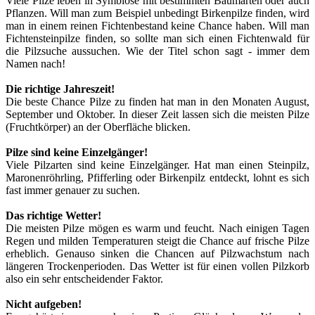
Viele Pilze leben in Symbiose mit bestimmten Baumarten oder auch
Pflanzen. Will man zum Beispiel unbedingt Birkenpilze finden, wird
man in einem reinen Fichtenbestand keine Chance haben. Will man
Fichtensteinpilze finden, so sollte man sich einen Fichtenwald für
die Pilzsuche aussuchen. Wie der Titel schon sagt - immer dem
Namen nach!
Die richtige Jahreszeit!
Die beste Chance Pilze zu finden hat man in den Monaten August,
September und Oktober. In dieser Zeit lassen sich die meisten Pilze
(Fruchtkörper) an der Oberfläche blicken.
Pilze sind keine Einzelgänger!
Viele Pilzarten sind keine Einzelgänger. Hat man einen Steinpilz,
Maronenröhrling, Pfifferling oder Birkenpilz entdeckt, lohnt es sich
fast immer genauer zu suchen.
Das richtige Wetter!
Die meisten Pilze mögen es warm und feucht. Nach einigen Tagen
Regen und milden Temperaturen steigt die Chance auf frische Pilze
erheblich. Genauso sinken die Chancen auf Pilzwachstum nach
längeren Trockenperioden. Das Wetter ist für einen vollen Pilzkorb
also ein sehr entscheidender Faktor.
Nicht aufgeben!