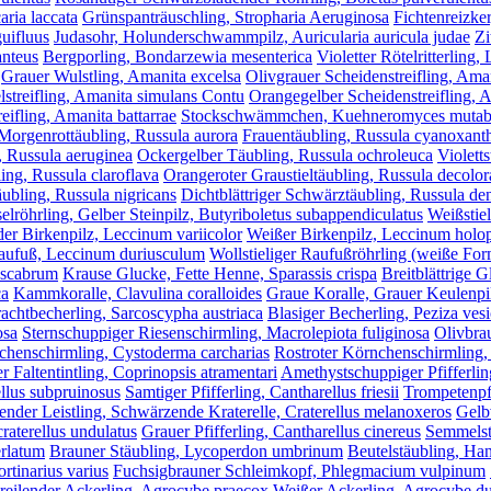
aria laccata
Grünspanträuschling, Stropharia Aeruginosa
Fichtenreizker
uifluus
Judasohr, Holunderschwammpilz, Auricularia auricula judae
Zi
anteus
Bergporling, Bondarzewia mesenterica
Violetter Rötelritterling,
Grauer Wulstling, Amanita excelsa
Olivgrauer Scheidenstreifling, Ama
lstreifling, Amanita simulans Contu
Orangegelber Scheidenstreifling, 
eifling, Amanita battarrae
Stockschwämmchen, Kuehneromyces mutabi
Morgenrottäubling, Russula aurora
Frauentäubling, Russula cyanoxant
, Russula aeruginea
Ockergelber Täubling, Russula ochroleuca
Violetts
ing, Russula claroflava
Orangeroter Graustieltäubling, Russula decolor
ubling, Russula nigricans
Dichtblättriger Schwärztäubling, Russula den
röhrling, Gelber Steinpilz, Butyriboletus subappendiculatus
Weißstie
der Birkenpilz, Leccinum variicolor
Weißer Birkenpilz, Leccinum holo
aufuß, Leccinum duriusculum
Wollstieliger Raufußröhrling (weiße F
oscabrum
Krause Glucke, Fette Henne, Sparassis crispa
Breitblättrige G
ca
Kammkoralle, Clavulina coralloides
Graue Koralle, Grauer Keulenpil
achtbecherling, Sarcoscypha austriaca
Blasiger Becherling, Peziza ves
osa
Sternschuppiger Riesenschirmling, Macrolepiota fuliginosa
Olivbra
chenschirmling, Cystoderma carcharias
Rostroter Körnchenschirmling,
r Faltentintling, Coprinopsis atramentari
Amethystschuppiger Pfifferlin
ellus subpruinosus
Samtiger Pfifferling, Cantharellus friesii
Trompetenpfi
nder Leistling, Schwärzende Kraterelle, Craterellus melanoxeros
Gelbv
raterellus undulatus
Grauer Pfifferling, Cantharellus cinereus
Semmelst
erlatum
Brauner Stäubling, Lycoperdon umbrinum
Beutelstäubling, Ha
tinarius varius
Fuchsigbrauner Schleimkopf, Phlegmacium vulpinum
reilender Ackerling, Agrocybe praecox
Weißer Ackerling, Agrocybe d