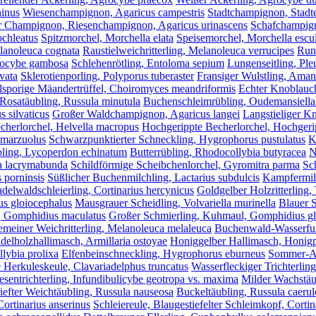
ninus
Wiesenchampignon, Agaricus campestris
Stadtchampignon, Stadte
r Champignon, Riesenchampignon, Agaricus urinascens
Schafchampign
ochleatus
Spitzmorchel, Morchella elata
Speisemorchel, Morchella escu
elanoleuca cognata
Raustielweichritterling, Melanoleuca verrucipes
Runz
alocybe gambosa
Schlehenrötling, Entoloma sepium
Lungenseitling, Ple
vata
Sklerotienporling, Polyporus tuberaster
Fransiger Wulstling, Amani
lsporige Mäandertrüffel, Choiromyces meandriformis
Echter Knoblauch
 Rosatäubling, Russula minutula
Buchenschleimrübling, Oudemansiella
 silvaticus
Großer Waldchampignon, Agaricus langei
Langstieliger K
echerlorchel, Helvella macropus
Hochgerippte Becherlorchel, Hochgerip
 marzuolus
Schwarzpunktierter Schneckling, Hygrophorus pustulatus
K
bling, Lycoperdon echinatum
Butterrübling, Rhodocollybia butyracea
N
a lacrymabunda
Schildförmige Scheibchenlorchel, Gyromitra parma
Sc
 porninsis
Süßlicher Buchenmilchling, Lactarius subdulcis
Kampfermilc
delwaldschleierling, Cortinarius hercynicus
Goldgelber Holzritterling,
us gloiocephalus
Mausgrauer Scheidling, Volvariella murinella
Blauer S
, Gomphidius maculatus
Großer Schmierling, Kuhmaul, Gomphidius gl
meiner Weichritterling, Melanoleuca melaleuca
Buchenwald-Wasserfuß
delholzhallimasch, Armillaria ostoyae
Honiggelber Hallimasch, Honigpi
lybia prolixa
Elfenbeinschneckling, Hygrophorus eburneus
Sommer-Aus
 Herkuleskeule, Clavariadelphus truncatus
Wasserfleckiger Trichterling
esentrichterling, Infundibulicybe geotropa vs. maxima
Milder Wachstäub
iefter Weichtäubling, Russula nauseosa
Buckeltäubling, Russula caerul
rtinarius anserinus
Schleiereule, Blaugestiefelter Schleimkopf, Cortin