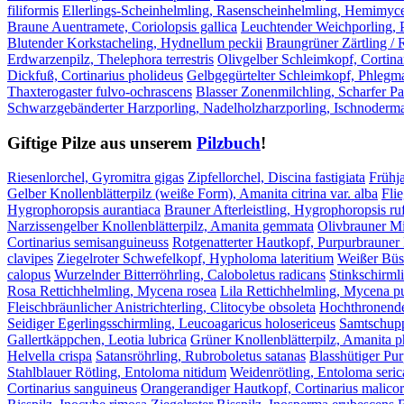
filiformis
Ellerlings-Scheinhelmling, Rasenscheinhelmling, Hemimyc
Braune Auentramete, Coriolopsis gallica
Leuchtender Weichporling, 
Blutender Korkstacheling, Hydnellum peckii
Braungrüner Zärtling / 
Erdwarzenpilz, Thelephora terrestris
Olivgelber Schleimkopf, Cortinar
Dickfuß, Cortinarius pholideus
Gelbgegürtelter Schleimkopf, Phleg
Thaxterogaster fulvo-ochrascens
Blasser Zonenmilchling, Scharfer Pa
Schwarzgebänderter Harzporling, Nadelholzharzporling, Ischnoder
Giftige Pilze aus unserem
Pilzbuch
!
Riesenlorchel, Gyromitra gigas
Zipfellorchel, Discina fastigiata
Frühja
Gelber Knollenblätterpilz (weiße Form), Amanita citrina var. alba
Fli
Hygrophoropsis aurantiaca
Brauner Afterleistling, Hygrophoropsis ru
Narzissengelber Knollenblätterpilz, Amanita gemmata
Olivbrauner Mil
Cortinarius semisanguineuss
Rotgenatterter Hautkopf, Purpurbrauner 
clavipes
Ziegelroter Schwefelkopf, Hypholoma lateritium
Weißer Büs
calopus
Wurzelnder Bitterröhrling, Caloboletus radicans
Stinkschirmli
Rosa Rettichhelmling, Mycena rosea
Lila Rettichhelmling, Mycena p
Fleischbräunlicher Anistrichterling, Clitocybe obsoleta
Hochthronender
Seidiger Egerlingsschirmling, Leucoagaricus holosericeus
Samtschupp
Gallertkäppchen, Leotia lubrica
Grüner Knollenblätterpilz, Amanita p
Helvella crispa
Satansröhrling, Rubroboletus satanas
Blasshütiger Pu
Stahlblauer Rötling, Entoloma nitidum
Weidenrötling, Entoloma seri
Cortinarius sanguineus
Orangerandiger Hautkopf, Cortinarius malicor