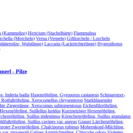
a (Kammpilze)
Hericium (Stachelbärte)
Flammulina
chella (Morcheln)
Verpa (Verpeln)
Giftlorcheln / Lorcheln
ätterpilze, Wulstlinge)
Laccaria (Lacktrichterlinge)
Hygrophorus
)
erl - Pilze
g, Imleria badia
Hasenröhrling, Gyroporus castaneus
Schmarotzer-
 Rotfußröhrling, Xerocomellus chrysenteron
Starkblauender
hte Ziegenlippe, Xerocomus subtomentosus
Eichenfilzröhrling,
 Hexenröhrling, Suillellus luridus
Kurznetziger Hexenröhrling,
chenröhrling, Suillus tridentinus
Körnchenröhrling, Suillus granulatus
lfußröhrling, Suillus cavipes var. aureus
Grauer Lärchenröhrling,
nroter Zwergröhrling, Chalciporus rubinus
Mohrenkopf-Milchling,
 var. mougeotii
Grüner Anistrichterling, Clitocybe odora
Violetter