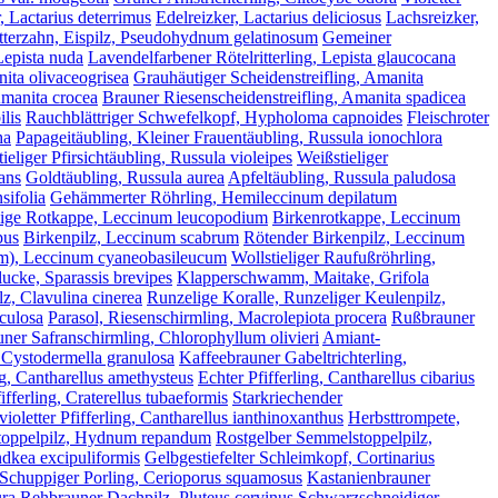
, Lactarius deterrimus
Edelreizker, Lactarius deliciosus
Lachsreizker,
tterzahn, Eispilz, Pseudohydnum gelatinosum
Gemeiner
 Lepista nuda
Lavendelfarbener Rötelritterling, Lepista glaucocana
nita olivaceogrisea
Grauhäutiger Scheidenstreifling, Amanita
Amanita crocea
Brauner Riesenscheidenstreifling, Amanita spadicea
lis
Rauchblättriger Schwefelkopf, Hypholoma capnoides
Fleischroter
ha
Papageitäubling, Kleiner Frauentäubling, Russula ionochlora
tieliger Pfirsichtäubling, Russula violeipes
Weißstieliger
ans
Goldtäubling, Russula aurea
Apfeltäubling, Russula paludosa
sifolia
Gehämmerter Röhrling, Hemileccinum depilatum
lige Rotkappe, Leccinum leucopodium
Birkenrotkappe, Leccinum
pus
Birkenpilz, Leccinum scabrum
Rötender Birkenpilz, Leccinum
orm), Leccinum cyaneobasileucum
Wollstieliger Raufußröhrling,
lucke, Sparassis brevipes
Klapperschwamm, Maitake, Grifola
z, Clavulina cinerea
Runzelige Koralle, Runzeliger Keulenpilz,
iculosa
Parasol, Riesenschirmling, Macrolepiota procera
Rußbrauner
uner Safranschirmling, Chlorophyllum olivieri
Amiant-
 Cystodermella granulosa
Kaffeebrauner Gabeltrichterling,
g, Cantharellus amethysteus
Echter Pfifferling, Cantharellus cibarius
fferling, Craterellus tubaeformis
Starkriechender
ioletter Pfifferling, Cantharellus ianthinoxanthus
Herbsttrompete,
oppelpilz, Hydnum repandum
Rostgelber Semmelstoppelpilz,
ndkea excipuliformis
Gelbgestiefelter Schleimkopf, Cortinarius
Schuppiger Porling, Cerioporus squamosus
Kastanienbrauner
ura
Rehbrauner Dachpilz, Pluteus cervinus
Schwarzschneidiger