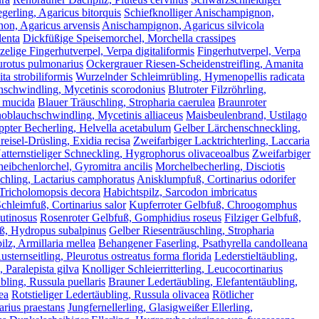
gerling, Agaricus bitorquis
Schiefknolliger Anischampignon,
on, Agaricus arvensis
Anischampignon, Agaricus silvicola
lenta
Dickfüßige Speisemorchel, Morchella crassipes
elige Fingerhutverpel, Verpa digitaliformis
Fingerhutverpel, Verpa
urotus pulmonarius
Ockergrauer Riesen-Scheidenstreifling, Amanita
ta strobiliformis
Wurzelnder Schleimrübling, Hymenopellis radicata
schwindling, Mycetinis scorodonius
Blutroter Filzröhrling,
 mucida
Blauer Träuschling, Stropharia caerulea
Braunroter
noblauchschwindling, Mycetinis alliaceus
Maisbeulenbrand, Ustilago
pter Becherling, Helvella acetabulum
Gelber Lärchenschneckling,
reisel-Drüsling, Exidia recisa
Zweifarbiger Lacktrichterling, Laccaria
atternstieliger Schneckling, Hygrophorus olivaceoalbus
Zweifarbiger
heibchenlorchel, Gyromitra ancilis
Morchelbecherling, Disciotis
hling, Lactarius camphoratus
Anisklumpfuß, Cortinarius odorifer
 Tricholomopsis decora
Habichtspilz, Sarcodon imbricatus
chleimfuß, Cortinarius salor
Kupferroter Gelbfuß, Chroogomphus
utinosus
Rosenroter Gelbfuß, Gomphidius roseus
Filziger Gelbfuß,
, Hydropus subalpinus
Gelber Riesenträuschling, Stropharia
lz, Armillaria mellea
Behangener Faserling, Psathyrella candolleana
ternseitling, Pleurotus ostreatus forma florida
Lederstieltäubling,
, Paralepista gilva
Knolliger Schleierritterling, Leucocortinarius
ling, Russula puellaris
Brauner Ledertäubling, Elefantentäubling,
ea
Rotstieliger Ledertäubling, Russula olivacea
Rötlicher
arius praestans
Jungfernellerling, Glasigweißer Ellerling,