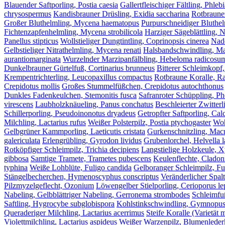
Blauender Saftporling, Postia caesia
Gallertfleischiger Fältling, Phleb
chrysospermus
Kandisbrauner Drüsling, Exidia saccharina
Rotbrauner
Großer Bluthelmling, Mycena haematopus
Purpurschneidiger Bluthel
Fichtenzapfenhelmling, Mycena strobilicola
Harziger Sägeblättling, 
Panellus stipticus
Wollstieliger Dungtintling, Coprinopsis cinerea
Nade
Gelbstieliger Nitrathelmling, Mycena renati
Halsbandschwindling, Ma
aurantiomarginata
Wurzelnder Marzipanfälbling, Hebeloma radicosu
Dunkelbrauner Gürtelfuß, Cortinarius brunneus
Bitterer Schleimkopf,
Krempentrichterling, Leucopaxillus compactus
Rotbraune Koralle, Ra
Crepidotus mollis
Großes Stummelfüßchen, Crepidotus autochthonus
Dunkles Fadenkeulchen, Stemonitis fusca
Safranroter Schüppling, Pho
virescens
Laubholzknäueling, Panus conchatus
Beschleierter Zwitterl
Schillerporling, Pseudoinonotus dryadeus
Getropfter Saftporling, Calc
Milchling, Lactarius rufus
Weißer Polsterpilz, Postia ptychogaster
Woh
Gelbgrüner Kammporling, Laeticutis cristata
Gurkenschnitzling, Macr
galericulata
Erlengrübling, Gyrodon lividus
Grubenlorchel, Helvella 
Rotköpfiger Schleimpilz, Trichia decipiens
Langstielige Holzkeule, X
gibbosa
Samtige Tramete, Trametes pubescens
Keulenflechte, Cladon
typhina
Weiße Lohblüte, Fuligo candida
Gelboranger Schleimpilz, Fu
Stängelbecherchen, Hymenoscyphus conscriptus
Veränderlicher Spal
Pilzmyzelgeflecht, Ozonium
Löwengelber Stielporling, Cerioporus le
Nabeling, Gelbblättriger Nabeling, Gerronema strombodes
Schleimfuß
Saftling, Hygrocybe subglobispora
Kohlstinkschwindling, Gymnopus 
Queraderiger Milchling, Lactarius acerrimus
Steife Koralle (Varietät m
Violettmilchling, Lactarius aspideus
Weißer Warzenpilz, Blumenlederko