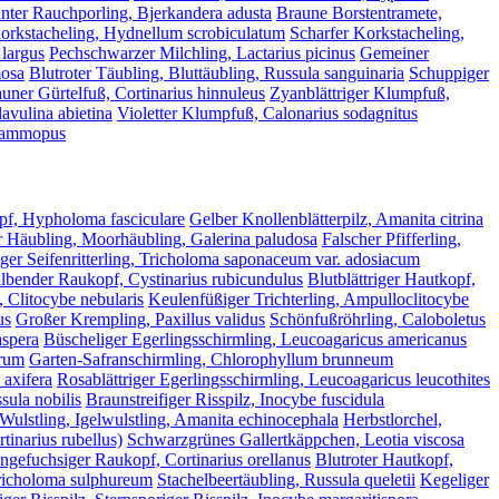
ter Rauchporling, Bjerkandera adusta
Braune Borstentramete,
orkstacheling, Hydnellum scrobiculatum
Scharfer Korkstacheling,
 largus
Pechschwarzer Milchling, Lactarius picinus
Gemeiner
mosa
Blutroter Täubling, Bluttäubling, Russula sanguinaria
Schuppiger
uner Gürtelfuß, Cortinarius hinnuleus
Zyanblättriger Klumpfuß,
avulina abietina
Violetter Klumpfuß, Calonarius sodagnitus
psammopus
pf, Hypholoma fasciculare
Gelber Knollenblätterpilz, Amanita citrina
 Häubling, Moorhäubling, Galerina paludosa
Falscher Pfifferling,
er Seifenritterling, Tricholoma saponaceum var. adosiacum
lbender Raukopf, Cystinarius rubicundulus
Blutblättriger Hautkopf,
 Clitocybe nebularis
Keulenfüßiger Trichterling, Ampulloclitocybe
us
Großer Krempling, Paxillus validus
Schönfußröhrling, Caloboletus
aspera
Büscheliger Egerlingsschirmling, Leucoagaricus americanus
arum
Garten-Safranschirmling, Chlorophyllum brunneum
axifera
Rosablättriger Egerlingsschirmling, Leucoagaricus leucothites
sula nobilis
Braunstreifiger Risspilz, Inocybe fuscidula
 Wulstling, Igelwulstling, Amanita echinocephala
Herbstlorchel,
tinarius rubellus)
Schwarzgrünes Gallertkäppchen, Leotia viscosa
ngefuchsiger Raukopf, Cortinarius orellanus
Blutroter Hautkopf,
Tricholoma sulphureum
Stachelbeertäubling, Russula queletii
Kegeliger