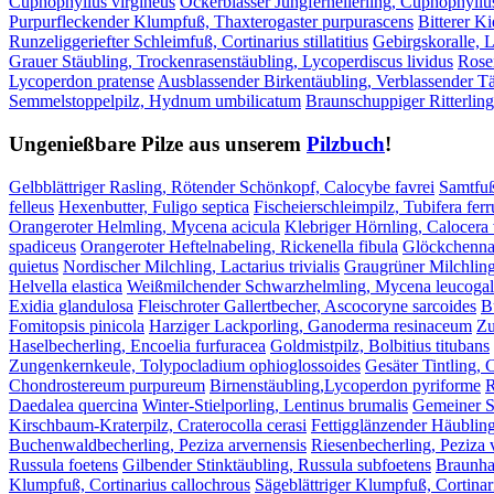
Cuphophyllus virgineus
Ockerblasser Jungfernellerling, Cuphophyllu
Purpurfleckender Klumpfuß, Thaxterogaster purpurascens
Bitterer Ki
Runzeliggeriefter Schleimfuß, Cortinarius stillatitius
Gebirgskoralle, L
Grauer Stäubling, Trockenrasenstäubling, Lycoperdiscus lividus
Rose
Lycoperdon pratense
Ausblassender Birkentäubling, Verblassender Tä
Semmelstoppelpilz, Hydnum umbilicatum
Braunschuppiger Ritterling
Ungenießbare Pilze aus unserem
Pilzbuch
!
Gelbblättriger Rasling, Rötender Schönkopf, Calocybe favrei
Samtfuß
felleus
Hexenbutter, Fuligo septica
Fischeierschleimpilz, Tubifera fer
Orangeroter Helmling, Mycena acicula
Klebriger Hörnling, Calocera 
spadiceus
Orangeroter Heftelnabeling, Rickenella fibula
Glöckchenna
quietus
Nordischer Milchling, Lactarius trivialis
Graugrüner Milchling
Helvella elastica
Weißmilchender Schwarzhelmling, Mycena leucogal
Exidia glandulosa
Fleischroter Gallertbecher, Ascocoryne sarcoides
B
Fomitopsis pinicola
Harziger Lackporling, Ganoderma resinaceum
Zu
Haselbecherling, Encoelia furfuracea
Goldmistpilz, Bolbitius titubans
Zungenkernkeule, Tolypocladium ophioglossoides
Gesäter Tintling, 
Chondrostereum purpureum
Birnenstäubling,Lycoperdon pyriforme
R
Daedalea quercina
Winter-Stielporling, Lentinus brumalis
Gemeiner S
Kirschbaum-Kraterpilz, Craterocolla cerasi
Fettigglänzender Häublin
Buchenwaldbecherling, Peziza arvernensis
Riesenbecherling, Peziza 
Russula foetens
Gilbender Stinktäubling, Russula subfoetens
Braunhaa
Klumpfuß, Cortinarius callochrous
Sägeblättriger Klumpfuß, Cortinar