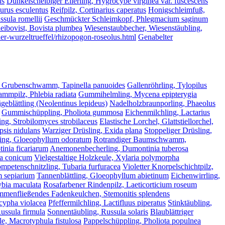
us
Dunkelscheibiger Ellerling, Hygrocybe virginea var. fuscescens
lurus esculentus
Reifpilz, Cortinarius caperatus
Honigschleimfuß,
ssula romellii
Geschmückter Schleimkopf, Phlegmacium saginum
eibovist, Bovista plumbea
Wiesenstaubbecher, Wiesenstäubling,
her-wurzeltrueffel/rhizopogon-roseolus.html
Genabelter
 Grubenschwamm, Tapinella panuoides
Gallenröhrling, Tylopilus
mmpilz, Phlebia radiata
Gummihelmling, Mycena epipterygia
geblättling (Neolentinus lepideus)
Nadelholzbraunporling, Phaeolus
Gummischüppling, Pholiota gummosa
Eichenmilchling, Lactarius
ing, Strobilomyces strobilaceus
Elastische Lorchel, Glattstiellorchel,
psis nidulans
Warziger Drüsling, Exida plana
Stoppeliger Drüsling,
ling, Gloeophyllum odoratum
Rotrandiger Baumschwamm,
inia ficariarum
Anemonenbecherling, Dumontinia tuberosa
la conicum
Vielgestaltige Holzkeule, Xylaria polymorpha
ompetenschnitzling, Tubaria furfuracea
Violetter Knorpelschichtpilz,
m sepiarium
Tannenblättling, Gloeophyllum abietinum
Eichenwirrling,
ybia maculata
Rosafarbener Rindenpilz, Laeticorticium roseum
menfließendes Fadenkeulchen, Stemonitis splendens
scypha violacea
Pfeffermilchling, Lactifluus piperatus
Stinktäubling,
ussula firmula
Sonnentäubling, Russula solaris
Blaublättriger
e, Macrotyphula fistulosa
Pappelschüppling, Pholiota populnea