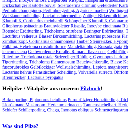
Risspilz, Inocybe rimosa
Ziegelroter Risspilz, Inosperma erubescens
R
Dickschaliger Kartoffelbovist, Scleroderma citrinum
Gefelderter Kart
Perlhuhnchampignon, Perlhuhnegerling, Agaricus moelleri
Wolliggest
Weißtannenmilchling, Lactarius intermedius
Zottiger Birkenmilchling
Klumpfuß, Cortinarius meinhardii
Schöngelber Klumpfuß, Calonarius
Gliophorus psittacinus
Braunvioletter Risspilz, Inocybe cincinnata
Rüb
Rötender Erdritterling, Tricholoma orirubens
Beringter Erdritterling,
Lactifluus vellereus
Blasser Birkenmilchling, Lactarius pubescens
Fla
Zimthautkopf, Cortinarius cinnamomeus
Tauber Steinreizker, Hypomyc
Fälbling, Hebeloma crustuliniforme
Mandeltäubling, Russula grata
Fl
leucomelaena
Gelbwerdende Koralle, Ramaria flavescens
Gelbblättri
Ritterling, Tricholoma ustale
Striegeliger Rübling, Gymnopus hariol
Tigerritterling, Tricholoma filamentosum
Bauchwehkoralle, Blasse Kor
fuscorubroides
Gelbflockiger Wollstielschirmling, Lepiota magnispor
Lactarius helvus
Parasitischer Scheidling, Volvariella surrecta
Ohrförm
Brennreizker, Lactarius pyrogalus
Heilpilze / Vitalpilze aus unserem
Pilzbuch
!
Birkenporling, Piptoporus betulinus
Purpurfilziger Holzritterling, Tri
Lion's mane Mushroom, Hericium erinaceus
Tannenstachelbart, Heri
Schiefer Schillerporling, Chaga, Inonotus obliquus
Schmetterlingstra
Was sind Pilze?