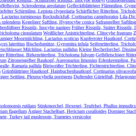
ötender Risspilz, Schamroter Risspilz, Inocybe godeyi
Graubeigeblättr
offelbovist, Scleroderma areolatum
Geflecktblättriger Flämmling, Gymn
iefelter Schirmling, Lepiota clypeolaria
Schärflicher Ritterling, Tricho
, Lactarius torminosus
Bocksdickfuß, Cortinarius camphoratus
Lila-Dic
 splendens
Kegeliger Saftling, Hygrocybe conica
Safrangelber Saftlin
enfüßiger Risspilz, Inocybe napipes
Früher Risspilz, Später Risspilz, 
 Tricholoma cingulatum
Weißlicher Anistrichterling, Clitocybe fragrans
Z
umiger Moormilchling, Lactarius scoticus
Kupferroter Hautkopf, Cortin
es lateritius
Bischofsmütze, Gyromitra infula
Seifenritterling, Trich
eischblasser Milchling, Lactarius pallidus
Kleine Becherlorchel, Dissin
ger Ritterling, Birkenritterling, Tricholoma fulvum
Gelbfleischiger Ritte
orum
Zitronengelber Raukopf, Aureonarius limonius
Erlenkrempling, Pa
alle, Ramaria pallida
Bleiweißer Trichterling, Fichtentrichterling, Cli
a
Grünblättriger Hautkopf, Hainbuchenhautkopf, Cortinarius olivaceof
iger Seitling, Pleurocybella porrigens
Duftender Gürtelfuß, Pelargonien
cholomopsis rutilans
Stinkmorchel, Hexenei, Teufelsei, Phallus impudic
cium flagellum
Ästiger Stachelbart, Hericium coralloides
Dorniger Stach
mete, Turkey tail mushroom, Trametes versicolor