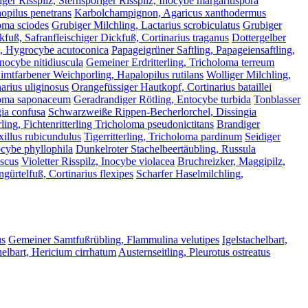
iger Risspilz, Sternsporiger Risspilz, Inocybe margaritispora
opilus penetrans
Karbolchampignon, Agaricus xanthodermus
loma sciodes
Grubiger Milchling, Lactarius scrobiculatus
Grubiger
kfuß, Safranfleischiger Dickfuß, Cortinarius traganus
Dottergelber
g, Hygrocybe acutoconica
Papageigrüner Saftling, Papageiensaftling,
Inocybe nitidiuscula
Gemeiner Erdritterling, Tricholoma terreum
imtfarbener Weichporling, Hapalopilus rutilans
Wolliger Milchling,
arius uliginosus
Orangefüssiger Hautkopf, Cortinarius bataillei
oloma saponaceum
Geradrandiger Rötling, Entocybe turbida
Tonblasser
gia confusa
Schwarzweiße Rippen-Becherlorchel, Dissingia
rling, Fichtenritterling Tricholoma pseudonictitans
Brandiger
xillus rubicundulus
Tigerritterling, Tricholoma pardinum
Seidiger
tocybe phyllophila
Dunkelroter Stachelbeertäubling, Russula
uscus
Violetter Risspilz, Inocybe violacea
Bruchreizker, Maggipilz,
gürtelfuß, Cortinarius flexipes
Scharfer Haselmilchling,
us
Gemeiner Samtfußrübling, Flammulina velutipes
Igelstachelbart,
elbart, Hericium cirrhatum
Austernseitling, Pleurotus ostreatus