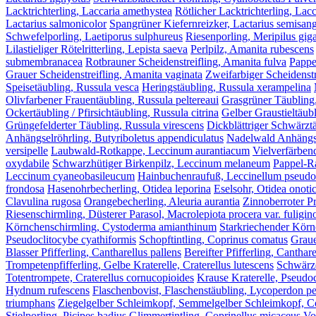
Lacktrichterling, Laccaria amethystea
Rötlicher Lacktrichterling, Lacc
Lactarius salmonicolor
Spangrüner Kiefernreizker, Lactarius semisang
Schwefelporling, Laetiporus sulphureus
Riesenporling, Meripilus gig
Lilastieliger Rötelritterling, Lepista saeva
Perlpilz, Amanita rubescens
submembranacea
Rotbrauner Scheidenstreifling, Amanita fulva
Pappe
Grauer Scheidenstreifling, Amanita vaginata
Zweifarbiger Scheidenstr
Speisetäubling, Russula vesca
Heringstäubling, Russula xerampelina
Olivfarbener Frauentäubling, Russula peltereaui
Grasgrüner Täubling
Ockertäubling / Pfirsichtäubling, Russula citrina
Gelber Graustieltäubl
Grüngefelderter Täubling, Russula virescens
Dickblättriger Schwärztä
Anhängselröhrling, Butyriboletus appendiculatus
Nadelwald Anhängsel
versipelle
Laubwald-Rotkappe, Leccinum aurantiacum
Vielverfärben
oxydabile
Schwarzhütiger Birkenpilz, Leccinum melaneum
Pappel-R
Leccinum cyaneobasileucum
Hainbuchenraufuß, Leccinellum pseud
frondosa
Hasenohrbecherling, Otidea leporina
Eselsohr, Otidea onoti
Clavulina rugosa
Orangebecherling, Aleuria aurantia
Zinnoberroter Pr
Riesenschirmling, Düsterer Parasol, Macrolepiota procera var. fuligin
Körnchenschirmling, Cystoderma amianthinum
Starkriechender Körn
Pseudoclitocybe cyathiformis
Schopftintling, Coprinus comatus
Graue
Blasser Pfifferling, Cantharellus pallens
Bereifter Pfifferling, Canthar
Trompetenpfifferling, Gelbe Kraterelle, Craterellus lutescens
Schwärze
Totentrompete, Craterellus cornucopioides
Krause Kraterelle, Pseudoc
Hydnum rufescens
Flaschenbovist, Flaschenstäubling, Lycoperdon p
triumphans
Ziegelgelber Schleimkopf, Semmelgelber Schleimkopf, Cor
Stielporling, Picipes badius
Glimmertintling, Coprinellus micaceus
Vo