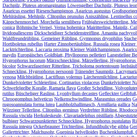
Dachpilz, Pluteus atromarginatus
Löwengelber Dachpilz, Pluteus leo
Agaricus essettei
Riesenchampignon, Agaricus augustus
Großsporige
Mehlräsling, Mehlpilz, Clitopilus prunulus
Aniszähling, Lentinellus c
Käppchenmorchel, Morchella semilibera
Frühjahrsweichritterling, M
conica
Böhmische Verpel, Verpa bohemica
Mairitterling, Maipilz, C
lividopallescens
Dickscheidiger Scheidenstreifling, Amanita pachyvol
Waldfreundrübling, Gemeiner Rübling, Gymnopus dryophilus
Stache
Hortiboletus rubellus
Harter Zinnobertäubling, Russula rosea
Kleiner
Lacktrichterling, Laccaria proxima
Kleiner Waldchampignon, Agaricus
maydis
Europäisches Goldblatt, Phylloporus pelletieri
Langstielige B
Hygrophorus lucorum
Märzschneckling, Märzellerling, Hygrophorus
bicolor
Schwarzfaseriger Ritterling, Tricholoma portentosum
Igelstäu
Schneckling, Hygrophorus persoonii
Tränender Saumpilz, Lacrymari
venosa
Milchbrätling, Lactifluus volemus
Lärchenmilchling, Lactarius
Dunkelvioletter Schleierling, Cortinarius violaceus
Dunkelvioletter Na
Schwefelgelbe Koralle, Ramaria flava
Großer Scheidling, Volvoplute
rutilus
Büscheliger Rasling, Lyophyllum decastes
Gefleckter Gelbfuß
Chroogomphus helveticus
Nelkenschwindling, Marasmius oreades
Ge
rugosoannulata forma lutea
Laubholzhallimasch, Armillaria gallica
Na
Würziger Tellerling, Clitopilus geminus
Verdrehter Rübling, Rhodocol
Russula viscida
Herkuleskeule, Clavariadelphus pistillaris
Abgestutzte
bulbiger
Schwarzpunktierter Schneckling, Hygrophorus pustulatus
Ri
Russula integra
Ockerbrauner Trichterling, Infundibulicybe gibba
Ger
Gallerttrichter, Malchusohr, Guepinia helvelloides
Buchenklumpfuß, Co