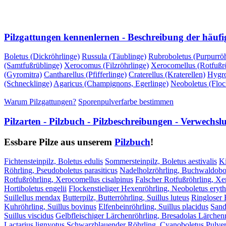
VORHERIGE SEITE
NÄCHSTE SEITE
Pilzgattungen kennenlernen - Beschreibung der häufi
Boletus (Dickröhrlinge)
Russula (Täublinge)
Rubroboletus (Purpurröh
(Samtfußrüblinge)
Xerocomus (Filzröhrlinge)
Xerocomellus (Rotfußrö
(Gyromitra)
Cantharellus (Pfifferlinge)
Craterellus (Kraterellen)
Hygro
(Schnecklinge)
Agaricus (Champignons, Egerlinge)
Neoboletus (Floc
Warum Pilzgattungen?
Sporenpulverfarbe bestimmen
Pilzarten - Pilzbuch - Pilzbeschreibungen - Verwechs
Essbare Pilze aus unserem
Pilzbuch
!
Fichtensteinpilz, Boletus edulis
Sommersteinpilz, Boletus aestivalis
Ki
Röhrling, Pseudoboletus parasiticus
Nadelholzröhrling, Buchwaldobol
Rotfußröhrling, Xerocomellus cisalpinus
Falscher Rotfußröhrling, X
Hortiboletus engelii
Flockenstieliger Hexenröhrling, Neoboletus eryt
Suillellus mendax
Butterpilz, Butterröhrling, Suillus luteus
Ringloser B
Kuhröhrling, Suillus bovinus
Elfenbeinröhrling, Suillus placidus
Sand
Suillus viscidus
Gelbfleischiger Lärchenröhrling, Bresadolas Lärchenr
Lactarius lignyotus
Schwarzblauender Röhrling, Cyanoboletus Pulver