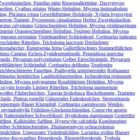
Zwergknäueling, Panellus mitis
Riesengallertträne, Dacrymyces
uerling, Cyathus striatus
Winter-Helmling, Mycena tintinnabulum
ng, Plicatura crispa
Geweihförmige Holzkeule, Xylaria hypoxylon
errote Tramete, Pycnoporus cinnabarinus
Herber Zwergknäueling,
urotus calyptratus
Grünschneidiger Helmling, Mycena viridimarginata
steinii
Orangeschneidiger Helmling, Feuriger Helmling, Mycena
ymnopus peronatus
Violettrandiger Schleimkopf, Cortinarius balteatus
rschämter Ritterling, Tricholoma lascivum
Dreifarbiger
tromabecher, Rutstroemia firma
Gallertfleischiges Stummelfüßchen,
tinus Caninus
Eichen-Zystidenrindenpilz, Peniophora quercina
eimpilz, Physarum polycephalum
Gelber Eierschleimpilz, Physarum
ettblättriger Schleimfuß, Cortinarius delibutus
Tropfender
eichbeschleierter Faserling, Psathyrella spintrigeroides
Rotbrauner
tinarius hemitrichus
Laubholzharzporling, Ischnoderma resinosum
Helmling, Mycena polygramma
Rosablättriger Helmling, Mycena
ocystis borealis
Lästiger Ritterling, Tricholoma inamoenum
eißes Filzbecherchen, Tapesia lividofusca
Buckeltramete, Trametes
hpilz, Pluteus romellii
Glänzendes Fadenkeulchen, Stemonitopsis
atospermum
Blauer Klumpfuß, Cortinarius caerulescens
Weiden-
a myriadophylla
Frühlings-Glockenschüppling, Conocybe aporos
ii
Natternstieliger Schwefelkopf, Hypholoma marginatum
Gestreifter
ftling, Kalkholder Saftling, Hygrocybe calciphila
Kugelsporiger
elber Schleimschirmling, Zhuliangomyces ochraceoluteus
ttmilchling, Ungezonter Violettmilchling, Lactarius uvidus
Blasser
orus discoxanthus
Binsenkeule, Binsenröhrenkeule, Typhula