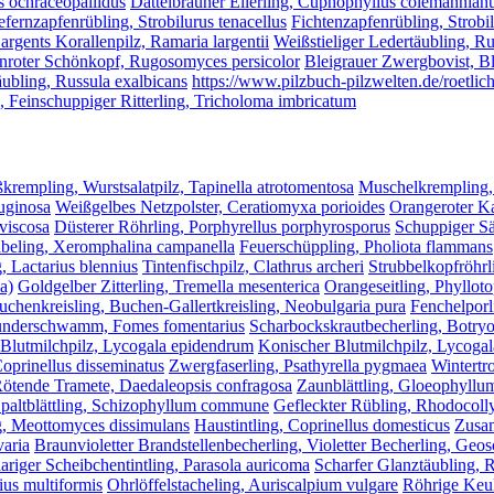
s ochraceopallidus
Dattelbrauner Ellerling, Cuphophyllus colemannian
efernzapfenrübling, Strobilurus tenacellus
Fichtenzapfenrübling, Strobi
argents Korallenpilz, Ramaria largentii
Weißstieliger Ledertäubling, Ru
nroter Schönkopf, Rugosomyces persicolor
Bleigrauer Zwergbovist, Bl
ubling, Russula exalbicans
https://www.pilzbuch-pilzwelten.de/roetlic
, Feinschuppiger Ritterling, Tricholoma imbricatum
krempling, Wurstsalatpilz, Tapinella atrotomentosa
Muschelkrempling,
ruginosa
Weißgelbes Netzpolster, Ceratiomyxa porioides
Orangeroter Ka
viscosa
Düsterer Röhrling, Porphyrellus porphyrosporus
Schuppiger Sä
beling, Xeromphalina campanella
Feuerschüppling, Pholiota flammans
, Lactarius blennius
Tintenfischpilz, Clathrus archeri
Strubbelkopfröhrl
a)
Goldgelber Zitterling, Tremella mesenterica
Orangeseitling, Phylloto
uchenkreisling, Buchen-Gallertkreisling, Neobulgaria pura
Fenchelpor
nderschwamm, Fomes fomentarius
Scharbockskrautbecherling, Botryot
Blutmilchpilz, Lycogala epidendrum
Konischer Blutmilchpilz, Lycoga
Coprinellus disseminatus
Zwergfaserling, Psathyrella pygmaea
Wintertr
ötende Tramete, Daedaleopsis confragosa
Zaunblättling, Gloeophyllu
paltblättling, Schizophyllum commune
Gefleckter Rübling, Rhodocoll
g, Meottomyces dissimulans
Haustintling, Coprinellus domesticus
Zusam
varia
Braunvioletter Brandstellenbecherling, Violetter Becherling, Geo
riger Scheibchentintling, Parasola auricoma
Scharfer Glanztäubling, R
ius multiformis
Ohrlöffelstacheling, Auriscalpium vulgare
Röhrige Keul