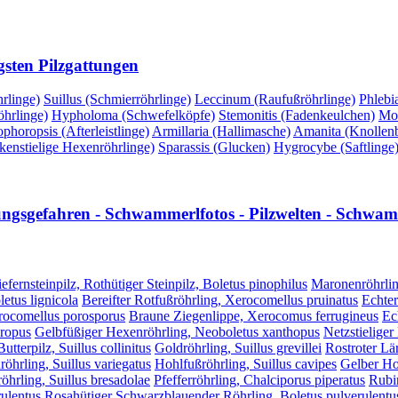
gsten Pilzgattungen
rlinge)
Suillus (Schmierröhrlinge)
Leccinum (Raufußröhrlinge)
Phlebi
hrlinge)
Hypholoma (Schwefelköpfe)
Stemonitis (Fadenkeulchen)
Mor
phoropsis (Afterleistlinge)
Armillaria (Hallimasche)
Amanita (Knollenbl
kenstielige Hexenröhrlinge)
Sparassis (Glucken)
Hygrocybe (Saftlinge
lungsgefahren - Schwammerlfotos - Pilzwelten - Schwamm
efernsteinpilz, Rothütiger Steinpilz, Boletus pinophilus
Maronenröhrlin
etus lignicola
Bereifter Rotfußröhrling, Xerocomellus pruinatus
Echter
erocomellus porosporus
Braune Ziegenlippe, Xerocomus ferrugineus
Ec
hropus
Gelbfüßiger Hexenröhrling, Neoboletus xanthopus
Netzstieliger
utterpilz, Suillus collinitus
Goldröhrling, Suillus grevillei
Rostroter Lär
röhrling, Suillus variegatus
Hohlfußröhrling, Suillus cavipes
Gelber Hoh
öhrling, Suillus bresadolae
Pfefferröhrling, Chalciporus piperatus
Rubi
ulentus
Rosahütiger Schwarzblauender Röhrling, Boletus pulverulentus