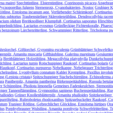
ena mairei
Spechttintling, Elsterntintling, Coprinopsis picacea
Angebrann
Pycnoporellus fulgens
Sternenrotz, Cyanobakterien, Nostoc
Grubiger K
Rötling, Entoloma incanum agg.
Verfärbender Schleimkopf, Cortinarius
ius subtortus
Traubenstieliger Sklerotienrübling, Dendrocollybia race
macium olidum
Breitknolliger Klumpfuß, Cortinarius saporatus
Hirschbra
ppelmilchling, Lactarius evosmus
Grünfleckige Fichtenkoralle, Phaeocl
ma benzoinum
Lärchenritterling, Schwammiger Ritterling, Tricholoma 
hrslorchel, Giftlorchel, Gyromitra esculenta
Grünblättriger Schwefelko
egenpilz, Amanita muscaria
Gifthäubling, Galerina marginata
Gesäumter
fa
Breitblättriger Holzrübling, Megacollybia platyphylla
Dunkelschuppig
chling, Lactarius turpis
Rotschuppiger Raukopf, Cortinarius bolaris
Gi
Hautkopf, Cortinarius purpureus
Nebelkappe, Nebelgrauer Trichterling,
chelrasling, Lyophyllum connatum
Kahler Krempling, Paxillus involut
ng (Lepiota cristata)
Spitzschuppiger Stachelschirmling, Echinoderma 
ura
Pantherpilz, Amanita pantherina
Birkenspeitäubling, Russula betul
 Schüppling, Pholiota limonella
Gemeines Fadenkeulchen, Stemonitis 
iger Tannenflämmling, Gymnopilus sapineus
Buchenspeitäubling, Rus
halloides
Grüner Knollenblätterpilz, Amanita phalloides
Spitzkegeliger
rpurröhrling, Rubroboletus rhodoxanthus
Spitzgebuckelter Raukopf, Cor
catum
Traniger Rötling, Gebrechlicher Glöckling, Entoloma hirtipes
Ora
ius
Porphyrbrauner Wulstling, Amanita porphyria
Schwefelritterling, 