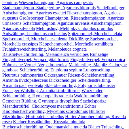
leoninus
Wiesenchampignon, Agaricus campestris
Stadtchampignon, Stadtegerling, Agaricus bitorquis
Schiefknolliger
Anischampignon, Agaricus essettei
Riesenchampignon, Agaricus
augustus
Großsporiger Champignon, Riesenchampignon, Agaricus
urinascens
Schafchampignon, Agaricus arvensis
Anischampignon,
Agaricus silvicola
Mehlräsling, Mehlpilz, Clitopilus prunulus
Aniszähling, Lentinellus cochleatus
Spitzmorchel, Morchella elata
Speisemorchel, Morchella esculenta
Dickfüßige Speisemorchel,
Morchella crassipes
Käppchenmorchel, Morchella semilibera
Frühjahrsweichritterling, Melanoleuca cognata
Raustielweichritterling, Melanoleuca verrucipes
Runzelige
Fingerhutverpel, Verpa digitaliformis
Fingerhutverpel, Verpa conica
Böhmische Verpel, Verpa bohemica
Mairitterling, Maipilz, Calocybe
gambosa
Schlehenrötling, Entoloma sepium
Lungenseitling,
Pleurotus pulmonarius
Ockergrauer Riesen-Scheidenstreifling,
Amanita lividopallescens
Dickscheidiger Scheidenstreifling,
Amanita pachyvolvata
Sklerotienporling, Polyporus tuberaster
Fransiger Wulstling, Amanita strobiliformis
Wurzelnder
Schleimrübling, Hymenopellis radicata
Waldfreundrübling,
Gemeiner Rübling, Gymnopus dryophilus
Stachelsporige
Mäandertrüffel, Choiromyces meandriformis
Echter
Knoblauchschwindling, Mycetinis scorodonius
Blutroter
Filzröhrling, Hortiboletus rubellus
Harter Zinnobertäubling, Russula
rosea
Kleiner Rosatäubling, Russula minutula
Buchenschleimrübling, Oudemansiella mucida
Blauer Träuschling,