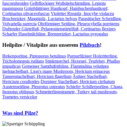
fuscorubroides
Gelbflockiger Wollstielschirmling, Lepiota
magnispora
Grünblättriger Hautkopf, Hainbuchenhautkopf,
Cortinarius olivaceofuscus
Violetter Risspilz, Inocybe violacea
Bruchreizker, Maggipilz, Lactarius helvus
Parasitischer Scheidling,
Volvariella surrecta
Ohrförmiger Seitling, Pleurocybella porrigens
Duftender Gürtelfuß, Pelargoniengürtelfuß, Cortinarius flexipes
Scharfer Haselmilchling, Brennreizker, Lactarius pyrogalus
Heilpilze / Vitalpilze aus unserem
Pilzbuch
!
Birkenporling, Piptoporus betulinus
Purpurfilziger Holzritterling,
Tricholomopsis rutilans
Stinkmorchel, Hexenei, Teufelsei, Phallus
impudicus
Gemeiner Samtfußrübling, Flammulina velutipes
Igelstachelbart, Lion's mane Mushroom, Hericium erinaceus
Tannenstachelbart, Hericium flagellum
Ästiger Stachelbart,
Hericium coralloides
Dorniger Stachelbart, Hericium cirrhatum
Austernseitling, Pleurotus ostreatus
Schiefer Schillerporling, Chaga,
Inonotus obliquus
Schmetterlingstramete, Turkey tail mushroom,
Trametes versicolor
Was sind Pilze?