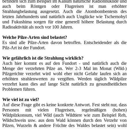
befinden sich zum Beispiel im Kalium natürliche Radionnuklide und
auch beim Röntgen oder Flugreisen ist man erhöhter
Strahlungbelastung ausgesetzt. Auch die Atombombentests des
letzten Jahrhunderts und natürlich auch Unglücke wie Tschernobyl
und Fukushima sorgen für eine generell höhere Belastung durch
Radioaktivität als noch vor 100 Jahren.
Welche Pilze-Arten sind belastet?
Es sind alle Pilze-Arten davon betroffen. Entscheidender als die
Pilz-Art ist der Fundort.
Wie gefährlich ist die Strahlung wirklich?
Auch hier kommt es auf den Fundort - und natürlich auch die
Menge der verzehrten Pilze an. Wer 2-3 Mal im Monat (Wild-)
Pilzgerichte verzehrt wird wohl eher nicht Gefahr laufen sich an
erhöhten strahlenwerten zu vergiften. Werden täglich Wildpilze
verzehrt kann dies auf lange Sicht natürlich zu gesundheitlichen
Problemen führen.
Wie viel ist zu viel?
Auf diese Frage gibt es keine konkrete Antwort. Fest steht nur, dass
Personen mit vielen Flugreisen, regelmäßigen (hohen)
Wildpilzkonsum, viel Wild (auch Wildtiere wie zum Beispiel Reh,
Wildschwein usw. aus dem Wald können durch den Verzehr von
Pilzen, Wurzeln & andere Früchte des Waldes belastet sein) wohl