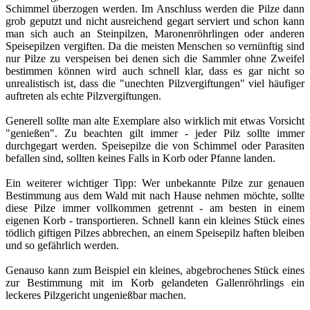
Schimmel überzogen werden. Im Anschluss werden die Pilze dann
grob geputzt und nicht ausreichend gegart serviert und schon kann
man sich auch an Steinpilzen, Maronenröhrlingen oder anderen
Speisepilzen vergiften. Da die meisten Menschen so vernünftig sind
nur Pilze zu verspeisen bei denen sich die Sammler ohne Zweifel
bestimmen können wird auch schnell klar, dass es gar nicht so
unrealistisch ist, dass die "unechten Pilzvergiftungen" viel häufiger
auftreten als echte Pilzvergiftungen.
Generell sollte man alte Exemplare also wirklich mit etwas Vorsicht
"genießen". Zu beachten gilt immer - jeder Pilz sollte immer
durchgegart werden. Speisepilze die von Schimmel oder Parasiten
befallen sind, sollten keines Falls in Korb oder Pfanne landen.
Ein weiterer wichtiger Tipp: Wer unbekannte Pilze zur genauen
Bestimmung aus dem Wald mit nach Hause nehmen möchte, sollte
diese Pilze immer vollkommen getrennt - am besten in einem
eigenen Korb - transportieren. Schnell kann ein kleines Stück eines
tödlich giftigen Pilzes abbrechen, an einem Speisepilz haften bleiben
und so gefährlich werden.
Genauso kann zum Beispiel ein kleines, abgebrochenes Stück eines
zur Bestimmung mit im Korb gelandeten Gallenröhrlings ein
leckeres Pilzgericht ungenießbar machen.