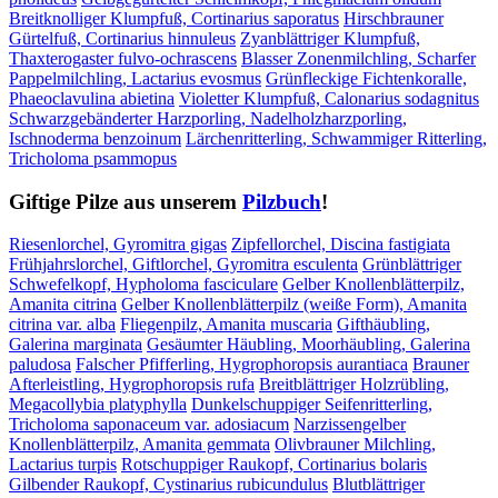
Breitknolliger Klumpfuß, Cortinarius saporatus
Hirschbrauner
Gürtelfuß, Cortinarius hinnuleus
Zyanblättriger Klumpfuß,
Thaxterogaster fulvo-ochrascens
Blasser Zonenmilchling, Scharfer
Pappelmilchling, Lactarius evosmus
Grünfleckige Fichtenkoralle,
Phaeoclavulina abietina
Violetter Klumpfuß, Calonarius sodagnitus
Schwarzgebänderter Harzporling, Nadelholzharzporling,
Ischnoderma benzoinum
Lärchenritterling, Schwammiger Ritterling,
Tricholoma psammopus
Giftige Pilze aus unserem
Pilzbuch
!
Riesenlorchel, Gyromitra gigas
Zipfellorchel, Discina fastigiata
Frühjahrslorchel, Giftlorchel, Gyromitra esculenta
Grünblättriger
Schwefelkopf, Hypholoma fasciculare
Gelber Knollenblätterpilz,
Amanita citrina
Gelber Knollenblätterpilz (weiße Form), Amanita
citrina var. alba
Fliegenpilz, Amanita muscaria
Gifthäubling,
Galerina marginata
Gesäumter Häubling, Moorhäubling, Galerina
paludosa
Falscher Pfifferling, Hygrophoropsis aurantiaca
Brauner
Afterleistling, Hygrophoropsis rufa
Breitblättriger Holzrübling,
Megacollybia platyphylla
Dunkelschuppiger Seifenritterling,
Tricholoma saponaceum var. adosiacum
Narzissengelber
Knollenblätterpilz, Amanita gemmata
Olivbrauner Milchling,
Lactarius turpis
Rotschuppiger Raukopf, Cortinarius bolaris
Gilbender Raukopf, Cystinarius rubicundulus
Blutblättriger