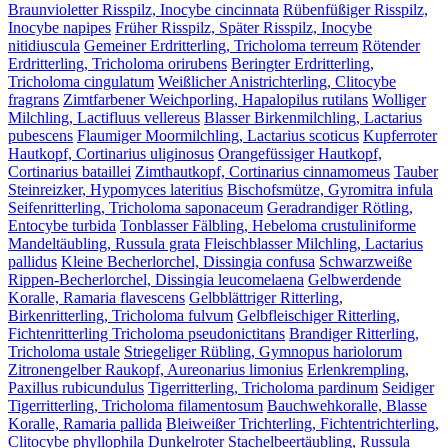
Braunvioletter Risspilz, Inocybe cincinnata
Rübenfüßiger Risspilz,
Inocybe napipes
Früher Risspilz, Später Risspilz, Inocybe
nitidiuscula
Gemeiner Erdritterling, Tricholoma terreum
Rötender
Erdritterling, Tricholoma orirubens
Beringter Erdritterling,
Tricholoma cingulatum
Weißlicher Anistrichterling, Clitocybe
fragrans
Zimtfarbener Weichporling, Hapalopilus rutilans
Wolliger
Milchling, Lactifluus vellereus
Blasser Birkenmilchling, Lactarius
pubescens
Flaumiger Moormilchling, Lactarius scoticus
Kupferroter
Hautkopf, Cortinarius uliginosus
Orangefüssiger Hautkopf,
Cortinarius bataillei
Zimthautkopf, Cortinarius cinnamomeus
Tauber
Steinreizker, Hypomyces lateritius
Bischofsmütze, Gyromitra infula
Seifenritterling, Tricholoma saponaceum
Geradrandiger Rötling,
Entocybe turbida
Tonblasser Fälbling, Hebeloma crustuliniforme
Mandeltäubling, Russula grata
Fleischblasser Milchling, Lactarius
pallidus
Kleine Becherlorchel, Dissingia confusa
Schwarzweiße
Rippen-Becherlorchel, Dissingia leucomelaena
Gelbwerdende
Koralle, Ramaria flavescens
Gelbblättriger Ritterling,
Birkenritterling, Tricholoma fulvum
Gelbfleischiger Ritterling,
Fichtenritterling Tricholoma pseudonictitans
Brandiger Ritterling,
Tricholoma ustale
Striegeliger Rübling, Gymnopus hariolorum
Zitronengelber Raukopf, Aureonarius limonius
Erlenkrempling,
Paxillus rubicundulus
Tigerritterling, Tricholoma pardinum
Seidiger
Tigerritterling, Tricholoma filamentosum
Bauchwehkoralle, Blasse
Koralle, Ramaria pallida
Bleiweißer Trichterling, Fichtentrichterling,
Clitocybe phyllophila
Dunkelroter Stachelbeertäubling, Russula