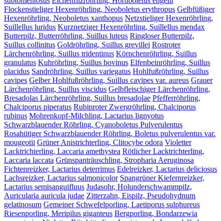
subtomentosus
Eichenfilzröhrling, Hortiboletus engelii
Flockenstieliger Hexenröhrling, Neoboletus erythropus
Gelbfüßiger
Hexenröhrling, Neoboletus xanthopus
Netzstieliger Hexenröhrling,
Suillellus luridus
Kurznetziger Hexenröhrling, Suillellus mendax
Butterpilz, Butterröhrling, Suillus luteus
Ringloser Butterpilz,
Suillus collinitus
Goldröhrling, Suillus grevillei
Rostroter
Lärchenröhrling, Suillus tridentinus
Körnchenröhrling, Suillus
granulatus
Kuhröhrling, Suillus bovinus
Elfenbeinröhrling, Suillus
placidus
Sandröhrling, Suillus variegatus
Hohlfußröhrling, Suillus
cavipes
Gelber Hohlfußröhrling, Suillus cavipes var. aureus
Grauer
Lärchenröhrling, Suillus viscidus
Gelbfleischiger Lärchenröhrling,
Bresadolas Lärchenröhrling, Suillus bresadolae
Pfefferröhrling,
Chalciporus piperatus
Rubinroter Zwergröhrling, Chalciporus
rubinus
Mohrenkopf-Milchling, Lactarius lignyotus
Schwarzblauender Röhrling, Cyanoboletus Pulverulentus
Rosahütiger Schwarzblauender Röhrling, Boletus pulverulentus var.
mougeotii
Grüner Anistrichterling, Clitocybe odora
Violetter
Lacktrichterling, Laccaria amethystea
Rötlicher Lacktrichterling,
Laccaria laccata
Grünspanträuschling, Stropharia Aeruginosa
Fichtenreizker, Lactarius deterrimus
Edelreizker, Lactarius deliciosus
Lachsreizker, Lactarius salmonicolor
Spangrüner Kiefernreizker,
Lactarius semisanguifluus
Judasohr, Holunderschwammpilz,
Auricularia auricula judae
Zitterzahn, Eispilz, Pseudohydnum
gelatinosum
Gemeiner Schwefelporling, Laetiporus sulphureus
Riesenporling, Meripilus giganteus
Bergporling, Bondarzewia