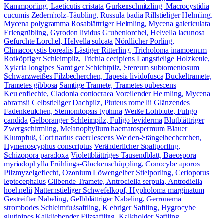
Kammporling, Laeticutis cristata
Gurkenschnitzling, Macrocystidia
cucumis
Zedernholz-Täubling, Russula badia
Rillstieliger Helmling,
Mycena polygramma
Rosablättriger Helmling, Mycena galericulata
Erlengrübling, Gyrodon lividus
Grubenlorchel, Helvella lacunosa
Gefurchte Lorchel, Helvella sulcata
Nördlicher Porling,
Climacocystis borealis
Lästiger Ritterling, Tricholoma inamoenum
Rotköpfiger Schleimpilz, Trichia decipiens
Langstielige Holzkeule,
Xylaria longipes
Samtiger Schichtpilz, Stereum subtomentosum
Schwarzweißes Filzbecherchen, Tapesia lividofusca
Buckeltramete,
Trametes gibbosa
Samtige Tramete, Trametes pubescens
Keulenflechte, Cladonia coniocraea
Voreilender Helmling, Mycena
abramsii
Gelbstieliger Dachpilz, Pluteus romellii
Glänzendes
Fadenkeulchen, Stemonitopsis typhina
Weiße Lohblüte, Fuligo
candida
Gelboranger Schleimpilz, Fuligo leviderma
Blutblättriger
Zwergschirmling, Melanophyllum haematospermum
Blauer
Klumpfuß, Cortinarius caerulescens
Weiden-Stängelbecherchen,
Hymenoscyphus conscriptus
Veränderlicher Spaltporling,
Schizopora paradoxa
Violettblättriges Tausendblatt, Baeospora
myriadophylla
Frühlings-Glockenschüppling, Conocybe aporos
Pilzmyzelgeflecht, Ozonium
Löwengelber Stielporling, Cerioporus
leptocephalus
Gilbende Tramete, Antrodiella serpula, Antrodiella
hoehnelii
Natternstieliger Schwefelkopf, Hypholoma marginatum
Gestreifter Nabeling, Gelbblättriger Nabeling, Gerronema
strombodes
Schleimfußsaftling, Klebriger Saftling, Hygrocybe
glutinipes
Kalkliebender Filzsaftling, Kalkholder Saftling,