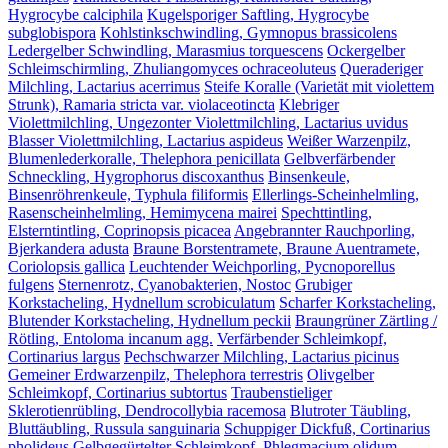
Hygrocybe calciphila
Kugelsporiger Saftling, Hygrocybe
subglobispora
Kohlstinkschwindling, Gymnopus brassicolens
Ledergelber Schwindling, Marasmius torquescens
Ockergelber
Schleimschirmling, Zhuliangomyces ochraceoluteus
Queraderiger
Milchling, Lactarius acerrimus
Steife Koralle (Varietät mit violettem
Strunk), Ramaria stricta var. violaceotincta
Klebriger
Violettmilchling, Ungezonter Violettmilchling, Lactarius uvidus
Blasser Violettmilchling, Lactarius aspideus
Weißer Warzenpilz,
Blumenlederkoralle, Thelephora penicillata
Gelbverfärbender
Schneckling, Hygrophorus discoxanthus
Binsenkeule,
Binsenröhrenkeule, Typhula filiformis
Ellerlings-Scheinhelmling,
Rasenscheinhelmling, Hemimycena mairei
Spechttintling,
Elsterntintling, Coprinopsis picacea
Angebrannter Rauchporling,
Bjerkandera adusta
Braune Borstentramete, Braune Auentramete,
Coriolopsis gallica
Leuchtender Weichporling, Pycnoporellus
fulgens
Sternenrotz, Cyanobakterien, Nostoc
Grubiger
Korkstacheling, Hydnellum scrobiculatum
Scharfer Korkstacheling,
Blutender Korkstacheling, Hydnellum peckii
Braungrüner Zärtling /
Rötling, Entoloma incanum agg.
Verfärbender Schleimkopf,
Cortinarius largus
Pechschwarzer Milchling, Lactarius picinus
Gemeiner Erdwarzenpilz, Thelephora terrestris
Olivgelber
Schleimkopf, Cortinarius subtortus
Traubenstieliger
Sklerotienrübling, Dendrocollybia racemosa
Blutroter Täubling,
Bluttäubling, Russula sanguinaria
Schuppiger Dickfuß, Cortinarius
pholideus
Gelbgegürtelter Schleimkopf, Phlegmacium olidum