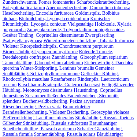
Zunderschwamm, Fomes fomentarius
Scharbockskrautbecherling,
Botryotinia ficariarum
Anemonenbecherling, Dumontinia tuberosa
Haselbecherling, Encoelia furfuracea
Goldmistpilz, Bolbitius
titubans
Blutmilchpilz, Lycogala epidendrum
Konischer
Blutmilchpilz, Lycogala conicum
Vielgestaltige Holzkeule, Xylaria
polymorpha
Zungenkernkeule, Tolypocladium ophioglossoides
Gesäter Tintling, Coprinellus disseminatus
Zwergfaserling,
Psathyrella pygmaea
Wintertrompetenschnitzling, Tubaria furfuracea
Violetter Knorpelschichtpilz, Chondrostereum purpureum
Birnenstäubling,Lycoperdon pyriforme
Rötende Tramete,
Daedaleopsis confragosa
Zaunblättling, Gloeophyllum sepiarium
Tannenblättling, Gloeophyllum abietinum
Eichenwirrling, Daedalea
quercina
Winter-Stielporling, Lentinus brumalis
Gemeiner
Spaltblättling, Schizophyllum commune
Gefleckter Rübling,
Rhodocollybia maculata
Rosafarbener Rindenpilz, Laeticorticium
roseum
Kirschbaum-Kraterpilz, Craterocolla cerasi
Fettigglänzender
Häubling, Meottomyces dissimulans
Haustintling, Coprinellus
domesticus
Zusammenfließendes Fadenkeulchen, Stemonitis
splendens
Buchenwaldbecherling, Peziza arvernensis
Riesenbecherling, Peziza varia
Braunvioletter
Brandstellenbecherling, Violetter Becherling, Geoscypha violacea
Pfeffermilchling, Lactifluus piperatus
Stinktäubling, Russula foetens
Gilbender Stinktäubling, Russula subfoetens
Braunhaariger
Scheibchentintling, Parasola auricoma
Scharfer Glanztäubling,
Russula firmula
Sonnentäubling, Russula solaris
Blaublättriger