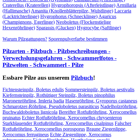
Craterellus (Kraterellen)
Hygrophoropsis (Afterleistlinge)
Armillaria
(Hallimasche)
Amanita (Knollenblätterpilze, Wulstlinge)
Laccaria
(Lacktrichterlinge)
Hygrophorus (Schnecklinge)
Agaricus
(Champignons, Egerlinge)
Neoboletus (Flockenstielige
Hexenröhrlinge)
Sparassis (Glucken)
Hygrocybe (Saftlinge)
Warum Pilzgattungen?
Sporenpulverfarbe bestimmen
Pilzarten - Pilzbuch - Pilzbeschreibungen -
Verwechslungsgefahren - Schwammerlfotos -
Pilzwelten - Schwammerl - Pilze
Essbare Pilze aus unserem
Pilzbuch
!
Fichtensteinpilz, Boletus edulis
Sommersteinpilz, Boletus aestivalis
Kiefernsteinpilz, Rothütiger Steinpilz, Boletus pinophilus
Maronenröhrling, Imleria badia
Hasenröhrling, Gyroporus castaneus
Schmarotzer-Röhrling, Pseudoboletus parasiticus
Nadelholzröhrling,
Buchwaldoboletus lignicola
Bereifter Rotfußröhrling, Xerocomellus
pruinatus
Echter Rotfußröhrling, Xerocomellus chrysenteron
Starkblauender Rotfußröhrling, Xerocomellus cisalpinus
Falscher
Rotfußröhrling, Xerocomellus porosporus
Braune Ziegenlippe,
Xerocomus ferrugineus
Echte Ziegenlippe, Xerocomus