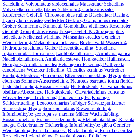
Scheidling, Volvopluteus gloiocephalus
Mausgrauer Scheidling,
Volvariella murinella
Blauer Schleimfuß, Cortinarius salor
Kupferroter Gelbfuß, Chroogomphus rutilus
Büscheliger Rasling,
Lyophyllum decastes
Gefleckter Gelbfuß, Gomphidius maculatus
Großer Schmierling, Kuhmaul, Gomphidius glutinosus
Rosenroter
Gelbfuß, Gomphidius roseus
Filziger Gelbfuß, Chroogomphus
helveticus
Nelkenschwindling, Marasmius oreades
Gemeiner
Weichritterling, Melanoleuca melaleuca
Buchenwald-Wasserfuß,
Hydropus subalpinus
Gelber Riesenträuschling, Stropharia
rugosoannulata forma lutea
Laubholzhallimasch, Armillaria gallica
Nadelholzhallimasch, Armillaria ostoyae
Honiggelber Hallimasch,
Honigpilz, Armillaria mellea
Behangener Faserling, Psathyrella
candolleana
Würziger Tellerling, Clitopilus geminus
Verdrehter
Rübling, Rhodocollybia prolixa
Elfenbeinschneckling, Hygrophorus
eburneus
Sommer-Austernseitling, Pleurotus ostreatus forma florida
Lederstieltäubling, Russula viscida
Herkuleskeule, Clavariadelphus
pistillaris
Abgestutzte Herkuleskeule, Clavariadelphus truncatus
Wasserfleckiger Trichterling, Paralepista gilva
Knolliger
Schleierritterling, Leucocortinarius bulbiger
Schwarzpunktierter
Schneckling, Hygrophorus pustulatus
Riesentrichterling,
Infundibulicybe geotropa vs. maxima
Milder Wachstäubling,
Russula puellaris
Brauner Ledertäubling, Elefantentäubling, Russula
integra
Ockerbrauner Trichterling, Infundibulicybe gibba
Geriefter
Weichtäubling, Russula nauseosa
Buckeltäubling, Russula caerulea
Rotstieliger Ledertäubling, Russula olivacea
Rötlicher