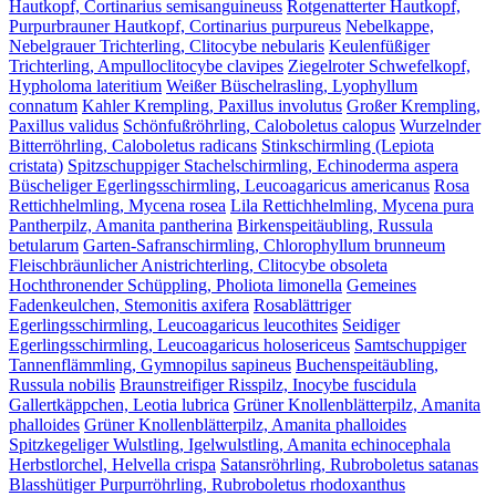
Hautkopf, Cortinarius semisanguineuss
Rotgenatterter Hautkopf,
Purpurbrauner Hautkopf, Cortinarius purpureus
Nebelkappe,
Nebelgrauer Trichterling, Clitocybe nebularis
Keulenfüßiger
Trichterling, Ampulloclitocybe clavipes
Ziegelroter Schwefelkopf,
Hypholoma lateritium
Weißer Büschelrasling, Lyophyllum
connatum
Kahler Krempling, Paxillus involutus
Großer Krempling,
Paxillus validus
Schönfußröhrling, Caloboletus calopus
Wurzelnder
Bitterröhrling, Caloboletus radicans
Stinkschirmling (Lepiota
cristata)
Spitzschuppiger Stachelschirmling, Echinoderma aspera
Büscheliger Egerlingsschirmling, Leucoagaricus americanus
Rosa
Rettichhelmling, Mycena rosea
Lila Rettichhelmling, Mycena pura
Pantherpilz, Amanita pantherina
Birkenspeitäubling, Russula
betularum
Garten-Safranschirmling, Chlorophyllum brunneum
Fleischbräunlicher Anistrichterling, Clitocybe obsoleta
Hochthronender Schüppling, Pholiota limonella
Gemeines
Fadenkeulchen, Stemonitis axifera
Rosablättriger
Egerlingsschirmling, Leucoagaricus leucothites
Seidiger
Egerlingsschirmling, Leucoagaricus holosericeus
Samtschuppiger
Tannenflämmling, Gymnopilus sapineus
Buchenspeitäubling,
Russula nobilis
Braunstreifiger Risspilz, Inocybe fuscidula
Gallertkäppchen, Leotia lubrica
Grüner Knollenblätterpilz, Amanita
phalloides
Grüner Knollenblätterpilz, Amanita phalloides
Spitzkegeliger Wulstling, Igelwulstling, Amanita echinocephala
Herbstlorchel, Helvella crispa
Satansröhrling, Rubroboletus satanas
Blasshütiger Purpurröhrling, Rubroboletus rhodoxanthus