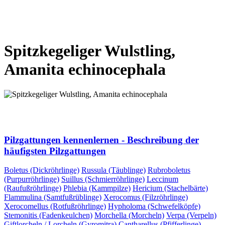
VORHERIGE SEITE
NÄCHSTE SEITE
Spitzkegeliger Wulstling,
Amanita echinocephala
VORHERIGE SEITE
NÄCHSTE SEITE
Pilzgattungen kennenlernen - Beschreibung der
häufigsten Pilzgattungen
Boletus (Dickröhrlinge)
Russula (Täublinge)
Rubroboletus
(Purpurröhrlinge)
Suillus (Schmierröhrlinge)
Leccinum
(Raufußröhrlinge)
Phlebia (Kammpilze)
Hericium (Stachelbärte)
Flammulina (Samtfußrüblinge)
Xerocomus (Filzröhrlinge)
Xerocomellus (Rotfußröhrlinge)
Hypholoma (Schwefelköpfe)
Stemonitis (Fadenkeulchen)
Morchella (Morcheln)
Verpa (Verpeln)
Giftlorcheln / Lorcheln (Gyromitra)
Cantharellus (Pfifferlinge)