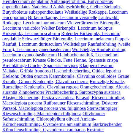
Hemileccinum depilatum
Anhängselröhrling, Butyriboletus
appendiculatus
Nadelwald Anhängselröhrling, Gelber Steinpilz,
Butyriboletus subappendiculatus
Weißstielige Rotkappe, Leccinum
leucopodium
Birkenrotkappe, Leccinum versipelle
Laubwald-
Rotkappe, Leccinum aurantiacum
Vielverfärbender Birkenpilz,
Leccinum variicolor
Weißer Birkenpilz, Leccinum holopus
Birkenpilz, Leccinum scabrum
Rötender Birkenpilz, Leccinum
oxydabile
Schwarzhütiger Birkenpilz, Leccinum melaneum
Pappel-
Raufuß, Leccinum duriusculum
Wollstieliger Raufußröhrling (weiße
Form), Leccinum cyaneobasileucum
Wollstieliger Raufußröhrling,
Leccinum cyaneobasileucum
Hainbuchenraufuß, Leccinellum
pseudoscabrum
Krause Glucke, Fette Henne, Sparassis crispa
Breitblättrige Glucke, Sparassis brevipes
Klapperschwamm,
Maitake, Grifola frondosa
Hasenohrbecherling, Otidea leporina
Eselsohr, Otidea onotica
Kammkoralle, Clavulina coralloides
Graue
Koralle, Grauer Keulenpilz, Clavulina cinerea
Runzelige Koralle,
Runzeliger Keulenpilz, Clavulina rugosa
Orangebecherling, Aleuria
aurantia
Zinnoberroter Prachtbecherling, Sarcoscypha austriaca
Blasiger Becherling, Peziza vesiculosa
Parasol, Riesenschirmling,
Macrolepiota procera
Rußbrauner Riesenschirmling, Düsterer
Parasol, Macrolepiota procera var. fuliginosa
Sternschuppiger
Riesenschirmling, Macrolepiota fuliginosa
Olivbrauner
Safranschirmling, Chlorophyllum olivieri
Amiant-
Körnchenschirmling, Cystoderma amianthinum
Starkriechender
Körnchenschirmling, Cystoderma carcharias
Rostroter