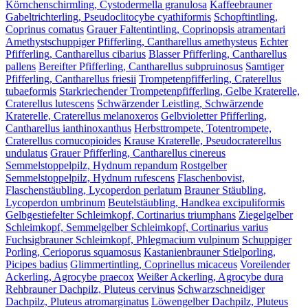
Körnchenschirmling, Cystodermella granulosa
Kaffeebrauner
Gabeltrichterling, Pseudoclitocybe cyathiformis
Schopftintling,
Coprinus comatus
Grauer Faltentintling, Coprinopsis atramentari
Amethystschuppiger Pfifferling, Cantharellus amethysteus
Echter
Pfifferling, Cantharellus cibarius
Blasser Pfifferling, Cantharellus
pallens
Bereifter Pfifferling, Cantharellus subpruinosus
Samtiger
Pfifferling, Cantharellus friesii
Trompetenpfifferling, Craterellus
tubaeformis
Starkriechender Trompetenpfifferling, Gelbe Kraterelle,
Craterellus lutescens
Schwärzender Leistling, Schwärzende
Kraterelle, Craterellus melanoxeros
Gelbvioletter Pfifferling,
Cantharellus ianthinoxanthus
Herbsttrompete, Totentrompete,
Craterellus cornucopioides
Krause Kraterelle, Pseudocraterellus
undulatus
Grauer Pfifferling, Cantharellus cinereus
Semmelstoppelpilz, Hydnum repandum
Rostgelber
Semmelstoppelpilz, Hydnum rufescens
Flaschenbovist,
Flaschenstäubling, Lycoperdon perlatum
Brauner Stäubling,
Lycoperdon umbrinum
Beutelstäubling, Handkea excipuliformis
Gelbgestiefelter Schleimkopf, Cortinarius triumphans
Ziegelgelber
Schleimkopf, Semmelgelber Schleimkopf, Cortinarius varius
Fuchsigbrauner Schleimkopf, Phlegmacium vulpinum
Schuppiger
Porling, Cerioporus squamosus
Kastanienbrauner Stielporling,
Picipes badius
Glimmertintling, Coprinellus micaceus
Voreilender
Ackerling, Agrocybe praecox
Weißer Ackerling, Agrocybe dura
Rehbrauner Dachpilz, Pluteus cervinus
Schwarzschneidiger
Dachpilz, Pluteus atromarginatus
Löwengelber Dachpilz, Pluteus