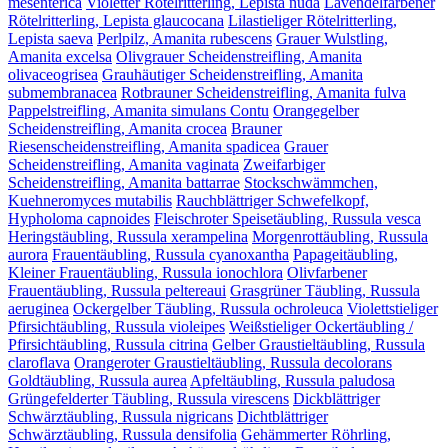
mesenterica
Violetter Rötelritterling, Lepista nuda
Lavendelfarbener
Rötelritterling, Lepista glaucocana
Lilastieliger Rötelritterling,
Lepista saeva
Perlpilz, Amanita rubescens
Grauer Wulstling,
Amanita excelsa
Olivgrauer Scheidenstreifling, Amanita
olivaceogrisea
Grauhäutiger Scheidenstreifling, Amanita
submembranacea
Rotbrauner Scheidenstreifling, Amanita fulva
Pappelstreifling, Amanita simulans Contu
Orangegelber
Scheidenstreifling, Amanita crocea
Brauner
Riesenscheidenstreifling, Amanita spadicea
Grauer
Scheidenstreifling, Amanita vaginata
Zweifarbiger
Scheidenstreifling, Amanita battarrae
Stockschwämmchen,
Kuehneromyces mutabilis
Rauchblättriger Schwefelkopf,
Hypholoma capnoides
Fleischroter Speisetäubling, Russula vesca
Heringstäubling, Russula xerampelina
Morgenrottäubling, Russula
aurora
Frauentäubling, Russula cyanoxantha
Papageitäubling,
Kleiner Frauentäubling, Russula ionochlora
Olivfarbener
Frauentäubling, Russula peltereaui
Grasgrüner Täubling, Russula
aeruginea
Ockergelber Täubling, Russula ochroleuca
Violettstieliger
Pfirsichtäubling, Russula violeipes
Weißstieliger Ockertäubling /
Pfirsichtäubling, Russula citrina
Gelber Graustieltäubling, Russula
claroflava
Orangeroter Graustieltäubling, Russula decolorans
Goldtäubling, Russula aurea
Apfeltäubling, Russula paludosa
Grüngefelderter Täubling, Russula virescens
Dickblättriger
Schwärztäubling, Russula nigricans
Dichtblättriger
Schwärztäubling, Russula densifolia
Gehämmerter Röhrling,