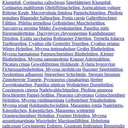
Klumpfuß, Cortinarius callochrous
Sägeblättriger Klumpfuß,
Cortinarius multiformis
Ohrlöffelstacheling, Auriscalpium vulgare
Röhrige Keule, Macrotyphula fistulosa
Pappelschüppling, Pholiota
populnea
Blauender Saftporling, Postia caesia
Gallertfleischiger
Fältling, Phlebia tremellosa
Gelbstieliger Muschelseitling,
Sarcomyxa serotina
Milder Zwergknäueling, Panellus mitis
Riesengallertträne, Dacrymyces chrysospermus
Kandisbrauner
Drüsling, Exidia saccharina
Rotbrauner Zitterling, Tremella foliacea
Topfteuerling, Cyathus olla
Gestreifer Teuerling, Cyathus striatus
Winter-Helmling, Mycena tintinnabulum
Großer Bluthelmling,
Mycena haematopus
Purpurschneidiger Bluthelmling, Kleiner
Bluthelmling, Mycena sanguinolenta
Krauser Adernzähling,
Plicatura crispa
Geweihförmige Holzkeule, Xylaria hypoxylon
Fichtenzapfenhelmling, Mycena strobilicola
Harziger Sägeblättling,
Neolentinus adhaerens
Striegeliger Schichtpilz, Stereum hirsutum
Zinnoberrote Tramete, Pycnoporus cinnabarinus
Herber
Zwergknäueling, Panellus stipticus
Wollstieliger Dungtintling,
Coprinopsis cinerea
Nadelwaldschüppling, Pholiota spumosa
Beschleierter Pappel-Seitling, Pleurotus calyptratus
Grünschneidiger
Helmling, Mycena viridimarginata
Gelbstieliger Nitrathelmling,
Mycena renati
Halsbandschwindling, Marasmius rotula
Nadelstreu-
Käsepilzchen, Käsepilzchen, Marasmius wettsteinii
Orangeschneidiger Helmling, Feuriger Helmling, Mycena
aurantiomarginata
Wurzelnder Marzipanfälbling, Hebeloma
radicosum
Gewimperter Erdstern, Geastrum fimbriatum
Brennender