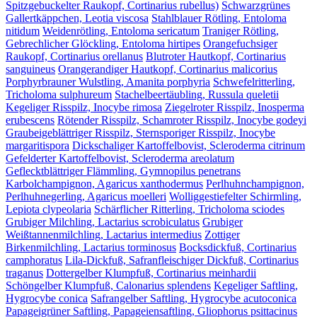
Spitzgebuckelter Raukopf, Cortinarius rubellus)
Schwarzgrünes
Gallertkäppchen, Leotia viscosa
Stahlblauer Rötling, Entoloma
nitidum
Weidenrötling, Entoloma sericatum
Traniger Rötling,
Gebrechlicher Glöckling, Entoloma hirtipes
Orangefuchsiger
Raukopf, Cortinarius orellanus
Blutroter Hautkopf, Cortinarius
sanguineus
Orangerandiger Hautkopf, Cortinarius malicorius
Porphyrbrauner Wulstling, Amanita porphyria
Schwefelritterling,
Tricholoma sulphureum
Stachelbeertäubling, Russula queletii
Kegeliger Risspilz, Inocybe rimosa
Ziegelroter Risspilz, Inosperma
erubescens
Rötender Risspilz, Schamroter Risspilz, Inocybe godeyi
Graubeigeblättriger Risspilz, Sternsporiger Risspilz, Inocybe
margaritispora
Dickschaliger Kartoffelbovist, Scleroderma citrinum
Gefelderter Kartoffelbovist, Scleroderma areolatum
Geflecktblättriger Flämmling, Gymnopilus penetrans
Karbolchampignon, Agaricus xanthodermus
Perlhuhnchampignon,
Perlhuhnegerling, Agaricus moelleri
Wolliggestiefelter Schirmling,
Lepiota clypeolaria
Schärflicher Ritterling, Tricholoma sciodes
Grubiger Milchling, Lactarius scrobiculatus
Grubiger
Weißtannenmilchling, Lactarius intermedius
Zottiger
Birkenmilchling, Lactarius torminosus
Bocksdickfuß, Cortinarius
camphoratus
Lila-Dickfuß, Safranfleischiger Dickfuß, Cortinarius
traganus
Dottergelber Klumpfuß, Cortinarius meinhardii
Schöngelber Klumpfuß, Calonarius splendens
Kegeliger Saftling,
Hygrocybe conica
Safrangelber Saftling, Hygrocybe acutoconica
Papageigrüner Saftling, Papageiensaftling, Gliophorus psittacinus