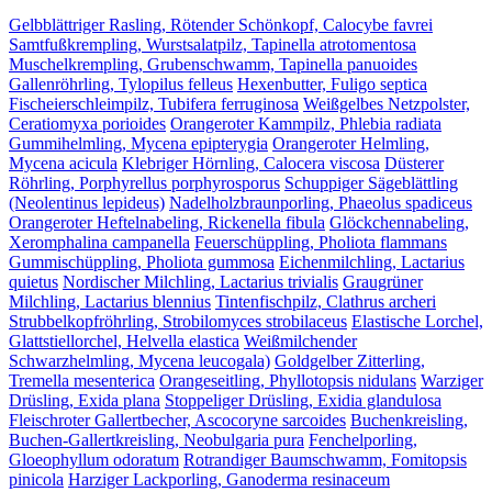
Gelbblättriger Rasling, Rötender Schönkopf, Calocybe favrei
Samtfußkrempling, Wurstsalatpilz, Tapinella atrotomentosa
Muschelkrempling, Grubenschwamm, Tapinella panuoides
Gallenröhrling, Tylopilus felleus
Hexenbutter, Fuligo septica
Fischeierschleimpilz, Tubifera ferruginosa
Weißgelbes Netzpolster,
Ceratiomyxa porioides
Orangeroter Kammpilz, Phlebia radiata
Gummihelmling, Mycena epipterygia
Orangeroter Helmling,
Mycena acicula
Klebriger Hörnling, Calocera viscosa
Düsterer
Röhrling, Porphyrellus porphyrosporus
Schuppiger Sägeblättling
(Neolentinus lepideus)
Nadelholzbraunporling, Phaeolus spadiceus
Orangeroter Heftelnabeling, Rickenella fibula
Glöckchennabeling,
Xeromphalina campanella
Feuerschüppling, Pholiota flammans
Gummischüppling, Pholiota gummosa
Eichenmilchling, Lactarius
quietus
Nordischer Milchling, Lactarius trivialis
Graugrüner
Milchling, Lactarius blennius
Tintenfischpilz, Clathrus archeri
Strubbelkopfröhrling, Strobilomyces strobilaceus
Elastische Lorchel,
Glattstiellorchel, Helvella elastica
Weißmilchender
Schwarzhelmling, Mycena leucogala)
Goldgelber Zitterling,
Tremella mesenterica
Orangeseitling, Phyllotopsis nidulans
Warziger
Drüsling, Exida plana
Stoppeliger Drüsling, Exidia glandulosa
Fleischroter Gallertbecher, Ascocoryne sarcoides
Buchenkreisling,
Buchen-Gallertkreisling, Neobulgaria pura
Fenchelporling,
Gloeophyllum odoratum
Rotrandiger Baumschwamm, Fomitopsis
pinicola
Harziger Lackporling, Ganoderma resinaceum