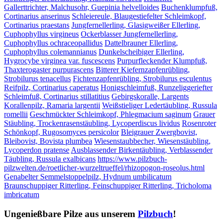
Gallerttrichter, Malchusohr, Guepinia helvelloides
Buchenklumpfuß,
Cortinarius anserinus
Schleiereule, Blaugestiefelter Schleimkopf,
Cortinarius praestans
Jungfernellerling, Glasigweißer Ellerling,
Cuphophyllus virgineus
Ockerblasser Jungfernellerling,
Cuphophyllus ochraceopallidus
Dattelbrauner Ellerling,
Cuphophyllus colemannianus
Dunkelscheibiger Ellerling,
Hygrocybe virginea var. fuscescens
Purpurfleckender Klumpfuß,
Thaxterogaster purpurascens
Bitterer Kiefernzapfenrübling,
Strobilurus tenacellus
Fichtenzapfenrübling, Strobilurus esculentus
Reifpilz, Cortinarius caperatus
Honigschleimfuß, Runzeliggeriefter
Schleimfuß, Cortinarius stillatitius
Gebirgskoralle, Largents
Korallenpilz, Ramaria largentii
Weißstieliger Ledertäubling, Russula
romellii
Geschmückter Schleimkopf, Phlegmacium saginum
Grauer
Stäubling, Trockenrasenstäubling, Lycoperdiscus lividus
Rosenroter
Schönkopf, Rugosomyces persicolor
Bleigrauer Zwergbovist,
Bleibovist, Bovista plumbea
Wiesenstaubbecher, Wiesenstäubling,
Lycoperdon pratense
Ausblassender Birkentäubling, Verblassender
Täubling, Russula exalbicans
https://www.pilzbuch-
pilzwelten.de/roetlicher-wurzeltrueffel/rhizopogon-roseolus.html
Genabelter Semmelstoppelpilz, Hydnum umbilicatum
Braunschuppiger Ritterling, Feinschuppiger Ritterling, Tricholoma
imbricatum
Ungenießbare Pilze aus unserem
Pilzbuch
!