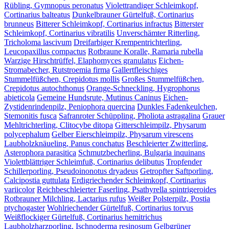
Rübling, Gymnopus peronatus
Violettrandiger Schleimkopf,
Cortinarius balteatus
Dunkelbrauner Gürtelfuß, Cortinarius
brunneus
Bitterer Schleimkopf, Cortinarius infractus
Bitterster
Schleimkopf, Cortinarius vibratilis
Unverschämter Ritterling,
Tricholoma lascivum
Dreifarbiger Krempentrichterling,
Leucopaxillus compactus
Rotbraune Koralle, Ramaria rubella
Warzige Hirschtrüffel, Elaphomyces granulatus
Eichen-
Stromabecher, Rutstroemia firma
Gallertfleischiges
Stummelfüßchen, Crepidotus mollis
Großes Stummelfüßchen,
Crepidotus autochthonus
Orange-Schneckling, Hygrophorus
abieticola
Gemeine Hundsrute, Mutinus Caninus
Eichen-
Zystidenrindenpilz, Peniophora quercina
Dunkles Fadenkeulchen,
Stemonitis fusca
Safranroter Schüppling, Pholiota astragalina
Grauer
Mehltrichterling, Clitocybe ditopa
Gitterschleimpilz, Physarum
polycephalum
Gelber Eierschleimpilz, Physarum virescens
Laubholzknäueling, Panus conchatus
Beschleierter Zwitterling,
Asterophora parasitica
Schmutzbecherling, Bulgaria inquinans
Violettblättriger Schleimfuß, Cortinarius delibutus
Tropfender
Schillerporling, Pseudoinonotus dryadeus
Getropfter Saftporling,
Calcipostia guttulata
Erdigriechender Schleimkopf, Cortinarius
variicolor
Reichbeschleierter Faserling, Psathyrella spintrigeroides
Rotbrauner Milchling, Lactarius rufus
Weißer Polsterpilz, Postia
ptychogaster
Wohlriechender Gürtelfuß, Cortinarius torvus
Weißflockiger Gürtelfuß, Cortinarius hemitrichus
Laubholzharzporling, Ischnoderma resinosum
Gelbgrüner