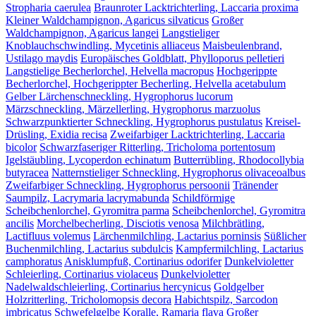
Stropharia caerulea
Braunroter Lacktrichterling, Laccaria proxima
Kleiner Waldchampignon, Agaricus silvaticus
Großer
Waldchampignon, Agaricus langei
Langstieliger
Knoblauchschwindling, Mycetinis alliaceus
Maisbeulenbrand,
Ustilago maydis
Europäisches Goldblatt, Phylloporus pelletieri
Langstielige Becherlorchel, Helvella macropus
Hochgerippte
Becherlorchel, Hochgerippter Becherling, Helvella acetabulum
Gelber Lärchenschneckling, Hygrophorus lucorum
Märzschneckling, Märzellerling, Hygrophorus marzuolus
Schwarzpunktierter Schneckling, Hygrophorus pustulatus
Kreisel-
Drüsling, Exidia recisa
Zweifarbiger Lacktrichterling, Laccaria
bicolor
Schwarzfaseriger Ritterling, Tricholoma portentosum
Igelstäubling, Lycoperdon echinatum
Butterrübling, Rhodocollybia
butyracea
Natternstieliger Schneckling, Hygrophorus olivaceoalbus
Zweifarbiger Schneckling, Hygrophorus persoonii
Tränender
Saumpilz, Lacrymaria lacrymabunda
Schildförmige
Scheibchenlorchel, Gyromitra parma
Scheibchenlorchel, Gyromitra
ancilis
Morchelbecherling, Disciotis venosa
Milchbrätling,
Lactifluus volemus
Lärchenmilchling, Lactarius porninsis
Süßlicher
Buchenmilchling, Lactarius subdulcis
Kampfermilchling, Lactarius
camphoratus
Anisklumpfuß, Cortinarius odorifer
Dunkelvioletter
Schleierling, Cortinarius violaceus
Dunkelvioletter
Nadelwaldschleierling, Cortinarius hercynicus
Goldgelber
Holzritterling, Tricholomopsis decora
Habichtspilz, Sarcodon
imbricatus
Schwefelgelbe Koralle, Ramaria flava
Großer