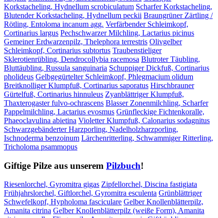
Korkstacheling, Hydnellum scrobiculatum
Scharfer Korkstacheling,
Blutender Korkstacheling, Hydnellum peckii
Braungrüner Zärtling /
Rötling, Entoloma incanum agg.
Verfärbender Schleimkopf,
Cortinarius largus
Pechschwarzer Milchling, Lactarius picinus
Gemeiner Erdwarzenpilz, Thelephora terrestris
Olivgelber
Schleimkopf, Cortinarius subtortus
Traubenstieliger
Sklerotienrübling, Dendrocollybia racemosa
Blutroter Täubling,
Bluttäubling, Russula sanguinaria
Schuppiger Dickfuß, Cortinarius
pholideus
Gelbgegürtelter Schleimkopf, Phlegmacium olidum
Breitknolliger Klumpfuß, Cortinarius saporatus
Hirschbrauner
Gürtelfuß, Cortinarius hinnuleus
Zyanblättriger Klumpfuß,
Thaxterogaster fulvo-ochrascens
Blasser Zonenmilchling, Scharfer
Pappelmilchling, Lactarius evosmus
Grünfleckige Fichtenkoralle,
Phaeoclavulina abietina
Violetter Klumpfuß, Calonarius sodagnitus
Schwarzgebänderter Harzporling, Nadelholzharzporling,
Ischnoderma benzoinum
Lärchenritterling, Schwammiger Ritterling,
Tricholoma psammopus
Giftige Pilze aus unserem
Pilzbuch
!
Riesenlorchel, Gyromitra gigas
Zipfellorchel, Discina fastigiata
Frühjahrslorchel, Giftlorchel, Gyromitra esculenta
Grünblättriger
Schwefelkopf, Hypholoma fasciculare
Gelber Knollenblätterpilz,
Amanita citrina
Gelber Knollenblätterpilz (weiße Form), Amanita