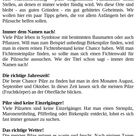
Stellen, an denen er immer wieder fündig wird. Wo diese Orte sind
bleibt - aus guten Gründen - ein gut gehütetes Geheimnis. Wir
wollen hier ein paar Tipps geben, die vor allem Anfängern bei der
Pilzsuche helfen sollen.
Immer dem Namen nach!
Viele Pilze leben in Symbiose mit bestimmten Baumarten oder auch
Pflanzen. Will man zum Beispiel unbedingt Birkenpilze finden, wird
man in einem reinen Fichtenbestand keine Chance haben. Will man
Fichtensteinpilze finden, so sollte man sich einen Fichtenwald für
die Pilzsuche aussuchen. Wie der Titel schon sagt - immer dem
Namen nach!
Die richtige Jahreszeit!
Die beste Chance Pilze zu finden hat man in den Monaten August,
September und Oktober. In dieser Zeit lassen sich die meisten Pilze
(Fruchtkörper) an der Oberfläche blicken.
Pilze sind keine Einzelgänger!
Viele Pilzarten sind keine Einzelgänger. Hat man einen Steinpilz,
Maronenröhrling, Pfifferling oder Birkenpilz entdeckt, lohnt es sich
fast immer genauer zu suchen.
Das richtige Wetter!
Die meisten Pilze mögen es warm und feucht. Nach einigen Tagen