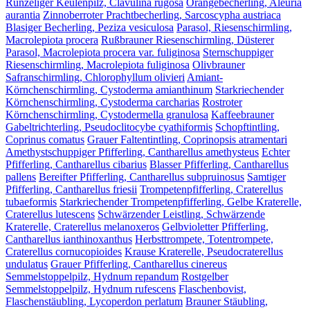
Runzeliger Keulenpilz, Clavulina rugosa
Orangebecherling, Aleuria
aurantia
Zinnoberroter Prachtbecherling, Sarcoscypha austriaca
Blasiger Becherling, Peziza vesiculosa
Parasol, Riesenschirmling,
Macrolepiota procera
Rußbrauner Riesenschirmling, Düsterer
Parasol, Macrolepiota procera var. fuliginosa
Sternschuppiger
Riesenschirmling, Macrolepiota fuliginosa
Olivbrauner
Safranschirmling, Chlorophyllum olivieri
Amiant-
Körnchenschirmling, Cystoderma amianthinum
Starkriechender
Körnchenschirmling, Cystoderma carcharias
Rostroter
Körnchenschirmling, Cystodermella granulosa
Kaffeebrauner
Gabeltrichterling, Pseudoclitocybe cyathiformis
Schopftintling,
Coprinus comatus
Grauer Faltentintling, Coprinopsis atramentari
Amethystschuppiger Pfifferling, Cantharellus amethysteus
Echter
Pfifferling, Cantharellus cibarius
Blasser Pfifferling, Cantharellus
pallens
Bereifter Pfifferling, Cantharellus subpruinosus
Samtiger
Pfifferling, Cantharellus friesii
Trompetenpfifferling, Craterellus
tubaeformis
Starkriechender Trompetenpfifferling, Gelbe Kraterelle,
Craterellus lutescens
Schwärzender Leistling, Schwärzende
Kraterelle, Craterellus melanoxeros
Gelbvioletter Pfifferling,
Cantharellus ianthinoxanthus
Herbsttrompete, Totentrompete,
Craterellus cornucopioides
Krause Kraterelle, Pseudocraterellus
undulatus
Grauer Pfifferling, Cantharellus cinereus
Semmelstoppelpilz, Hydnum repandum
Rostgelber
Semmelstoppelpilz, Hydnum rufescens
Flaschenbovist,
Flaschenstäubling, Lycoperdon perlatum
Brauner Stäubling,