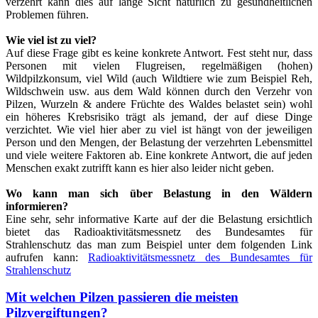
verzehrt kann dies auf lange Sicht natürlich zu gesundheitlichen
Problemen führen.
Wie viel ist zu viel?
Auf diese Frage gibt es keine konkrete Antwort. Fest steht nur, dass
Personen mit vielen Flugreisen, regelmäßigen (hohen)
Wildpilzkonsum, viel Wild (auch Wildtiere wie zum Beispiel Reh,
Wildschwein usw. aus dem Wald können durch den Verzehr von
Pilzen, Wurzeln & andere Früchte des Waldes belastet sein) wohl
ein höheres Krebsrisiko trägt als jemand, der auf diese Dinge
verzichtet. Wie viel hier aber zu viel ist hängt von der jeweiligen
Person und den Mengen, der Belastung der verzehrten Lebensmittel
und viele weitere Faktoren ab. Eine konkrete Antwort, die auf jeden
Menschen exakt zutrifft kann es hier also leider nicht geben.
Wo kann man sich über Belastung in den Wäldern
informieren?
Eine sehr, sehr informative Karte auf der die Belastung ersichtlich
bietet das Radioaktivitätsmessnetz des Bundesamtes für
Strahlenschutz das man zum Beispiel unter dem folgenden Link
aufrufen kann:
Radioaktivitätsmessnetz des Bundesamtes für
Strahlenschutz
Mit welchen Pilzen passieren die meisten
Pilzvergiftungen?