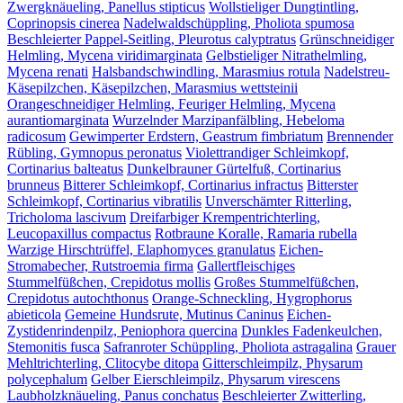
Zwergknäueling, Panellus stipticus
Wollstieliger Dungtintling,
Coprinopsis cinerea
Nadelwaldschüppling, Pholiota spumosa
Beschleierter Pappel-Seitling, Pleurotus calyptratus
Grünschneidiger
Helmling, Mycena viridimarginata
Gelbstieliger Nitrathelmling,
Mycena renati
Halsbandschwindling, Marasmius rotula
Nadelstreu-
Käsepilzchen, Käsepilzchen, Marasmius wettsteinii
Orangeschneidiger Helmling, Feuriger Helmling, Mycena
aurantiomarginata
Wurzelnder Marzipanfälbling, Hebeloma
radicosum
Gewimperter Erdstern, Geastrum fimbriatum
Brennender
Rübling, Gymnopus peronatus
Violettrandiger Schleimkopf,
Cortinarius balteatus
Dunkelbrauner Gürtelfuß, Cortinarius
brunneus
Bitterer Schleimkopf, Cortinarius infractus
Bitterster
Schleimkopf, Cortinarius vibratilis
Unverschämter Ritterling,
Tricholoma lascivum
Dreifarbiger Krempentrichterling,
Leucopaxillus compactus
Rotbraune Koralle, Ramaria rubella
Warzige Hirschtrüffel, Elaphomyces granulatus
Eichen-
Stromabecher, Rutstroemia firma
Gallertfleischiges
Stummelfüßchen, Crepidotus mollis
Großes Stummelfüßchen,
Crepidotus autochthonus
Orange-Schneckling, Hygrophorus
abieticola
Gemeine Hundsrute, Mutinus Caninus
Eichen-
Zystidenrindenpilz, Peniophora quercina
Dunkles Fadenkeulchen,
Stemonitis fusca
Safranroter Schüppling, Pholiota astragalina
Grauer
Mehltrichterling, Clitocybe ditopa
Gitterschleimpilz, Physarum
polycephalum
Gelber Eierschleimpilz, Physarum virescens
Laubholzknäueling, Panus conchatus
Beschleierter Zwitterling,