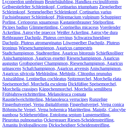
Lycoperdon umbrinum
Beutelstäubling, Handkea excipuliformis
Gelbgestiefelter Schleimkopf, Cortinarius triumphans
Ziegelgelber
Schleimkopf, Semmelgelber Schleimkopf, Cortinarius varius
Fuchsigbrauner Schleimkopf, Phlegmacium vulpinum
Schuppiger
Porling, Cerioporus squamosus
Kastanienbrauner Stielporling,
Picipes badius
Glimmertintling, Coprinellus micaceus
Voreilender
Ackerling, Agrocybe praecox
Weißer Ackerling, Agrocybe dura
Rehbrauner Dachpilz, Pluteus cervinus
Schwarzschneidiger
Dachpilz, Pluteus atromarginatus
Löwengelber Dachpilz, Pluteus
leoninus
Wiesenchampignon, Agaricus campestris
Stadtchampignon, Stadtegerling, Agaricus bitorquis
Schiefknolliger
Anischampignon, Agaricus essettei
Riesenchampignon, Agaricus
augustus
Großsporiger Champignon, Riesenchampignon, Agaricus
urinascens
Schafchampignon, Agaricus arvensis
Anischampignon,
Agaricus silvicola
Mehlräsling, Mehlpilz, Clitopilus prunulus
Aniszähling, Lentinellus cochleatus
Spitzmorchel, Morchella elata
Speisemorchel, Morchella esculenta
Dickfüßige Speisemorchel,
Morchella crassipes
Käppchenmorchel, Morchella semilibera
Frühjahrsweichritterling, Melanoleuca cognata
Raustielweichritterling, Melanoleuca verrucipes
Runzelige
Fingerhutverpel, Verpa digitaliformis
Fingerhutverpel, Verpa conica
Böhmische Verpel, Verpa bohemica
Mairitterling, Maipilz, Calocybe
gambosa
Schlehenrötling, Entoloma sepium
Lungenseitling,
Pleurotus pulmonarius
Ockergrauer Riesen-Scheidenstreifling,
Amanita lividopallescens
Dickscheidiger Scheidenstreifling,