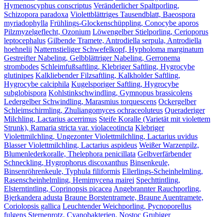
Hymenoscyphus conscriptus
Veränderlicher Spaltporling,
Schizopora paradoxa
Violettblättriges Tausendblatt, Baeospora
myriadophylla
Frühlings-Glockenschüppling, Conocybe aporos
Pilzmyzelgeflecht, Ozonium
Löwengelber Stielporling, Cerioporus
leptocephalus
Gilbende Tramete, Antrodiella serpula, Antrodiella
hoehnelii
Natternstieliger Schwefelkopf, Hypholoma marginatum
Gestreifter Nabeling, Gelbblättriger Nabeling, Gerronema
strombodes
Schleimfußsaftling, Klebriger Saftling, Hygrocybe
glutinipes
Kalkliebender Filzsaftling, Kalkholder Saftling,
Hygrocybe calciphila
Kugelsporiger Saftling, Hygrocybe
subglobispora
Kohlstinkschwindling, Gymnopus brassicolens
Ledergelber Schwindling, Marasmius torquescens
Ockergelber
Schleimschirmling, Zhuliangomyces ochraceoluteus
Queraderiger
Milchling, Lactarius acerrimus
Steife Koralle (Varietät mit violettem
Strunk), Ramaria stricta var. violaceotincta
Klebriger
Violettmilchling, Ungezonter Violettmilchling, Lactarius uvidus
Blasser Violettmilchling, Lactarius aspideus
Weißer Warzenpilz,
Blumenlederkoralle, Thelephora penicillata
Gelbverfärbender
Schneckling, Hygrophorus discoxanthus
Binsenkeule,
Binsenröhrenkeule, Typhula filiformis
Ellerlings-Scheinhelmling,
Rasenscheinhelmling, Hemimycena mairei
Spechttintling,
Elsterntintling, Coprinopsis picacea
Angebrannter Rauchporling,
Bjerkandera adusta
Braune Borstentramete, Braune Auentramete,
Coriolopsis gallica
Leuchtender Weichporling, Pycnoporellus
fulgens
Sternenrotz, Cyanobakterien, Nostoc
Grubiger