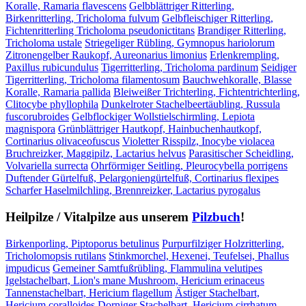
Koralle, Ramaria flavescens
Gelbblättriger Ritterling,
Birkenritterling, Tricholoma fulvum
Gelbfleischiger Ritterling,
Fichtenritterling Tricholoma pseudonictitans
Brandiger Ritterling,
Tricholoma ustale
Striegeliger Rübling, Gymnopus hariolorum
Zitronengelber Raukopf, Aureonarius limonius
Erlenkrempling,
Paxillus rubicundulus
Tigerritterling, Tricholoma pardinum
Seidiger
Tigerritterling, Tricholoma filamentosum
Bauchwehkoralle, Blasse
Koralle, Ramaria pallida
Bleiweißer Trichterling, Fichtentrichterling,
Clitocybe phyllophila
Dunkelroter Stachelbeertäubling, Russula
fuscorubroides
Gelbflockiger Wollstielschirmling, Lepiota
magnispora
Grünblättriger Hautkopf, Hainbuchenhautkopf,
Cortinarius olivaceofuscus
Violetter Risspilz, Inocybe violacea
Bruchreizker, Maggipilz, Lactarius helvus
Parasitischer Scheidling,
Volvariella surrecta
Ohrförmiger Seitling, Pleurocybella porrigens
Duftender Gürtelfuß, Pelargoniengürtelfuß, Cortinarius flexipes
Scharfer Haselmilchling, Brennreizker, Lactarius pyrogalus
Heilpilze / Vitalpilze aus unserem
Pilzbuch
!
Birkenporling, Piptoporus betulinus
Purpurfilziger Holzritterling,
Tricholomopsis rutilans
Stinkmorchel, Hexenei, Teufelsei, Phallus
impudicus
Gemeiner Samtfußrübling, Flammulina velutipes
Igelstachelbart, Lion's mane Mushroom, Hericium erinaceus
Tannenstachelbart, Hericium flagellum
Ästiger Stachelbart,
Hericium coralloides
Dorniger Stachelbart, Hericium cirrhatum