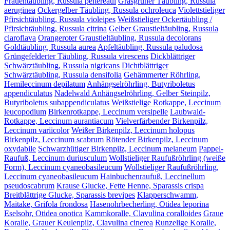
Frauentäubling, Russula peltereaui
Grasgrüner Täubling, Russula
aeruginea
Ockergelber Täubling, Russula ochroleuca
Violettstieliger
Pfirsichtäubling, Russula violeipes
Weißstieliger Ockertäubling /
Pfirsichtäubling, Russula citrina
Gelber Graustieltäubling, Russula
claroflava
Orangeroter Graustieltäubling, Russula decolorans
Goldtäubling, Russula aurea
Apfeltäubling, Russula paludosa
Grüngefelderter Täubling, Russula virescens
Dickblättriger
Schwärztäubling, Russula nigricans
Dichtblättriger
Schwärztäubling, Russula densifolia
Gehämmerter Röhrling,
Hemileccinum depilatum
Anhängselröhrling, Butyriboletus
appendiculatus
Nadelwald Anhängselröhrling, Gelber Steinpilz,
Butyriboletus subappendiculatus
Weißstielige Rotkappe, Leccinum
leucopodium
Birkenrotkappe, Leccinum versipelle
Laubwald-
Rotkappe, Leccinum aurantiacum
Vielverfärbender Birkenpilz,
Leccinum variicolor
Weißer Birkenpilz, Leccinum holopus
Birkenpilz, Leccinum scabrum
Rötender Birkenpilz, Leccinum
oxydabile
Schwarzhütiger Birkenpilz, Leccinum melaneum
Pappel-
Raufuß, Leccinum duriusculum
Wollstieliger Raufußröhrling (weiße
Form), Leccinum cyaneobasileucum
Wollstieliger Raufußröhrling,
Leccinum cyaneobasileucum
Hainbuchenraufuß, Leccinellum
pseudoscabrum
Krause Glucke, Fette Henne, Sparassis crispa
Breitblättrige Glucke, Sparassis brevipes
Klapperschwamm,
Maitake, Grifola frondosa
Hasenohrbecherling, Otidea leporina
Eselsohr, Otidea onotica
Kammkoralle, Clavulina coralloides
Graue
Koralle, Grauer Keulenpilz, Clavulina cinerea
Runzelige Koralle,