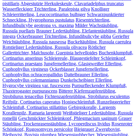
pistillaris
Abgestutzte Herkuleskeule, Clavariadelphus truncatus
Wasserfleckiger Trichterling, Paralepista gilva
Knolliger
Schleierritterling, Leucocortinarius bulbiger
Schwarzpunktierter
Schneckling, Hygrophorus pustulatus
Riesentrichterling,
Infundibulicybe geotropa vs. maxima
Milder Wachstäubling,
Russula puellaris
Brauner Ledertäubling, Elefantentäubling, Russula
integra
Ockerbrauner Trichterling, Infundibulicybe gibba
Geriefter
Weichtäubling, Russula nauseosa
Buckeltäubling, Russula caerulea
Rotstieliger Ledertäubling, Russula olivacea
Rötlicher
Gallerttrichter, Malchusohr, Guepinia helvelloides
Buchenklumpfuß,
Cortinarius anserinus
Schleiereule, Blaugestiefelter Schleimkopf,
Cortinarius praestans
Jungfernellerling, Glasigweißer Ellerling,
Cuphophyllus virgineus
Ockerblasser Jungfernellerling,
Cuphophyllus ochraceopallidus
Dattelbrauner Ellerling,
Cuphophyllus colemannianus
Dunkelscheibiger Ellerling,
Hygrocybe virginea var. fuscescens
Purpurfleckender Klumpfuß,
Thaxterogaster purpurascens
Bitterer Kiefernzapfenrübling,
Strobilurus tenacellus
Fichtenzapfenrübling, Strobilurus esculentus
Reifpilz, Cortinarius caperatus
Honigschleimfuß, Runzeliggeriefter
Schleimfuß, Cortinarius stillatitius
Gebirgskoralle, Largents
Korallenpilz, Ramaria largentii
Weißstieliger Ledertäubling, Russula
romellii
Geschmückter Schleimkopf, Phlegmacium saginum
Grauer
Stäubling, Trockenrasenstäubling, Lycoperdiscus lividus
Rosenroter
Schönkopf, Rugosomyces persicolor
Bleigrauer Zwergbovist,
Bleibovist, Bovista plumbea
Wiesenstaubbecher, Wiesenstäubling,