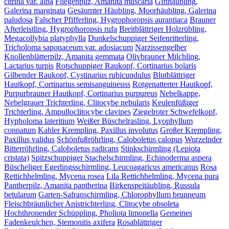
citrina var. alba
Fliegenpilz, Amanita muscaria
Gifthäubling,
Galerina marginata
Gesäumter Häubling, Moorhäubling, Galerina
paludosa
Falscher Pfifferling, Hygrophoropsis aurantiaca
Brauner
Afterleistling, Hygrophoropsis rufa
Breitblättriger Holzrübling,
Megacollybia platyphylla
Dunkelschuppiger Seifenritterling,
Tricholoma saponaceum var. adosiacum
Narzissengelber
Knollenblätterpilz, Amanita gemmata
Olivbrauner Milchling,
Lactarius turpis
Rotschuppiger Raukopf, Cortinarius bolaris
Gilbender Raukopf, Cystinarius rubicundulus
Blutblättriger
Hautkopf, Cortinarius semisanguineuss
Rotgenatterter Hautkopf,
Purpurbrauner Hautkopf, Cortinarius purpureus
Nebelkappe,
Nebelgrauer Trichterling, Clitocybe nebularis
Keulenfüßiger
Trichterling, Ampulloclitocybe clavipes
Ziegelroter Schwefelkopf,
Hypholoma lateritium
Weißer Büschelrasling, Lyophyllum
connatum
Kahler Krempling, Paxillus involutus
Großer Krempling,
Paxillus validus
Schönfußröhrling, Caloboletus calopus
Wurzelnder
Bitterröhrling, Caloboletus radicans
Stinkschirmling (Lepiota
cristata)
Spitzschuppiger Stachelschirmling, Echinoderma aspera
Büscheliger Egerlingsschirmling, Leucoagaricus americanus
Rosa
Rettichhelmling, Mycena rosea
Lila Rettichhelmling, Mycena pura
Pantherpilz, Amanita pantherina
Birkenspeitäubling, Russula
betularum
Garten-Safranschirmling, Chlorophyllum brunneum
Fleischbräunlicher Anistrichterling, Clitocybe obsoleta
Hochthronender Schüppling, Pholiota limonella
Gemeines
Fadenkeulchen, Stemonitis axifera
Rosablättriger