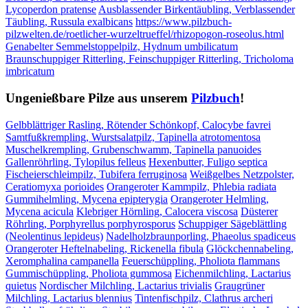
Lycoperdon pratense
Ausblassender Birkentäubling, Verblassender
Täubling, Russula exalbicans
https://www.pilzbuch-
pilzwelten.de/roetlicher-wurzeltrueffel/rhizopogon-roseolus.html
Genabelter Semmelstoppelpilz, Hydnum umbilicatum
Braunschuppiger Ritterling, Feinschuppiger Ritterling, Tricholoma
imbricatum
Ungenießbare Pilze aus unserem
Pilzbuch
!
Gelbblättriger Rasling, Rötender Schönkopf, Calocybe favrei
Samtfußkrempling, Wurstsalatpilz, Tapinella atrotomentosa
Muschelkrempling, Grubenschwamm, Tapinella panuoides
Gallenröhrling, Tylopilus felleus
Hexenbutter, Fuligo septica
Fischeierschleimpilz, Tubifera ferruginosa
Weißgelbes Netzpolster,
Ceratiomyxa porioides
Orangeroter Kammpilz, Phlebia radiata
Gummihelmling, Mycena epipterygia
Orangeroter Helmling,
Mycena acicula
Klebriger Hörnling, Calocera viscosa
Düsterer
Röhrling, Porphyrellus porphyrosporus
Schuppiger Sägeblättling
(Neolentinus lepideus)
Nadelholzbraunporling, Phaeolus spadiceus
Orangeroter Heftelnabeling, Rickenella fibula
Glöckchennabeling,
Xeromphalina campanella
Feuerschüppling, Pholiota flammans
Gummischüppling, Pholiota gummosa
Eichenmilchling, Lactarius
quietus
Nordischer Milchling, Lactarius trivialis
Graugrüner
Milchling, Lactarius blennius
Tintenfischpilz, Clathrus archeri