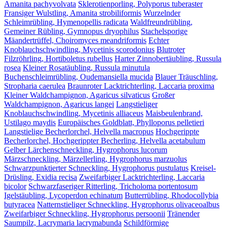
Amanita pachyvolvata
Sklerotienporling, Polyporus tuberaster
Fransiger Wulstling, Amanita strobiliformis
Wurzelnder
Schleimrübling, Hymenopellis radicata
Waldfreundrübling,
Gemeiner Rübling, Gymnopus dryophilus
Stachelsporige
Mäandertrüffel, Choiromyces meandriformis
Echter
Knoblauchschwindling, Mycetinis scorodonius
Blutroter
Filzröhrling, Hortiboletus rubellus
Harter Zinnobertäubling, Russula
rosea
Kleiner Rosatäubling, Russula minutula
Buchenschleimrübling, Oudemansiella mucida
Blauer Träuschling,
Stropharia caerulea
Braunroter Lacktrichterling, Laccaria proxima
Kleiner Waldchampignon, Agaricus silvaticus
Großer
Waldchampignon, Agaricus langei
Langstieliger
Knoblauchschwindling, Mycetinis alliaceus
Maisbeulenbrand,
Ustilago maydis
Europäisches Goldblatt, Phylloporus pelletieri
Langstielige Becherlorchel, Helvella macropus
Hochgerippte
Becherlorchel, Hochgerippter Becherling, Helvella acetabulum
Gelber Lärchenschneckling, Hygrophorus lucorum
Märzschneckling, Märzellerling, Hygrophorus marzuolus
Schwarzpunktierter Schneckling, Hygrophorus pustulatus
Kreisel-
Drüsling, Exidia recisa
Zweifarbiger Lacktrichterling, Laccaria
bicolor
Schwarzfaseriger Ritterling, Tricholoma portentosum
Igelstäubling, Lycoperdon echinatum
Butterrübling, Rhodocollybia
butyracea
Natternstieliger Schneckling, Hygrophorus olivaceoalbus
Zweifarbiger Schneckling, Hygrophorus persoonii
Tränender
Saumpilz, Lacrymaria lacrymabunda
Schildförmige