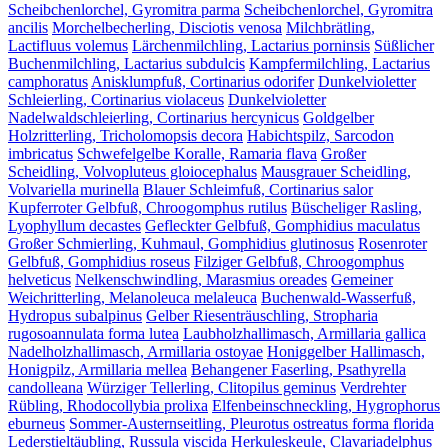
Scheibchenlorchel, Gyromitra parma
Scheibchenlorchel, Gyromitra
ancilis
Morchelbecherling, Disciotis venosa
Milchbrätling,
Lactifluus volemus
Lärchenmilchling, Lactarius porninsis
Süßlicher
Buchenmilchling, Lactarius subdulcis
Kampfermilchling, Lactarius
camphoratus
Anisklumpfuß, Cortinarius odorifer
Dunkelvioletter
Schleierling, Cortinarius violaceus
Dunkelvioletter
Nadelwaldschleierling, Cortinarius hercynicus
Goldgelber
Holzritterling, Tricholomopsis decora
Habichtspilz, Sarcodon
imbricatus
Schwefelgelbe Koralle, Ramaria flava
Großer
Scheidling, Volvopluteus gloiocephalus
Mausgrauer Scheidling,
Volvariella murinella
Blauer Schleimfuß, Cortinarius salor
Kupferroter Gelbfuß, Chroogomphus rutilus
Büscheliger Rasling,
Lyophyllum decastes
Gefleckter Gelbfuß, Gomphidius maculatus
Großer Schmierling, Kuhmaul, Gomphidius glutinosus
Rosenroter
Gelbfuß, Gomphidius roseus
Filziger Gelbfuß, Chroogomphus
helveticus
Nelkenschwindling, Marasmius oreades
Gemeiner
Weichritterling, Melanoleuca melaleuca
Buchenwald-Wasserfuß,
Hydropus subalpinus
Gelber Riesenträuschling, Stropharia
rugosoannulata forma lutea
Laubholzhallimasch, Armillaria gallica
Nadelholzhallimasch, Armillaria ostoyae
Honiggelber Hallimasch,
Honigpilz, Armillaria mellea
Behangener Faserling, Psathyrella
candolleana
Würziger Tellerling, Clitopilus geminus
Verdrehter
Rübling, Rhodocollybia prolixa
Elfenbeinschneckling, Hygrophorus
eburneus
Sommer-Austernseitling, Pleurotus ostreatus forma florida
Lederstieltäubling, Russula viscida
Herkuleskeule, Clavariadelphus