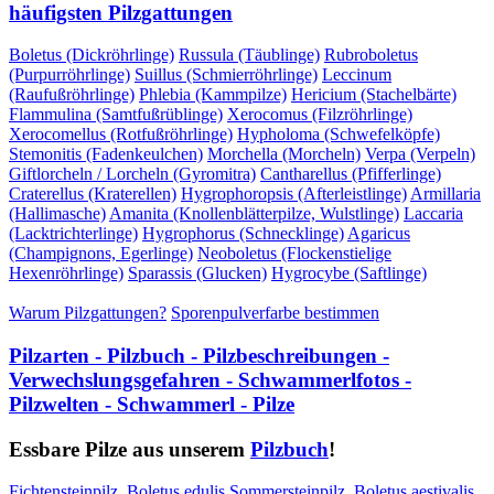
häufigsten Pilzgattungen
Boletus (Dickröhrlinge)
Russula (Täublinge)
Rubroboletus
(Purpurröhrlinge)
Suillus (Schmierröhrlinge)
Leccinum
(Raufußröhrlinge)
Phlebia (Kammpilze)
Hericium (Stachelbärte)
Flammulina (Samtfußrüblinge)
Xerocomus (Filzröhrlinge)
Xerocomellus (Rotfußröhrlinge)
Hypholoma (Schwefelköpfe)
Stemonitis (Fadenkeulchen)
Morchella (Morcheln)
Verpa (Verpeln)
Giftlorcheln / Lorcheln (Gyromitra)
Cantharellus (Pfifferlinge)
Craterellus (Kraterellen)
Hygrophoropsis (Afterleistlinge)
Armillaria
(Hallimasche)
Amanita (Knollenblätterpilze, Wulstlinge)
Laccaria
(Lacktrichterlinge)
Hygrophorus (Schnecklinge)
Agaricus
(Champignons, Egerlinge)
Neoboletus (Flockenstielige
Hexenröhrlinge)
Sparassis (Glucken)
Hygrocybe (Saftlinge)
Warum Pilzgattungen?
Sporenpulverfarbe bestimmen
Pilzarten - Pilzbuch - Pilzbeschreibungen -
Verwechslungsgefahren - Schwammerlfotos -
Pilzwelten - Schwammerl - Pilze
Essbare Pilze aus unserem
Pilzbuch
!
Fichtensteinpilz, Boletus edulis
Sommersteinpilz, Boletus aestivalis