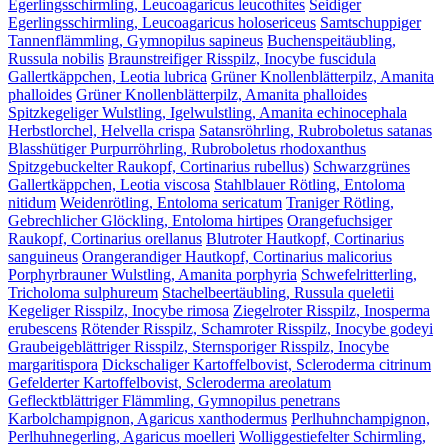
Egerlingsschirmling, Leucoagaricus leucothites
Seidiger
Egerlingsschirmling, Leucoagaricus holosericeus
Samtschuppiger
Tannenflämmling, Gymnopilus sapineus
Buchenspeitäubling,
Russula nobilis
Braunstreifiger Risspilz, Inocybe fuscidula
Gallertkäppchen, Leotia lubrica
Grüner Knollenblätterpilz, Amanita
phalloides
Grüner Knollenblätterpilz, Amanita phalloides
Spitzkegeliger Wulstling, Igelwulstling, Amanita echinocephala
Herbstlorchel, Helvella crispa
Satansröhrling, Rubroboletus satanas
Blasshütiger Purpurröhrling, Rubroboletus rhodoxanthus
Spitzgebuckelter Raukopf, Cortinarius rubellus)
Schwarzgrünes
Gallertkäppchen, Leotia viscosa
Stahlblauer Rötling, Entoloma
nitidum
Weidenrötling, Entoloma sericatum
Traniger Rötling,
Gebrechlicher Glöckling, Entoloma hirtipes
Orangefuchsiger
Raukopf, Cortinarius orellanus
Blutroter Hautkopf, Cortinarius
sanguineus
Orangerandiger Hautkopf, Cortinarius malicorius
Porphyrbrauner Wulstling, Amanita porphyria
Schwefelritterling,
Tricholoma sulphureum
Stachelbeertäubling, Russula queletii
Kegeliger Risspilz, Inocybe rimosa
Ziegelroter Risspilz, Inosperma
erubescens
Rötender Risspilz, Schamroter Risspilz, Inocybe godeyi
Graubeigeblättriger Risspilz, Sternsporiger Risspilz, Inocybe
margaritispora
Dickschaliger Kartoffelbovist, Scleroderma citrinum
Gefelderter Kartoffelbovist, Scleroderma areolatum
Geflecktblättriger Flämmling, Gymnopilus penetrans
Karbolchampignon, Agaricus xanthodermus
Perlhuhnchampignon,
Perlhuhnegerling, Agaricus moelleri
Wolliggestiefelter Schirmling,