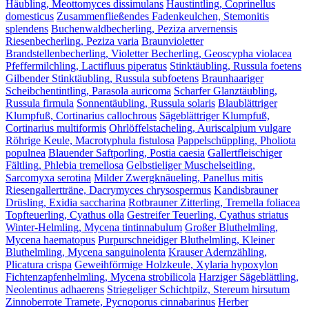
Häubling, Meottomyces dissimulans
Haustintling, Coprinellus
domesticus
Zusammenfließendes Fadenkeulchen, Stemonitis
splendens
Buchenwaldbecherling, Peziza arvernensis
Riesenbecherling, Peziza varia
Braunvioletter
Brandstellenbecherling, Violetter Becherling, Geoscypha violacea
Pfeffermilchling, Lactifluus piperatus
Stinktäubling, Russula foetens
Gilbender Stinktäubling, Russula subfoetens
Braunhaariger
Scheibchentintling, Parasola auricoma
Scharfer Glanztäubling,
Russula firmula
Sonnentäubling, Russula solaris
Blaublättriger
Klumpfuß, Cortinarius callochrous
Sägeblättriger Klumpfuß,
Cortinarius multiformis
Ohrlöffelstacheling, Auriscalpium vulgare
Röhrige Keule, Macrotyphula fistulosa
Pappelschüppling, Pholiota
populnea
Blauender Saftporling, Postia caesia
Gallertfleischiger
Fältling, Phlebia tremellosa
Gelbstieliger Muschelseitling,
Sarcomyxa serotina
Milder Zwergknäueling, Panellus mitis
Riesengallertträne, Dacrymyces chrysospermus
Kandisbrauner
Drüsling, Exidia saccharina
Rotbrauner Zitterling, Tremella foliacea
Topfteuerling, Cyathus olla
Gestreifer Teuerling, Cyathus striatus
Winter-Helmling, Mycena tintinnabulum
Großer Bluthelmling,
Mycena haematopus
Purpurschneidiger Bluthelmling, Kleiner
Bluthelmling, Mycena sanguinolenta
Krauser Adernzähling,
Plicatura crispa
Geweihförmige Holzkeule, Xylaria hypoxylon
Fichtenzapfenhelmling, Mycena strobilicola
Harziger Sägeblättling,
Neolentinus adhaerens
Striegeliger Schichtpilz, Stereum hirsutum
Zinnoberrote Tramete, Pycnoporus cinnabarinus
Herber