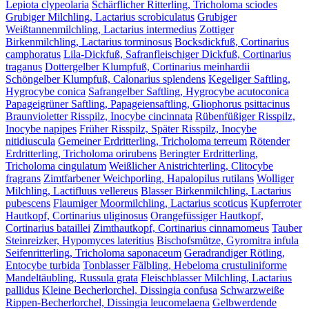
Lepiota clypeolaria
Schärflicher Ritterling, Tricholoma sciodes
Grubiger Milchling, Lactarius scrobiculatus
Grubiger
Weißtannenmilchling, Lactarius intermedius
Zottiger
Birkenmilchling, Lactarius torminosus
Bocksdickfuß, Cortinarius
camphoratus
Lila-Dickfuß, Safranfleischiger Dickfuß, Cortinarius
traganus
Dottergelber Klumpfuß, Cortinarius meinhardii
Schöngelber Klumpfuß, Calonarius splendens
Kegeliger Saftling,
Hygrocybe conica
Safrangelber Saftling, Hygrocybe acutoconica
Papageigrüner Saftling, Papageiensaftling, Gliophorus psittacinus
Braunvioletter Risspilz, Inocybe cincinnata
Rübenfüßiger Risspilz,
Inocybe napipes
Früher Risspilz, Später Risspilz, Inocybe
nitidiuscula
Gemeiner Erdritterling, Tricholoma terreum
Rötender
Erdritterling, Tricholoma orirubens
Beringter Erdritterling,
Tricholoma cingulatum
Weißlicher Anistrichterling, Clitocybe
fragrans
Zimtfarbener Weichporling, Hapalopilus rutilans
Wolliger
Milchling, Lactifluus vellereus
Blasser Birkenmilchling, Lactarius
pubescens
Flaumiger Moormilchling, Lactarius scoticus
Kupferroter
Hautkopf, Cortinarius uliginosus
Orangefüssiger Hautkopf,
Cortinarius bataillei
Zimthautkopf, Cortinarius cinnamomeus
Tauber
Steinreizker, Hypomyces lateritius
Bischofsmütze, Gyromitra infula
Seifenritterling, Tricholoma saponaceum
Geradrandiger Rötling,
Entocybe turbida
Tonblasser Fälbling, Hebeloma crustuliniforme
Mandeltäubling, Russula grata
Fleischblasser Milchling, Lactarius
pallidus
Kleine Becherlorchel, Dissingia confusa
Schwarzweiße
Rippen-Becherlorchel, Dissingia leucomelaena
Gelbwerdende