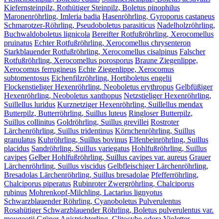
Kiefernsteinpilz, Rothütiger Steinpilz, Boletus pinophilus
Maronenröhrling, Imleria badia
Hasenröhrling, Gyroporus castaneus
Schmarotzer-Röhrling, Pseudoboletus parasiticus
Nadelholzröhrling,
Buchwaldoboletus lignicola
Bereifter Rotfußröhrling, Xerocomellus
pruinatus
Echter Rotfußröhrling, Xerocomellus chrysenteron
Starkblauender Rotfußröhrling, Xerocomellus cisalpinus
Falscher
Rotfußröhrling, Xerocomellus porosporus
Braune Ziegenlippe,
Xerocomus ferrugineus
Echte Ziegenlippe, Xerocomus
subtomentosus
Eichenfilzröhrling, Hortiboletus engelii
Flockenstieliger Hexenröhrling, Neoboletus erythropus
Gelbfüßiger
Hexenröhrling, Neoboletus xanthopus
Netzstieliger Hexenröhrling,
Suillellus luridus
Kurznetziger Hexenröhrling, Suillellus mendax
Butterpilz, Butterröhrling, Suillus luteus
Ringloser Butterpilz,
Suillus collinitus
Goldröhrling, Suillus grevillei
Rostroter
Lärchenröhrling, Suillus tridentinus
Körnchenröhrling, Suillus
granulatus
Kuhröhrling, Suillus bovinus
Elfenbeinröhrling, Suillus
placidus
Sandröhrling, Suillus variegatus
Hohlfußröhrling, Suillus
cavipes
Gelber Hohlfußröhrling, Suillus cavipes var. aureus
Grauer
Lärchenröhrling, Suillus viscidus
Gelbfleischiger Lärchenröhrling,
Bresadolas Lärchenröhrling, Suillus bresadolae
Pfefferröhrling,
Chalciporus piperatus
Rubinroter Zwergröhrling, Chalciporus
rubinus
Mohrenkopf-Milchling, Lactarius lignyotus
Schwarzblauender Röhrling, Cyanoboletus Pulverulentus
Rosahütiger Schwarzblauender Röhrling, Boletus pulverulentus var.
mougeotii
Grüner Anistrichterling, Clitocybe odora
Violetter