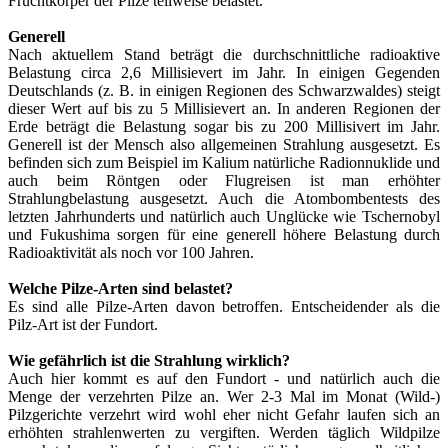
Fruchtkörper der Pilze teilweise belastet.
Generell
Nach aktuellem Stand beträgt die durchschnittliche radioaktive
Belastung circa 2,6 Millisievert im Jahr. In einigen Gegenden
Deutschlands (z. B. in einigen Regionen des Schwarzwaldes) steigt
dieser Wert auf bis zu 5 Millisievert an. In anderen Regionen der
Erde beträgt die Belastung sogar bis zu 200 Millisivert im Jahr.
Generell ist der Mensch also allgemeinen Strahlung ausgesetzt. Es
befinden sich zum Beispiel im Kalium natürliche Radionnuklide und
auch beim Röntgen oder Flugreisen ist man erhöhter
Strahlungbelastung ausgesetzt. Auch die Atombombentests des
letzten Jahrhunderts und natürlich auch Unglücke wie Tschernobyl
und Fukushima sorgen für eine generell höhere Belastung durch
Radioaktivität als noch vor 100 Jahren.
Welche Pilze-Arten sind belastet?
Es sind alle Pilze-Arten davon betroffen. Entscheidender als die
Pilz-Art ist der Fundort.
Wie gefährlich ist die Strahlung wirklich?
Auch hier kommt es auf den Fundort - und natürlich auch die
Menge der verzehrten Pilze an. Wer 2-3 Mal im Monat (Wild-)
Pilzgerichte verzehrt wird wohl eher nicht Gefahr laufen sich an
erhöhten strahlenwerten zu vergiften. Werden täglich Wildpilze