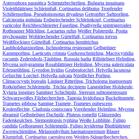
Asterophora parasitica
Schmutzbecherling, Bulgaria inquinans
Violettblättriger Schleimfuß, Cortinarius delibutus
Tropfender
Schillerporling, Pseudoinonotus dryadeus
Getropfter Saftporling,
Calcipostia guttulata
Erdigriechender Schleimkopf, Cortinarius
variicolor
Reichbeschleierter Faserling, Psathyrella spintrigeroides
Rotbrauner Milchling, Lactarius rufus
Weißer Polsterpilz, Postia
ptychogaster
Wohlriechender Gürtelfuß, Cortinarius torvus
Weißflockiger Gürtelfuß, Cortinarius hemitrichus
Laubholzharzporling, Ischnoderma resinosum
Gelbgrüner
Kammporling, Laeticutis cristata
Gurkenschnitzling, Macrocystidia
cucumis
Zedernholz-Täubling, Russula badia
Rillstieliger Helmling,
Mycena polygramma
Rosablättriger Helmling, Mycena galericulata
Erlengrübling, Gyrodon lividus
Grubenlorchel, Helvella lacunosa
Gefurchte Lorchel, Helvella sulcata
Nördlicher Porling,
Climacocystis borealis
Lästiger Ritterling, Tricholoma inamoenum
Rotköpfiger Schleimpilz, Trichia decipiens
Langstielige Holzkeule,
Xylaria longipes
Samtiger Schichtpilz, Stereum subtomentosum
Schwarzweißes Filzbecherchen, Tapesia lividofusca
Buckeltramete,
Trametes gibbosa
Samtige Tramete, Trametes pubescens
Keulenflechte, Cladonia coniocraea
Voreilender Helmling, Mycena
abramsii
Gelbstieliger Dachpilz, Pluteus romellii
Glänzendes
Fadenkeulchen, Stemonitopsis typhina
Weiße Lohblüte, Fuligo
candida
Gelboranger Schleimpilz, Fuligo leviderma
Blutblättriger
Zwergschirmling, Melanophyllum haematospermum
Blauer
Klumpfuß, Cortinarius caerulescens
Weiden-Stängelbecherchen,