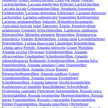
Lacktrichterling, Laccaria amethystea
Rötlicher Lacktrichterling,
Laccaria laccata
Grünspanträuschling, Stropharia Aeruginosa
Fichtenreizker, Lactarius deterrimus
Edelreizker, Lactarius deliciosus
Lachsreizker, Lactarius salmonicolor
Spangrüner Kiefernreizker,
Lactarius semisanguifluus
Judasohr, Holunderschwammpilz,
Auricularia auricula judae
Zitterzahn, Eispilz, Pseudohydnum
gelatinosum
Gemeiner Schwefelporling, Laetiporus sulphureus
Riesenporling, Meripilus giganteus
Bergporling, Bondarzewia
mesenterica
Violetter Rötelritterling, Lepista nuda
Lavendelfarbener
Rötelritterling, Lepista glaucocana
Lilastieliger Rötelritterling,
Lepista saeva
Perlpilz, Amanita rubescens
Grauer Wulstling,
Amanita excelsa
Olivgrauer Scheidenstreifling, Amanita
olivaceogrisea
Grauhäutiger Scheidenstreifling, Amanita
submembranacea
Rotbrauner Scheidenstreifling, Amanita fulva
Pappelstreifling, Amanita simulans Contu
Orangegelber
Scheidenstreifling, Amanita crocea
Brauner
Riesenscheidenstreifling, Amanita spadicea
Grauer
Scheidenstreifling, Amanita vaginata
Zweifarbiger
Scheidenstreifling, Amanita battarrae
Stockschwämmchen,
Kuehneromyces mutabilis
Rauchblättriger Schwefelkopf,
Hypholoma capnoides
Fleischroter Speisetäubling, Russula vesca
Heringstäubling, Russula xerampelina
Morgenrottäubling, Russula
aurora
Frauentäubling, Russula cyanoxantha
Papageitäubling,
Kleiner Frauentäubling, Russula ionochlora
Olivfarbener