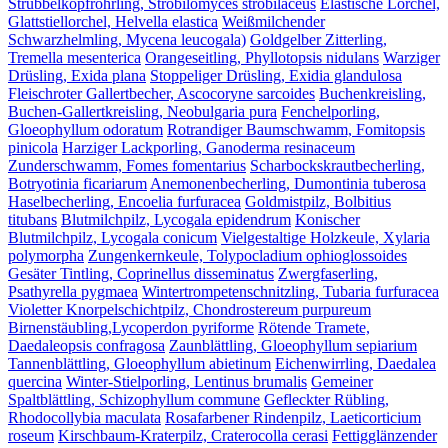
Strubbelkopfröhrling, Strobilomyces strobilaceus
Elastische Lorchel,
Glattstiellorchel, Helvella elastica
Weißmilchender
Schwarzhelmling, Mycena leucogala)
Goldgelber Zitterling,
Tremella mesenterica
Orangeseitling, Phyllotopsis nidulans
Warziger
Drüsling, Exida plana
Stoppeliger Drüsling, Exidia glandulosa
Fleischroter Gallertbecher, Ascocoryne sarcoides
Buchenkreisling,
Buchen-Gallertkreisling, Neobulgaria pura
Fenchelporling,
Gloeophyllum odoratum
Rotrandiger Baumschwamm, Fomitopsis
pinicola
Harziger Lackporling, Ganoderma resinaceum
Zunderschwamm, Fomes fomentarius
Scharbockskrautbecherling,
Botryotinia ficariarum
Anemonenbecherling, Dumontinia tuberosa
Haselbecherling, Encoelia furfuracea
Goldmistpilz, Bolbitius
titubans
Blutmilchpilz, Lycogala epidendrum
Konischer
Blutmilchpilz, Lycogala conicum
Vielgestaltige Holzkeule, Xylaria
polymorpha
Zungenkernkeule, Tolypocladium ophioglossoides
Gesäter Tintling, Coprinellus disseminatus
Zwergfaserling,
Psathyrella pygmaea
Wintertrompetenschnitzling, Tubaria furfuracea
Violetter Knorpelschichtpilz, Chondrostereum purpureum
Birnenstäubling,Lycoperdon pyriforme
Rötende Tramete,
Daedaleopsis confragosa
Zaunblättling, Gloeophyllum sepiarium
Tannenblättling, Gloeophyllum abietinum
Eichenwirrling, Daedalea
quercina
Winter-Stielporling, Lentinus brumalis
Gemeiner
Spaltblättling, Schizophyllum commune
Gefleckter Rübling,
Rhodocollybia maculata
Rosafarbener Rindenpilz, Laeticorticium
roseum
Kirschbaum-Kraterpilz, Craterocolla cerasi
Fettigglänzender