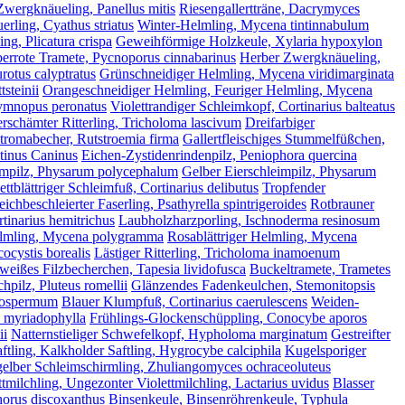
Zwergknäueling, Panellus mitis
Riesengallertträne, Dacrymyces
uerling, Cyathus striatus
Winter-Helmling, Mycena tintinnabulum
ng, Plicatura crispa
Geweihförmige Holzkeule, Xylaria hypoxylon
errote Tramete, Pycnoporus cinnabarinus
Herber Zwergknäueling,
urotus calyptratus
Grünschneidiger Helmling, Mycena viridimarginata
steinii
Orangeschneidiger Helmling, Feuriger Helmling, Mycena
ymnopus peronatus
Violettrandiger Schleimkopf, Cortinarius balteatus
rschämter Ritterling, Tricholoma lascivum
Dreifarbiger
tromabecher, Rutstroemia firma
Gallertfleischiges Stummelfüßchen,
tinus Caninus
Eichen-Zystidenrindenpilz, Peniophora quercina
eimpilz, Physarum polycephalum
Gelber Eierschleimpilz, Physarum
ettblättriger Schleimfuß, Cortinarius delibutus
Tropfender
eichbeschleierter Faserling, Psathyrella spintrigeroides
Rotbrauner
tinarius hemitrichus
Laubholzharzporling, Ischnoderma resinosum
Helmling, Mycena polygramma
Rosablättriger Helmling, Mycena
ocystis borealis
Lästiger Ritterling, Tricholoma inamoenum
eißes Filzbecherchen, Tapesia lividofusca
Buckeltramete, Trametes
hpilz, Pluteus romellii
Glänzendes Fadenkeulchen, Stemonitopsis
atospermum
Blauer Klumpfuß, Cortinarius caerulescens
Weiden-
a myriadophylla
Frühlings-Glockenschüppling, Conocybe aporos
ii
Natternstieliger Schwefelkopf, Hypholoma marginatum
Gestreifter
ftling, Kalkholder Saftling, Hygrocybe calciphila
Kugelsporiger
elber Schleimschirmling, Zhuliangomyces ochraceoluteus
ttmilchling, Ungezonter Violettmilchling, Lactarius uvidus
Blasser
orus discoxanthus
Binsenkeule, Binsenröhrenkeule, Typhula