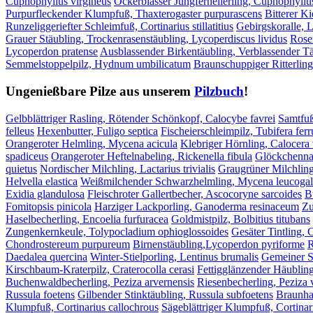
Cuphophyllus virgineus
Ockerblasser Jungfernellerling, Cuphophyllu
Purpurfleckender Klumpfuß, Thaxterogaster purpurascens
Bitterer Ki
Runzeliggeriefter Schleimfuß, Cortinarius stillatitius
Gebirgskoralle, L
Grauer Stäubling, Trockenrasenstäubling, Lycoperdiscus lividus
Rose
Lycoperdon pratense
Ausblassender Birkentäubling, Verblassender Tä
Semmelstoppelpilz, Hydnum umbilicatum
Braunschuppiger Ritterling
Ungenießbare Pilze aus unserem
Pilzbuch
!
Gelbblättriger Rasling, Rötender Schönkopf, Calocybe favrei
Samtfuß
felleus
Hexenbutter, Fuligo septica
Fischeierschleimpilz, Tubifera fer
Orangeroter Helmling, Mycena acicula
Klebriger Hörnling, Calocera 
spadiceus
Orangeroter Heftelnabeling, Rickenella fibula
Glöckchenna
quietus
Nordischer Milchling, Lactarius trivialis
Graugrüner Milchling
Helvella elastica
Weißmilchender Schwarzhelmling, Mycena leucogal
Exidia glandulosa
Fleischroter Gallertbecher, Ascocoryne sarcoides
B
Fomitopsis pinicola
Harziger Lackporling, Ganoderma resinaceum
Zu
Haselbecherling, Encoelia furfuracea
Goldmistpilz, Bolbitius titubans
Zungenkernkeule, Tolypocladium ophioglossoides
Gesäter Tintling, 
Chondrostereum purpureum
Birnenstäubling,Lycoperdon pyriforme
R
Daedalea quercina
Winter-Stielporling, Lentinus brumalis
Gemeiner S
Kirschbaum-Kraterpilz, Craterocolla cerasi
Fettigglänzender Häublin
Buchenwaldbecherling, Peziza arvernensis
Riesenbecherling, Peziza 
Russula foetens
Gilbender Stinktäubling, Russula subfoetens
Braunhaa
Klumpfuß, Cortinarius callochrous
Sägeblättriger Klumpfuß, Cortinar