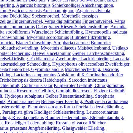
gerling, Agaricus bitorquis
Schiefknolliger Anischampignon,
on, Agaricus arvensis
Anischampignon, Agaricus silvicola
lenta
Dickfüßige Speisemorchel, Morchella crassipes
elige Fingerhutverpel, Verpa digitaliformis
Fingerhutverpel, Verpa
urotus pulmonarius
Ockergrauer Riesen-Scheidenstreifling, Amanita
ta strobiliformis
Wurzelnder Schleimrübling, Hymenopellis radicata
schwindling, Mycetinis scorodonius
Blutroter Filzröhrling,
 mucida
Blauer Träuschling, Stropharia caerulea
Braunroter
noblauchschwindling, Mycetinis alliaceus
Maisbeulenbrand, Ustilago
pter Becherling, Helvella acetabulum
Gelber Lärchenschneckling,
reisel-Drüsling, Exidia recisa
Zweifarbiger Lacktrichterling, Laccaria
atternstieliger Schneckling, Hygrophorus olivaceoalbus
Zweifarbiger
heibchenlorchel, Gyromitra ancilis
Morchelbecherling, Disciotis
hling, Lactarius camphoratus
Anisklumpfuß, Cortinarius odorifer
 Tricholomopsis decora
Habichtspilz, Sarcodon imbricatus
chleimfuß, Cortinarius salor
Kupferroter Gelbfuß, Chroogomphus
utinosus
Rosenroter Gelbfuß, Gomphidius roseus
Filziger Gelbfuß,
, Hydropus subalpinus
Gelber Riesenträuschling, Stropharia
lz, Armillaria mellea
Behangener Faserling, Psathyrella candolleana
ternseitling, Pleurotus ostreatus forma florida
Lederstieltäubling,
, Paralepista gilva
Knolliger Schleierritterling, Leucocortinarius
ling, Russula puellaris
Brauner Ledertäubling, Elefantentäubling,
ea
Rotstieliger Ledertäubling, Russula olivacea
Rötlicher
arius praestans
Jungfernellerling, Glasigweißer Ellerling,