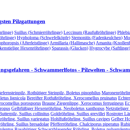
gsten Pilzgattungen
rlinge)
Suillus (Schmierröhrlinge)
Leccinum (Raufußröhrlinge)
Phlebi
hrlinge)
Hypholoma (Schwefelköpfe)
Stemonitis (Fadenkeulchen)
Mor
phoropsis (Afterleistlinge)
Armillaria (Hallimasche)
Amanita (Knollenbl
kenstielige Hexenröhrlinge)
Sparassis (Glucken)
Hygrocybe (Saftlinge
lungsgefahren - Schwammerlfotos - Pilzwelten - Schwamm
efernsteinpilz, Rothütiger Steinpilz, Boletus pinophilus
Maronenröhrlin
etus lignicola
Bereifter Rotfußröhrling, Xerocomellus pruinatus
Echter
erocomellus porosporus
Braune Ziegenlippe, Xerocomus ferrugineus
Ec
hropus
Gelbfüßiger Hexenröhrling, Neoboletus xanthopus
Netzstieliger
utterpilz, Suillus collinitus
Goldröhrling, Suillus grevillei
Rostroter Lär
röhrling, Suillus variegatus
Hohlfußröhrling, Suillus cavipes
Gelber Hoh
öhrling, Suillus bresadolae
Pfefferröhrling, Chalciporus piperatus
Rubi
ulentus
Rosahütiger Schwarzblauender Röhrling, Boletus pulverulentus