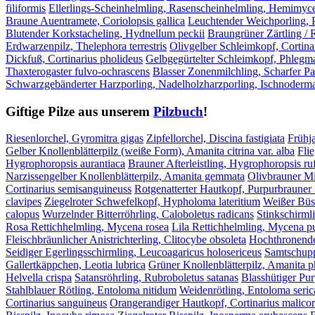
filiformis
Ellerlings-Scheinhelmling, Rasenscheinhelmling, Hemimyc
Braune Auentramete, Coriolopsis gallica
Leuchtender Weichporling, 
Blutender Korkstacheling, Hydnellum peckii
Braungrüner Zärtling / 
Erdwarzenpilz, Thelephora terrestris
Olivgelber Schleimkopf, Cortinar
Dickfuß, Cortinarius pholideus
Gelbgegürtelter Schleimkopf, Phleg
Thaxterogaster fulvo-ochrascens
Blasser Zonenmilchling, Scharfer Pa
Schwarzgebänderter Harzporling, Nadelholzharzporling, Ischnoder
Giftige Pilze aus unserem
Pilzbuch
!
Riesenlorchel, Gyromitra gigas
Zipfellorchel, Discina fastigiata
Frühja
Gelber Knollenblätterpilz (weiße Form), Amanita citrina var. alba
Fli
Hygrophoropsis aurantiaca
Brauner Afterleistling, Hygrophoropsis ru
Narzissengelber Knollenblätterpilz, Amanita gemmata
Olivbrauner Mil
Cortinarius semisanguineuss
Rotgenatterter Hautkopf, Purpurbrauner 
clavipes
Ziegelroter Schwefelkopf, Hypholoma lateritium
Weißer Büs
calopus
Wurzelnder Bitterröhrling, Caloboletus radicans
Stinkschirmli
Rosa Rettichhelmling, Mycena rosea
Lila Rettichhelmling, Mycena p
Fleischbräunlicher Anistrichterling, Clitocybe obsoleta
Hochthronender
Seidiger Egerlingsschirmling, Leucoagaricus holosericeus
Samtschupp
Gallertkäppchen, Leotia lubrica
Grüner Knollenblätterpilz, Amanita p
Helvella crispa
Satansröhrling, Rubroboletus satanas
Blasshütiger Pu
Stahlblauer Rötling, Entoloma nitidum
Weidenrötling, Entoloma seri
Cortinarius sanguineus
Orangerandiger Hautkopf, Cortinarius malicor