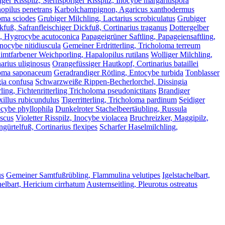
iger Risspilz, Sternsporiger Risspilz, Inocybe margaritispora
opilus penetrans
Karbolchampignon, Agaricus xanthodermus
loma sciodes
Grubiger Milchling, Lactarius scrobiculatus
Grubiger
kfuß, Safranfleischiger Dickfuß, Cortinarius traganus
Dottergelber
g, Hygrocybe acutoconica
Papageigrüner Saftling, Papageiensaftling,
Inocybe nitidiuscula
Gemeiner Erdritterling, Tricholoma terreum
imtfarbener Weichporling, Hapalopilus rutilans
Wolliger Milchling,
arius uliginosus
Orangefüssiger Hautkopf, Cortinarius bataillei
oloma saponaceum
Geradrandiger Rötling, Entocybe turbida
Tonblasser
gia confusa
Schwarzweiße Rippen-Becherlorchel, Dissingia
rling, Fichtenritterling Tricholoma pseudonictitans
Brandiger
xillus rubicundulus
Tigerritterling, Tricholoma pardinum
Seidiger
tocybe phyllophila
Dunkelroter Stachelbeertäubling, Russula
uscus
Violetter Risspilz, Inocybe violacea
Bruchreizker, Maggipilz,
gürtelfuß, Cortinarius flexipes
Scharfer Haselmilchling,
us
Gemeiner Samtfußrübling, Flammulina velutipes
Igelstachelbart,
elbart, Hericium cirrhatum
Austernseitling, Pleurotus ostreatus