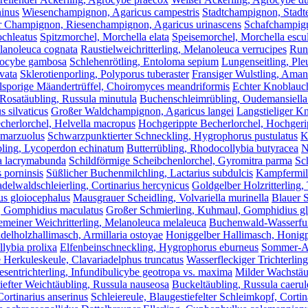
ninus
Wiesenchampignon, Agaricus campestris
Stadtchampignon, Stadte
r Champignon, Riesenchampignon, Agaricus urinascens
Schafchampign
ochleatus
Spitzmorchel, Morchella elata
Speisemorchel, Morchella escu
elanoleuca cognata
Raustielweichritterling, Melanoleuca verrucipes
Runz
alocybe gambosa
Schlehenrötling, Entoloma sepium
Lungenseitling, Ple
vata
Sklerotienporling, Polyporus tuberaster
Fransiger Wulstling, Amani
lsporige Mäandertrüffel, Choiromyces meandriformis
Echter Knoblauch
 Rosatäubling, Russula minutula
Buchenschleimrübling, Oudemansiella
 silvaticus
Großer Waldchampignon, Agaricus langei
Langstieliger K
echerlorchel, Helvella macropus
Hochgerippte Becherlorchel, Hochgerip
 marzuolus
Schwarzpunktierter Schneckling, Hygrophorus pustulatus
K
bling, Lycoperdon echinatum
Butterrübling, Rhodocollybia butyracea
N
a lacrymabunda
Schildförmige Scheibchenlorchel, Gyromitra parma
Sc
 porninsis
Süßlicher Buchenmilchling, Lactarius subdulcis
Kampfermilc
delwaldschleierling, Cortinarius hercynicus
Goldgelber Holzritterling,
us gloiocephalus
Mausgrauer Scheidling, Volvariella murinella
Blauer S
, Gomphidius maculatus
Großer Schmierling, Kuhmaul, Gomphidius gl
meiner Weichritterling, Melanoleuca melaleuca
Buchenwald-Wasserfuß
delholzhallimasch, Armillaria ostoyae
Honiggelber Hallimasch, Honigpi
lybia prolixa
Elfenbeinschneckling, Hygrophorus eburneus
Sommer-Aus
 Herkuleskeule, Clavariadelphus truncatus
Wasserfleckiger Trichterling
esentrichterling, Infundibulicybe geotropa vs. maxima
Milder Wachstäub
iefter Weichtäubling, Russula nauseosa
Buckeltäubling, Russula caerul
rtinarius anserinus
Schleiereule, Blaugestiefelter Schleimkopf, Cortin