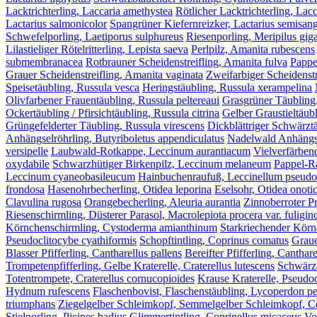
Lacktrichterling, Laccaria amethystea
Rötlicher Lacktrichterling, Lacc
Lactarius salmonicolor
Spangrüner Kiefernreizker, Lactarius semisang
Schwefelporling, Laetiporus sulphureus
Riesenporling, Meripilus gig
Lilastieliger Rötelritterling, Lepista saeva
Perlpilz, Amanita rubescens
submembranacea
Rotbrauner Scheidenstreifling, Amanita fulva
Pappe
Grauer Scheidenstreifling, Amanita vaginata
Zweifarbiger Scheidenstr
Speisetäubling, Russula vesca
Heringstäubling, Russula xerampelina
Olivfarbener Frauentäubling, Russula peltereaui
Grasgrüner Täubling
Ockertäubling / Pfirsichtäubling, Russula citrina
Gelber Graustieltäubl
Grüngefelderter Täubling, Russula virescens
Dickblättriger Schwärztä
Anhängselröhrling, Butyriboletus appendiculatus
Nadelwald Anhängsel
versipelle
Laubwald-Rotkappe, Leccinum aurantiacum
Vielverfärben
oxydabile
Schwarzhütiger Birkenpilz, Leccinum melaneum
Pappel-R
Leccinum cyaneobasileucum
Hainbuchenraufuß, Leccinellum pseud
frondosa
Hasenohrbecherling, Otidea leporina
Eselsohr, Otidea onoti
Clavulina rugosa
Orangebecherling, Aleuria aurantia
Zinnoberroter Pr
Riesenschirmling, Düsterer Parasol, Macrolepiota procera var. fuligin
Körnchenschirmling, Cystoderma amianthinum
Starkriechender Körn
Pseudoclitocybe cyathiformis
Schopftintling, Coprinus comatus
Graue
Blasser Pfifferling, Cantharellus pallens
Bereifter Pfifferling, Canthar
Trompetenpfifferling, Gelbe Kraterelle, Craterellus lutescens
Schwärze
Totentrompete, Craterellus cornucopioides
Krause Kraterelle, Pseudoc
Hydnum rufescens
Flaschenbovist, Flaschenstäubling, Lycoperdon p
triumphans
Ziegelgelber Schleimkopf, Semmelgelber Schleimkopf, Cor
Stielporling, Picipes badius
Glimmertintling, Coprinellus micaceus
Vo