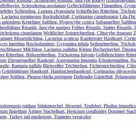
ötender Risspilz, Schamroter Risspilz, Inocybe godeyi
Graubeigeblättr
offelbovist, Scleroderma areolatum
Geflecktblättriger Flämmling, Gymn
iefelter Schirmling, Lepiota clypeolaria
Schärflicher Ritterling, Tricho
, Lactarius torminosus
Bocksdickfuß, Cortinarius camphoratus
Lila-Dic
 splendens
Kegeliger Saftling, Hygrocybe conica
Safrangelber Saftlin
enfüßiger Risspilz, Inocybe napipes
Früher Risspilz, Später Risspilz, 
 Tricholoma cingulatum
Weißlicher Anistrichterling, Clitocybe fragrans
Z
umiger Moormilchling, Lactarius scoticus
Kupferroter Hautkopf, Cortin
es lateritius
Bischofsmütze, Gyromitra infula
Seifenritterling, Trich
eischblasser Milchling, Lactarius pallidus
Kleine Becherlorchel, Dissin
ger Ritterling, Birkenritterling, Tricholoma fulvum
Gelbfleischiger Ritte
orum
Zitronengelber Raukopf, Aureonarius limonius
Erlenkrempling, Pa
alle, Ramaria pallida
Bleiweißer Trichterling, Fichtentrichterling, Cli
a
Grünblättriger Hautkopf, Hainbuchenhautkopf, Cortinarius olivaceof
iger Seitling, Pleurocybella porrigens
Duftender Gürtelfuß, Pelargonien
cholomopsis rutilans
Stinkmorchel, Hexenei, Teufelsei, Phallus impudic
cium flagellum
Ästiger Stachelbart, Hericium coralloides
Dorniger Stach
mete, Turkey tail mushroom, Trametes versicolor