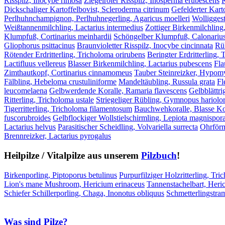
Risspilz, Inocybe rimosa
Ziegelroter Risspilz, Inosperma erubescens
R
Dickschaliger Kartoffelbovist, Scleroderma citrinum
Gefelderter Kart
Perlhuhnchampignon, Perlhuhnegerling, Agaricus moelleri
Wolliggest
Weißtannenmilchling, Lactarius intermedius
Zottiger Birkenmilchling
Klumpfuß, Cortinarius meinhardii
Schöngelber Klumpfuß, Calonarius
Gliophorus psittacinus
Braunvioletter Risspilz, Inocybe cincinnata
Rüb
Rötender Erdritterling, Tricholoma orirubens
Beringter Erdritterling,
Lactifluus vellereus
Blasser Birkenmilchling, Lactarius pubescens
Fla
Zimthautkopf, Cortinarius cinnamomeus
Tauber Steinreizker, Hypomyc
Fälbling, Hebeloma crustuliniforme
Mandeltäubling, Russula grata
Fl
leucomelaena
Gelbwerdende Koralle, Ramaria flavescens
Gelbblättri
Ritterling, Tricholoma ustale
Striegeliger Rübling, Gymnopus hariol
Tigerritterling, Tricholoma filamentosum
Bauchwehkoralle, Blasse Kor
fuscorubroides
Gelbflockiger Wollstielschirmling, Lepiota magnispor
Lactarius helvus
Parasitischer Scheidling, Volvariella surrecta
Ohrförm
Brennreizker, Lactarius pyrogalus
Heilpilze / Vitalpilze aus unserem
Pilzbuch
!
Birkenporling, Piptoporus betulinus
Purpurfilziger Holzritterling, Tri
Lion's mane Mushroom, Hericium erinaceus
Tannenstachelbart, Heri
Schiefer Schillerporling, Chaga, Inonotus obliquus
Schmetterlingstra
Was sind Pilze?