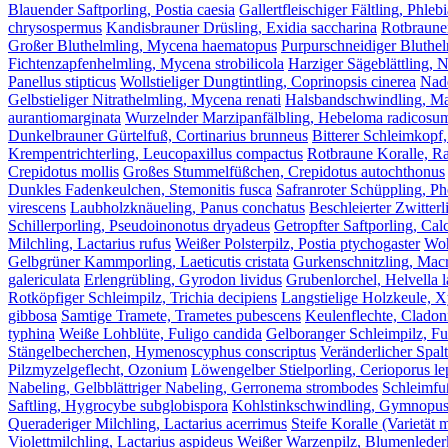
Blauender Saftporling, Postia caesia
Gallertfleischiger Fältling, Phleb
chrysospermus
Kandisbrauner Drüsling, Exidia saccharina
Rotbrauner
Großer Bluthelmling, Mycena haematopus
Purpurschneidiger Bluthel
Fichtenzapfenhelmling, Mycena strobilicola
Harziger Sägeblättling, 
Panellus stipticus
Wollstieliger Dungtintling, Coprinopsis cinerea
Nade
Gelbstieliger Nitrathelmling, Mycena renati
Halsbandschwindling, Ma
aurantiomarginata
Wurzelnder Marzipanfälbling, Hebeloma radicosu
Dunkelbrauner Gürtelfuß, Cortinarius brunneus
Bitterer Schleimkopf,
Krempentrichterling, Leucopaxillus compactus
Rotbraune Koralle, Ra
Crepidotus mollis
Großes Stummelfüßchen, Crepidotus autochthonus
Dunkles Fadenkeulchen, Stemonitis fusca
Safranroter Schüppling, Pho
virescens
Laubholzknäueling, Panus conchatus
Beschleierter Zwitterl
Schillerporling, Pseudoinonotus dryadeus
Getropfter Saftporling, Calc
Milchling, Lactarius rufus
Weißer Polsterpilz, Postia ptychogaster
Woh
Gelbgrüner Kammporling, Laeticutis cristata
Gurkenschnitzling, Macr
galericulata
Erlengrübling, Gyrodon lividus
Grubenlorchel, Helvella 
Rotköpfiger Schleimpilz, Trichia decipiens
Langstielige Holzkeule, X
gibbosa
Samtige Tramete, Trametes pubescens
Keulenflechte, Cladon
typhina
Weiße Lohblüte, Fuligo candida
Gelboranger Schleimpilz, Fu
Stängelbecherchen, Hymenoscyphus conscriptus
Veränderlicher Spal
Pilzmyzelgeflecht, Ozonium
Löwengelber Stielporling, Cerioporus le
Nabeling, Gelbblättriger Nabeling, Gerronema strombodes
Schleimfuß
Saftling, Hygrocybe subglobispora
Kohlstinkschwindling, Gymnopus 
Queraderiger Milchling, Lactarius acerrimus
Steife Koralle (Varietät m
Violettmilchling, Lactarius aspideus
Weißer Warzenpilz, Blumenlederko