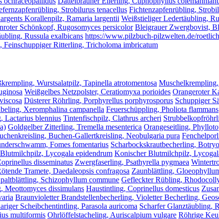
s ochraceopallidus
Dattelbrauner Ellerling, Cuphophyllus colemannian
efernzapfenrübling, Strobilurus tenacellus
Fichtenzapfenrübling, Strobi
argents Korallenpilz, Ramaria largentii
Weißstieliger Ledertäubling, Ru
nroter Schönkopf, Rugosomyces persicolor
Bleigrauer Zwergbovist, Bl
ubling, Russula exalbicans
https://www.pilzbuch-pilzwelten.de/roetlic
, Feinschuppiger Ritterling, Tricholoma imbricatum
krempling, Wurstsalatpilz, Tapinella atrotomentosa
Muschelkrempling,
ruginosa
Weißgelbes Netzpolster, Ceratiomyxa porioides
Orangeroter Ka
viscosa
Düsterer Röhrling, Porphyrellus porphyrosporus
Schuppiger Sä
beling, Xeromphalina campanella
Feuerschüppling, Pholiota flammans
, Lactarius blennius
Tintenfischpilz, Clathrus archeri
Strubbelkopfröhrl
a)
Goldgelber Zitterling, Tremella mesenterica
Orangeseitling, Phylloto
uchenkreisling, Buchen-Gallertkreisling, Neobulgaria pura
Fenchelpor
nderschwamm, Fomes fomentarius
Scharbockskrautbecherling, Botryot
Blutmilchpilz, Lycogala epidendrum
Konischer Blutmilchpilz, Lycoga
Coprinellus disseminatus
Zwergfaserling, Psathyrella pygmaea
Wintertr
ötende Tramete, Daedaleopsis confragosa
Zaunblättling, Gloeophyllu
paltblättling, Schizophyllum commune
Gefleckter Rübling, Rhodocoll
g, Meottomyces dissimulans
Haustintling, Coprinellus domesticus
Zusam
varia
Braunvioletter Brandstellenbecherling, Violetter Becherling, Geo
riger Scheibchentintling, Parasola auricoma
Scharfer Glanztäubling, R
ius multiformis
Ohrlöffelstacheling, Auriscalpium vulgare
Röhrige Keul