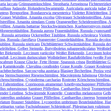
aria laccata
Grünspanträuschling, Stropharia Aeruginosa
Fichtenreizker
uifluus
Judasohr, Holunderschwammpilz, Auricularia auricula judae
Zi
anteus
Bergporling, Bondarzewia mesenterica
Violetter Rötelritterling,
Grauer Wulstling, Amanita excelsa
Olivgrauer Scheidenstreifling, Ama
lstreifling, Amanita simulans Contu
Orangegelber Scheidenstreifling, 
eifling, Amanita battarrae
Stockschwämmchen, Kuehneromyces mutabi
Morgenrottäubling, Russula aurora
Frauentäubling, Russula cyanoxant
, Russula aeruginea
Ockergelber Täubling, Russula ochroleuca
Violetts
ing, Russula claroflava
Orangeroter Graustieltäubling, Russula decolor
ubling, Russula nigricans
Dichtblättriger Schwärztäubling, Russula den
röhrling, Gelber Steinpilz, Butyriboletus subappendiculatus
Weißstie
der Birkenpilz, Leccinum variicolor
Weißer Birkenpilz, Leccinum holo
aufuß, Leccinum duriusculum
Wollstieliger Raufußröhrling (weiße F
oscabrum
Krause Glucke, Fette Henne, Sparassis crispa
Breitblättrige G
ca
Kammkoralle, Clavulina coralloides
Graue Koralle, Grauer Keulenpil
achtbecherling, Sarcoscypha austriaca
Blasiger Becherling, Peziza ves
osa
Sternschuppiger Riesenschirmling, Macrolepiota fuliginosa
Olivbra
chenschirmling, Cystoderma carcharias
Rostroter Körnchenschirmling,
r Faltentintling, Coprinopsis atramentari
Amethystschuppiger Pfifferlin
ellus subpruinosus
Samtiger Pfifferling, Cantharellus friesii
Trompetenpfi
nder Leistling, Schwärzende Kraterelle, Craterellus melanoxeros
Gelbv
raterellus undulatus
Grauer Pfifferling, Cantharellus cinereus
Semmelst
erlatum
Brauner Stäubling, Lycoperdon umbrinum
Beutelstäubling, Ha
tinarius varius
Fuchsigbrauner Schleimkopf, Phlegmacium vulpinum
reilender Ackerling, Agrocybe praecox
Weißer Ackerling, Agrocybe d