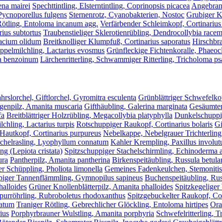
ena mairei
Spechttintling, Elsterntintling, Coprinopsis picacea
Angebrann
Pycnoporellus fulgens
Sternenrotz, Cyanobakterien, Nostoc
Grubiger K
Rötling, Entoloma incanum agg.
Verfärbender Schleimkopf, Cortinarius
ius subtortus
Traubenstieliger Sklerotienrübling, Dendrocollybia race
macium olidum
Breitknolliger Klumpfuß, Cortinarius saporatus
Hirschbra
ppelmilchling, Lactarius evosmus
Grünfleckige Fichtenkoralle, Phaeocl
ma benzoinum
Lärchenritterling, Schwammiger Ritterling, Tricholoma 
hrslorchel, Giftlorchel, Gyromitra esculenta
Grünblättriger Schwefelko
egenpilz, Amanita muscaria
Gifthäubling, Galerina marginata
Gesäumter
fa
Breitblättriger Holzrübling, Megacollybia platyphylla
Dunkelschuppig
chling, Lactarius turpis
Rotschuppiger Raukopf, Cortinarius bolaris
Gi
Hautkopf, Cortinarius purpureus
Nebelkappe, Nebelgrauer Trichterling,
chelrasling, Lyophyllum connatum
Kahler Krempling, Paxillus involut
ng (Lepiota cristata)
Spitzschuppiger Stachelschirmling, Echinoderma 
ura
Pantherpilz, Amanita pantherina
Birkenspeitäubling, Russula betul
 Schüppling, Pholiota limonella
Gemeines Fadenkeulchen, Stemonitis 
iger Tannenflämmling, Gymnopilus sapineus
Buchenspeitäubling, Rus
halloides
Grüner Knollenblätterpilz, Amanita phalloides
Spitzkegeliger
rpurröhrling, Rubroboletus rhodoxanthus
Spitzgebuckelter Raukopf, Cor
catum
Traniger Rötling, Gebrechlicher Glöckling, Entoloma hirtipes
Ora
ius
Porphyrbrauner Wulstling, Amanita porphyria
Schwefelritterling, 