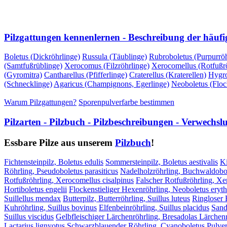
VORHERIGE SEITE
NÄCHSTE SEITE
Pilzgattungen kennenlernen - Beschreibung der häufi
Boletus (Dickröhrlinge)
Russula (Täublinge)
Rubroboletus (Purpurröh
(Samtfußrüblinge)
Xerocomus (Filzröhrlinge)
Xerocomellus (Rotfußrö
(Gyromitra)
Cantharellus (Pfifferlinge)
Craterellus (Kraterellen)
Hygro
(Schnecklinge)
Agaricus (Champignons, Egerlinge)
Neoboletus (Floc
Warum Pilzgattungen?
Sporenpulverfarbe bestimmen
Pilzarten - Pilzbuch - Pilzbeschreibungen - Verwechs
Essbare Pilze aus unserem
Pilzbuch
!
Fichtensteinpilz, Boletus edulis
Sommersteinpilz, Boletus aestivalis
Ki
Röhrling, Pseudoboletus parasiticus
Nadelholzröhrling, Buchwaldobol
Rotfußröhrling, Xerocomellus cisalpinus
Falscher Rotfußröhrling, X
Hortiboletus engelii
Flockenstieliger Hexenröhrling, Neoboletus eryt
Suillellus mendax
Butterpilz, Butterröhrling, Suillus luteus
Ringloser B
Kuhröhrling, Suillus bovinus
Elfenbeinröhrling, Suillus placidus
Sand
Suillus viscidus
Gelbfleischiger Lärchenröhrling, Bresadolas Lärchenr
Lactarius lignyotus
Schwarzblauender Röhrling, Cyanoboletus Pulver