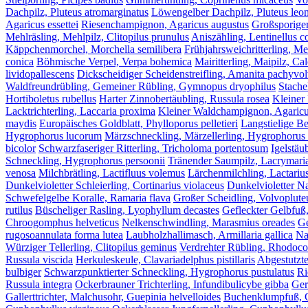
Dachpilz, Pluteus atromarginatus
Löwengelber Dachpilz, Pluteus leo
Agaricus essettei
Riesenchampignon, Agaricus augustus
Großsporige
Mehlräsling, Mehlpilz, Clitopilus prunulus
Aniszähling, Lentinellus c
Käppchenmorchel, Morchella semilibera
Frühjahrsweichritterling, M
conica
Böhmische Verpel, Verpa bohemica
Mairitterling, Maipilz, C
lividopallescens
Dickscheidiger Scheidenstreifling, Amanita pachyvol
Waldfreundrübling, Gemeiner Rübling, Gymnopus dryophilus
Stache
Hortiboletus rubellus
Harter Zinnobertäubling, Russula rosea
Kleiner
Lacktrichterling, Laccaria proxima
Kleiner Waldchampignon, Agaricus
maydis
Europäisches Goldblatt, Phylloporus pelletieri
Langstielige B
Hygrophorus lucorum
Märzschneckling, Märzellerling, Hygrophorus
bicolor
Schwarzfaseriger Ritterling, Tricholoma portentosum
Igelstäu
Schneckling, Hygrophorus persoonii
Tränender Saumpilz, Lacrymari
venosa
Milchbrätling, Lactifluus volemus
Lärchenmilchling, Lactarius
Dunkelvioletter Schleierling, Cortinarius violaceus
Dunkelvioletter Na
Schwefelgelbe Koralle, Ramaria flava
Großer Scheidling, Volvoplute
rutilus
Büscheliger Rasling, Lyophyllum decastes
Gefleckter Gelbfuß
Chroogomphus helveticus
Nelkenschwindling, Marasmius oreades
Ge
rugosoannulata forma lutea
Laubholzhallimasch, Armillaria gallica
Na
Würziger Tellerling, Clitopilus geminus
Verdrehter Rübling, Rhodocol
Russula viscida
Herkuleskeule, Clavariadelphus pistillaris
Abgestutzte
bulbiger
Schwarzpunktierter Schneckling, Hygrophorus pustulatus
Ri
Russula integra
Ockerbrauner Trichterling, Infundibulicybe gibba
Ger
Gallerttrichter, Malchusohr, Guepinia helvelloides
Buchenklumpfuß, Co