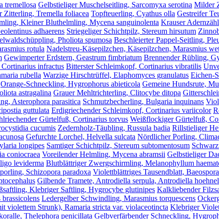
ia tremellosa
Gelbstieliger Muschelseitling, Sarcomyxa serotina
Milder 
 Zitterling, Tremella foliacea
Topfteuerling, Cyathus olla
Gestreifer Te
mling, Kleiner Bluthelmling, Mycena sanguinolenta
Krauser Adernzähli
Neolentinus adhaerens
Striegeliger Schichtpilz, Stereum hirsutum
Zinnob
lwaldschüppling, Pholiota spumosa
Beschleierter Pappel-Seitling, Ple
rasmius rotula
Nadelstreu-Käsepilzchen, Käsepilzchen, Marasmius wett
m
Gewimperter Erdstern, Geastrum fimbriatum
Brennender Rübling, G
 Cortinarius infractus
Bitterster Schleimkopf, Cortinarius vibratilis
Unve
maria rubella
Warzige Hirschtrüffel, Elaphomyces granulatus
Eichen-S
Orange-Schneckling, Hygrophorus abieticola
Gemeine Hundsrute, Mu
liota astragalina
Grauer Mehltrichterling, Clitocybe ditopa
Gitterschl
ing, Asterophora parasitica
Schmutzbecherling, Bulgaria inquinans
Viol
ipostia guttulata
Erdigriechender Schleimkopf, Cortinarius variicolor
R
lriechender Gürtelfuß, Cortinarius torvus
Weißflockiger Gürtelfuß, Cor
ocystidia cucumis
Zedernholz-Täubling, Russula badia
Rillstieliger 
lacunosa
Gefurchte Lorchel, Helvella sulcata
Nördlicher Porling, Climac
ylaria longipes
Samtiger Schichtpilz, Stereum subtomentosum
Schwarzw
ia coniocraea
Voreilender Helmling, Mycena abramsii
Gelbstieliger Dac
ligo leviderma
Blutblättriger Zwergschirmling, Melanophyllum haem
tporling, Schizopora paradoxa
Violettblättriges Tausendblatt, Baeospor
ptocephalus
Gilbende Tramete, Antrodiella serpula, Antrodiella hoehnel
saftling, Klebriger Saftling, Hygrocybe glutinipes
Kalkliebender Filzsa
brassicolens
Ledergelber Schwindling, Marasmius torquescens
Ockerg
it violettem Strunk), Ramaria stricta var. violaceotincta
Klebriger Viole
ralle, Thelephora penicillata
Gelbverfärbender Schneckling, Hygroph