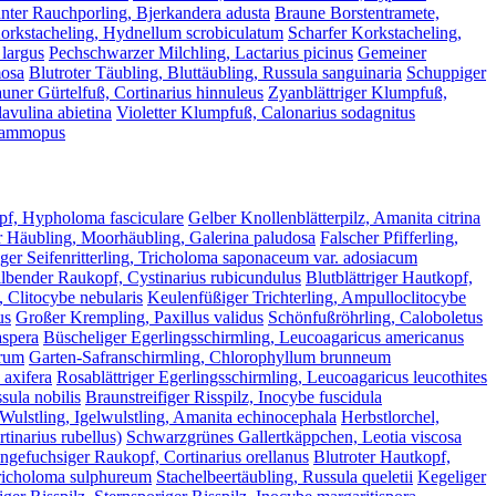
ter Rauchporling, Bjerkandera adusta
Braune Borstentramete,
orkstacheling, Hydnellum scrobiculatum
Scharfer Korkstacheling,
 largus
Pechschwarzer Milchling, Lactarius picinus
Gemeiner
mosa
Blutroter Täubling, Bluttäubling, Russula sanguinaria
Schuppiger
uner Gürtelfuß, Cortinarius hinnuleus
Zyanblättriger Klumpfuß,
avulina abietina
Violetter Klumpfuß, Calonarius sodagnitus
psammopus
pf, Hypholoma fasciculare
Gelber Knollenblätterpilz, Amanita citrina
 Häubling, Moorhäubling, Galerina paludosa
Falscher Pfifferling,
er Seifenritterling, Tricholoma saponaceum var. adosiacum
lbender Raukopf, Cystinarius rubicundulus
Blutblättriger Hautkopf,
 Clitocybe nebularis
Keulenfüßiger Trichterling, Ampulloclitocybe
us
Großer Krempling, Paxillus validus
Schönfußröhrling, Caloboletus
aspera
Büscheliger Egerlingsschirmling, Leucoagaricus americanus
arum
Garten-Safranschirmling, Chlorophyllum brunneum
axifera
Rosablättriger Egerlingsschirmling, Leucoagaricus leucothites
sula nobilis
Braunstreifiger Risspilz, Inocybe fuscidula
 Wulstling, Igelwulstling, Amanita echinocephala
Herbstlorchel,
tinarius rubellus)
Schwarzgrünes Gallertkäppchen, Leotia viscosa
ngefuchsiger Raukopf, Cortinarius orellanus
Blutroter Hautkopf,
Tricholoma sulphureum
Stachelbeertäubling, Russula queletii
Kegeliger