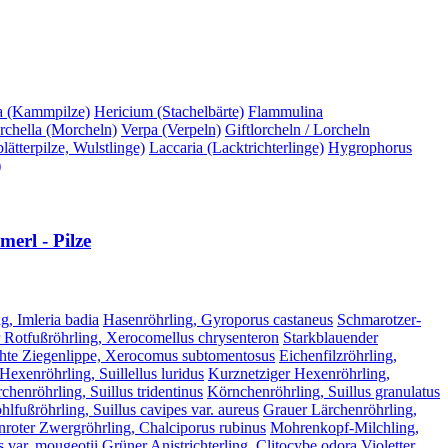
a (Kammpilze)
Hericium (Stachelbärte)
Flammulina
chella (Morcheln)
Verpa (Verpeln)
Giftlorcheln / Lorcheln
ätterpilze, Wulstlinge)
Laccaria (Lacktrichterlinge)
Hygrophorus
)
erl - Pilze
g, Imleria badia
Hasenröhrling, Gyroporus castaneus
Schmarotzer-
 Rotfußröhrling, Xerocomellus chrysenteron
Starkblauender
hte Ziegenlippe, Xerocomus subtomentosus
Eichenfilzröhrling,
 Hexenröhrling, Suillellus luridus
Kurznetziger Hexenröhrling,
chenröhrling, Suillus tridentinus
Körnchenröhrling, Suillus granulatus
lfußröhrling, Suillus cavipes var. aureus
Grauer Lärchenröhrling,
nroter Zwergröhrling, Chalciporus rubinus
Mohrenkopf-Milchling,
 var. mougeotii
Grüner Anistrichterling, Clitocybe odora
Violetter