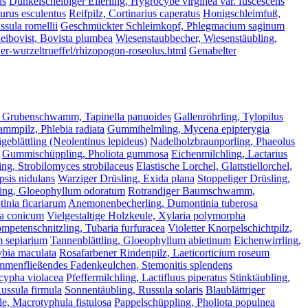
us
Dunkelscheibiger Ellerling, Hygrocybe virginea var. fuscescens
lurus esculentus
Reifpilz, Cortinarius caperatus
Honigschleimfuß,
ssula romellii
Geschmückter Schleimkopf, Phlegmacium saginum
eibovist, Bovista plumbea
Wiesenstaubbecher, Wiesenstäubling,
her-wurzeltrueffel/rhizopogon-roseolus.html
Genabelter
 Grubenschwamm, Tapinella panuoides
Gallenröhrling, Tylopilus
mmpilz, Phlebia radiata
Gummihelmling, Mycena epipterygia
geblättling (Neolentinus lepideus)
Nadelholzbraunporling, Phaeolus
Gummischüppling, Pholiota gummosa
Eichenmilchling, Lactarius
ing, Strobilomyces strobilaceus
Elastische Lorchel, Glattstiellorchel,
psis nidulans
Warziger Drüsling, Exida plana
Stoppeliger Drüsling,
ling, Gloeophyllum odoratum
Rotrandiger Baumschwamm,
inia ficariarum
Anemonenbecherling, Dumontinia tuberosa
la conicum
Vielgestaltige Holzkeule, Xylaria polymorpha
ompetenschnitzling, Tubaria furfuracea
Violetter Knorpelschichtpilz,
m sepiarium
Tannenblättling, Gloeophyllum abietinum
Eichenwirrling,
ybia maculata
Rosafarbener Rindenpilz, Laeticorticium roseum
menfließendes Fadenkeulchen, Stemonitis splendens
scypha violacea
Pfeffermilchling, Lactifluus piperatus
Stinktäubling,
ussula firmula
Sonnentäubling, Russula solaris
Blaublättriger
e, Macrotyphula fistulosa
Pappelschüppling, Pholiota populnea