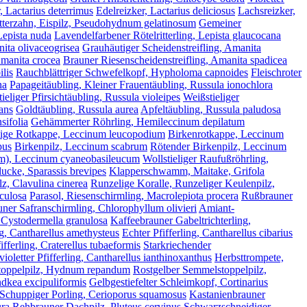
, Lactarius deterrimus
Edelreizker, Lactarius deliciosus
Lachsreizker,
tterzahn, Eispilz, Pseudohydnum gelatinosum
Gemeiner
 Lepista nuda
Lavendelfarbener Rötelritterling, Lepista glaucocana
nita olivaceogrisea
Grauhäutiger Scheidenstreifling, Amanita
Amanita crocea
Brauner Riesenscheidenstreifling, Amanita spadicea
lis
Rauchblättriger Schwefelkopf, Hypholoma capnoides
Fleischroter
ha
Papageitäubling, Kleiner Frauentäubling, Russula ionochlora
tieliger Pfirsichtäubling, Russula violeipes
Weißstieliger
ans
Goldtäubling, Russula aurea
Apfeltäubling, Russula paludosa
sifolia
Gehämmerter Röhrling, Hemileccinum depilatum
lige Rotkappe, Leccinum leucopodium
Birkenrotkappe, Leccinum
pus
Birkenpilz, Leccinum scabrum
Rötender Birkenpilz, Leccinum
orm), Leccinum cyaneobasileucum
Wollstieliger Raufußröhrling,
lucke, Sparassis brevipes
Klapperschwamm, Maitake, Grifola
z, Clavulina cinerea
Runzelige Koralle, Runzeliger Keulenpilz,
iculosa
Parasol, Riesenschirmling, Macrolepiota procera
Rußbrauner
uner Safranschirmling, Chlorophyllum olivieri
Amiant-
 Cystodermella granulosa
Kaffeebrauner Gabeltrichterling,
g, Cantharellus amethysteus
Echter Pfifferling, Cantharellus cibarius
fferling, Craterellus tubaeformis
Starkriechender
ioletter Pfifferling, Cantharellus ianthinoxanthus
Herbsttrompete,
oppelpilz, Hydnum repandum
Rostgelber Semmelstoppelpilz,
ndkea excipuliformis
Gelbgestiefelter Schleimkopf, Cortinarius
Schuppiger Porling, Cerioporus squamosus
Kastanienbrauner
ura
Rehbrauner Dachpilz, Pluteus cervinus
Schwarzschneidiger