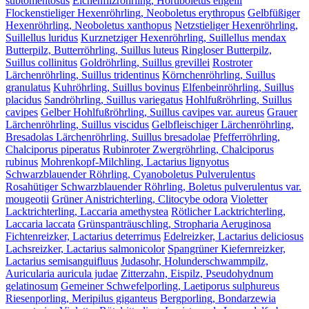
subtomentosus
Eichenfilzröhrling, Hortiboletus engelii
Flockenstieliger Hexenröhrling, Neoboletus erythropus
Gelbfüßiger
Hexenröhrling, Neoboletus xanthopus
Netzstieliger Hexenröhrling,
Suillellus luridus
Kurznetziger Hexenröhrling, Suillellus mendax
Butterpilz, Butterröhrling, Suillus luteus
Ringloser Butterpilz,
Suillus collinitus
Goldröhrling, Suillus grevillei
Rostroter
Lärchenröhrling, Suillus tridentinus
Körnchenröhrling, Suillus
granulatus
Kuhröhrling, Suillus bovinus
Elfenbeinröhrling, Suillus
placidus
Sandröhrling, Suillus variegatus
Hohlfußröhrling, Suillus
cavipes
Gelber Hohlfußröhrling, Suillus cavipes var. aureus
Grauer
Lärchenröhrling, Suillus viscidus
Gelbfleischiger Lärchenröhrling,
Bresadolas Lärchenröhrling, Suillus bresadolae
Pfefferröhrling,
Chalciporus piperatus
Rubinroter Zwergröhrling, Chalciporus
rubinus
Mohrenkopf-Milchling, Lactarius lignyotus
Schwarzblauender Röhrling, Cyanoboletus Pulverulentus
Rosahütiger Schwarzblauender Röhrling, Boletus pulverulentus var.
mougeotii
Grüner Anistrichterling, Clitocybe odora
Violetter
Lacktrichterling, Laccaria amethystea
Rötlicher Lacktrichterling,
Laccaria laccata
Grünspanträuschling, Stropharia Aeruginosa
Fichtenreizker, Lactarius deterrimus
Edelreizker, Lactarius deliciosus
Lachsreizker, Lactarius salmonicolor
Spangrüner Kiefernreizker,
Lactarius semisanguifluus
Judasohr, Holunderschwammpilz,
Auricularia auricula judae
Zitterzahn, Eispilz, Pseudohydnum
gelatinosum
Gemeiner Schwefelporling, Laetiporus sulphureus
Riesenporling, Meripilus giganteus
Bergporling, Bondarzewia