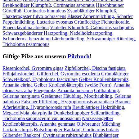
Breitknolliger Klumpfuß, Cortinarius saporatus
Hirschbrauner
Gürtelfuß, Cortinarius hinnuleus
Zyanblättriger Klumpfuß,
Thaxterogaster fulvo-ochrascens
Blasser Zonenmilchling, Scharfer
Pappelmilchling, Lactarius evosmus
Grünfleckige Fichtenkoralle,
Phaeoclavulina abietina
Violetter Klumpfuß, Calonarius sodagnitus
Schwarzgebänderter Harzporling, Nadelholzharzporling,
Ischnoderma benzoinum
Lärchenritterling, Schwammiger Ritterling,
Tricholoma psammopus
Giftige Pilze aus unserem
Pilzbuch
!
Riesenlorchel, Gyromitra gigas
Zipfellorchel, Discina fastigiata
Frühjahrslorchel, Giftlorchel, Gyromitra esculenta
Grünblättriger
Schwefelkopf, Hypholoma fasciculare
Gelber Knollenblätterpilz,
Amanita citrina
Gelber Knollenblätterpilz (weiße Form), Amanita
citrina var. alba
Fliegenpilz, Amanita muscaria
Gifthäubling,
Galerina marginata
Gesäumter Häubling, Moorhäubling, Galerina
paludosa
Falscher Pfifferling, Hygrophoropsis aurantiaca
Brauner
Afterleistling, Hygrophoropsis rufa
Breitblättriger Holzrübling,
Megacollybia platyphylla
Dunkelschuppiger Seifenritterling,
Tricholoma saponaceum var. adosiacum
Narzissengelber
Knollenblätterpilz, Amanita gemmata
Olivbrauner Milchling,
Lactarius turpis
Rotschuppiger Raukopf, Cortinarius bolaris
Gilbender Raukopf, Cystinarius rubicundulus
Blutblättriger