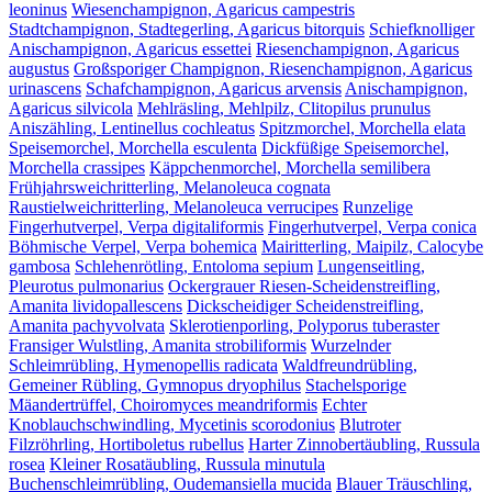
leoninus
Wiesenchampignon, Agaricus campestris
Stadtchampignon, Stadtegerling, Agaricus bitorquis
Schiefknolliger
Anischampignon, Agaricus essettei
Riesenchampignon, Agaricus
augustus
Großsporiger Champignon, Riesenchampignon, Agaricus
urinascens
Schafchampignon, Agaricus arvensis
Anischampignon,
Agaricus silvicola
Mehlräsling, Mehlpilz, Clitopilus prunulus
Aniszähling, Lentinellus cochleatus
Spitzmorchel, Morchella elata
Speisemorchel, Morchella esculenta
Dickfüßige Speisemorchel,
Morchella crassipes
Käppchenmorchel, Morchella semilibera
Frühjahrsweichritterling, Melanoleuca cognata
Raustielweichritterling, Melanoleuca verrucipes
Runzelige
Fingerhutverpel, Verpa digitaliformis
Fingerhutverpel, Verpa conica
Böhmische Verpel, Verpa bohemica
Mairitterling, Maipilz, Calocybe
gambosa
Schlehenrötling, Entoloma sepium
Lungenseitling,
Pleurotus pulmonarius
Ockergrauer Riesen-Scheidenstreifling,
Amanita lividopallescens
Dickscheidiger Scheidenstreifling,
Amanita pachyvolvata
Sklerotienporling, Polyporus tuberaster
Fransiger Wulstling, Amanita strobiliformis
Wurzelnder
Schleimrübling, Hymenopellis radicata
Waldfreundrübling,
Gemeiner Rübling, Gymnopus dryophilus
Stachelsporige
Mäandertrüffel, Choiromyces meandriformis
Echter
Knoblauchschwindling, Mycetinis scorodonius
Blutroter
Filzröhrling, Hortiboletus rubellus
Harter Zinnobertäubling, Russula
rosea
Kleiner Rosatäubling, Russula minutula
Buchenschleimrübling, Oudemansiella mucida
Blauer Träuschling,