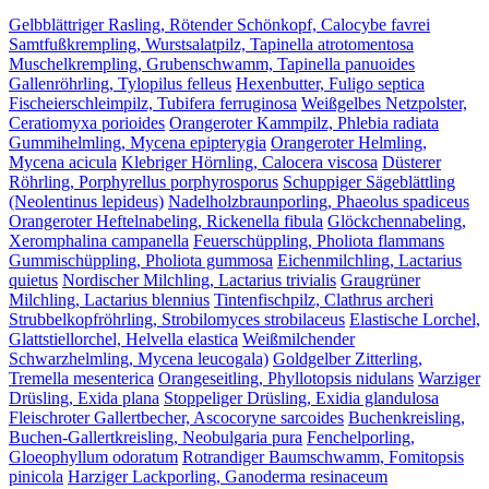
Gelbblättriger Rasling, Rötender Schönkopf, Calocybe favrei
Samtfußkrempling, Wurstsalatpilz, Tapinella atrotomentosa
Muschelkrempling, Grubenschwamm, Tapinella panuoides
Gallenröhrling, Tylopilus felleus
Hexenbutter, Fuligo septica
Fischeierschleimpilz, Tubifera ferruginosa
Weißgelbes Netzpolster,
Ceratiomyxa porioides
Orangeroter Kammpilz, Phlebia radiata
Gummihelmling, Mycena epipterygia
Orangeroter Helmling,
Mycena acicula
Klebriger Hörnling, Calocera viscosa
Düsterer
Röhrling, Porphyrellus porphyrosporus
Schuppiger Sägeblättling
(Neolentinus lepideus)
Nadelholzbraunporling, Phaeolus spadiceus
Orangeroter Heftelnabeling, Rickenella fibula
Glöckchennabeling,
Xeromphalina campanella
Feuerschüppling, Pholiota flammans
Gummischüppling, Pholiota gummosa
Eichenmilchling, Lactarius
quietus
Nordischer Milchling, Lactarius trivialis
Graugrüner
Milchling, Lactarius blennius
Tintenfischpilz, Clathrus archeri
Strubbelkopfröhrling, Strobilomyces strobilaceus
Elastische Lorchel,
Glattstiellorchel, Helvella elastica
Weißmilchender
Schwarzhelmling, Mycena leucogala)
Goldgelber Zitterling,
Tremella mesenterica
Orangeseitling, Phyllotopsis nidulans
Warziger
Drüsling, Exida plana
Stoppeliger Drüsling, Exidia glandulosa
Fleischroter Gallertbecher, Ascocoryne sarcoides
Buchenkreisling,
Buchen-Gallertkreisling, Neobulgaria pura
Fenchelporling,
Gloeophyllum odoratum
Rotrandiger Baumschwamm, Fomitopsis
pinicola
Harziger Lackporling, Ganoderma resinaceum