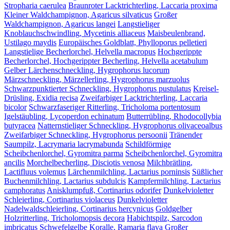
Stropharia caerulea
Braunroter Lacktrichterling, Laccaria proxima
Kleiner Waldchampignon, Agaricus silvaticus
Großer
Waldchampignon, Agaricus langei
Langstieliger
Knoblauchschwindling, Mycetinis alliaceus
Maisbeulenbrand,
Ustilago maydis
Europäisches Goldblatt, Phylloporus pelletieri
Langstielige Becherlorchel, Helvella macropus
Hochgerippte
Becherlorchel, Hochgerippter Becherling, Helvella acetabulum
Gelber Lärchenschneckling, Hygrophorus lucorum
Märzschneckling, Märzellerling, Hygrophorus marzuolus
Schwarzpunktierter Schneckling, Hygrophorus pustulatus
Kreisel-
Drüsling, Exidia recisa
Zweifarbiger Lacktrichterling, Laccaria
bicolor
Schwarzfaseriger Ritterling, Tricholoma portentosum
Igelstäubling, Lycoperdon echinatum
Butterrübling, Rhodocollybia
butyracea
Natternstieliger Schneckling, Hygrophorus olivaceoalbus
Zweifarbiger Schneckling, Hygrophorus persoonii
Tränender
Saumpilz, Lacrymaria lacrymabunda
Schildförmige
Scheibchenlorchel, Gyromitra parma
Scheibchenlorchel, Gyromitra
ancilis
Morchelbecherling, Disciotis venosa
Milchbrätling,
Lactifluus volemus
Lärchenmilchling, Lactarius porninsis
Süßlicher
Buchenmilchling, Lactarius subdulcis
Kampfermilchling, Lactarius
camphoratus
Anisklumpfuß, Cortinarius odorifer
Dunkelvioletter
Schleierling, Cortinarius violaceus
Dunkelvioletter
Nadelwaldschleierling, Cortinarius hercynicus
Goldgelber
Holzritterling, Tricholomopsis decora
Habichtspilz, Sarcodon
imbricatus
Schwefelgelbe Koralle, Ramaria flava
Großer