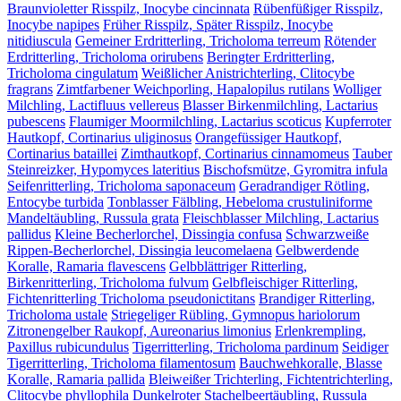
Braunvioletter Risspilz, Inocybe cincinnata
Rübenfüßiger Risspilz,
Inocybe napipes
Früher Risspilz, Später Risspilz, Inocybe
nitidiuscula
Gemeiner Erdritterling, Tricholoma terreum
Rötender
Erdritterling, Tricholoma orirubens
Beringter Erdritterling,
Tricholoma cingulatum
Weißlicher Anistrichterling, Clitocybe
fragrans
Zimtfarbener Weichporling, Hapalopilus rutilans
Wolliger
Milchling, Lactifluus vellereus
Blasser Birkenmilchling, Lactarius
pubescens
Flaumiger Moormilchling, Lactarius scoticus
Kupferroter
Hautkopf, Cortinarius uliginosus
Orangefüssiger Hautkopf,
Cortinarius bataillei
Zimthautkopf, Cortinarius cinnamomeus
Tauber
Steinreizker, Hypomyces lateritius
Bischofsmütze, Gyromitra infula
Seifenritterling, Tricholoma saponaceum
Geradrandiger Rötling,
Entocybe turbida
Tonblasser Fälbling, Hebeloma crustuliniforme
Mandeltäubling, Russula grata
Fleischblasser Milchling, Lactarius
pallidus
Kleine Becherlorchel, Dissingia confusa
Schwarzweiße
Rippen-Becherlorchel, Dissingia leucomelaena
Gelbwerdende
Koralle, Ramaria flavescens
Gelbblättriger Ritterling,
Birkenritterling, Tricholoma fulvum
Gelbfleischiger Ritterling,
Fichtenritterling Tricholoma pseudonictitans
Brandiger Ritterling,
Tricholoma ustale
Striegeliger Rübling, Gymnopus hariolorum
Zitronengelber Raukopf, Aureonarius limonius
Erlenkrempling,
Paxillus rubicundulus
Tigerritterling, Tricholoma pardinum
Seidiger
Tigerritterling, Tricholoma filamentosum
Bauchwehkoralle, Blasse
Koralle, Ramaria pallida
Bleiweißer Trichterling, Fichtentrichterling,
Clitocybe phyllophila
Dunkelroter Stachelbeertäubling, Russula