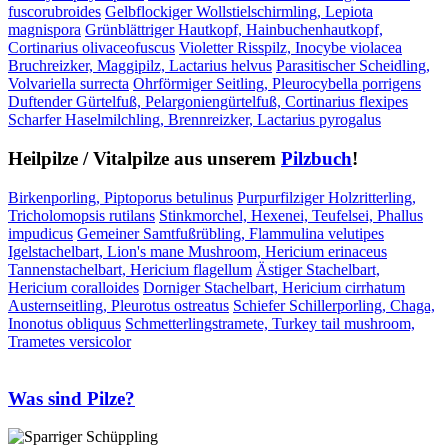
fuscorubroides
Gelbflockiger Wollstielschirmling, Lepiota
magnispora
Grünblättriger Hautkopf, Hainbuchenhautkopf,
Cortinarius olivaceofuscus
Violetter Risspilz, Inocybe violacea
Bruchreizker, Maggipilz, Lactarius helvus
Parasitischer Scheidling,
Volvariella surrecta
Ohrförmiger Seitling, Pleurocybella porrigens
Duftender Gürtelfuß, Pelargoniengürtelfuß, Cortinarius flexipes
Scharfer Haselmilchling, Brennreizker, Lactarius pyrogalus
Heilpilze / Vitalpilze aus unserem
Pilzbuch
!
Birkenporling, Piptoporus betulinus
Purpurfilziger Holzritterling,
Tricholomopsis rutilans
Stinkmorchel, Hexenei, Teufelsei, Phallus
impudicus
Gemeiner Samtfußrübling, Flammulina velutipes
Igelstachelbart, Lion's mane Mushroom, Hericium erinaceus
Tannenstachelbart, Hericium flagellum
Ästiger Stachelbart,
Hericium coralloides
Dorniger Stachelbart, Hericium cirrhatum
Austernseitling, Pleurotus ostreatus
Schiefer Schillerporling, Chaga,
Inonotus obliquus
Schmetterlingstramete, Turkey tail mushroom,
Trametes versicolor
Was sind Pilze?