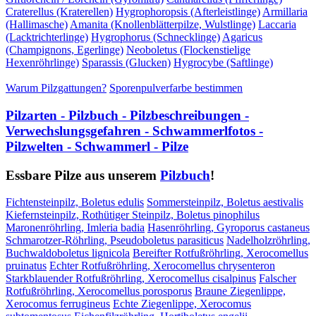
Craterellus (Kraterellen)
Hygrophoropsis (Afterleistlinge)
Armillaria
(Hallimasche)
Amanita (Knollenblätterpilze, Wulstlinge)
Laccaria
(Lacktrichterlinge)
Hygrophorus (Schnecklinge)
Agaricus
(Champignons, Egerlinge)
Neoboletus (Flockenstielige
Hexenröhrlinge)
Sparassis (Glucken)
Hygrocybe (Saftlinge)
Warum Pilzgattungen?
Sporenpulverfarbe bestimmen
Pilzarten - Pilzbuch - Pilzbeschreibungen -
Verwechslungsgefahren - Schwammerlfotos -
Pilzwelten - Schwammerl - Pilze
Essbare Pilze aus unserem
Pilzbuch
!
Fichtensteinpilz, Boletus edulis
Sommersteinpilz, Boletus aestivalis
Kiefernsteinpilz, Rothütiger Steinpilz, Boletus pinophilus
Maronenröhrling, Imleria badia
Hasenröhrling, Gyroporus castaneus
Schmarotzer-Röhrling, Pseudoboletus parasiticus
Nadelholzröhrling,
Buchwaldoboletus lignicola
Bereifter Rotfußröhrling, Xerocomellus
pruinatus
Echter Rotfußröhrling, Xerocomellus chrysenteron
Starkblauender Rotfußröhrling, Xerocomellus cisalpinus
Falscher
Rotfußröhrling, Xerocomellus porosporus
Braune Ziegenlippe,
Xerocomus ferrugineus
Echte Ziegenlippe, Xerocomus