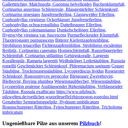
Gallerttrichter, Malchusohr, Guepinia helvelloides
Buchenklumpfuß,
Cortinarius anserinus
Schleiereule, Blaugestiefelter Schleimkopf,
Cortinarius praestans
Jungfernellerling, Glasigweißer Ellerling,
Cuphophyllus virgineus
Ockerblasser Jungfernellerling,
Cuphophyllus ochraceopallidus
Dattelbrauner Ellerling,
Cuphophyllus colemannianus
Dunkelscheibiger Ellerling,
Hygrocybe virginea var. fuscescens
Purpurfleckender Klumpfuß,
Thaxterogaster purpurascens
Bitterer Kiefernzapfenrübling,
Strobilurus tenacellus
Fichtenzapfenrübling, Strobilurus esculentus
Reifpilz, Cortinarius caperatus
Honigschleimfuß, Runzeliggeriefter
Schleimfuß, Cortinarius stillatitius
Gebirgskoralle, Largents
Korallenpilz, Ramaria largentii
Weißstieliger Ledertäubling, Russula
romellii
Geschmückter Schleimkopf, Phlegmacium saginum
Grauer
Stäubling, Trockenrasenstäubling, Lycoperdiscus lividus
Rosenroter
Schönkopf, Rugosomyces persicolor
Bleigrauer Zwergbovist,
Bleibovist, Bovista plumbea
Wiesenstaubbecher, Wiesenstäubling,
Lycoperdon pratense
Ausblassender Birkentäubling, Verblassender
Täubling, Russula exalbicans
https://www.pilzbuch-
pilzwelten.de/roetlicher-wurzeltrueffel/rhizopogon-roseolus.html
Genabelter Semmelstoppelpilz, Hydnum umbilicatum
Braunschuppiger Ritterling, Feinschuppiger Ritterling, Tricholoma
imbricatum
Ungenießbare Pilze aus unserem
Pilzbuch
!