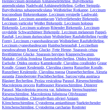
Hemileccinum depilatum
Anhängselröhrling, Butyriboletus
appendiculatus
Nadelwald Anhängselröhrling, Gelber Steinpilz,
Butyriboletus subappendiculatus
Weißstielige Rotkappe, Leccinum
leucopodium
Birkenrotkappe, Leccinum versipelle
Laubwald-
Rotkappe, Leccinum aurantiacum
Vielverfärbender Birkenpilz,
Leccinum variicolor
Weißer Birkenpilz, Leccinum holopus
Birkenpilz, Leccinum scabrum
Rötender Birkenpilz, Leccinum
oxydabile
Schwarzhütiger Birkenpilz, Leccinum melaneum
Pappel-
Raufuß, Leccinum duriusculum
Wollstieliger Raufußröhrling (weiße
Form), Leccinum cyaneobasileucum
Wollstieliger Raufußröhrling,
Leccinum cyaneobasileucum
Hainbuchenraufuß, Leccinellum
pseudoscabrum
Krause Glucke, Fette Henne, Sparassis crispa
Breitblättrige Glucke, Sparassis brevipes
Klapperschwamm,
Maitake, Grifola frondosa
Hasenohrbecherling, Otidea leporina
Eselsohr, Otidea onotica
Kammkoralle, Clavulina coralloides
Graue
Koralle, Grauer Keulenpilz, Clavulina cinerea
Runzelige Koralle,
Runzeliger Keulenpilz, Clavulina rugosa
Orangebecherling, Aleuria
aurantia
Zinnoberroter Prachtbecherling, Sarcoscypha austriaca
Blasiger Becherling, Peziza vesiculosa
Parasol, Riesenschirmling,
Macrolepiota procera
Rußbrauner Riesenschirmling, Düsterer
Parasol, Macrolepiota procera var. fuliginosa
Sternschuppiger
Riesenschirmling, Macrolepiota fuliginosa
Olivbrauner
Safranschirmling, Chlorophyllum olivieri
Amiant-
Körnchenschirmling, Cystoderma amianthinum
Starkriechender
Körnchenschirmling, Cystoderma carcharias
Rostroter