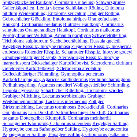
Spitzgebuckelter Raukopf, Cortinarius rubellus)
Schwarzgrünes
Gallertkäppchen, Leotia viscosa
Stahlblauer Rötling, Entoloma
nitidum
Weidenrötling, Entoloma sericatum
Traniger Rötling,
Gebrechlicher Glöckling, Entoloma hirtipes
Orangefuchsiger
Raukopf, Cortinarius orellanus
Blutroter Hautkopf, Cortinarius
sanguineus
Orangerandiger Hautkopf, Cortinarius malicorius
Porphyrbrauner Wulstling, Amanita porphyria
Schwefelritterling,
Tricholoma sulphureum
Stachelbeertäubling, Russula queletii
Kegeliger Risspilz, Inocybe rimosa
Ziegelroter Risspilz, Inosperma
erubescens
Rötender Risspilz, Schamroter Risspilz, Inocybe godeyi
Graubeigeblättriger Risspilz, Sternsporiger Risspilz, Inocybe
margaritispora
Dickschaliger Kartoffelbovist, Scleroderma citrinum
Gefelderter Kartoffelbovist, Scleroderma areolatum
Geflecktblättriger Flämmling, Gymnopilus penetrans
Karbolchampignon, Agaricus xanthodermus
Perlhuhnchampignon,
Perlhuhnegerling, Agaricus moelleri
Wolliggestiefelter Schirmling,
Lepiota clypeolaria
Schärflicher Ritterling, Tricholoma sciodes
Grubiger Milchling, Lactarius scrobiculatus
Grubiger
Weißtannenmilchling, Lactarius intermedius
Zottiger
Birkenmilchling, Lactarius torminosus
Bocksdickfuß, Cortinarius
camphoratus
Lila-Dickfuß, Safranfleischiger Dickfuß, Cortinarius
traganus
Dottergelber Klumpfuß, Cortinarius meinhardii
Schöngelber Klumpfuß, Calonarius splendens
Kegeliger Saftling,
Hygrocybe conica
Safrangelber Saftling, Hygrocybe acutoconica
Papageigrüner Saftling, Papageiensaftling, Gliophorus psittacinus