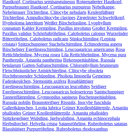
Hautkopf, Cortinarius semisanguineuss
Rotgenatterter Hautkopf,
Purpurbrauner Hautkopf, Cortinarius purpureus
Nebelkappe,
Nebelgrauer Trichterling, Clitocybe nebularis
Keulenfüßiger
Trichterling, Ampulloclitocybe clavipes
Ziegelroter Schwefelkopf,
Hypholoma lateritium
Weißer Büschelrasling, Lyophyllum
connatum
Kahler Krempling, Paxillus involutus
Großer Krempling,
Paxillus validus
Schönfußröhrling, Caloboletus calopus
Wurzelnder
Bitterröhrling, Caloboletus radicans
Stinkschirmling (Lepiota
cristata)
Spitzschuppiger Stachelschirmling, Echinoderma aspera
Büscheliger Egerlingsschirmling, Leucoagaricus americanus
Rosa
Rettichhelmling, Mycena rosea
Lila Rettichhelmling, Mycena pura
Pantherpilz, Amanita pantherina
Birkenspeitäubling, Russula
betularum
Garten-Safranschirmling, Chlorophyllum brunneum
Fleischbräunlicher Anistrichterling, Clitocybe obsoleta
Hochthronender Schüppling, Pholiota limonella
Gemeines
Fadenkeulchen, Stemonitis axifera
Rosablättriger
Egerlingsschirmling, Leucoagaricus leucothites
Seidiger
Egerlingsschirmling, Leucoagaricus holosericeus
Samtschuppiger
Tannenflämmling, Gymnopilus sapineus
Buchenspeitäubling,
Russula nobilis
Braunstreifiger Risspilz, Inocybe fuscidula
Gallertkäppchen, Leotia lubrica
Grüner Knollenblätterpilz, Amanita
phalloides
Grüner Knollenblätterpilz, Amanita phalloides
Spitzkegeliger Wulstling, Igelwulstling, Amanita echinocephala
Herbstlorchel, Helvella crispa
Satansröhrling, Rubroboletus satanas
Blasshütiger Purpurröhrling, Rubroboletus rhodoxanthus