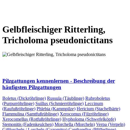
VORHERIGE SEITE
NÄCHSTE SEITE
Gelbfleischiger Ritterling,
Tricholoma pseudonictitans
VORHERIGE SEITE
NÄCHSTE SEITE
Pilzgattungen kennenlernen - Beschreibung der
häufigsten Pilzgattungen
Boletus (Dickröhrlinge)
Russula (Täublinge)
Rubroboletus
(Purpurröhrlinge)
Suillus (Schmierröhrlinge)
Leccinum
(Raufußröhrlinge)
Phlebia (Kammpilze)
Hericium (Stachelbärte)
Flammulina (Samtfußrüblinge)
Xerocomus (Filzröhrlinge)
Xerocomellus (Rotfußröhrlinge)
Hypholoma (Schwefelköpfe)
Stemonitis (Fadenkeulchen)
Morchella (Morcheln)
Verpa (Verpeln)
Giftlorcheln / Lorcheln (Gyromitra)
Cantharellus (Pfifferlinge)