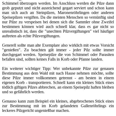
Schimmel überzogen werden. Im Anschluss werden die Pilze dann
grob geputzt und nicht ausreichend gegart serviert und schon kann
man sich auch an Steinpilzen, Maronenröhrlingen oder anderen
Speisepilzen vergiften. Da die meisten Menschen so vernünftig sind
nur Pilze zu verspeisen bei denen sich die Sammler ohne Zweifel
bestimmen können wird auch schnell klar, dass es gar nicht so
unrealistisch ist, dass die "unechten Pilzvergiftungen" viel häufiger
auftreten als echte Pilzvergiftungen.
Generell sollte man alte Exemplare also wirklich mit etwas Vorsicht
"genießen". Zu beachten gilt immer - jeder Pilz sollte immer
durchgegart werden. Speisepilze die von Schimmel oder Parasiten
befallen sind, sollten keines Falls in Korb oder Pfanne landen.
Ein weiterer wichtiger Tipp: Wer unbekannte Pilze zur genauen
Bestimmung aus dem Wald mit nach Hause nehmen möchte, sollte
diese Pilze immer vollkommen getrennt - am besten in einem
eigenen Korb - transportieren. Schnell kann ein kleines Stück eines
tödlich giftigen Pilzes abbrechen, an einem Speisepilz haften bleiben
und so gefährlich werden.
Genauso kann zum Beispiel ein kleines, abgebrochenes Stück eines
zur Bestimmung mit im Korb gelandeten Gallenröhrlings ein
leckeres Pilzgericht ungenießbar machen.