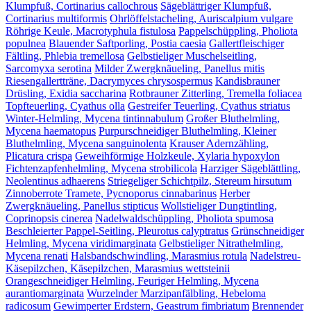
Klumpfuß, Cortinarius callochrous
Sägeblättriger Klumpfuß,
Cortinarius multiformis
Ohrlöffelstacheling, Auriscalpium vulgare
Röhrige Keule, Macrotyphula fistulosa
Pappelschüppling, Pholiota
populnea
Blauender Saftporling, Postia caesia
Gallertfleischiger
Fältling, Phlebia tremellosa
Gelbstieliger Muschelseitling,
Sarcomyxa serotina
Milder Zwergknäueling, Panellus mitis
Riesengallertträne, Dacrymyces chrysospermus
Kandisbrauner
Drüsling, Exidia saccharina
Rotbrauner Zitterling, Tremella foliacea
Topfteuerling, Cyathus olla
Gestreifer Teuerling, Cyathus striatus
Winter-Helmling, Mycena tintinnabulum
Großer Bluthelmling,
Mycena haematopus
Purpurschneidiger Bluthelmling, Kleiner
Bluthelmling, Mycena sanguinolenta
Krauser Adernzähling,
Plicatura crispa
Geweihförmige Holzkeule, Xylaria hypoxylon
Fichtenzapfenhelmling, Mycena strobilicola
Harziger Sägeblättling,
Neolentinus adhaerens
Striegeliger Schichtpilz, Stereum hirsutum
Zinnoberrote Tramete, Pycnoporus cinnabarinus
Herber
Zwergknäueling, Panellus stipticus
Wollstieliger Dungtintling,
Coprinopsis cinerea
Nadelwaldschüppling, Pholiota spumosa
Beschleierter Pappel-Seitling, Pleurotus calyptratus
Grünschneidiger
Helmling, Mycena viridimarginata
Gelbstieliger Nitrathelmling,
Mycena renati
Halsbandschwindling, Marasmius rotula
Nadelstreu-
Käsepilzchen, Käsepilzchen, Marasmius wettsteinii
Orangeschneidiger Helmling, Feuriger Helmling, Mycena
aurantiomarginata
Wurzelnder Marzipanfälbling, Hebeloma
radicosum
Gewimperter Erdstern, Geastrum fimbriatum
Brennender