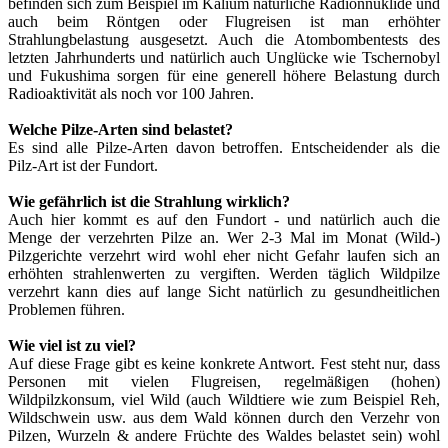
befinden sich zum Beispiel im Kalium natürliche Radionnuklide und
auch beim Röntgen oder Flugreisen ist man erhöhter
Strahlungbelastung ausgesetzt. Auch die Atombombentests des
letzten Jahrhunderts und natürlich auch Unglücke wie Tschernobyl
und Fukushima sorgen für eine generell höhere Belastung durch
Radioaktivität als noch vor 100 Jahren.
Welche Pilze-Arten sind belastet?
Es sind alle Pilze-Arten davon betroffen. Entscheidender als die
Pilz-Art ist der Fundort.
Wie gefährlich ist die Strahlung wirklich?
Auch hier kommt es auf den Fundort - und natürlich auch die
Menge der verzehrten Pilze an. Wer 2-3 Mal im Monat (Wild-)
Pilzgerichte verzehrt wird wohl eher nicht Gefahr laufen sich an
erhöhten strahlenwerten zu vergiften. Werden täglich Wildpilze
verzehrt kann dies auf lange Sicht natürlich zu gesundheitlichen
Problemen führen.
Wie viel ist zu viel?
Auf diese Frage gibt es keine konkrete Antwort. Fest steht nur, dass
Personen mit vielen Flugreisen, regelmäßigen (hohen)
Wildpilzkonsum, viel Wild (auch Wildtiere wie zum Beispiel Reh,
Wildschwein usw. aus dem Wald können durch den Verzehr von
Pilzen, Wurzeln & andere Früchte des Waldes belastet sein) wohl