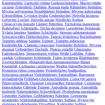
Kammporling, Laeticutis cristata
Gurkenschnitzling, Macrocystidia
cucumis
Zedernholz-Täubling, Russula badia
Rillstieliger Helmling,
Mycena polygramma
Rosablättriger Helmling, Mycena galericulata
Erlengrübling, Gyrodon lividus
Grubenlorchel, Helvella lacunosa
Gefurchte Lorchel, Helvella sulcata
Nördlicher Porling,
Climacocystis borealis
Lästiger Ritterling, Tricholoma inamoenum
Rotköpfiger Schleimpilz, Trichia decipiens
Langstielige Holzkeule,
Xylaria longipes
Samtiger Schichtpilz, Stereum subtomentosum
Schwarzweißes Filzbecherchen, Tapesia lividofusca
Buckeltramete,
Trametes gibbosa
Samtige Tramete, Trametes pubescens
Keulenflechte, Cladonia coniocraea
Voreilender Helmling, Mycena
abramsii
Gelbstieliger Dachpilz, Pluteus romellii
Glänzendes
Fadenkeulchen, Stemonitopsis typhina
Weiße Lohblüte, Fuligo
candida
Gelboranger Schleimpilz, Fuligo leviderma
Blutblättriger
Zwergschirmling, Melanophyllum haematospermum
Blauer
Klumpfuß, Cortinarius caerulescens
Weiden-Stängelbecherchen,
Hymenoscyphus conscriptus
Veränderlicher Spaltporling,
Schizopora paradoxa
Violettblättriges Tausendblatt, Baeospora
myriadophylla
Frühlings-Glockenschüppling, Conocybe aporos
Pilzmyzelgeflecht, Ozonium
Löwengelber Stielporling, Cerioporus
leptocephalus
Gilbende Tramete, Antrodiella serpula, Antrodiella
hoehnelii
Natternstieliger Schwefelkopf, Hypholoma marginatum
Gestreifter Nabeling, Gelbblättriger Nabeling, Gerronema
strombodes
Schleimfußsaftling, Klebriger Saftling, Hygrocybe
glutinipes
Kalkliebender Filzsaftling, Kalkholder Saftling,