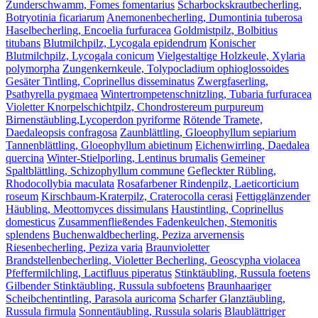
Zunderschwamm, Fomes fomentarius
Scharbockskrautbecherling,
Botryotinia ficariarum
Anemonenbecherling, Dumontinia tuberosa
Haselbecherling, Encoelia furfuracea
Goldmistpilz, Bolbitius
titubans
Blutmilchpilz, Lycogala epidendrum
Konischer
Blutmilchpilz, Lycogala conicum
Vielgestaltige Holzkeule, Xylaria
polymorpha
Zungenkernkeule, Tolypocladium ophioglossoides
Gesäter Tintling, Coprinellus disseminatus
Zwergfaserling,
Psathyrella pygmaea
Wintertrompetenschnitzling, Tubaria furfuracea
Violetter Knorpelschichtpilz, Chondrostereum purpureum
Birnenstäubling,Lycoperdon pyriforme
Rötende Tramete,
Daedaleopsis confragosa
Zaunblättling, Gloeophyllum sepiarium
Tannenblättling, Gloeophyllum abietinum
Eichenwirrling, Daedalea
quercina
Winter-Stielporling, Lentinus brumalis
Gemeiner
Spaltblättling, Schizophyllum commune
Gefleckter Rübling,
Rhodocollybia maculata
Rosafarbener Rindenpilz, Laeticorticium
roseum
Kirschbaum-Kraterpilz, Craterocolla cerasi
Fettigglänzender
Häubling, Meottomyces dissimulans
Haustintling, Coprinellus
domesticus
Zusammenfließendes Fadenkeulchen, Stemonitis
splendens
Buchenwaldbecherling, Peziza arvernensis
Riesenbecherling, Peziza varia
Braunvioletter
Brandstellenbecherling, Violetter Becherling, Geoscypha violacea
Pfeffermilchling, Lactifluus piperatus
Stinktäubling, Russula foetens
Gilbender Stinktäubling, Russula subfoetens
Braunhaariger
Scheibchentintling, Parasola auricoma
Scharfer Glanztäubling,
Russula firmula
Sonnentäubling, Russula solaris
Blaublättriger