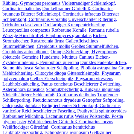
Rübling, Gymnopus peronatus
Violettrandiger Schleimkopf,
Cortinarius balteatus
Dunkelbrauner Gürtelfuß, Cortinarius
brunneus
Bitterer Schleimkopf, Cortinarius infractus
Bitterster
Schleimkopf, Cortinarius vibratilis
Unverschämter Ritterling,
Tricholoma lascivum
Dreifarbiger Krempentrichterling,
Leucopaxillus compactus
Rotbraune Koralle, Ramaria rubella
Warzige Hirschtrüffel, Elaphomyces granulatus
Eichen-
Stromabecher, Rutstroemia firma
Gallertfleischiges
Stummelfüßchen, Crepidotus mollis
Großes Stummelfüßchen,
Crepidotus autochthonus
Orange-Schneckling, Hygrophorus
abieticola
Gemeine Hundsrute, Mutinus Caninus
Eichen-
Zystidenrindenpilz, Peniophora quercina
Dunkles Fadenkeulchen,
Stemonitis fusca
Safranroter Schüppling, Pholiota astragalina
Grauer
Mehltrichterling, Clitocybe ditopa
Gitterschleimpilz, Physarum
polycephalum
Gelber Eierschleimpilz, Physarum virescens
Laubholzknäueling, Panus conchatus
Beschleierter Zwitterling,
Asterophora parasitica
Schmutzbecherling, Bulgaria inquinans
Violettblättriger Schleimfuß, Cortinarius delibutus
Tropfender
Schillerporling, Pseudoinonotus dryadeus
Getropfter Saftporling,
Calcipostia guttulata
Erdigriechender Schleimkopf, Cortinarius
variicolor
Reichbeschleierter Faserling, Psathyrella spintrigeroides
Rotbrauner Milchling, Lactarius rufus
Weißer Polsterpilz, Postia
ptychogaster
Wohlriechender Gürtelfuß, Cortinarius torvus
Weißflockiger Gürtelfuß, Cortinarius hemitrichus
Laubholzharzporling, Ischnoderma resinosum
Gelbgrüner