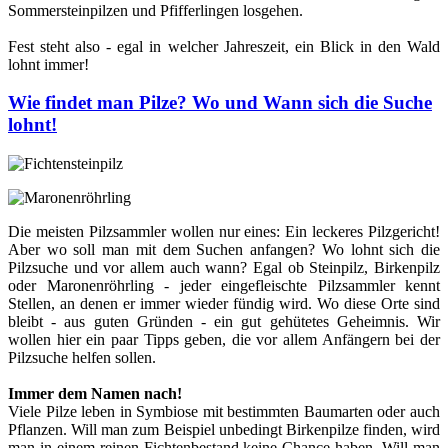
Sommersteinpilzen und Pfifferlingen losgehen.
Fest steht also - egal in welcher Jahreszeit, ein Blick in den Wald
lohnt immer!
Wie findet man Pilze? Wo und Wann sich die Suche
lohnt!
Die meisten Pilzsammler wollen nur eines: Ein leckeres Pilzgericht!
Aber wo soll man mit dem Suchen anfangen? Wo lohnt sich die
Pilzsuche und vor allem auch wann? Egal ob Steinpilz, Birkenpilz
oder Maronenröhrling - jeder eingefleischte Pilzsammler kennt
Stellen, an denen er immer wieder fündig wird. Wo diese Orte sind
bleibt - aus guten Gründen - ein gut gehütetes Geheimnis. Wir
wollen hier ein paar Tipps geben, die vor allem Anfängern bei der
Pilzsuche helfen sollen.
Immer dem Namen nach!
Viele Pilze leben in Symbiose mit bestimmten Baumarten oder auch
Pflanzen. Will man zum Beispiel unbedingt Birkenpilze finden, wird
man in einem reinen Fichtenbestand keine Chance haben. Will man