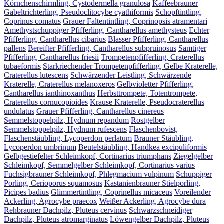
Körnchenschirmling, Cystodermella granulosa
Kaffeebrauner
Gabeltrichterling, Pseudoclitocybe cyathiformis
Schopftintling,
Coprinus comatus
Grauer Faltentintling, Coprinopsis atramentari
Amethystschuppiger Pfifferling, Cantharellus amethysteus
Echter
Pfifferling, Cantharellus cibarius
Blasser Pfifferling, Cantharellus
pallens
Bereifter Pfifferling, Cantharellus subpruinosus
Samtiger
Pfifferling, Cantharellus friesii
Trompetenpfifferling, Craterellus
tubaeformis
Starkriechender Trompetenpfifferling, Gelbe Kraterelle,
Craterellus lutescens
Schwärzender Leistling, Schwärzende
Kraterelle, Craterellus melanoxeros
Gelbvioletter Pfifferling,
Cantharellus ianthinoxanthus
Herbsttrompete, Totentrompete,
Craterellus cornucopioides
Krause Kraterelle, Pseudocraterellus
undulatus
Grauer Pfifferling, Cantharellus cinereus
Semmelstoppelpilz, Hydnum repandum
Rostgelber
Semmelstoppelpilz, Hydnum rufescens
Flaschenbovist,
Flaschenstäubling, Lycoperdon perlatum
Brauner Stäubling,
Lycoperdon umbrinum
Beutelstäubling, Handkea excipuliformis
Gelbgestiefelter Schleimkopf, Cortinarius triumphans
Ziegelgelber
Schleimkopf, Semmelgelber Schleimkopf, Cortinarius varius
Fuchsigbrauner Schleimkopf, Phlegmacium vulpinum
Schuppiger
Porling, Cerioporus squamosus
Kastanienbrauner Stielporling,
Picipes badius
Glimmertintling, Coprinellus micaceus
Voreilender
Ackerling, Agrocybe praecox
Weißer Ackerling, Agrocybe dura
Rehbrauner Dachpilz, Pluteus cervinus
Schwarzschneidiger
Dachpilz, Pluteus atromarginatus
Löwengelber Dachpilz, Pluteus