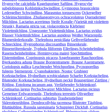
Hygrocybe calciphila
Kugelsporiger Saftling, Hygrocybe
subglobispora
Kohlstinkschwindling, Gymnopus brassicolens
Ledergelber Schwindling, Marasmius torquescens
Ockergelber
Schleimschirmling, Zhuliangomyces ochraceoluteus
Queraderiger
Milchling, Lactarius acerrimus
Steife Koralle (Varietät mit violettem
Strunk), Ramaria stricta var. violaceotincta
Klebriger
Violettmilchling, Ungezonter Violettmilchling, Lactarius uvidus
Blasser Violettmilchling, Lactarius aspideus
Weißer Warzenpilz,
Blumenlederkoralle, Thelephora penicillata
Gelbverfärbender
Schneckling, Hygrophorus discoxanthus
Binsenkeule,
Binsenröhrenkeule, Typhula filiformis
Ellerlings-Scheinhelmling,
Rasenscheinhelmling, Hemimycena mairei
Spechttintling,
Elsterntintling, Coprinopsis picacea
Angebrannter Rauchporling,
Bjerkandera adusta
Braune Borstentramete, Braune Auentramete,
Coriolopsis gallica
Leuchtender Weichporling, Pycnoporellus
fulgens
Sternenrotz, Cyanobakterien, Nostoc
Grubiger
Korkstacheling, Hydnellum scrobiculatum
Scharfer Korkstacheling,
Blutender Korkstacheling, Hydnellum peckii
Braungrüner Zärtling /
Rötling, Entoloma incanum agg.
Verfärbender Schleimkopf,
Cortinarius largus
Pechschwarzer Milchling, Lactarius picinus
Gemeiner Erdwarzenpilz, Thelephora terrestris
Olivgelber
Schleimkopf, Cortinarius subtortus
Traubenstieliger
Sklerotienrübling, Dendrocollybia racemosa
Blutroter Täubling,
Bluttäubling, Russula sanguinaria
Schuppiger Dickfuß, Cortinarius
pholideus
Gelbgegürtelter Schleimkopf, Phlegmacium olidum