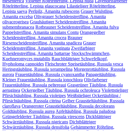
mesenterica
Violetter Rötelritterling, Lepista nuda
Lavendelfarbener
Rötelritterling, Lepista glaucocana
Lilastieliger Rötelritterling,
Lepista saeva
Perlpilz, Amanita rubescens
Grauer Wulstling,
Amanita excelsa
Olivgrauer Scheidenstreifling, Amanita
olivaceogrisea
Grauhäutiger Scheidenstreifling, Amanita
submembranacea
Rotbrauner Scheidenstreifling, Amanita fulva
Pappelstreifling, Amanita simulans Contu
Orangegelber
Scheidenstreifling, Amanita crocea
Brauner
Riesenscheidenstreifling, Amanita spadicea
Grauer
Scheidenstreifling, Amanita vaginata
Zweifarbiger
Scheidenstreifling, Amanita battarrae
Stockschwämmchen,
Kuehneromyces mutabilis
Rauchblättriger Schwefelkopf,
Hypholoma capnoides
Fleischroter Speisetäubling, Russula vesca
Heringstäubling, Russula xerampelina
Morgenrottäubling, Russula
aurora
Frauentäubling, Russula cyanoxantha
Papageitäubling,
Kleiner Frauentäubling, Russula ionochlora
Olivfarbener
Frauentäubling, Russula peltereaui
Grasgrüner Täubling, Russula
aeruginea
Ockergelber Täubling, Russula ochroleuca
Violettstieliger
Pfirsichtäubling, Russula violeipes
Weißstieliger Ockertäubling /
Pfirsichtäubling, Russula citrina
Gelber Graustieltäubling, Russula
claroflava
Orangeroter Graustieltäubling, Russula decolorans
Goldtäubling, Russula aurea
Apfeltäubling, Russula paludosa
Grüngefelderter Täubling, Russula virescens
Dickblättriger
Schwärztäubling, Russula nigricans
Dichtblättriger
Schwärztäubling, Russula densifolia
Gehämmerter Röhrling,