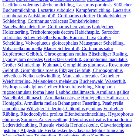
Lactifluus volemus
Lärchenmilchling, Lactarius porninsis
Süßlicher
Buchenmilchling, Lactarius subdulcis
Kampfermilchling, Lactarius
camphoratus
Anisklumpfuß, Cortinarius odorifer
Dunkelvioletter
Schleierling, Cortinarius violaceus
Dunkelvioletter
Nadelwaldschleierling, Cortinarius hercynicus
Goldgelber
Holzritterling, Tricholomopsis decora
Habichtspilz, Sarcodon
imbricatus
Schwefelgelbe Koralle, Ramaria flava
Großer
Scheidling, Volvopluteus gloiocephalus
Mausgrauer Scheidling,
Volvariella murinella
Blauer Schleimfuß, Cortinarius salor
Kupferroter Gelbfuß, Chroogomphus rutilus
Büscheliger Rasling,
Lyophyllum decastes
Gefleckter Gelbfuß, Gomphidius maculatus
Großer Schmierling, Kuhmaul, Gomphidius glutinosus
Rosenroter
Gelbfuß, Gomphidius roseus
Filziger Gelbfuß, Chroogomphus
helveticus
Nelkenschwindling, Marasmius oreades
Gemeiner
Weichritterling, Melanoleuca melaleuca
Buchenwald-Wasserfuß,
Hydropus subalpinus
Gelber Riesenträuschling, Stropharia
rugosoannulata forma lutea
Laubholzhallimasch, Armillaria gallica
Nadelholzhallimasch, Armillaria ostoyae
Honiggelber Hallimasch,
Honigpilz, Armillaria mellea
Behangener Faserling, Psathyrella
candolleana
Würziger Tellerling, Clitopilus geminus
Verdrehter
Rübling, Rhodocollybia prolixa
Elfenbeinschneckling, Hygrophorus
eburneus
Sommer-Austernseitling, Pleurotus ostreatus forma florida
Lederstieltäubling, Russula viscida
Herkuleskeule, Clavariadelphus
pistillaris
Abgestutzte Herkuleskeule, Clavariadelphus truncatus
Wasserfleckiger Trichterling, Paralepista gilva
Knolliger