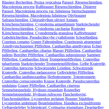
Blasiger Becherling, Peziza vesiculosa
Parasol, Riesenschirmling,
Macrolepiota procera
Rußbrauner Riesenschirmling, Düsterer
Parasol, Macrolepiota procera var. fuliginosa
Sternschuppiger
Riesenschirmling, Macrolepiota fuliginosa
Olivbrauner
Safranschirmling, Chlorophyllum olivieri
Amiant-
Körnchenschirmling, Cystoderma amianthinum
Starkriechender
Körnchenschirmling, Cystoderma carcharias
Rostroter
Körnchenschirmling, Cystodermella granulosa
Kaffeebrauner
Gabeltrichterling, Pseudoclitocybe cyathiformis
Schopftintling,
Coprinus comatus
Grauer Faltentintling, Coprinopsis atramentari
Amethystschuppiger Pfifferling, Cantharellus amethysteus
Echter
Pfifferling, Cantharellus cibarius
Blasser Pfifferling, Cantharellus
pallens
Bereifter Pfifferling, Cantharellus subpruinosus
Samtiger
Pfifferling, Cantharellus friesii
Trompetenpfifferling, Craterellus
tubaeformis
Starkriechender Trompetenpfifferling, Gelbe Kraterelle,
Craterellus lutescens
Schwärzender Leistling, Schwärzende
Kraterelle, Craterellus melanoxeros
Gelbvioletter Pfifferling,
Cantharellus ianthinoxanthus
Herbsttrompete, Totentrompete,
Craterellus cornucopioides
Krause Kraterelle, Pseudocraterellus
undulatus
Grauer Pfifferling, Cantharellus cinereus
Semmelstoppelpilz, Hydnum repandum
Rostgelber
Semmelstoppelpilz, Hydnum rufescens
Flaschenbovist,
Flaschenstäubling, Lycoperdon perlatum
Brauner Stäubling,
Lycoperdon umbrinum
Beutelstäubling, Handkea excipuliformis
Gelbgestiefelter Schleimkopf, Cortinarius triumphans
Ziegelgelber