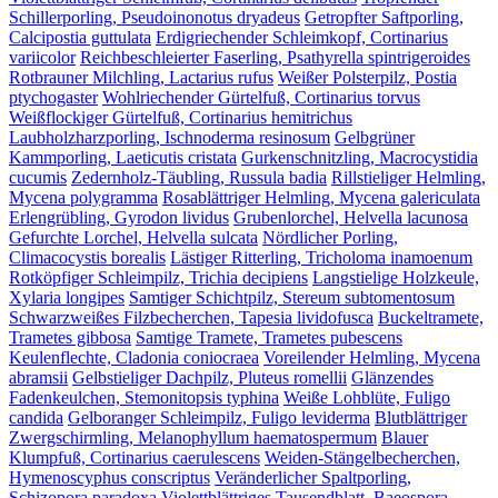
Schillerporling, Pseudoinonotus dryadeus
Getropfter Saftporling,
Calcipostia guttulata
Erdigriechender Schleimkopf, Cortinarius
variicolor
Reichbeschleierter Faserling, Psathyrella spintrigeroides
Rotbrauner Milchling, Lactarius rufus
Weißer Polsterpilz, Postia
ptychogaster
Wohlriechender Gürtelfuß, Cortinarius torvus
Weißflockiger Gürtelfuß, Cortinarius hemitrichus
Laubholzharzporling, Ischnoderma resinosum
Gelbgrüner
Kammporling, Laeticutis cristata
Gurkenschnitzling, Macrocystidia
cucumis
Zedernholz-Täubling, Russula badia
Rillstieliger Helmling,
Mycena polygramma
Rosablättriger Helmling, Mycena galericulata
Erlengrübling, Gyrodon lividus
Grubenlorchel, Helvella lacunosa
Gefurchte Lorchel, Helvella sulcata
Nördlicher Porling,
Climacocystis borealis
Lästiger Ritterling, Tricholoma inamoenum
Rotköpfiger Schleimpilz, Trichia decipiens
Langstielige Holzkeule,
Xylaria longipes
Samtiger Schichtpilz, Stereum subtomentosum
Schwarzweißes Filzbecherchen, Tapesia lividofusca
Buckeltramete,
Trametes gibbosa
Samtige Tramete, Trametes pubescens
Keulenflechte, Cladonia coniocraea
Voreilender Helmling, Mycena
abramsii
Gelbstieliger Dachpilz, Pluteus romellii
Glänzendes
Fadenkeulchen, Stemonitopsis typhina
Weiße Lohblüte, Fuligo
candida
Gelboranger Schleimpilz, Fuligo leviderma
Blutblättriger
Zwergschirmling, Melanophyllum haematospermum
Blauer
Klumpfuß, Cortinarius caerulescens
Weiden-Stängelbecherchen,
Hymenoscyphus conscriptus
Veränderlicher Spaltporling,
Schizopora paradoxa
Violettblättriges Tausendblatt, Baeospora