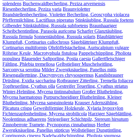
splendens
Buchenwaldbecherling, Peziza arvernensis
Riesenbecherling, Peziza varia
Braunvioletter
Brandstellenbecherling, Violetter Becherling, Geoscypha violacea
Pfeffermilchling, Lactifluus piperatus
Stinktäubling, Russula foetens
Gilbender Stinktäubling, Russula subfoetens
Braunhaariger
Scheibchentintling, Parasola auricoma
Scharfer Glanztäubling,
Russula firmula
Sonnentäubling, Russula solaris
Blaublättriger
Klumpfuß, Cortinarius callochrous
Sägeblättriger Klumpfuß,
Cortinarius multiformis
Ohrlöffelstacheling, Auriscalpium vulgare
Röhrige Keule, Macrotyphula fistulosa
Pappelschüppling, Pholiota
populnea
Blauender Saftporling, Postia caesia
Gallertfleischiger
Fältling, Phlebia tremellosa
Gelbstieliger Muschelseitling,
Sarcomyxa serotina
Milder Zwergknäueling, Panellus mitis
Riesengallertträne, Dacrymyces chrysospermus
Kandisbrauner
Drüsling, Exidia saccharina
Rotbrauner Zitterling, Tremella foliacea
Topfteuerling, Cyathus olla
Gestreifer Teuerling, Cyathus striatus
Winter-Helmling, Mycena tintinnabulum
Großer Bluthelmling,
Mycena haematopus
Purpurschneidiger Bluthelmling, Kleiner
Bluthelmling, Mycena sanguinolenta
Krauser Adernzähling,
Plicatura crispa
Geweihförmige Holzkeule, Xylaria hypoxylon
Fichtenzapfenhelmling, Mycena strobilicola
Harziger Sägeblättling,
Neolentinus adhaerens
Striegeliger Schichtpilz, Stereum hirsutum
Zinnoberrote Tramete, Pycnoporus cinnabarinus
Herber
Zwergknäueling, Panellus stipticus
Wollstieliger Dungtintling,
Coprinopsis cinerea
Nadelwaldschüppling, Pholiota spumosa