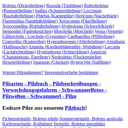
Boletus (Dickröhrlinge)
Russula (Täublinge)
Rubroboletus
(Purpurröhrlinge)
Suillus (Schmierröhrlinge)
Leccinum
(Raufußröhrlinge)
Phlebia (Kammpilze)
Hericium (Stachelbärte)
Flammulina (Samtfußrüblinge)
Xerocomus (Filzröhrlinge)
Xerocomellus (Rotfußröhrlinge)
Hypholoma (Schwefelköpfe)
Stemonitis (Fadenkeulchen)
Morchella (Morcheln)
Verpa (Verpeln)
Giftlorcheln / Lorcheln (Gyromitra)
Cantharellus (Pfifferlinge)
Craterellus (Kraterellen)
Hygrophoropsis (Afterleistlinge)
Armillaria
(Hallimasche)
Amanita (Knollenblätterpilze, Wulstlinge)
Laccaria
(Lacktrichterlinge)
Hygrophorus (Schnecklinge)
Agaricus
(Champignons, Egerlinge)
Neoboletus (Flockenstielige
Hexenröhrlinge)
Sparassis (Glucken)
Hygrocybe (Saftlinge)
Warum Pilzgattungen?
Sporenpulverfarbe bestimmen
Pilzarten - Pilzbuch - Pilzbeschreibungen -
Verwechslungsgefahren - Schwammerlfotos -
Pilzwelten - Schwammerl - Pilze
Essbare Pilze aus unserem
Pilzbuch
!
Fichtensteinpilz, Boletus edulis
Sommersteinpilz, Boletus aestivalis
Kiefernsteinpilz, Rothütiger Steinpilz, Boletus pinophilus