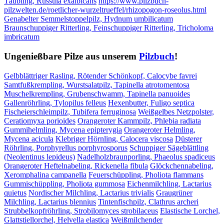
Täubling, Russula exalbicans
https://www.pilzbuch-
pilzwelten.de/roetlicher-wurzeltrueffel/rhizopogon-roseolus.html
Genabelter Semmelstoppelpilz, Hydnum umbilicatum
Braunschuppiger Ritterling, Feinschuppiger Ritterling, Tricholoma
imbricatum
Ungenießbare Pilze aus unserem
Pilzbuch
!
Gelbblättriger Rasling, Rötender Schönkopf, Calocybe favrei
Samtfußkrempling, Wurstsalatpilz, Tapinella atrotomentosa
Muschelkrempling, Grubenschwamm, Tapinella panuoides
Gallenröhrling, Tylopilus felleus
Hexenbutter, Fuligo septica
Fischeierschleimpilz, Tubifera ferruginosa
Weißgelbes Netzpolster,
Ceratiomyxa porioides
Orangeroter Kammpilz, Phlebia radiata
Gummihelmling, Mycena epipterygia
Orangeroter Helmling,
Mycena acicula
Klebriger Hörnling, Calocera viscosa
Düsterer
Röhrling, Porphyrellus porphyrosporus
Schuppiger Sägeblättling
(Neolentinus lepideus)
Nadelholzbraunporling, Phaeolus spadiceus
Orangeroter Heftelnabeling, Rickenella fibula
Glöckchennabeling,
Xeromphalina campanella
Feuerschüppling, Pholiota flammans
Gummischüppling, Pholiota gummosa
Eichenmilchling, Lactarius
quietus
Nordischer Milchling, Lactarius trivialis
Graugrüner
Milchling, Lactarius blennius
Tintenfischpilz, Clathrus archeri
Strubbelkopfröhrling, Strobilomyces strobilaceus
Elastische Lorchel,
Glattstiellorchel, Helvella elastica
Weißmilchender