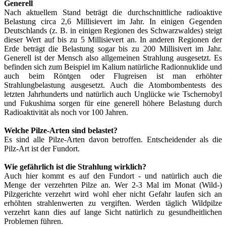
Generell
Nach aktuellem Stand beträgt die durchschnittliche radioaktive
Belastung circa 2,6 Millisievert im Jahr. In einigen Gegenden
Deutschlands (z. B. in einigen Regionen des Schwarzwaldes) steigt
dieser Wert auf bis zu 5 Millisievert an. In anderen Regionen der
Erde beträgt die Belastung sogar bis zu 200 Millisivert im Jahr.
Generell ist der Mensch also allgemeinen Strahlung ausgesetzt. Es
befinden sich zum Beispiel im Kalium natürliche Radionnuklide und
auch beim Röntgen oder Flugreisen ist man erhöhter
Strahlungbelastung ausgesetzt. Auch die Atombombentests des
letzten Jahrhunderts und natürlich auch Unglücke wie Tschernobyl
und Fukushima sorgen für eine generell höhere Belastung durch
Radioaktivität als noch vor 100 Jahren.
Welche Pilze-Arten sind belastet?
Es sind alle Pilze-Arten davon betroffen. Entscheidender als die
Pilz-Art ist der Fundort.
Wie gefährlich ist die Strahlung wirklich?
Auch hier kommt es auf den Fundort - und natürlich auch die
Menge der verzehrten Pilze an. Wer 2-3 Mal im Monat (Wild-)
Pilzgerichte verzehrt wird wohl eher nicht Gefahr laufen sich an
erhöhten strahlenwerten zu vergiften. Werden täglich Wildpilze
verzehrt kann dies auf lange Sicht natürlich zu gesundheitlichen
Problemen führen.