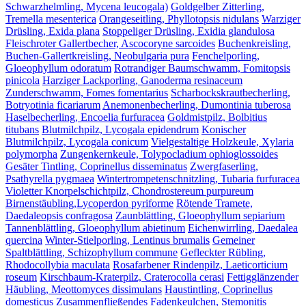
Schwarzhelmling, Mycena leucogala)
Goldgelber Zitterling,
Tremella mesenterica
Orangeseitling, Phyllotopsis nidulans
Warziger
Drüsling, Exida plana
Stoppeliger Drüsling, Exidia glandulosa
Fleischroter Gallertbecher, Ascocoryne sarcoides
Buchenkreisling,
Buchen-Gallertkreisling, Neobulgaria pura
Fenchelporling,
Gloeophyllum odoratum
Rotrandiger Baumschwamm, Fomitopsis
pinicola
Harziger Lackporling, Ganoderma resinaceum
Zunderschwamm, Fomes fomentarius
Scharbockskrautbecherling,
Botryotinia ficariarum
Anemonenbecherling, Dumontinia tuberosa
Haselbecherling, Encoelia furfuracea
Goldmistpilz, Bolbitius
titubans
Blutmilchpilz, Lycogala epidendrum
Konischer
Blutmilchpilz, Lycogala conicum
Vielgestaltige Holzkeule, Xylaria
polymorpha
Zungenkernkeule, Tolypocladium ophioglossoides
Gesäter Tintling, Coprinellus disseminatus
Zwergfaserling,
Psathyrella pygmaea
Wintertrompetenschnitzling, Tubaria furfuracea
Violetter Knorpelschichtpilz, Chondrostereum purpureum
Birnenstäubling,Lycoperdon pyriforme
Rötende Tramete,
Daedaleopsis confragosa
Zaunblättling, Gloeophyllum sepiarium
Tannenblättling, Gloeophyllum abietinum
Eichenwirrling, Daedalea
quercina
Winter-Stielporling, Lentinus brumalis
Gemeiner
Spaltblättling, Schizophyllum commune
Gefleckter Rübling,
Rhodocollybia maculata
Rosafarbener Rindenpilz, Laeticorticium
roseum
Kirschbaum-Kraterpilz, Craterocolla cerasi
Fettigglänzender
Häubling, Meottomyces dissimulans
Haustintling, Coprinellus
domesticus
Zusammenfließendes Fadenkeulchen, Stemonitis