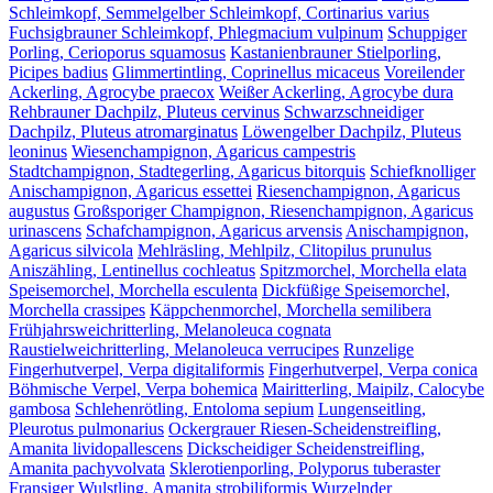
Schleimkopf, Semmelgelber Schleimkopf, Cortinarius varius
Fuchsigbrauner Schleimkopf, Phlegmacium vulpinum
Schuppiger
Porling, Cerioporus squamosus
Kastanienbrauner Stielporling,
Picipes badius
Glimmertintling, Coprinellus micaceus
Voreilender
Ackerling, Agrocybe praecox
Weißer Ackerling, Agrocybe dura
Rehbrauner Dachpilz, Pluteus cervinus
Schwarzschneidiger
Dachpilz, Pluteus atromarginatus
Löwengelber Dachpilz, Pluteus
leoninus
Wiesenchampignon, Agaricus campestris
Stadtchampignon, Stadtegerling, Agaricus bitorquis
Schiefknolliger
Anischampignon, Agaricus essettei
Riesenchampignon, Agaricus
augustus
Großsporiger Champignon, Riesenchampignon, Agaricus
urinascens
Schafchampignon, Agaricus arvensis
Anischampignon,
Agaricus silvicola
Mehlräsling, Mehlpilz, Clitopilus prunulus
Aniszähling, Lentinellus cochleatus
Spitzmorchel, Morchella elata
Speisemorchel, Morchella esculenta
Dickfüßige Speisemorchel,
Morchella crassipes
Käppchenmorchel, Morchella semilibera
Frühjahrsweichritterling, Melanoleuca cognata
Raustielweichritterling, Melanoleuca verrucipes
Runzelige
Fingerhutverpel, Verpa digitaliformis
Fingerhutverpel, Verpa conica
Böhmische Verpel, Verpa bohemica
Mairitterling, Maipilz, Calocybe
gambosa
Schlehenrötling, Entoloma sepium
Lungenseitling,
Pleurotus pulmonarius
Ockergrauer Riesen-Scheidenstreifling,
Amanita lividopallescens
Dickscheidiger Scheidenstreifling,
Amanita pachyvolvata
Sklerotienporling, Polyporus tuberaster
Fransiger Wulstling, Amanita strobiliformis
Wurzelnder