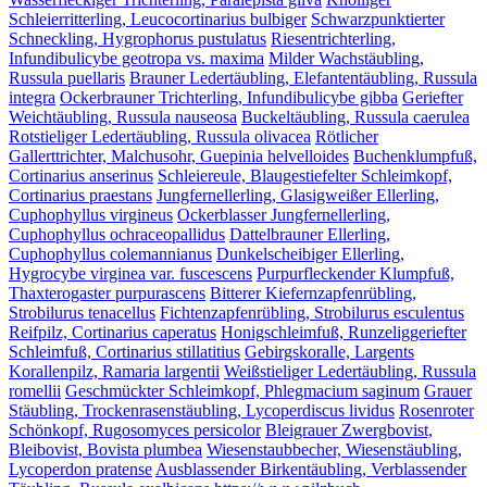
Schleierritterling, Leucocortinarius bulbiger
Schwarzpunktierter
Schneckling, Hygrophorus pustulatus
Riesentrichterling,
Infundibulicybe geotropa vs. maxima
Milder Wachstäubling,
Russula puellaris
Brauner Ledertäubling, Elefantentäubling, Russula
integra
Ockerbrauner Trichterling, Infundibulicybe gibba
Geriefter
Weichtäubling, Russula nauseosa
Buckeltäubling, Russula caerulea
Rotstieliger Ledertäubling, Russula olivacea
Rötlicher
Gallerttrichter, Malchusohr, Guepinia helvelloides
Buchenklumpfuß,
Cortinarius anserinus
Schleiereule, Blaugestiefelter Schleimkopf,
Cortinarius praestans
Jungfernellerling, Glasigweißer Ellerling,
Cuphophyllus virgineus
Ockerblasser Jungfernellerling,
Cuphophyllus ochraceopallidus
Dattelbrauner Ellerling,
Cuphophyllus colemannianus
Dunkelscheibiger Ellerling,
Hygrocybe virginea var. fuscescens
Purpurfleckender Klumpfuß,
Thaxterogaster purpurascens
Bitterer Kiefernzapfenrübling,
Strobilurus tenacellus
Fichtenzapfenrübling, Strobilurus esculentus
Reifpilz, Cortinarius caperatus
Honigschleimfuß, Runzeliggeriefter
Schleimfuß, Cortinarius stillatitius
Gebirgskoralle, Largents
Korallenpilz, Ramaria largentii
Weißstieliger Ledertäubling, Russula
romellii
Geschmückter Schleimkopf, Phlegmacium saginum
Grauer
Stäubling, Trockenrasenstäubling, Lycoperdiscus lividus
Rosenroter
Schönkopf, Rugosomyces persicolor
Bleigrauer Zwergbovist,
Bleibovist, Bovista plumbea
Wiesenstaubbecher, Wiesenstäubling,
Lycoperdon pratense
Ausblassender Birkentäubling, Verblassender