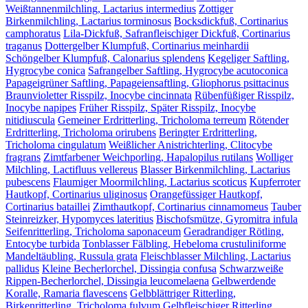
Weißtannenmilchling, Lactarius intermedius
Zottiger
Birkenmilchling, Lactarius torminosus
Bocksdickfuß, Cortinarius
camphoratus
Lila-Dickfuß, Safranfleischiger Dickfuß, Cortinarius
traganus
Dottergelber Klumpfuß, Cortinarius meinhardii
Schöngelber Klumpfuß, Calonarius splendens
Kegeliger Saftling,
Hygrocybe conica
Safrangelber Saftling, Hygrocybe acutoconica
Papageigrüner Saftling, Papageiensaftling, Gliophorus psittacinus
Braunvioletter Risspilz, Inocybe cincinnata
Rübenfüßiger Risspilz,
Inocybe napipes
Früher Risspilz, Später Risspilz, Inocybe
nitidiuscula
Gemeiner Erdritterling, Tricholoma terreum
Rötender
Erdritterling, Tricholoma orirubens
Beringter Erdritterling,
Tricholoma cingulatum
Weißlicher Anistrichterling, Clitocybe
fragrans
Zimtfarbener Weichporling, Hapalopilus rutilans
Wolliger
Milchling, Lactifluus vellereus
Blasser Birkenmilchling, Lactarius
pubescens
Flaumiger Moormilchling, Lactarius scoticus
Kupferroter
Hautkopf, Cortinarius uliginosus
Orangefüssiger Hautkopf,
Cortinarius bataillei
Zimthautkopf, Cortinarius cinnamomeus
Tauber
Steinreizker, Hypomyces lateritius
Bischofsmütze, Gyromitra infula
Seifenritterling, Tricholoma saponaceum
Geradrandiger Rötling,
Entocybe turbida
Tonblasser Fälbling, Hebeloma crustuliniforme
Mandeltäubling, Russula grata
Fleischblasser Milchling, Lactarius
pallidus
Kleine Becherlorchel, Dissingia confusa
Schwarzweiße
Rippen-Becherlorchel, Dissingia leucomelaena
Gelbwerdende
Koralle, Ramaria flavescens
Gelbblättriger Ritterling,
Birkenritterling, Tricholoma fulvum
Gelbfleischiger Ritterling,