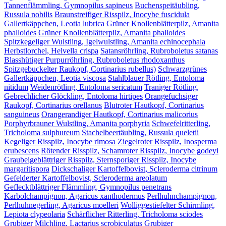
Tannenflämmling, Gymnopilus sapineus
Buchenspeitäubling,
Russula nobilis
Braunstreifiger Risspilz, Inocybe fuscidula
Gallertkäppchen, Leotia lubrica
Grüner Knollenblätterpilz, Amanita
phalloides
Grüner Knollenblätterpilz, Amanita phalloides
Spitzkegeliger Wulstling, Igelwulstling, Amanita echinocephala
Herbstlorchel, Helvella crispa
Satansröhrling, Rubroboletus satanas
Blasshütiger Purpurröhrling, Rubroboletus rhodoxanthus
Spitzgebuckelter Raukopf, Cortinarius rubellus)
Schwarzgrünes
Gallertkäppchen, Leotia viscosa
Stahlblauer Rötling, Entoloma
nitidum
Weidenrötling, Entoloma sericatum
Traniger Rötling,
Gebrechlicher Glöckling, Entoloma hirtipes
Orangefuchsiger
Raukopf, Cortinarius orellanus
Blutroter Hautkopf, Cortinarius
sanguineus
Orangerandiger Hautkopf, Cortinarius malicorius
Porphyrbrauner Wulstling, Amanita porphyria
Schwefelritterling,
Tricholoma sulphureum
Stachelbeertäubling, Russula queletii
Kegeliger Risspilz, Inocybe rimosa
Ziegelroter Risspilz, Inosperma
erubescens
Rötender Risspilz, Schamroter Risspilz, Inocybe godeyi
Graubeigeblättriger Risspilz, Sternsporiger Risspilz, Inocybe
margaritispora
Dickschaliger Kartoffelbovist, Scleroderma citrinum
Gefelderter Kartoffelbovist, Scleroderma areolatum
Geflecktblättriger Flämmling, Gymnopilus penetrans
Karbolchampignon, Agaricus xanthodermus
Perlhuhnchampignon,
Perlhuhnegerling, Agaricus moelleri
Wolliggestiefelter Schirmling,
Lepiota clypeolaria
Schärflicher Ritterling, Tricholoma sciodes
Grubiger Milchling, Lactarius scrobiculatus
Grubiger