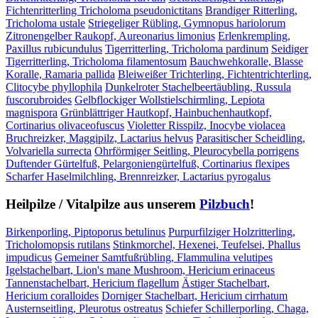
Fichtenritterling Tricholoma pseudonictitans
Brandiger Ritterling,
Tricholoma ustale
Striegeliger Rübling, Gymnopus hariolorum
Zitronengelber Raukopf, Aureonarius limonius
Erlenkrempling,
Paxillus rubicundulus
Tigerritterling, Tricholoma pardinum
Seidiger
Tigerritterling, Tricholoma filamentosum
Bauchwehkoralle, Blasse
Koralle, Ramaria pallida
Bleiweißer Trichterling, Fichtentrichterling,
Clitocybe phyllophila
Dunkelroter Stachelbeertäubling, Russula
fuscorubroides
Gelbflockiger Wollstielschirmling, Lepiota
magnispora
Grünblättriger Hautkopf, Hainbuchenhautkopf,
Cortinarius olivaceofuscus
Violetter Risspilz, Inocybe violacea
Bruchreizker, Maggipilz, Lactarius helvus
Parasitischer Scheidling,
Volvariella surrecta
Ohrförmiger Seitling, Pleurocybella porrigens
Duftender Gürtelfuß, Pelargoniengürtelfuß, Cortinarius flexipes
Scharfer Haselmilchling, Brennreizker, Lactarius pyrogalus
Heilpilze / Vitalpilze aus unserem
Pilzbuch
!
Birkenporling, Piptoporus betulinus
Purpurfilziger Holzritterling,
Tricholomopsis rutilans
Stinkmorchel, Hexenei, Teufelsei, Phallus
impudicus
Gemeiner Samtfußrübling, Flammulina velutipes
Igelstachelbart, Lion's mane Mushroom, Hericium erinaceus
Tannenstachelbart, Hericium flagellum
Ästiger Stachelbart,
Hericium coralloides
Dorniger Stachelbart, Hericium cirrhatum
Austernseitling, Pleurotus ostreatus
Schiefer Schillerporling, Chaga,