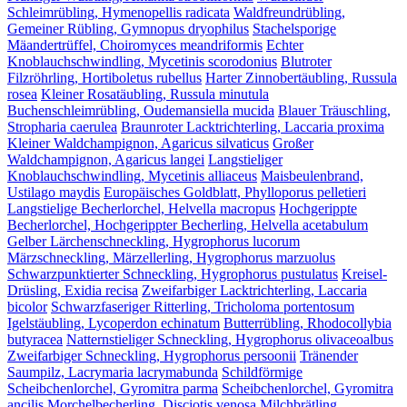
Schleimrübling, Hymenopellis radicata
Waldfreundrübling,
Gemeiner Rübling, Gymnopus dryophilus
Stachelsporige
Mäandertrüffel, Choiromyces meandriformis
Echter
Knoblauchschwindling, Mycetinis scorodonius
Blutroter
Filzröhrling, Hortiboletus rubellus
Harter Zinnobertäubling, Russula
rosea
Kleiner Rosatäubling, Russula minutula
Buchenschleimrübling, Oudemansiella mucida
Blauer Träuschling,
Stropharia caerulea
Braunroter Lacktrichterling, Laccaria proxima
Kleiner Waldchampignon, Agaricus silvaticus
Großer
Waldchampignon, Agaricus langei
Langstieliger
Knoblauchschwindling, Mycetinis alliaceus
Maisbeulenbrand,
Ustilago maydis
Europäisches Goldblatt, Phylloporus pelletieri
Langstielige Becherlorchel, Helvella macropus
Hochgerippte
Becherlorchel, Hochgerippter Becherling, Helvella acetabulum
Gelber Lärchenschneckling, Hygrophorus lucorum
Märzschneckling, Märzellerling, Hygrophorus marzuolus
Schwarzpunktierter Schneckling, Hygrophorus pustulatus
Kreisel-
Drüsling, Exidia recisa
Zweifarbiger Lacktrichterling, Laccaria
bicolor
Schwarzfaseriger Ritterling, Tricholoma portentosum
Igelstäubling, Lycoperdon echinatum
Butterrübling, Rhodocollybia
butyracea
Natternstieliger Schneckling, Hygrophorus olivaceoalbus
Zweifarbiger Schneckling, Hygrophorus persoonii
Tränender
Saumpilz, Lacrymaria lacrymabunda
Schildförmige
Scheibchenlorchel, Gyromitra parma
Scheibchenlorchel, Gyromitra
ancilis
Morchelbecherling, Disciotis venosa
Milchbrätling,