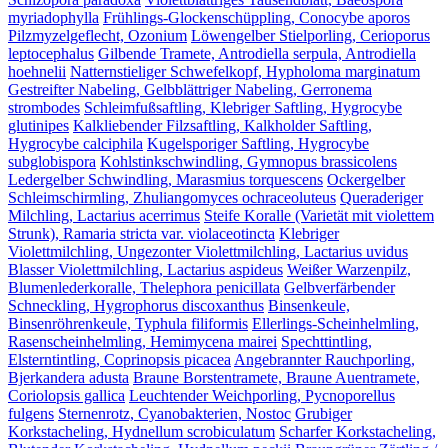
myriadophylla
Frühlings-Glockenschüppling, Conocybe aporos
Pilzmyzelgeflecht, Ozonium
Löwengelber Stielporling, Cerioporus
leptocephalus
Gilbende Tramete, Antrodiella serpula, Antrodiella
hoehnelii
Natternstieliger Schwefelkopf, Hypholoma marginatum
Gestreifter Nabeling, Gelbblättriger Nabeling, Gerronema
strombodes
Schleimfußsaftling, Klebriger Saftling, Hygrocybe
glutinipes
Kalkliebender Filzsaftling, Kalkholder Saftling,
Hygrocybe calciphila
Kugelsporiger Saftling, Hygrocybe
subglobispora
Kohlstinkschwindling, Gymnopus brassicolens
Ledergelber Schwindling, Marasmius torquescens
Ockergelber
Schleimschirmling, Zhuliangomyces ochraceoluteus
Queraderiger
Milchling, Lactarius acerrimus
Steife Koralle (Varietät mit violettem
Strunk), Ramaria stricta var. violaceotincta
Klebriger
Violettmilchling, Ungezonter Violettmilchling, Lactarius uvidus
Blasser Violettmilchling, Lactarius aspideus
Weißer Warzenpilz,
Blumenlederkoralle, Thelephora penicillata
Gelbverfärbender
Schneckling, Hygrophorus discoxanthus
Binsenkeule,
Binsenröhrenkeule, Typhula filiformis
Ellerlings-Scheinhelmling,
Rasenscheinhelmling, Hemimycena mairei
Spechttintling,
Elsterntintling, Coprinopsis picacea
Angebrannter Rauchporling,
Bjerkandera adusta
Braune Borstentramete, Braune Auentramete,
Coriolopsis gallica
Leuchtender Weichporling, Pycnoporellus
fulgens
Sternenrotz, Cyanobakterien, Nostoc
Grubiger
Korkstacheling, Hydnellum scrobiculatum
Scharfer Korkstacheling,