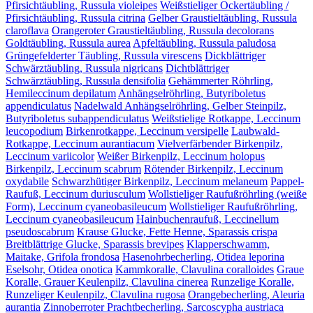
Pfirsichtäubling, Russula violeipes
Weißstieliger Ockertäubling /
Pfirsichtäubling, Russula citrina
Gelber Graustieltäubling, Russula
claroflava
Orangeroter Graustieltäubling, Russula decolorans
Goldtäubling, Russula aurea
Apfeltäubling, Russula paludosa
Grüngefelderter Täubling, Russula virescens
Dickblättriger
Schwärztäubling, Russula nigricans
Dichtblättriger
Schwärztäubling, Russula densifolia
Gehämmerter Röhrling,
Hemileccinum depilatum
Anhängselröhrling, Butyriboletus
appendiculatus
Nadelwald Anhängselröhrling, Gelber Steinpilz,
Butyriboletus subappendiculatus
Weißstielige Rotkappe, Leccinum
leucopodium
Birkenrotkappe, Leccinum versipelle
Laubwald-
Rotkappe, Leccinum aurantiacum
Vielverfärbender Birkenpilz,
Leccinum variicolor
Weißer Birkenpilz, Leccinum holopus
Birkenpilz, Leccinum scabrum
Rötender Birkenpilz, Leccinum
oxydabile
Schwarzhütiger Birkenpilz, Leccinum melaneum
Pappel-
Raufuß, Leccinum duriusculum
Wollstieliger Raufußröhrling (weiße
Form), Leccinum cyaneobasileucum
Wollstieliger Raufußröhrling,
Leccinum cyaneobasileucum
Hainbuchenraufuß, Leccinellum
pseudoscabrum
Krause Glucke, Fette Henne, Sparassis crispa
Breitblättrige Glucke, Sparassis brevipes
Klapperschwamm,
Maitake, Grifola frondosa
Hasenohrbecherling, Otidea leporina
Eselsohr, Otidea onotica
Kammkoralle, Clavulina coralloides
Graue
Koralle, Grauer Keulenpilz, Clavulina cinerea
Runzelige Koralle,
Runzeliger Keulenpilz, Clavulina rugosa
Orangebecherling, Aleuria
aurantia
Zinnoberroter Prachtbecherling, Sarcoscypha austriaca