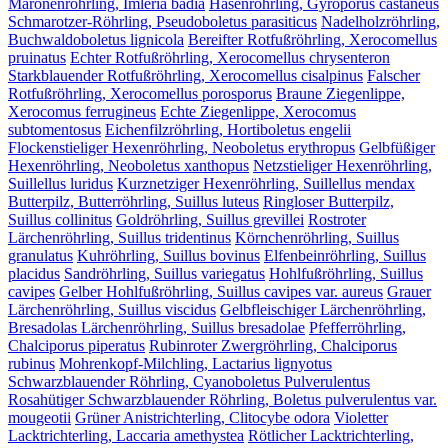
Maronenröhrling, Imleria badia
Hasenröhrling, Gyroporus castaneus
Schmarotzer-Röhrling, Pseudoboletus parasiticus
Nadelholzröhrling,
Buchwaldoboletus lignicola
Bereifter Rotfußröhrling, Xerocomellus
pruinatus
Echter Rotfußröhrling, Xerocomellus chrysenteron
Starkblauender Rotfußröhrling, Xerocomellus cisalpinus
Falscher
Rotfußröhrling, Xerocomellus porosporus
Braune Ziegenlippe,
Xerocomus ferrugineus
Echte Ziegenlippe, Xerocomus
subtomentosus
Eichenfilzröhrling, Hortiboletus engelii
Flockenstieliger Hexenröhrling, Neoboletus erythropus
Gelbfüßiger
Hexenröhrling, Neoboletus xanthopus
Netzstieliger Hexenröhrling,
Suillellus luridus
Kurznetziger Hexenröhrling, Suillellus mendax
Butterpilz, Butterröhrling, Suillus luteus
Ringloser Butterpilz,
Suillus collinitus
Goldröhrling, Suillus grevillei
Rostroter
Lärchenröhrling, Suillus tridentinus
Körnchenröhrling, Suillus
granulatus
Kuhröhrling, Suillus bovinus
Elfenbeinröhrling, Suillus
placidus
Sandröhrling, Suillus variegatus
Hohlfußröhrling, Suillus
cavipes
Gelber Hohlfußröhrling, Suillus cavipes var. aureus
Grauer
Lärchenröhrling, Suillus viscidus
Gelbfleischiger Lärchenröhrling,
Bresadolas Lärchenröhrling, Suillus bresadolae
Pfefferröhrling,
Chalciporus piperatus
Rubinroter Zwergröhrling, Chalciporus
rubinus
Mohrenkopf-Milchling, Lactarius lignyotus
Schwarzblauender Röhrling, Cyanoboletus Pulverulentus
Rosahütiger Schwarzblauender Röhrling, Boletus pulverulentus var.
mougeotii
Grüner Anistrichterling, Clitocybe odora
Violetter
Lacktrichterling, Laccaria amethystea
Rötlicher Lacktrichterling,