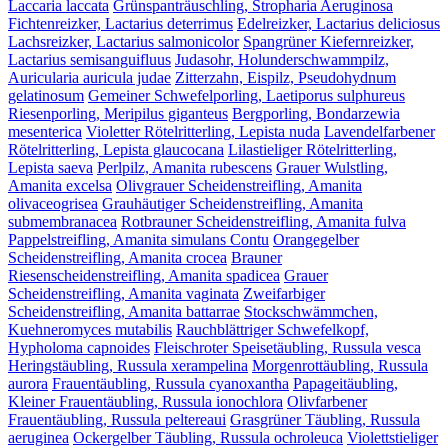
Laccaria laccata
Grünspanträuschling, Stropharia Aeruginosa
Fichtenreizker, Lactarius deterrimus
Edelreizker, Lactarius deliciosus
Lachsreizker, Lactarius salmonicolor
Spangrüner Kiefernreizker,
Lactarius semisanguifluus
Judasohr, Holunderschwammpilz,
Auricularia auricula judae
Zitterzahn, Eispilz, Pseudohydnum
gelatinosum
Gemeiner Schwefelporling, Laetiporus sulphureus
Riesenporling, Meripilus giganteus
Bergporling, Bondarzewia
mesenterica
Violetter Rötelritterling, Lepista nuda
Lavendelfarbener
Rötelritterling, Lepista glaucocana
Lilastieliger Rötelritterling,
Lepista saeva
Perlpilz, Amanita rubescens
Grauer Wulstling,
Amanita excelsa
Olivgrauer Scheidenstreifling, Amanita
olivaceogrisea
Grauhäutiger Scheidenstreifling, Amanita
submembranacea
Rotbrauner Scheidenstreifling, Amanita fulva
Pappelstreifling, Amanita simulans Contu
Orangegelber
Scheidenstreifling, Amanita crocea
Brauner
Riesenscheidenstreifling, Amanita spadicea
Grauer
Scheidenstreifling, Amanita vaginata
Zweifarbiger
Scheidenstreifling, Amanita battarrae
Stockschwämmchen,
Kuehneromyces mutabilis
Rauchblättriger Schwefelkopf,
Hypholoma capnoides
Fleischroter Speisetäubling, Russula vesca
Heringstäubling, Russula xerampelina
Morgenrottäubling, Russula
aurora
Frauentäubling, Russula cyanoxantha
Papageitäubling,
Kleiner Frauentäubling, Russula ionochlora
Olivfarbener
Frauentäubling, Russula peltereaui
Grasgrüner Täubling, Russula
aeruginea
Ockergelber Täubling, Russula ochroleuca
Violettstieliger