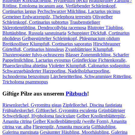
Blutender Korkstacheling, Hydnellum peckii
Braungrüner Zärtling /
Rötling, Entoloma incanum agg.
Verfärbender Schleimkopf,
Cortinarius largus
Pechschwarzer Milchling, Lactarius picinus
Gemeiner Erdwarzenpilz, Thelephora terrestris
Olivgelber
Schleimkopf, Cortinarius subtortus
Traubenstieliger
Sklerotienrübling, Dendrocollybia racemosa
Blutroter Täubling,
Bluttäubling, Russula sanguinaria
Schuppiger Dickfuß, Cortinarius
pholideus
Gelbgegürtelter Schleimkopf, Phlegmacium olidum
Breitknolliger Klumpfuß, Cortinarius saporatus
Hirschbrauner
Gürtelfuß, Cortinarius hinnuleus
Zyanblättriger Klumpfuß,
Thaxterogaster fulvo-ochrascens
Blasser Zonenmilchling, Scharfer
Pappelmilchling, Lactarius evosmus
Grünfleckige Fichtenkoralle,
Phaeoclavulina abietina
Violetter Klumpfuß, Calonarius sodagnitus
Schwarzgebänderter Harzporling, Nadelholzharzporling,
Ischnoderma benzoinum
Lärchenritterling, Schwammiger Ritterling,
Tricholoma psammopus
Giftige Pilze aus unserem
Pilzbuch
!
Riesenlorchel, Gyromitra gigas
Zipfellorchel, Discina fastigiata
Frühjahrslorchel, Giftlorchel, Gyromitra esculenta
Grünblättriger
Schwefelkopf, Hypholoma fasciculare
Gelber Knollenblätterpilz,
Amanita citrina
Gelber Knollenblätterpilz (weiße Form), Amanita
citrina var. alba
Fliegenpilz, Amanita muscaria
Gifthäubling,
Galerina marginata
Gesäumter Häubling, Moorhäubling, Galerina