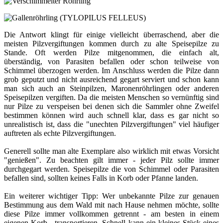
Die Antwort klingt für einige vielleicht überraschend, aber die
meisten Pilzvergiftungen kommen durch zu alte Speisepilze zu
Stande. Oft werden Pilze mitgenommen, die einfach alt,
überständig, von Parasiten befallen oder schon teilweise von
Schimmel überzogen werden. Im Anschluss werden die Pilze dann
grob geputzt und nicht ausreichend gegart serviert und schon kann
man sich auch an Steinpilzen, Maronenröhrlingen oder anderen
Speisepilzen vergiften. Da die meisten Menschen so vernünftig sind
nur Pilze zu verspeisen bei denen sich die Sammler ohne Zweifel
bestimmen können wird auch schnell klar, dass es gar nicht so
unrealistisch ist, dass die "unechten Pilzvergiftungen" viel häufiger
auftreten als echte Pilzvergiftungen.
Generell sollte man alte Exemplare also wirklich mit etwas Vorsicht
"genießen". Zu beachten gilt immer - jeder Pilz sollte immer
durchgegart werden. Speisepilze die von Schimmel oder Parasiten
befallen sind, sollten keines Falls in Korb oder Pfanne landen.
Ein weiterer wichtiger Tipp: Wer unbekannte Pilze zur genauen
Bestimmung aus dem Wald mit nach Hause nehmen möchte, sollte
diese Pilze immer vollkommen getrennt - am besten in einem
eigenen Korb - transportieren. Schnell kann ein kleines Stück eines