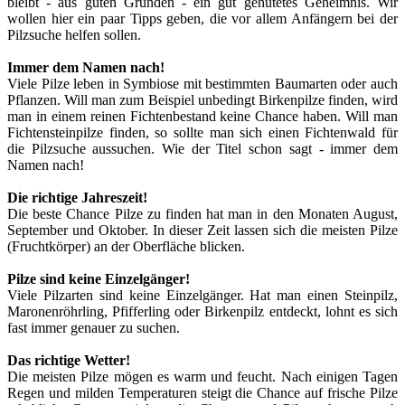
bleibt - aus guten Gründen - ein gut gehütetes Geheimnis. Wir
wollen hier ein paar Tipps geben, die vor allem Anfängern bei der
Pilzsuche helfen sollen.
Immer dem Namen nach!
Viele Pilze leben in Symbiose mit bestimmten Baumarten oder auch
Pflanzen. Will man zum Beispiel unbedingt Birkenpilze finden, wird
man in einem reinen Fichtenbestand keine Chance haben. Will man
Fichtensteinpilze finden, so sollte man sich einen Fichtenwald für
die Pilzsuche aussuchen. Wie der Titel schon sagt - immer dem
Namen nach!
Die richtige Jahreszeit!
Die beste Chance Pilze zu finden hat man in den Monaten August,
September und Oktober. In dieser Zeit lassen sich die meisten Pilze
(Fruchtkörper) an der Oberfläche blicken.
Pilze sind keine Einzelgänger!
Viele Pilzarten sind keine Einzelgänger. Hat man einen Steinpilz,
Maronenröhrling, Pfifferling oder Birkenpilz entdeckt, lohnt es sich
fast immer genauer zu suchen.
Das richtige Wetter!
Die meisten Pilze mögen es warm und feucht. Nach einigen Tagen
Regen und milden Temperaturen steigt die Chance auf frische Pilze