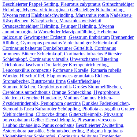
Beschleierter Pappel-Seitling, Pleurotus calyptratus
Grünschneidiger
Helmling, Mycena viridimarginata
Gelbstieliger Nitrathelmling,
Mycena renati
Halsbandschwindling, Marasmius rotula
Nadelstreu-
Käsepilzchen, Käsepilzchen, Marasmius wettsteinii
Orangeschneidiger Helmling, Feuriger Helmling, Mycena
aurantiomarginata
Wurzelnder Marzipanfälbling, Hebeloma
radicosum
Gewimperter Erdstern, Geastrum fimbriatum
Brennender
Rübling, Gymnopus peronatus
Violettrandiger Schleimkopf,
Cortinarius balteatus
Dunkelbrauner Gürtelfuß, Cortinarius
brunneus
Bitterer Schleimkopf, Cortinarius infractus
Bitterster
Schleimkopf, Cortinarius vibratilis
Unverschämter Ritterling,
Tricholoma lascivum
Dreifarbiger Krempentrichterling,
Leucopaxillus compactus
Rotbraune Koralle, Ramaria rubella
Warzige Hirschtrüffel, Elaphomyces granulatus
Eichen-
Stromabecher, Rutstroemia firma
Gallertfleischiges
Stummelfüßchen, Crepidotus mollis
Großes Stummelfüßchen,
Crepidotus autochthonus
Orange-Schneckling, Hygrophorus
abieticola
Gemeine Hundsrute, Mutinus Caninus
Eichen-
Zystidenrindenpilz, Peniophora quercina
Dunkles Fadenkeulchen,
Stemonitis fusca
Safranroter Schüppling, Pholiota astragalina
Grauer
Mehltrichterling, Clitocybe ditopa
Gitterschleimpilz, Physarum
polycephalum
Gelber Eierschleimpilz, Physarum virescens
Laubholzknäueling, Panus conchatus
Beschleierter Zwitterling,
Asterophora parasitica
Schmutzbecherling, Bulgaria inquinans
Violettblättriger Schleimfuß, Cortinarius delibutus
Tropfender