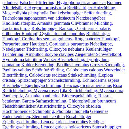
paludosa
Falscher Pfifferling, Hygrophoropsis aurantiaca
Brauner
Afterleistling, Hygrophoropsis rufa
Breitblättriger Holzrübling,
Megacollybia platyphylla
Dunkelschuppiger Seifenritterling,
Tricholoma saponaceum var. adosiacum
Narzissengelber
Knollenblätterpilz, Amanita gemmata
Olivbrauner Milchling,
Lactarius turpis
Rotschuppiger Raukopf, Cortinarius bolaris
Gilbender Raukopf, Cystinarius rubicundulus
Blutblättriger
Hautkopf, Cortinarius semisanguineuss
Rotgenatterter Hautkopf,
Purpurbrauner Hautkopf, Cortinarius purpureus
Nebelkappe,
Nebelgrauer Trichterling, Clitocybe nebularis
Keulenfüßiger
Trichterling, Ampulloclitocybe clavipes
Ziegelroter Schwefelkopf,
Hypholoma lateritium
Weißer Büschelrasling, Lyophyllum
connatum
Kahler Krempling, Paxillus involutus
Großer Krempling,
Paxillus validus
Schönfußröhrling, Caloboletus calopus
Wurzelnder
Bitterröhrling, Caloboletus radicans
Stinkschirmling (Lepiota
cristata)
Spitzschuppiger Stachelschirmling, Echinoderma aspera
Büscheliger Egerlingsschirmling, Leucoagaricus americanus
Rosa
Rettichhelmling, Mycena rosea
Lila Rettichhelmling, Mycena pura
Pantherpilz, Amanita pantherina
Birkenspeitäubling, Russula
betularum
Garten-Safranschirmling, Chlorophyllum brunneum
Fleischbräunlicher Anistrichterling, Clitocybe obsoleta
Hochthronender Schüppling, Pholiota limonella
Gemeines
Fadenkeulchen, Stemonitis axifera
Rosablättriger
Egerlingsschirmling, Leucoagaricus leucothites
Seidiger
Egerlingsschirmling, Leucoagaricus holosericeus
Samtschuppiger